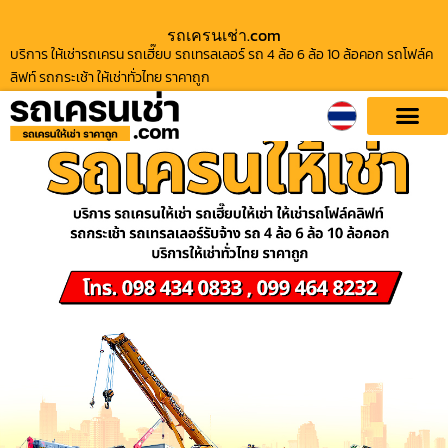
รถเครนเช่า.com
บริการ ให้เช่ารถเครน รถเฮี๊ยบ รถเทรลเลอร์ รถ 4 ล้อ 6 ล้อ 10 ล้อคอก รถโฟล์ค
ลิฟท์ รถกระเช้า ให้เช่าทั่วไทย ราคาถูก