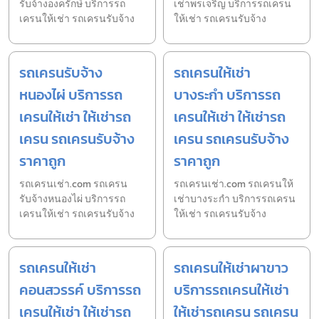
รับจ้างองครักษ์ บริการรถ
เช่าพรเจริญ บริการรถเครน
เครนให้เช่า รถเครนรับจ้าง
ให้เช่า รถเครนรับจ้าง
รถเครนรับจ้าง
รถเครนให้เช่า
หนองไผ่ บริการรถ
บางระกำ บริการรถ
เครนให้เช่า ให้เช่ารถ
เครนให้เช่า ให้เช่ารถ
เครน รถเครนรับจ้าง
เครน รถเครนรับจ้าง
ราคาถูก
ราคาถูก
รถเครนเช่า.com รถเครน
รถเครนเช่า.com รถเครนให้
รับจ้างหนองไผ่ บริการรถ
เช่าบางระกำ บริการรถเครน
เครนให้เช่า รถเครนรับจ้าง
ให้เช่า รถเครนรับจ้าง
รถเครนให้เช่า
รถเครนให้เช่าผาขาว
คอนสวรรค์ บริการรถ
บริการรถเครนให้เช่า
เครนให้เช่า ให้เช่ารถ
ให้เช่ารถเครน รถเครน