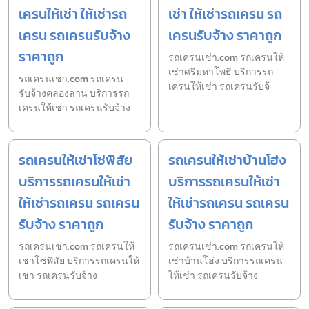
เครนให้เช่า ให้เช่ารถ
เช่า ให้เช่ารถเครน รถ
เครน รถเครนรับจ้าง
เครนรับจ้าง ราคาถูก
ราคาถูก
รถเครนเช่า.com รถเครนให้
เช่าศรีมหาโพธิ บริการรถ
รถเครนเช่า.com รถเครน
เครนให้เช่า รถเครนรับจ้
รับจ้างคลองลาน บริการรถ
เครนให้เช่า รถเครนรับจ้าง
รถเครนให้เช่าโซ่พิสัย
รถเครนให้เช่าบ้านโฮ่ง
บริการรถเครนให้เช่า
บริการรถเครนให้เช่า
ให้เช่ารถเครน รถเครน
ให้เช่ารถเครน รถเครน
รับจ้าง ราคาถูก
รับจ้าง ราคาถูก
รถเครนเช่า.com รถเครนให้
รถเครนเช่า.com รถเครนให้
เช่าโซ่พิสัย บริการรถเครนให้
เช่าบ้านโฮ่ง บริการรถเครน
เช่า รถเครนรับจ้าง
ให้เช่า รถเครนรับจ้าง