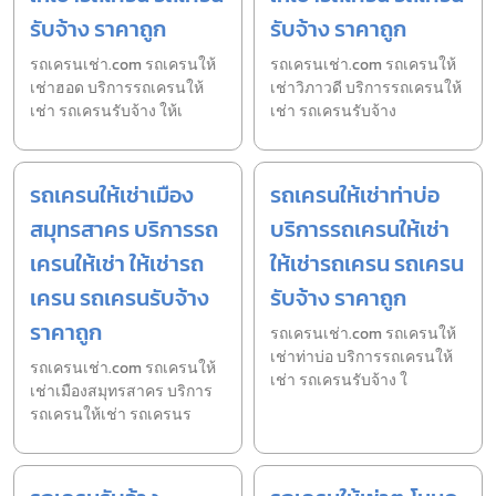
รับจ้าง ราคาถูก
รับจ้าง ราคาถูก
รถเครนเช่า.com รถเครนให้
รถเครนเช่า.com รถเครนให้
เช่าฮอด บริการรถเครนให้
เช่าวิภาวดี บริการรถเครนให้
เช่า รถเครนรับจ้าง ให้เ
เช่า รถเครนรับจ้าง
รถเครนให้เช่าเมือง
รถเครนให้เช่าท่าบ่อ
สมุทรสาคร บริการรถ
บริการรถเครนให้เช่า
เครนให้เช่า ให้เช่ารถ
ให้เช่ารถเครน รถเครน
เครน รถเครนรับจ้าง
รับจ้าง ราคาถูก
ราคาถูก
รถเครนเช่า.com รถเครนให้
เช่าท่าบ่อ บริการรถเครนให้
รถเครนเช่า.com รถเครนให้
เช่า รถเครนรับจ้าง ใ
เช่าเมืองสมุทรสาคร บริการ
รถเครนให้เช่า รถเครนร