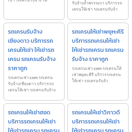
เช่า รถเครนรับจ้าง ให
รับจ้างถ้ำพรรณรา บริการรถ
เครนให้เช่า รถเครนรับจ้า
รถเครนรับจ้าง
รถเครนให้เช่าพยุหะคีรี
เชียงดาว บริการรถ
บริการรถเครนให้เช่า
เครนให้เช่า ให้เช่ารถ
ให้เช่ารถเครน รถเครน
เครน รถเครนรับจ้าง
รับจ้าง ราคาถูก
ราคาถูก
รถเครนเช่า.com รถเครนให้
เช่าพยุหะคีรี บริการรถเครน
รถเครนเช่า.com รถเครน
ให้เช่า รถเครนรับจ้า
รับจ้างเชียงดาว บริการรถ
เครนให้เช่า รถเครนรับจ้าง
รถเครนให้เช่าฮอด
รถเครนให้เช่าวิภาวดี
บริการรถเครนให้เช่า
บริการรถเครนให้เช่า
ให้เช่ารถเครน รถเครน
ให้เช่ารถเครน รถเครน