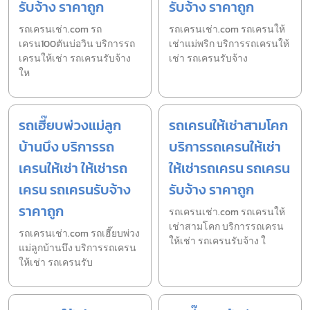
รับจ้าง ราคาถูก
รับจ้าง ราคาถูก
รถเครนเช่า.com รถ
รถเครนเช่า.com รถเครนให้
เครน100ตันบ่อวิน บริการรถ
เช่าแม่พริก บริการรถเครนให้
เครนให้เช่า รถเครนรับจ้าง
เช่า รถเครนรับจ้าง
ให
รถเฮี๊ยบพ่วงแม่ลูก
รถเครนให้เช่าสามโคก
บ้านบึง บริการรถ
บริการรถเครนให้เช่า
เครนให้เช่า ให้เช่ารถ
ให้เช่ารถเครน รถเครน
เครน รถเครนรับจ้าง
รับจ้าง ราคาถูก
ราคาถูก
รถเครนเช่า.com รถเครนให้
เช่าสามโคก บริการรถเครน
รถเครนเช่า.com รถเฮี๊ยบพ่วง
ให้เช่า รถเครนรับจ้าง ใ
แม่ลูกบ้านบึง บริการรถเครน
ให้เช่า รถเครนรับ