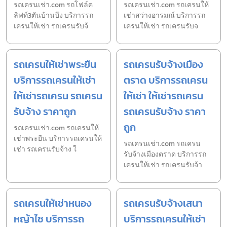
รถเครนเช่า.com รถโฟล์ค
รถเครนเช่า.com รถเครนให้
ลิฟท์3ตันบ้านบึง บริการรถ
เช่าสว่างอารมณ์ บริการรถ
เครนให้เช่า รถเครนรับจ้
เครนให้เช่า รถเครนรับจ
รถเครนให้เช่าพระยืน
รถเครนรับจ้างเมือง
บริการรถเครนให้เช่า
ตราด บริการรถเครน
ให้เช่ารถเครน รถเครน
ให้เช่า ให้เช่ารถเครน
รับจ้าง ราคาถูก
รถเครนรับจ้าง ราคา
ถูก
รถเครนเช่า.com รถเครนให้
เช่าพระยืน บริการรถเครนให้
รถเครนเช่า.com รถเครน
เช่า รถเครนรับจ้าง ใ
รับจ้างเมืองตราด บริการรถ
เครนให้เช่า รถเครนรับจ้า
รถเครนให้เช่าหนอง
รถเครนรับจ้างเสนา
หญ้าไซ บริการรถ
บริการรถเครนให้เช่า