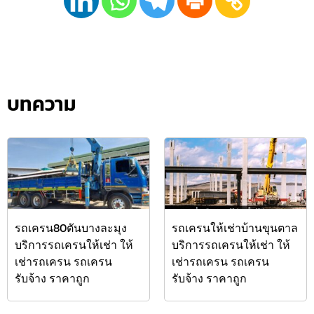
บทความ
รถเครน80ตันบางละมุง
รถเครนให้เช่าบ้านขุนตาล
บริการรถเครนให้เช่า ให้
บริการรถเครนให้เช่า ให้
เช่ารถเครน รถเครน
เช่ารถเครน รถเครน
รับจ้าง ราคาถูก
รับจ้าง ราคาถูก