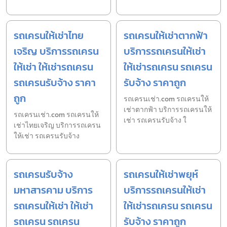
รถเครนให้เช่าไทย
รถเครนให้เช่าตากฟ้า
เจริญ บริการรถเครน
บริการรถเครนให้เช่า
ให้เช่า ให้เช่ารถเครน
ให้เช่ารถเครน รถเครน
รถเครนรับจ้าง ราคา
รับจ้าง ราคาถูก
ถูก
รถเครนเช่า.com รถเครนให้
เช่าตากฟ้า บริการรถเครนให้
รถเครนเช่า.com รถเครนให้
เช่า รถเครนรับจ้าง ใ
เช่าไทยเจริญ บริการรถเครน
ให้เช่า รถเครนรับจ้าง
รถเครนรับจ้าง
รถเครนให้เช่าพยุห์
มหาสารคาม บริการ
บริการรถเครนให้เช่า
รถเครนให้เช่า ให้เช่า
ให้เช่ารถเครน รถเครน
รถเครน รถเครน
รับจ้าง ราคาถูก