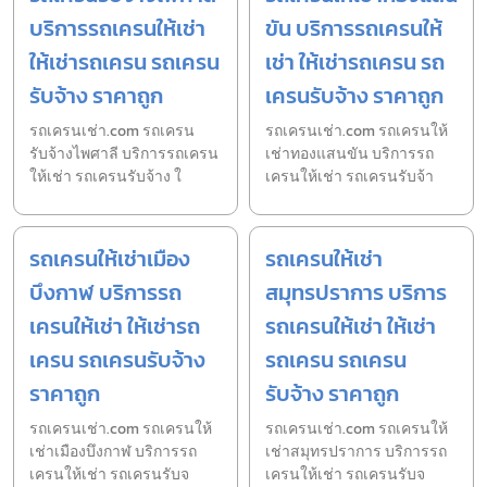
บริการรถเครนให้เช่า
ขัน บริการรถเครนให้
ให้เช่ารถเครน รถเครน
เช่า ให้เช่ารถเครน รถ
รับจ้าง ราคาถูก
เครนรับจ้าง ราคาถูก
รถเครนเช่า.com รถเครน
รถเครนเช่า.com รถเครนให้
รับจ้างไพศาลี บริการรถเครน
เช่าทองแสนขัน บริการรถ
ให้เช่า รถเครนรับจ้าง ใ
เครนให้เช่า รถเครนรับจ้า
รถเครนให้เช่าเมือง
รถเครนให้เช่า
บึงกาฬ บริการรถ
สมุทรปราการ บริการ
เครนให้เช่า ให้เช่ารถ
รถเครนให้เช่า ให้เช่า
เครน รถเครนรับจ้าง
รถเครน รถเครน
ราคาถูก
รับจ้าง ราคาถูก
รถเครนเช่า.com รถเครนให้
รถเครนเช่า.com รถเครนให้
เช่าเมืองบึงกาฬ บริการรถ
เช่าสมุทรปราการ บริการรถ
เครนให้เช่า รถเครนรับจ
เครนให้เช่า รถเครนรับจ