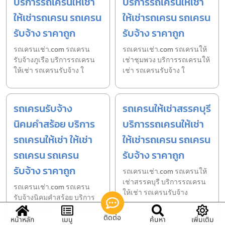
บริการรถเครนให้เช่า
บริการรถเครนให้เช่า
ให้เช่ารถเครน รถเครน
ให้เช่ารถเครน รถเครน
รับจ้าง ราคาถูก
รับจ้าง ราคาถูก
รถเครนเช่า.com รถเครน
รถเครนเช่า.com รถเครนให้
รับจ้างภูเรือ บริการรถเครน
เช่าชุมพวง บริการรถเครนให้
ให้เช่า รถเครนรับจ้าง ใ
เช่า รถเครนรับจ้าง ใ
รถเครนรับจ้าง
รถเครนให้เช่าสรรคบุรี
นิคมคำสร้อย บริการ
บริการรถเครนให้เช่า
รถเครนให้เช่า ให้เช่า
ให้เช่ารถเครน รถเครน
รถเครน รถเครน
รับจ้าง ราคาถูก
รับจ้าง ราคาถูก
รถเครนเช่า.com รถเครนให้
เช่าสรรคบุรี บริการรถเครน
รถเครนเช่า.com รถเครน
ให้เช่า รถเครนรับจ้าง
รับจ้างนิคมคำสร้อย บริการ
รถเครนให้เช่า รถเครนรับจ
ติดต่อ
หน้าหลัก
เมนู
ค้นหา
เพิ่มเติม