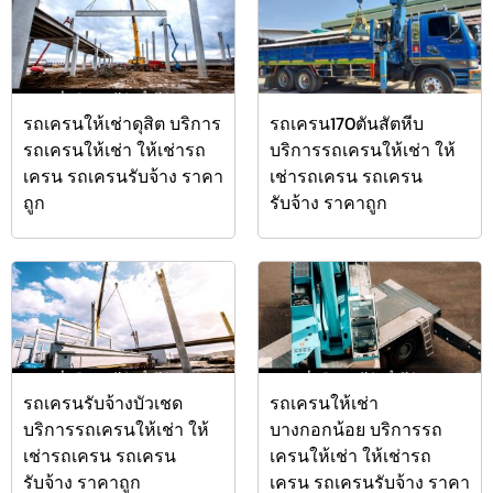
รถเครนให้เช่าดุสิต บริการ
รถเครน170ตันสัตหีบ
รถเครนให้เช่า ให้เช่ารถ
บริการรถเครนให้เช่า ให้
เครน รถเครนรับจ้าง ราคา
เช่ารถเครน รถเครน
ถูก
รับจ้าง ราคาถูก
รถเครนรับจ้างบัวเชด
รถเครนให้เช่า
บริการรถเครนให้เช่า ให้
บางกอกน้อย บริการรถ
เช่ารถเครน รถเครน
เครนให้เช่า ให้เช่ารถ
รับจ้าง ราคาถูก
เครน รถเครนรับจ้าง ราคา