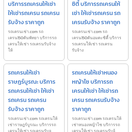
บริการรถเครนให้เช่า
ซิตี้ บริการรถเครนให้
ให้เช่ารถเครน รถเครน
เช่า ให้เช่ารถเครน รถ
รับจ้าง ราคาถูก
เครนรับจ้าง ราคาถูก
รถเครนเช่า.com รถ
รถเครนเช่า.com รถ
เครน150ตันพัทยา บริการรถ
เครน150ตันอมตะซิตี้ บริการ
เครนให้เช่า รถเครนรับจ้าง
รถเครนให้เช่า รถเครน
ให้
รับจ้าง
รถเครนให้เช่า
รถเครนให้เช่าหนอง
ราษฎร์บูรณะ บริการ
หญ้าไซ บริการรถ
รถเครนให้เช่า ให้เช่า
เครนให้เช่า ให้เช่ารถ
รถเครน รถเครน
เครน รถเครนรับจ้าง
รับจ้าง ราคาถูก
ราคาถูก
รถเครนเช่า.com รถเครนให้
รถเครนเช่า.com รถเครนให้
เช่าราษฎร์บูรณะ บริการรถ
เช่าหนองหญ้าไซ บริการรถ
เครนให้เช่า รถเครนรับจ
เครนให้เช่า รถเครนรับจ้