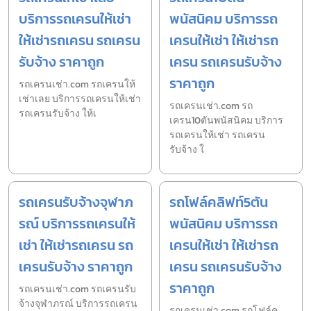
บริการรถเครนให้เช่า
พนัสนิคม บริการรถ
ให้เช่ารถเครน รถเครน
เครนให้เช่า ให้เช่ารถ
รับจ้าง ราคาถูก
เครน รถเครนรับจ้าง
ราคาถูก
รถเครนเช่า.com รถเครนให้
เช่าเลย บริการรถเครนให้เช่า
รถเครนเช่า.com รถ
รถเครนรับจ้าง ให้เ
เครน10ตันพนัสนิคม บริการ
รถเครนให้เช่า รถเครน
รับจ้าง ใ
รถเครนรับจ้างจุฬาภ
รถโฟล์คลิฟท์5ตัน
รณ์ บริการรถเครนให้
พนัสนิคม บริการรถ
เช่า ให้เช่ารถเครน รถ
เครนให้เช่า ให้เช่ารถ
เครนรับจ้าง ราคาถูก
เครน รถเครนรับจ้าง
ราคาถูก
รถเครนเช่า.com รถเครนรับ
จ้างจุฬาภรณ์ บริการรถเครน
รถเครนเช่า.com รถโฟล์ค