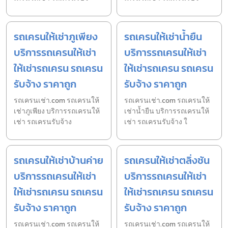
รถเครนให้เช่าภูเพียง
รถเครนให้เช่าน้ำยืน
บริการรถเครนให้เช่า
บริการรถเครนให้เช่า
ให้เช่ารถเครน รถเครน
ให้เช่ารถเครน รถเครน
รับจ้าง ราคาถูก
รับจ้าง ราคาถูก
รถเครนเช่า.com รถเครนให้
รถเครนเช่า.com รถเครนให้
เช่าภูเพียง บริการรถเครนให้
เช่าน้ำยืน บริการรถเครนให้
เช่า รถเครนรับจ้าง
เช่า รถเครนรับจ้าง ใ
รถเครนให้เช่าบ้านค่าย
รถเครนให้เช่าตลิ่งชัน
บริการรถเครนให้เช่า
บริการรถเครนให้เช่า
ให้เช่ารถเครน รถเครน
ให้เช่ารถเครน รถเครน
รับจ้าง ราคาถูก
รับจ้าง ราคาถูก
รถเครนเช่า.com รถเครนให้
รถเครนเช่า.com รถเครนให้