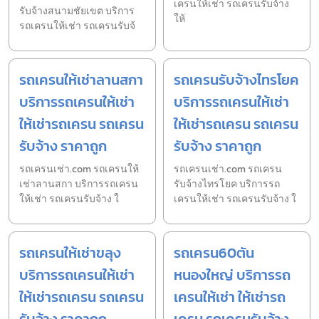
เครนให้เช่า รถเครนรับจ้าง
รับจ้างสนามชัยเขต บริการ
ให้
รถเครนให้เช่า รถเครนรับจ้
รถเครนให้เช่าลานสกา
รถเครนรับจ้างไทรโยค
บริการรถเครนให้เช่า
บริการรถเครนให้เช่า
ให้เช่ารถเครน รถเครน
ให้เช่ารถเครน รถเครน
รับจ้าง ราคาถูก
รับจ้าง ราคาถูก
รถเครนเช่า.com รถเครนให้
รถเครนเช่า.com รถเครน
เช่าลานสกา บริการรถเครน
รับจ้างไทรโยค บริการรถ
ให้เช่า รถเครนรับจ้าง ใ
เครนให้เช่า รถเครนรับจ้าง ใ
รถเครนให้เช่าขลุง
รถเครน60ตัน
บริการรถเครนให้เช่า
หนองใหญ่ บริการรถ
ให้เช่ารถเครน รถเครน
เครนให้เช่า ให้เช่ารถ