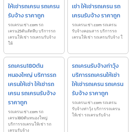
ให้เช่ารถเครน รถเครน
เช่า ให้เช่ารถเครน รถ
รับจ้าง ราคาถูก
เครนรับจ้าง ราคาถูก
รถเครนเช่า.com รถ
รถเครนเช่า.com รถเครน
เครน25ตันสัตหีบ บริการรถ
รับจ้างคอนสาร บริการรถ
เครนให้เช่า รถเครนรับจ้าง
เครนให้เช่า รถเครนรับจ้าง ใ
ให้
รถเครน180ตัน
รถเครนรับจ้างท่าวุ้ง
หนองใหญ่ บริการรถ
บริการรถเครนให้เช่า
เครนให้เช่า ให้เช่ารถ
ให้เช่ารถเครน รถเครน
เครน รถเครนรับจ้าง
รับจ้าง ราคาถูก
ราคาถูก
รถเครนเช่า.com รถเครน
รับจ้างท่าวุ้ง บริการรถเครน
รถเครนเช่า.com รถ
ให้เช่า รถเครนรับจ้าง
เครน180ตันหนองใหญ่
บริการรถเครนให้เช่า รถ
เครนรับจ้าง