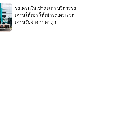
รถเครนให้เช่าสะเดา บริการรถ
เครนให้เช่า ให้เช่ารถเครน รถ
เครนรับจ้าง ราคาถูก