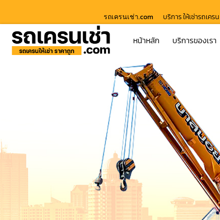
รถเครนเช่า.com
บริการ ให้เช่ารถเครน
หน้าหลัก
บริการของเรา