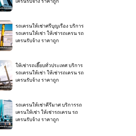
เครนรับจ้าง ราคาถูก
รถเครนให้เช่าศรีบุญเรือง บริการ
รถเครนให้เช่า ให้เช่ารถเครน รถ
เครนรับจ้าง ราคาถูก
ให้เช่ารถเฮี๊ยบทั่วประเทศ บริการ
รถเครนให้เช่า ให้เช่ารถเครน รถ
เครนรับจ้าง ราคาถูก
รถเครนให้เช่าคีรีมาศ บริการรถ
เครนให้เช่า ให้เช่ารถเครน รถ
เครนรับจ้าง ราคาถูก