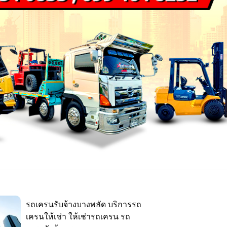
รถเครนรับจ้างบางพลัด บริการรถ
เครนให้เช่า ให้เช่ารถเครน รถ