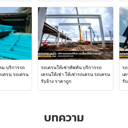
คม บริการรถ
รถเครนให้เช่าทัพทัน บริการรถ
รถ
ารถเครน รถเครน
เครนให้เช่า ให้เช่ารถเครน รถเครน
เค
รับจ้าง ราคาถูก
รั
บทความ