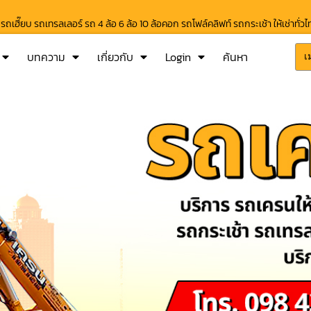
 รถเฮี๊ยบ รถเทรลเลอร์ รถ 4 ล้อ 6 ล้อ 10 ล้อคอก รถโฟล์คลิฟท์ รถกระเช้า ให้เช่าทั่ว
บทความ
เกี่ยวกับ
Login
ค้นหา
เ