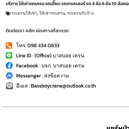
บริการ ให้เช่ารถเครน รถเฮี๊ยบ รถเทรลเลอร์ รถ 4 ล้อ 6 ล้อ 10 ล้อคอ
รถเครนให้เช่า
,
ให้เช่ารถเครน
,
รถเครนรับจ้าง
ติดต่อเรา คลิก ช่องทางที่สะดวก
โทร. 098 434 0833
Line ID : (Office) บาสบอย เครน
Facebook : บจก. บาสบอย เครน
Messenger : ส่งข้อความ
อีเมล : Bassboycrane@outlook.co.th
แชร์หน้า