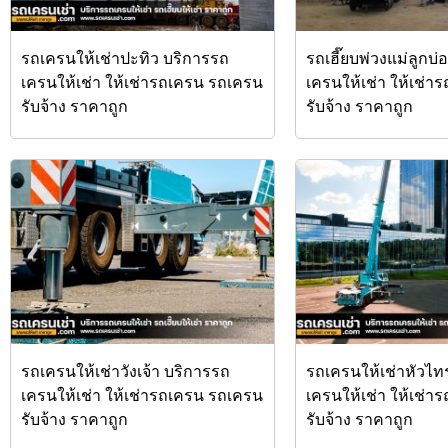
รถเครนให้เช่าปะทิว บริการรถ
รถเฮี๊ยบพ่วงแม่ลูกบ
เครนให้เช่า ให้เช่ารถเครน รถเครน
เครนให้เช่า ให้เช่
รับจ้าง ราคาถูก
รับจ้าง ราคาถูก
รถเครนให้เช่าวังเจ้า บริการรถ
รถเครนให้เช่าหัวไท
เครนให้เช่า ให้เช่ารถเครน รถเครน
เครนให้เช่า ให้เช่
รับจ้าง ราคาถูก
รับจ้าง ราคาถูก