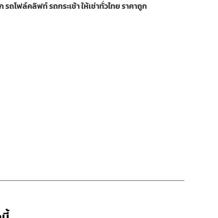
ก รถโฟล์คลิฟท์ รถกระเช้า ให้เช่าทั่วไทย ราคาถูก
นี้