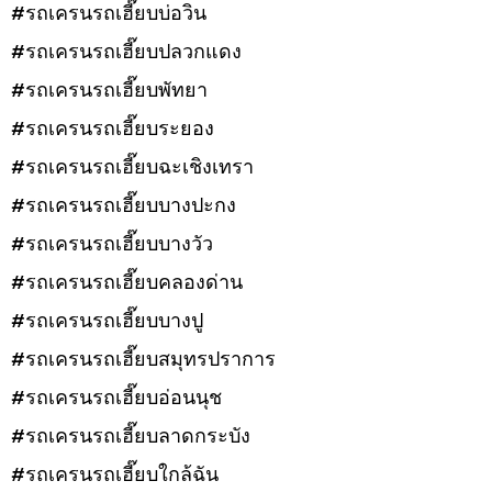
#รถเครนรถเฮี๊ยบบ่อวิน
#รถเครนรถเฮี๊ยบปลวกแดง
#รถเครนรถเฮี๊ยบพัทยา
#รถเครนรถเฮี๊ยบระยอง
#รถเครนรถเฮี๊ยบฉะเชิงเทรา
#รถเครนรถเฮี๊ยบบางปะกง
#รถเครนรถเฮี๊ยบบางวัว
#รถเครนรถเฮี๊ยบคลองด่าน
#รถเครนรถเฮี๊ยบบางปู
#รถเครนรถเฮี๊ยบสมุทรปราการ
#รถเครนรถเฮี๊ยบอ่อนนุช
#รถเครนรถเฮี๊ยบลาดกระบัง
#รถเครนรถเฮี๊ยบใกล้ฉัน