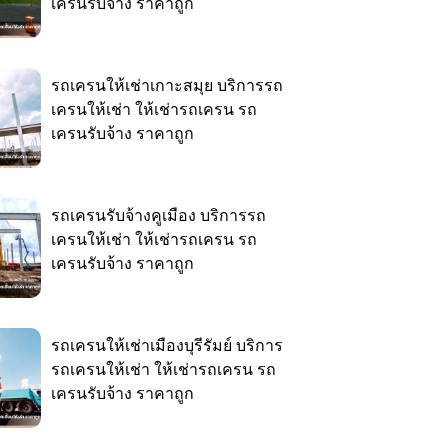
เครนรับจ้าง ราคาถูก
รถเครนให้เช่าเกาะสมุย บริการรถ
เครนให้เช่า ให้เช่ารถเครน รถ
เครนรับจ้าง ราคาถูก
รถเครนรับจ้างคูเมือง บริการรถ
เครนให้เช่า ให้เช่ารถเครน รถ
เครนรับจ้าง ราคาถูก
รถเครนให้เช่าเมืองบุรีรัมย์ บริการ
รถเครนให้เช่า ให้เช่ารถเครน รถ
เครนรับจ้าง ราคาถูก