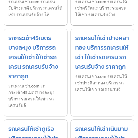
รถเครนเช่า.com รถเครน
รถเครนเช่า.com รถเครนให้
รับจ้างนาดี บริการรถเครนให้
เช่าศรีรัตนะ บริการรถเครน
เช่า รถเครนรับจ้าง ให้
ให้เช่า รถเครนรับจ้าง
รถกระเช้า45เมตร
รถเครนให้เช่าปางศิลา
บางละมุง บริการรถ
ทอง บริการรถเครนให้
เครนให้เช่า ให้เช่ารถ
เช่า ให้เช่ารถเครน รถ
เครน รถเครนรับจ้าง
เครนรับจ้าง ราคาถูก
ราคาถูก
รถเครนเช่า.com รถเครนให้
เช่าปางศิลาทอง บริการรถ
รถเครนเช่า.com รถ
เครนให้เช่า รถเครนรับจ้
กระเช้า45เมตรบางละมุง
บริการรถเครนให้เช่า รถ
เครนรับจ้
รถเครนให้เช่าภูเรือ
รถเครนให้เช่าเนินขาม