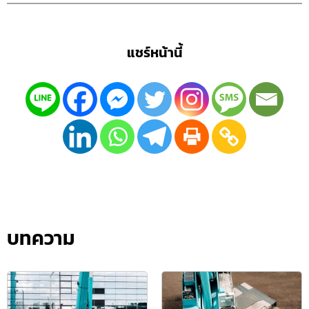
แชร์หน้านี้
บทความ