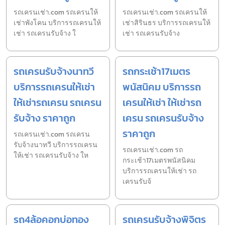
รถเครนเช่า.com รถเครนให้
รถเครนเช่า.com รถเครนให้
เช่าพังโคน บริการรถเครนให้
เช่าสิรินธร บริการรถเครนให้
เช่า รถเครนรับจ้าง ใ
เช่า รถเครนรับจ้าง
รถเครนรับจ้างนาทวี
รถกระเช้า17เมตร
บริการรถเครนให้เช่า
พนัสนิคม บริการรถ
ให้เช่ารถเครน รถเครน
เครนให้เช่า ให้เช่ารถ
รับจ้าง ราคาถูก
เครน รถเครนรับจ้าง
ราคาถูก
รถเครนเช่า.com รถเครน
รับจ้างนาทวี บริการรถเครน
รถเครนเช่า.com รถ
ให้เช่า รถเครนรับจ้าง ให
กระเช้า17เมตรพนัสนิคม
บริการรถเครนให้เช่า รถ
เครนรับจ้
รถ4ล้อคอกบ่อทอง
รถเครนรับจ้างพิจิตร