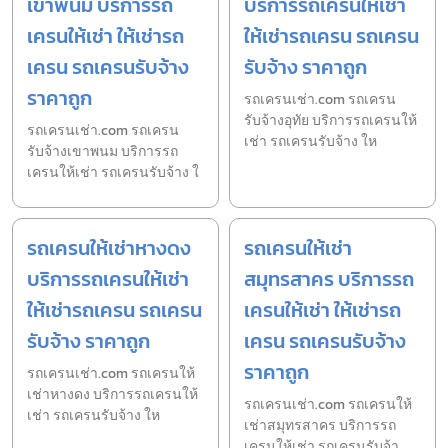
เขาพนม บริการรถ
บริการรถเครนให้เช่า
เครนให้เช่า ให้เช่ารถ
ให้เช่ารถเครน รถเครน
เครน รถเครนรับจ้าง
รับจ้าง ราคาถูก
ราคาถูก
รถเครนเช่า.com รถเครน
รับจ้างอุทัย บริการรถเครนให้
รถเครนเช่า.com รถเครน
เช่า รถเครนรับจ้าง ให
รับจ้างเขาพนม บริการรถ
เครนให้เช่า รถเครนรับจ้าง ใ
รถเครนให้เช่าหางดง
รถเครนให้เช่า
บริการรถเครนให้เช่า
สมุทรสาคร บริการรถ
ให้เช่ารถเครน รถเครน
เครนให้เช่า ให้เช่ารถ
รับจ้าง ราคาถูก
เครน รถเครนรับจ้าง
ราคาถูก
รถเครนเช่า.com รถเครนให้
เช่าหางดง บริการรถเครนให้
รถเครนเช่า.com รถเครนให้
เช่า รถเครนรับจ้าง ให
เช่าสมุทรสาคร บริการรถ
เครนให้เช่า รถเครนรับจ้า