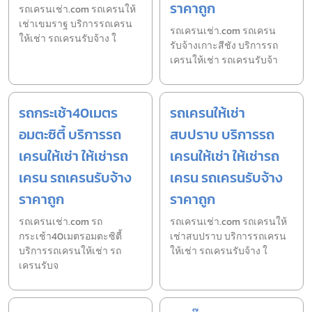
ราคาถูก
รถเครนเช่า.com รถเครนให้
เช่าเขมราฐ บริการรถเครน
รถเครนเช่า.com รถเครน
ให้เช่า รถเครนรับจ้าง ใ
รับจ้างเกาะสีชัง บริการรถ
เครนให้เช่า รถเครนรับจ้า
รถกระเช้า40เมตร
รถเครนให้เช่า
อมตะซิตี้ บริการรถ
สบปราบ บริการรถ
เครนให้เช่า ให้เช่ารถ
เครนให้เช่า ให้เช่ารถ
เครน รถเครนรับจ้าง
เครน รถเครนรับจ้าง
ราคาถูก
ราคาถูก
รถเครนเช่า.com รถ
รถเครนเช่า.com รถเครนให้
กระเช้า40เมตรอมตะซิตี้
เช่าสบปราบ บริการรถเครน
บริการรถเครนให้เช่า รถ
ให้เช่า รถเครนรับจ้าง ใ
เครนรับจ