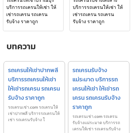
รถเครนให้เช่าปราณบุรี
รถเครนรับจ้างเสิงสาง
บริการรถเครนให้เช่า ให้
บริการรถเครนให้เช่า ให้
เช่ารถเครน รถเครน
เช่ารถเครน รถเครน
รับจ้าง ราคาถูก
รับจ้าง ราคาถูก
บทความ
รถเครนให้เช่าปากพลี
รถเครนรับจ้าง
บริการรถเครนให้เช่า
แม่ระมาด บริการรถ
ให้เช่ารถเครน รถเครน
เครนให้เช่า ให้เช่ารถ
รับจ้าง ราคาถูก
เครน รถเครนรับจ้าง
ราคาถูก
รถเครนเช่า.com รถเครนให้
เช่าปากพลี บริการรถเครนให้
รถเครนเช่า.com รถเครน
เช่า รถเครนรับจ้าง ใ
รับจ้างแม่ระมาด บริการรถ
เครนให้เช่า รถเครนรับจ้าง