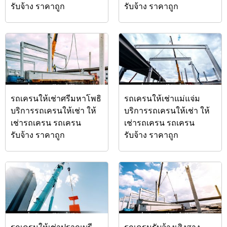
รับจ้าง ราคาถูก
รับจ้าง ราคาถูก
รถเครนให้เช่าศรีมหาโพธิ
รถเครนให้เช่าแม่แจ่ม
บริการรถเครนให้เช่า ให้
บริการรถเครนให้เช่า ให้
เช่ารถเครน รถเครน
เช่ารถเครน รถเครน
รับจ้าง ราคาถูก
รับจ้าง ราคาถูก