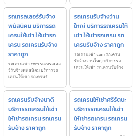
รถเทรลเลอร์รับจ้าง
รถเครนรับจ้างว่าน
พนัสนิคม บริการรถ
ใหญ่ บริการรถเครนให้
เครนให้เช่า ให้เช่ารถ
เช่า ให้เช่ารถเครน รถ
เครน รถเครนรับจ้าง
เครนรับจ้าง ราคาถูก
ราคาถูก
รถเครนเช่า.com รถเครน
รับจ้างว่านใหญ่ บริการรถ
รถเครนเช่า.com รถเทรลเลอ
เครนให้เช่า รถเครนรับจ้าง
ร์รับจ้างพนัสนิคม บริการรถ
เครนให้เช่า รถเครนรั
รถเครนรับจ้างนาดี
รถเครนให้เช่าศรีรัตนะ
บริการรถเครนให้เช่า
บริการรถเครนให้เช่า
ให้เช่ารถเครน รถเครน
ให้เช่ารถเครน รถเครน
รับจ้าง ราคาถูก
รับจ้าง ราคาถูก