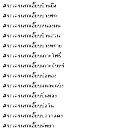
#รถเครนรถเฮี๊ยบบ้านบึง
#รถเครนรถเฮี๊ยบบางพระ
#รถเครนรถเฮี๊ยบหนองมน
#รถเครนรถเฮี๊ยบบ้านสวน
#รถเครนรถเฮี๊ยบบางทราย
#รถเครนรถเฮี๊ยบเกาะโพธิ์
#รถเครนรถเฮี๊ยบเกาะจันทร์
#รถเครนรถเฮี๊ยบบ่อทอง
#รถเครนรถเฮี๊ยบแหลมฉบัง
#รถเครนรถเฮี๊ยบปิ่นทอง
#รถเครนรถเฮี๊ยบบ่อวิน
#รถเครนรถเฮี๊ยบปลวกแดง
#รถเครนรถเฮี๊ยบพัทยา