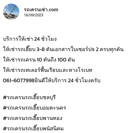
รถเครนเช่า.com
16/09/2023
บริการให้เช่า 24 ชั่วโมง
ให้เช่ารถเฮี๊ยบ 3-8 ตันเอกสารใบเซอร์ปจ 2 ครบทุกคัน
ให้เช่ารถเครน 10 ตันถึง 100 ตัน
ให้เช่ารถเทเลอร์พื้นเรียบและหางโรเบท
061-6077998ยินดีให้บริการ 24 ชั่วโมงครับ
#รถเครนรถเฮี๊ยบชลบุรี
#รถเครนรถเฮี๊ยบอมตะนคร
#รถเครนรถเฮี๊ยบพานทอง
#รถเครนรถเฮี๊ยบพนัสนิคม