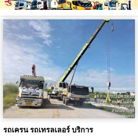
รถเครน รถเทรลเลอร์ บริการ