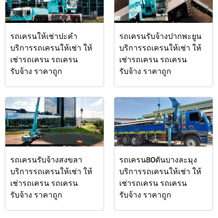
รถเครนให้เช่าปะคำ
รถเครนรับจ้างปากพะยูน
บริการรถเครนให้เช่า ให้
บริการรถเครนให้เช่า ให้
เช่ารถเครน รถเครน
เช่ารถเครน รถเครน
รับจ้าง ราคาถูก
รับจ้าง ราคาถูก
รถเครนรับจ้างสงขลา
รถเครน80ตันบางละมุง
บริการรถเครนให้เช่า ให้
บริการรถเครนให้เช่า ให้
เช่ารถเครน รถเครน
เช่ารถเครน รถเครน
รับจ้าง ราคาถูก
รับจ้าง ราคาถูก