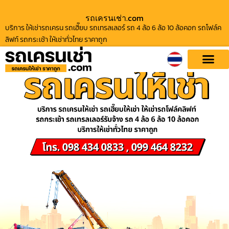
รถเครนเช่า.com
บริการ ให้เช่ารถเครน รถเฮี๊ยบ รถเทรลเลอร์ รถ 4 ล้อ 6 ล้อ 10 ล้อคอก รถโฟล์ค
ลิฟท์ รถกระเช้า ให้เช่าทั่วไทย ราคาถูก