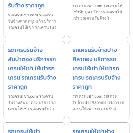
รับจ้าง ราคาถูก
รถเครนเช่า.com รถเครนให้
เช่าทับปุด บริการรถเครนให้
รถเครนเช่า.com รถเครน
เช่า รถเครนรับจ้าง ใ
รับจ้างลาดหลุมแก้ว บริการ
รถเครนให้เช่า รถเครนรับจ
รถเครนรับจ้าง
รถเครนรับจ้างปาง
สันป่าตอง บริการรถ
ศิลาทอง บริการรถ
เครนให้เช่า ให้เช่ารถ
เครนให้เช่า ให้เช่ารถ
เครน รถเครนรับจ้าง
เครน รถเครนรับจ้าง
ราคาถูก
ราคาถูก
รถเครนเช่า.com รถเครน
รถเครนเช่า.com รถเครน
รับจ้างสันป่าตอง บริการรถ
รับจ้างปางศิลาทอง บริการรถ
เครนให้เช่า รถเครนรับจ้า
เครนให้เช่า รถเครนรับจ้
รถเครนให้เช่า
รถเครนให้เช่าฝาง