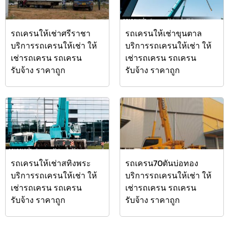
รถเครนให้เช่าศรีราชา
รถเครนให้เช่าขุนตาล
บริการรถเครนให้เช่า ให้
บริการรถเครนให้เช่า ให้
เช่ารถเครน รถเครน
เช่ารถเครน รถเครน
รับจ้าง ราคาถูก
รับจ้าง ราคาถูก
รถเครนให้เช่าสทิงพระ
รถเครน70ตันบ่อทอง
บริการรถเครนให้เช่า ให้
บริการรถเครนให้เช่า ให้
เช่ารถเครน รถเครน
เช่ารถเครน รถเครน
รับจ้าง ราคาถูก
รับจ้าง ราคาถูก