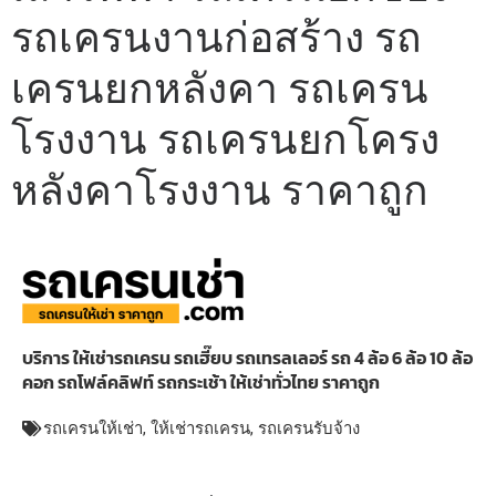
รถเครนงานก่อสร้าง รถ
เครนยกหลังคา รถเครน
โรงงาน รถเครนยกโครง
หลังคาโรงงาน ราคาถูก
บริการ ให้เช่ารถเครน รถเฮี๊ยบ รถเทรลเลอร์ รถ 4 ล้อ 6 ล้อ 10 ล้อ
คอก รถโฟล์คลิฟท์ รถกระเช้า ให้เช่าทั่วไทย ราคาถูก
รถเครนให้เช่า
,
ให้เช่ารถเครน
,
รถเครนรับจ้าง