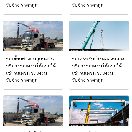
รับจ้าง ราคาถูก
รับจ้าง ราคาถูก
รถเฮี๊ยบพ่วงแม่ลูกบ่อวิน
รถเครนรับจ้างคลองหลวง
บริการรถเครนให้เช่า ให้
บริการรถเครนให้เช่า ให้
เช่ารถเครน รถเครน
เช่ารถเครน รถเครน
รับจ้าง ราคาถูก
รับจ้าง ราคาถูก