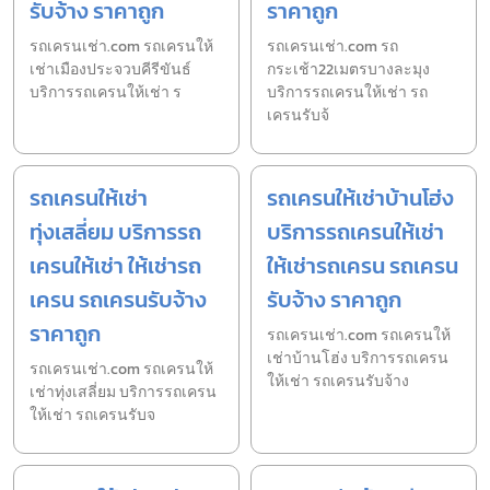
รับจ้าง ราคาถูก
ราคาถูก
รถเครนเช่า.com รถเครนให้
รถเครนเช่า.com รถ
เช่าเมืองประจวบคีรีขันธ์
กระเช้า22เมตรบางละมุง
บริการรถเครนให้เช่า ร
บริการรถเครนให้เช่า รถ
เครนรับจ้
รถเครนให้เช่า
รถเครนให้เช่าบ้านโฮ่ง
ทุ่งเสลี่ยม บริการรถ
บริการรถเครนให้เช่า
เครนให้เช่า ให้เช่ารถ
ให้เช่ารถเครน รถเครน
เครน รถเครนรับจ้าง
รับจ้าง ราคาถูก
ราคาถูก
รถเครนเช่า.com รถเครนให้
เช่าบ้านโฮ่ง บริการรถเครน
รถเครนเช่า.com รถเครนให้
ให้เช่า รถเครนรับจ้าง
เช่าทุ่งเสลี่ยม บริการรถเครน
ให้เช่า รถเครนรับจ