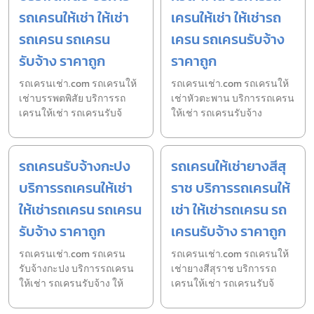
รถเครนให้เช่า ให้เช่า
เครนให้เช่า ให้เช่ารถ
รถเครน รถเครน
เครน รถเครนรับจ้าง
รับจ้าง ราคาถูก
ราคาถูก
รถเครนเช่า.com รถเครนให้
รถเครนเช่า.com รถเครนให้
เช่าบรรพตพิสัย บริการรถ
เช่าหัวตะพาน บริการรถเครน
เครนให้เช่า รถเครนรับจ้
ให้เช่า รถเครนรับจ้าง
รถเครนรับจ้างกะปง
รถเครนให้เช่ายางสีสุ
บริการรถเครนให้เช่า
ราช บริการรถเครนให้
ให้เช่ารถเครน รถเครน
เช่า ให้เช่ารถเครน รถ
รับจ้าง ราคาถูก
เครนรับจ้าง ราคาถูก
รถเครนเช่า.com รถเครน
รถเครนเช่า.com รถเครนให้
รับจ้างกะปง บริการรถเครน
เช่ายางสีสุราช บริการรถ
ให้เช่า รถเครนรับจ้าง ให้
เครนให้เช่า รถเครนรับจ้