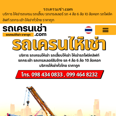
รถเครนเช่า.com
บริการ ให้เช่ารถเครน รถเฮี๊ยบ รถเทรลเลอร์ รถ 4 ล้อ 6 ล้อ 10 ล้อคอก รถโฟล์ค
ลิฟท์ รถกระเช้า ให้เช่าทั่วไทย ราคาถูก