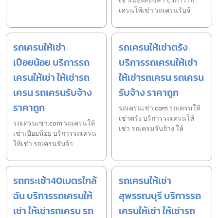
เช่าเมืองสงขลา บริการรถ
เครนให้เช่า รถเครนรับจ้
รถเครนให้เช่า
รถเครนให้เช่าตรัง
เปือยน้อย บริการรถ
บริการรถเครนให้เช่า
เครนให้เช่า ให้เช่ารถ
ให้เช่ารถเครน รถเครน
เครน รถเครนรับจ้าง
รับจ้าง ราคาถูก
ราคาถูก
รถเครนเช่า.com รถเครนให้
เช่าตรัง บริการรถเครนให้
รถเครนเช่า.com รถเครนให้
เช่า รถเครนรับจ้าง ให้
เช่าเปือยน้อย บริการรถเครน
ให้เช่า รถเครนรับจ้า
รถกระเช้า40เมตรใกล้
รถเครนให้เช่า
ฉัน บริการรถเครนให้
สุพรรณบุรี บริการรถ
เช่า ให้เช่ารถเครน รถ
เครนให้เช่า ให้เช่ารถ