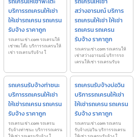
รถเครนให้เช่าพะโต๊ะ
รถเครนให้เช่า
บริการรถเครนให้เช่า
สว่างอารมณ์ บริการ
ให้เช่ารถเครน รถเครน
รถเครนให้เช่า ให้เช่า
รับจ้าง ราคาถูก
รถเครน รถเครน
รับจ้าง ราคาถูก
รถเครนเช่า.com รถเครนให้
เช่าพะโต๊ะ บริการรถเครนให้
รถเครนเช่า.com รถเครนให้
เช่า รถเครนรับจ้าง ใ
เช่าสว่างอารมณ์ บริการรถ
เครนให้เช่า รถเครนรับจ
รถเครนรับจ้างท่าชนะ
รถเครนรับจ้างบ่อวิน
บริการรถเครนให้เช่า
บริการรถเครนให้เช่า
ให้เช่ารถเครน รถเครน
ให้เช่ารถเครน รถเครน
รับจ้าง ราคาถูก
รับจ้าง ราคาถูก
รถเครนเช่า.com รถเครน
รถเครนเช่า.com รถเครน
รับจ้างท่าชนะ บริการรถเครน
รับจ้างบ่อวิน บริการรถเครน
ให้เช่า รถเครนรับจ้าง ใ
ให้เช่า รถเครนรับจ้าง ใ