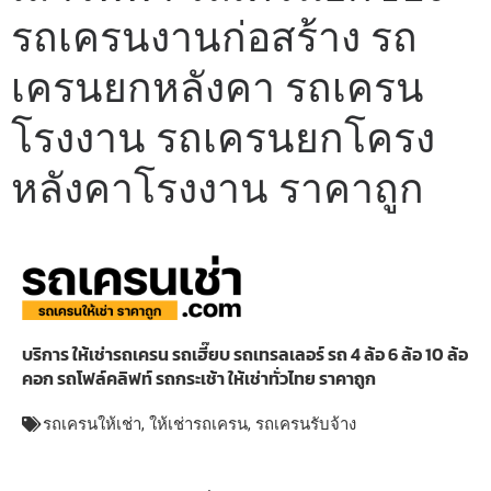
รถเครนงานก่อสร้าง รถ
เครนยกหลังคา รถเครน
โรงงาน รถเครนยกโครง
หลังคาโรงงาน ราคาถูก
บริการ ให้เช่ารถเครน รถเฮี๊ยบ รถเทรลเลอร์ รถ 4 ล้อ 6 ล้อ 10 ล้อ
คอก รถโฟล์คลิฟท์ รถกระเช้า ให้เช่าทั่วไทย ราคาถูก
รถเครนให้เช่า
,
ให้เช่ารถเครน
,
รถเครนรับจ้าง