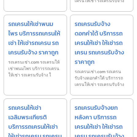
เครนให้เช่า รถเครนรับจ้าง
รถเครนให้เช่าพนม
รถเครนรับจ้าง
ไพร บริการรถเครนให้
ดอกคำใต้ บริการรถ
เช่า ให้เช่ารถเครน รถ
เครนให้เช่า ให้เช่ารถ
เครนรับจ้าง ราคาถูก
เครน รถเครนรับจ้าง
ราคาถูก
รถเครนเช่า.com รถเครนให้
เช่าพนมไพร บริการรถเครน
รถเครนเช่า.com รถเครน
ให้เช่า รถเครนรับจ้าง ใ
รับจ้างดอกคำใต้ บริการรถ
เครนให้เช่า รถเครนรับจ้าง
รถเครนให้เช่า
รถเครนรับจ้างยก
เฉลิมพระเกียรติ
หลังคา บริการรถ
บริการรถเครนให้เช่า
เครนให้เช่า ให้เช่ารถ
ให้เช่ารถเครน รถเครน
เครน รถเครนรับจ้าง