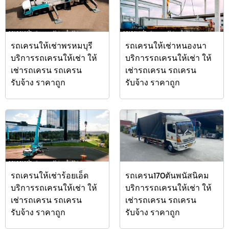
รถเครนให้เช่าพรหมบุรี
รถเครนให้เช่าหนองนา
บริการรถเครนให้เช่า ให้
บริการรถเครนให้เช่า ให้
เช่ารถเครน รถเครน
เช่ารถเครน รถเครน
รับจ้าง ราคาถูก
รับจ้าง ราคาถูก
รถเครนให้เช่าร้อยเอ็ด
รถเครน170ตันพนัสนิคม
บริการรถเครนให้เช่า ให้
บริการรถเครนให้เช่า ให้
เช่ารถเครน รถเครน
เช่ารถเครน รถเครน
รับจ้าง ราคาถูก
รับจ้าง ราคาถูก