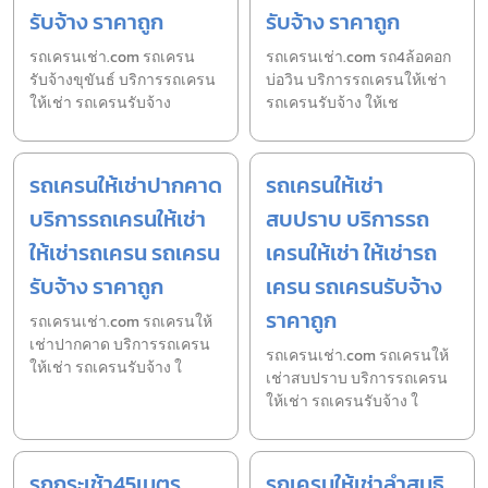
รับจ้าง ราคาถูก
รับจ้าง ราคาถูก
รถเครนเช่า.com รถเครน
รถเครนเช่า.com รถ4ล้อคอก
รับจ้างขุขันธ์ บริการรถเครน
บ่อวิน บริการรถเครนให้เช่า
ให้เช่า รถเครนรับจ้าง
รถเครนรับจ้าง ให้เช
รถเครนให้เช่าปากคาด
รถเครนให้เช่า
บริการรถเครนให้เช่า
สบปราบ บริการรถ
ให้เช่ารถเครน รถเครน
เครนให้เช่า ให้เช่ารถ
รับจ้าง ราคาถูก
เครน รถเครนรับจ้าง
ราคาถูก
รถเครนเช่า.com รถเครนให้
เช่าปากคาด บริการรถเครน
รถเครนเช่า.com รถเครนให้
ให้เช่า รถเครนรับจ้าง ใ
เช่าสบปราบ บริการรถเครน
ให้เช่า รถเครนรับจ้าง ใ
รถกระเช้า45เมตร
รถเครนให้เช่าลำสนธิ