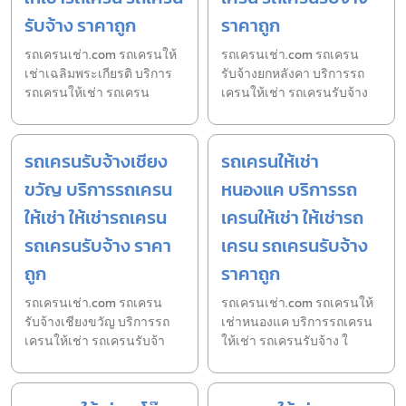
รับจ้าง ราคาถูก
ราคาถูก
รถเครนเช่า.com รถเครนให้
รถเครนเช่า.com รถเครน
เช่าเฉลิมพระเกียรติ บริการ
รับจ้างยกหลังคา บริการรถ
รถเครนให้เช่า รถเครน
เครนให้เช่า รถเครนรับจ้าง
รถเครนรับจ้างเชียง
รถเครนให้เช่า
ขวัญ บริการรถเครน
หนองแค บริการรถ
ให้เช่า ให้เช่ารถเครน
เครนให้เช่า ให้เช่ารถ
รถเครนรับจ้าง ราคา
เครน รถเครนรับจ้าง
ถูก
ราคาถูก
รถเครนเช่า.com รถเครน
รถเครนเช่า.com รถเครนให้
รับจ้างเชียงขวัญ บริการรถ
เช่าหนองแค บริการรถเครน
เครนให้เช่า รถเครนรับจ้า
ให้เช่า รถเครนรับจ้าง ใ