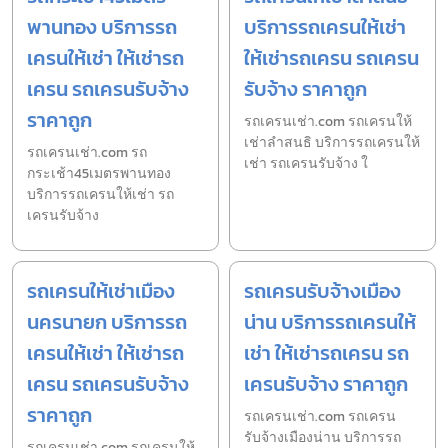
พานทอง บริการรถ
บริการรถเครนให้เช่า
เครนให้เช่า ให้เช่ารถ
ให้เช่ารถเครน รถเครน
เครน รถเครนรับจ้าง
รับจ้าง ราคาถูก
ราคาถูก
รถเครนเช่า.com รถเครนให้
เช่าลำสนธิ บริการรถเครนให้
รถเครนเช่า.com รถ
เช่า รถเครนรับจ้าง ใ
กระเช้า45เมตรพานทอง
บริการรถเครนให้เช่า รถ
เครนรับจ้าง
รถเครนให้เช่าเมือง
รถเครนรับจ้างเมือง
นครนายก บริการรถ
น่าน บริการรถเครนให้
เครนให้เช่า ให้เช่ารถ
เช่า ให้เช่ารถเครน รถ
เครน รถเครนรับจ้าง
เครนรับจ้าง ราคาถูก
ราคาถูก
รถเครนเช่า.com รถเครน
รับจ้างเมืองน่าน บริการรถ
รถเครนเช่า.com รถเครนให้