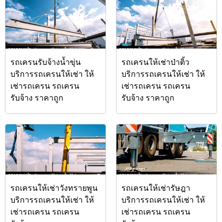
รถเครนรับจ้างน้ำขุ่น
รถเครนให้เช่าป่าติ้ว
บริการรถเครนให้เช่า ให้
บริการรถเครนให้เช่า ให้
เช่ารถเครน รถเครน
เช่ารถเครน รถเครน
รับจ้าง ราคาถูก
รับจ้าง ราคาถูก
รถเครนให้เช่าวังทรายพูน
รถเครนให้เช่ารัษฎา
บริการรถเครนให้เช่า ให้
บริการรถเครนให้เช่า ให้
เช่ารถเครน รถเครน
เช่ารถเครน รถเครน