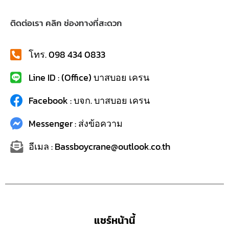
ติดต่อเรา คลิก ช่องทางที่สะดวก
โทร. 098 434 0833
Line ID : (Office) บาสบอย เครน
Facebook : บจก. บาสบอย เครน
Messenger : ส่งข้อความ
อีเมล : Bassboycrane@outlook.co.th
แชร์หน้านี้