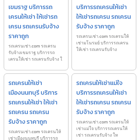
เขมราฐ บริการรถ
บริการรถเครนให้เช่า
เครนให้เช่า ให้เช่ารถ
ให้เช่ารถเครน รถเครน
เครน รถเครนรับจ้าง
รับจ้าง ราคาถูก
ราคาถูก
รถเครนเช่า.com รถเครนให้
เช่ามโนรมย์ บริการรถเครน
รถเครนเช่า.com รถเครน
ให้เช่า รถเครนรับจ้าง
รับจ้างเขมราฐ บริการรถ
เครนให้เช่า รถเครนรับจ้าง ใ
รถเครนให้เช่า
รถเครนให้เช่าแม่ใจ
เมืองนนทบุรี บริการ
บริการรถเครนให้เช่า
รถเครนให้เช่า ให้เช่า
ให้เช่ารถเครน รถเครน
รถเครน รถเครน
รับจ้าง ราคาถูก
รับจ้าง ราคาถูก
รถเครนเช่า.com รถเครนให้
เช่าแม่ใจ บริการรถเครนให้
รถเครนเช่า.com รถเครนให้
เช่า รถเครนรับจ้าง ให
เช่าเมืองนนทบุรี บริการรถ