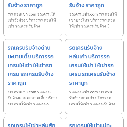
รับจ้าง ราคาถูก
รับจ้าง ราคาถูก
รถเครนเช่า.com รถเครนให้
รถเครนเช่า.com รถเครนให้
เช่าวังม่วง บริการรถเครนให้
เช่าบางไทร บริการรถเครน
เช่า รถเครนรับจ้าง
ให้เช่า รถเครนรับจ้าง ใ
รถเครนรับจ้างด่าน
รถเครนรับจ้าง
มะขามเตี้ย บริการรถ
หล่มเก่า บริการรถ
เครนให้เช่า ให้เช่ารถ
เครนให้เช่า ให้เช่ารถ
เครน รถเครนรับจ้าง
เครน รถเครนรับจ้าง
ราคาถูก
ราคาถูก
รถเครนเช่า.com รถเครน
รถเครนเช่า.com รถเครน
รับจ้างด่านมะขามเตี้ย บริการ
รับจ้างหล่มเก่า บริการรถ
รถเครนให้เช่า รถเครนร
เครนให้เช่า รถเครนรับจ้าง
รถเครนให้เช่าหล่มสัก
รถเครนให้เช่าแม่ทะ