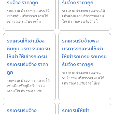
รับจ้าง ราคาถูก
รับจ้าง ราคาถูก
รถเครนเช่า.com รถเครนให้
รถเครนเช่า.com รถเครนให้
เช่า10ตัน บริการรถเครนให้
เช่าสองแคว บริการรถเครน
เช่า รถเครนรับจ้าง ให
ให้เช่า รถเครนรับจ้าง ใ
รถเครนให้เช่าเมือง
รถเครนรับจ้างพล
ชัยภูมิ บริการรถเครน
บริการรถเครนให้เช่า
ให้เช่า ให้เช่ารถเครน
ให้เช่ารถเครน รถเครน
รถเครนรับจ้าง ราคา
รับจ้าง ราคาถูก
ถูก
รถเครนเช่า.com รถเครน
รับจ้างพล บริการรถเครนให้
รถเครนเช่า.com รถเครนให้
เช่า รถเครนรับจ้าง ให้เช
เช่าเมืองชัยภูมิ บริการรถ
เครนให้เช่า รถเครนรับ
รถเครนรับจ้าง
รถเครนให้เช่า