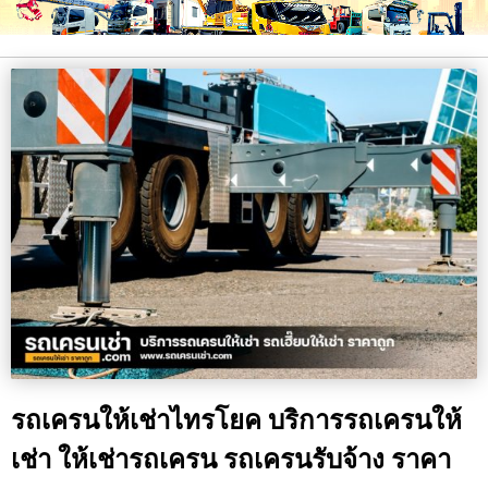
รถเครนให้เช่าไทรโยค บริการรถเครนให้
เช่า ให้เช่ารถเครน รถเครนรับจ้าง ราคา