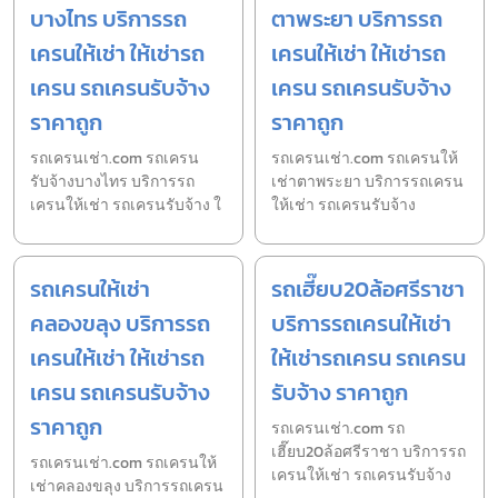
บางไทร บริการรถ
ตาพระยา บริการรถ
เครนให้เช่า ให้เช่ารถ
เครนให้เช่า ให้เช่ารถ
เครน รถเครนรับจ้าง
เครน รถเครนรับจ้าง
ราคาถูก
ราคาถูก
รถเครนเช่า.com รถเครน
รถเครนเช่า.com รถเครนให้
รับจ้างบางไทร บริการรถ
เช่าตาพระยา บริการรถเครน
เครนให้เช่า รถเครนรับจ้าง ใ
ให้เช่า รถเครนรับจ้าง
รถเครนให้เช่า
รถเฮี๊ยบ20ล้อศรีราชา
คลองขลุง บริการรถ
บริการรถเครนให้เช่า
เครนให้เช่า ให้เช่ารถ
ให้เช่ารถเครน รถเครน
เครน รถเครนรับจ้าง
รับจ้าง ราคาถูก
ราคาถูก
รถเครนเช่า.com รถ
เฮี๊ยบ20ล้อศรีราชา บริการรถ
รถเครนเช่า.com รถเครนให้
เครนให้เช่า รถเครนรับจ้าง
เช่าคลองขลุง บริการรถเครน