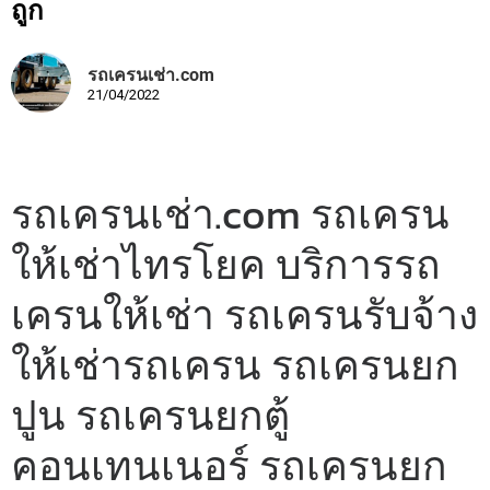
ถูก
รถเครนเช่า.com
21/04/2022
รถเครนเช่า.com รถเครน
ให้เช่าไทรโยค บริการรถ
เครนให้เช่า รถเครนรับจ้าง
ให้เช่ารถเครน รถเครนยก
ปูน รถเครนยกตู้
คอนเทนเนอร์ รถเครนยก