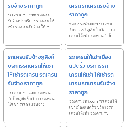
รับจ้าง ราคาถูก
เครน รถเครนรับจ้าง
ราคาถูก
รถเครนเช่า.com รถเครน
รับจ้างปง บริการรถเครนให้
รถเครนเช่า.com รถเครน
เช่า รถเครนรับจ้าง ให้เช
รับจ้างเจริญศิลป์ บริการรถ
เครนให้เช่า รถเครนรับจ้
รถเครนรับจ้างภูสิงห์
รถเครนให้เช่าเมือง
บริการรถเครนให้เช่า
แปดริ้ว บริการรถ
ให้เช่ารถเครน รถเครน
เครนให้เช่า ให้เช่ารถ
รับจ้าง ราคาถูก
เครน รถเครนรับจ้าง
ราคาถูก
รถเครนเช่า.com รถเครน
รับจ้างภูสิงห์ บริการรถเครน
รถเครนเช่า.com รถเครนให้
ให้เช่า รถเครนรับจ้าง
เช่าเมืองแปดริ้ว บริการรถ
เครนให้เช่า รถเครนรับ