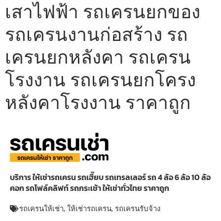
เสาไฟฟ้า รถเครนยกของ
รถเครนงานก่อสร้าง รถ
เครนยกหลังคา รถเครน
โรงงาน รถเครนยกโครง
หลังคาโรงงาน ราคาถูก
บริการ ให้เช่ารถเครน รถเฮี๊ยบ รถเทรลเลอร์ รถ 4 ล้อ 6 ล้อ 10 ล้อ
คอก รถโฟล์คลิฟท์ รถกระเช้า ให้เช่าทั่วไทย ราคาถูก
รถเครนให้เช่า
,
ให้เช่ารถเครน
,
รถเครนรับจ้าง