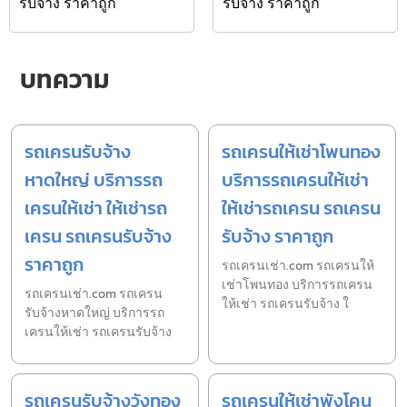
รับจ้าง ราคาถูก
รับจ้าง ราคาถูก
บทความ
รถเครนรับจ้าง
รถเครนให้เช่าโพนทอง
หาดใหญ่ บริการรถ
บริการรถเครนให้เช่า
เครนให้เช่า ให้เช่ารถ
ให้เช่ารถเครน รถเครน
เครน รถเครนรับจ้าง
รับจ้าง ราคาถูก
ราคาถูก
รถเครนเช่า.com รถเครนให้
เช่าโพนทอง บริการรถเครน
รถเครนเช่า.com รถเครน
ให้เช่า รถเครนรับจ้าง ใ
รับจ้างหาดใหญ่ บริการรถ
เครนให้เช่า รถเครนรับจ้าง
รถเครนรับจ้างวังทอง
รถเครนให้เช่าพังโคน