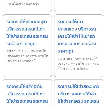
เครนให้เช่า รถเครนรับ
รถเครนให้เช่าดอนพุด
รถเครนให้เช่า
บริการรถเครนให้เช่า
ปลวกแดง บริการรถ
ให้เช่ารถเครน รถเครน
เครนให้เช่า ให้เช่ารถ
รับจ้าง ราคาถูก
เครน รถเครนรับจ้าง
ราคาถูก
รถเครนเช่า.com รถเครนให้
เช่าดอนพุด บริการรถเครนให้
รถเครนเช่า.com รถเครนให้
เช่า รถเครนรับจ้าง ใ
เช่าปลวกแดง บริการรถเครน
ให้เช่า รถเครนรับจ้าง
รถเครนให้เช่า10ตัน
รถเครนให้เช่าสองแคว
บริการรถเครนให้เช่า
บริการรถเครนให้เช่า
ให้เช่ารถเครน รถเครน
ให้เช่ารถเครน รถเครน