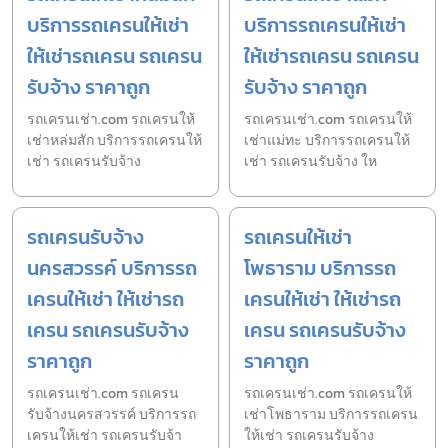
บริการรถเครนให้เช่า
บริการรถเครนให้เช่า
ให้เช่ารถเครน รถเครน
ให้เช่ารถเครน รถเครน
รับจ้าง ราคาถูก
รับจ้าง ราคาถูก
รถเครนเช่า.com รถเครนให้
รถเครนเช่า.com รถเครนให้
เช่าหล่มสัก บริการรถเครนให้
เช่าแม่ทะ บริการรถเครนให้
เช่า รถเครนรับจ้าง
เช่า รถเครนรับจ้าง ให
รถเครนรับจ้าง
รถเครนให้เช่า
นครสวรรค์ บริการรถ
โพธาราม บริการรถ
เครนให้เช่า ให้เช่ารถ
เครนให้เช่า ให้เช่ารถ
เครน รถเครนรับจ้าง
เครน รถเครนรับจ้าง
ราคาถูก
ราคาถูก
รถเครนเช่า.com รถเครน
รถเครนเช่า.com รถเครนให้
รับจ้างนครสวรรค์ บริการรถ
เช่าโพธาราม บริการรถเครน
เครนให้เช่า รถเครนรับจ้า
ให้เช่า รถเครนรับจ้าง