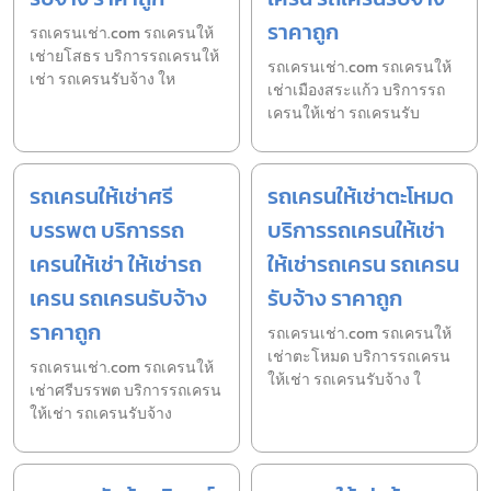
ราคาถูก
รถเครนเช่า.com รถเครนให้
เช่ายโสธร บริการรถเครนให้
รถเครนเช่า.com รถเครนให้
เช่า รถเครนรับจ้าง ให
เช่าเมืองสระแก้ว บริการรถ
เครนให้เช่า รถเครนรับ
รถเครนให้เช่าศรี
รถเครนให้เช่าตะโหมด
บรรพต บริการรถ
บริการรถเครนให้เช่า
เครนให้เช่า ให้เช่ารถ
ให้เช่ารถเครน รถเครน
เครน รถเครนรับจ้าง
รับจ้าง ราคาถูก
ราคาถูก
รถเครนเช่า.com รถเครนให้
เช่าตะโหมด บริการรถเครน
รถเครนเช่า.com รถเครนให้
ให้เช่า รถเครนรับจ้าง ใ
เช่าศรีบรรพต บริการรถเครน
ให้เช่า รถเครนรับจ้าง