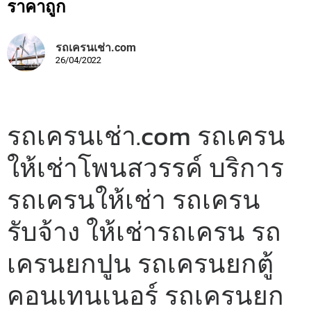
ราคาถูก
รถเครนเช่า.com
26/04/2022
รถเครนเช่า.com รถเครน
ให้เช่าโพนสวรรค์ บริการ
รถเครนให้เช่า รถเครน
รับจ้าง ให้เช่ารถเครน รถ
เครนยกปูน รถเครนยกตู้
คอนเทนเนอร์ รถเครนยก