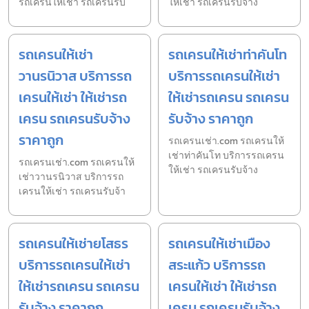
รถเครนให้เช่า รถเครนรับ
ให้เช่า รถเครนรับจ้าง
รถเครนให้เช่า
รถเครนให้เช่าท่าคันโท
วานรนิวาส บริการรถ
บริการรถเครนให้เช่า
เครนให้เช่า ให้เช่ารถ
ให้เช่ารถเครน รถเครน
เครน รถเครนรับจ้าง
รับจ้าง ราคาถูก
ราคาถูก
รถเครนเช่า.com รถเครนให้
เช่าท่าคันโท บริการรถเครน
รถเครนเช่า.com รถเครนให้
ให้เช่า รถเครนรับจ้าง
เช่าวานรนิวาส บริการรถ
เครนให้เช่า รถเครนรับจ้า
รถเครนให้เช่ายโสธร
รถเครนให้เช่าเมือง
บริการรถเครนให้เช่า
สระแก้ว บริการรถ
ให้เช่ารถเครน รถเครน
เครนให้เช่า ให้เช่ารถ
รับจ้าง ราคาถูก
เครน รถเครนรับจ้าง