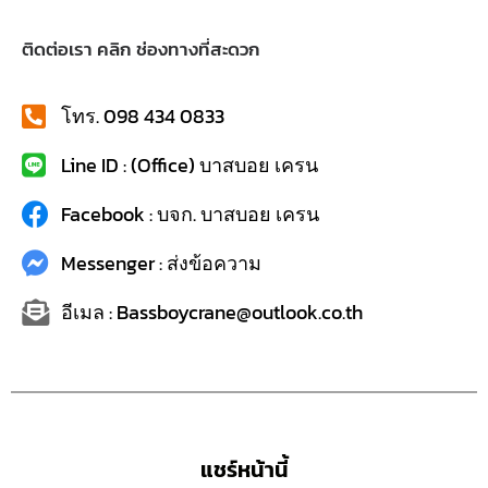
ติดต่อเรา คลิก ช่องทางที่สะดวก
โทร. 098 434 0833
Line ID : (Office) บาสบอย เครน
Facebook : บจก. บาสบอย เครน
Messenger : ส่งข้อความ
อีเมล : Bassboycrane@outlook.co.th
แชร์หน้านี้