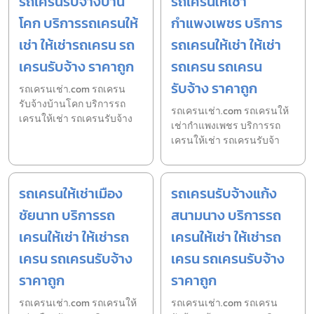
รถเครนรับจ้างบ้าน
รถเครนให้เช่า
โคก บริการรถเครนให้
กำแพงเพชร บริการ
เช่า ให้เช่ารถเครน รถ
รถเครนให้เช่า ให้เช่า
เครนรับจ้าง ราคาถูก
รถเครน รถเครน
รับจ้าง ราคาถูก
รถเครนเช่า.com รถเครน
รับจ้างบ้านโคก บริการรถ
รถเครนเช่า.com รถเครนให้
เครนให้เช่า รถเครนรับจ้าง
เช่ากำแพงเพชร บริการรถ
เครนให้เช่า รถเครนรับจ้า
รถเครนให้เช่าเมือง
รถเครนรับจ้างแก้ง
ชัยนาท บริการรถ
สนามนาง บริการรถ
เครนให้เช่า ให้เช่ารถ
เครนให้เช่า ให้เช่ารถ
เครน รถเครนรับจ้าง
เครน รถเครนรับจ้าง
ราคาถูก
ราคาถูก
รถเครนเช่า.com รถเครนให้
รถเครนเช่า.com รถเครน