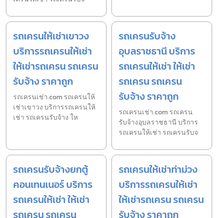
รถเครนให้เช่าเขาวง
รถเครนรับจ้าง
บริการรถเครนให้เช่า
อุบลราชธานี บริการ
ให้เช่ารถเครน รถเครน
รถเครนให้เช่า ให้เช่า
รับจ้าง ราคาถูก
รถเครน รถเครน
รับจ้าง ราคาถูก
รถเครนเช่า.com รถเครนให้
เช่าเขาวง บริการรถเครนให้
รถเครนเช่า.com รถเครน
เช่า รถเครนรับจ้าง ให
รับจ้างอุบลราชธานี บริการ
รถเครนให้เช่า รถเครนรับจ
รถเครนรับจ้างยกตู้
รถเครนให้เช่าท่าม่วง
คอนเทนเนอร์ บริการ
บริการรถเครนให้เช่า
รถเครนให้เช่า ให้เช่า
ให้เช่ารถเครน รถเครน
รถเครน รถเครน
รับจ้าง ราคาถูก