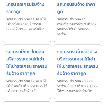
เครน รถเครนรับจ้าง
รถเครนรับจ้าง ราคา
ราคาถูก
ถูก
รถเครนเช่า.com รถเครนให้
รถเครนเช่า.com รถ
เช่ากงไกรลาศ บริการรถ
กระเช้า17เมตรพัทยา บริการ
เครนให้เช่า รถเครนรับจ้าง
รถเครนให้เช่า รถเครน
รับจ้าง
รถเครนให้เช่าโนนสัง
รถเครนรับจ้างลำปาง
บริการรถเครนให้เช่า
บริการรถเครนให้เช่า
ให้เช่ารถเครน รถเครน
ให้เช่ารถเครน รถเครน
รับจ้าง ราคาถูก
รับจ้าง ราคาถูก
รถเครนเช่า.com รถเครนให้
รถเครนเช่า.com รถเครน
เช่าโนนสัง บริการรถเครนให้
รับจ้างลำปาง บริการรถเครน
เช่า รถเครนรับจ้าง ใ
ให้เช่า รถเครนรับจ้าง ให