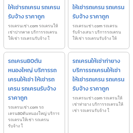
ให้เช่ารถเครน รถเครน
ให้เช่ารถเครน รถเครน
รับจ้าง ราคาถูก
รับจ้าง ราคาถูก
รถเครนเช่า.com รถเครนให้
รถเครนเช่า.com รถเครน
เช่าปากคาด บริการรถเครน
รับจ้างเสนา บริการรถเครน
ให้เช่า รถเครนรับจ้าง ใ
ให้เช่า รถเครนรับจ้าง ให้
รถเครน80ตัน
รถเครนให้เช่าท่ายาง
หนองใหญ่ บริการรถ
บริการรถเครนให้เช่า
เครนให้เช่า ให้เช่ารถ
ให้เช่ารถเครน รถเครน
เครน รถเครนรับจ้าง
รับจ้าง ราคาถูก
ราคาถูก
รถเครนเช่า.com รถเครนให้
เช่าท่ายาง บริการรถเครนให้
รถเครนเช่า.com รถ
เช่า รถเครนรับจ้าง ใ
เครน80ตันหนองใหญ่ บริการ
รถเครนให้เช่า รถเครน
รับจ้าง ใ