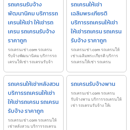
รถเครนรับจ้าง
รถเครนให้เช่า
พัฒนานิคม บริการรถ
เฉลิมพระเกียรติ
เครนให้เช่า ให้เช่ารถ
บริการรถเครนให้เช่า
เครน รถเครนรับจ้าง
ให้เช่ารถเครน รถเครน
ราคาถูก
รับจ้าง ราคาถูก
รถเครนเช่า.com รถเครน
รถเครนเช่า.com รถเครนให้
รับจ้างพัฒนานิคม บริการรถ
เช่าเฉลิมพระเกียรติ บริการ
เครนให้เช่า รถเครนรับจ้า
รถเครนให้เช่า รถเครน
รถเครนให้เช่าหลังสวน
รถเครนรับจ้างพาน
บริการรถเครนให้เช่า
รถเครนเช่า.com รถเครน
รับจ้างพาน บริการรถเครนให้
ให้เช่ารถเครน รถเครน
เช่า รถเครนรับจ้าง ให้เ
รับจ้าง ราคาถูก
รถเครนเช่า.com รถเครนให้
เช่าหลังสวน บริการรถเครน