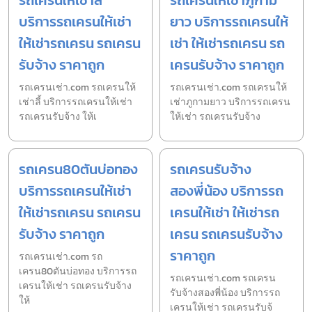
บริการรถเครนให้เช่า
ยาว บริการรถเครนให้
ให้เช่ารถเครน รถเครน
เช่า ให้เช่ารถเครน รถ
รับจ้าง ราคาถูก
เครนรับจ้าง ราคาถูก
รถเครนเช่า.com รถเครนให้
รถเครนเช่า.com รถเครนให้
เช่าลี้ บริการรถเครนให้เช่า
เช่าภูกามยาว บริการรถเครน
รถเครนรับจ้าง ให้เ
ให้เช่า รถเครนรับจ้าง
รถเครน80ตันบ่อทอง
รถเครนรับจ้าง
บริการรถเครนให้เช่า
สองพี่น้อง บริการรถ
ให้เช่ารถเครน รถเครน
เครนให้เช่า ให้เช่ารถ
รับจ้าง ราคาถูก
เครน รถเครนรับจ้าง
ราคาถูก
รถเครนเช่า.com รถ
เครน80ตันบ่อทอง บริการรถ
รถเครนเช่า.com รถเครน
เครนให้เช่า รถเครนรับจ้าง
รับจ้างสองพี่น้อง บริการรถ
ให้
เครนให้เช่า รถเครนรับจ้