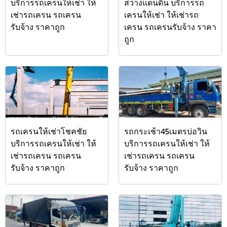
บริการรถเครนให้เช่า ให้
สว่างแดนดิน บริการรถ
เช่ารถเครน รถเครน
เครนให้เช่า ให้เช่ารถ
รับจ้าง ราคาถูก
เครน รถเครนรับจ้าง ราคา
ถูก
รถเครนให้เช่าโชคชัย
รถกระเช้า45เมตรบ่อวิน
บริการรถเครนให้เช่า ให้
บริการรถเครนให้เช่า ให้
เช่ารถเครน รถเครน
เช่ารถเครน รถเครน
รับจ้าง ราคาถูก
รับจ้าง ราคาถูก