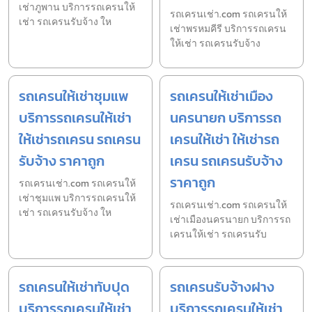
เช่าภูพาน บริการรถเครนให้
รถเครนเช่า.com รถเครนให้
เช่า รถเครนรับจ้าง ให
เช่าพรหมคีรี บริการรถเครน
ให้เช่า รถเครนรับจ้าง
รถเครนให้เช่าชุมแพ
รถเครนให้เช่าเมือง
บริการรถเครนให้เช่า
นครนายก บริการรถ
ให้เช่ารถเครน รถเครน
เครนให้เช่า ให้เช่ารถ
รับจ้าง ราคาถูก
เครน รถเครนรับจ้าง
ราคาถูก
รถเครนเช่า.com รถเครนให้
เช่าชุมแพ บริการรถเครนให้
รถเครนเช่า.com รถเครนให้
เช่า รถเครนรับจ้าง ให
เช่าเมืองนครนายก บริการรถ
เครนให้เช่า รถเครนรับ
รถเครนให้เช่าทับปุด
รถเครนรับจ้างฝาง
บริการรถเครนให้เช่า
บริการรถเครนให้เช่า