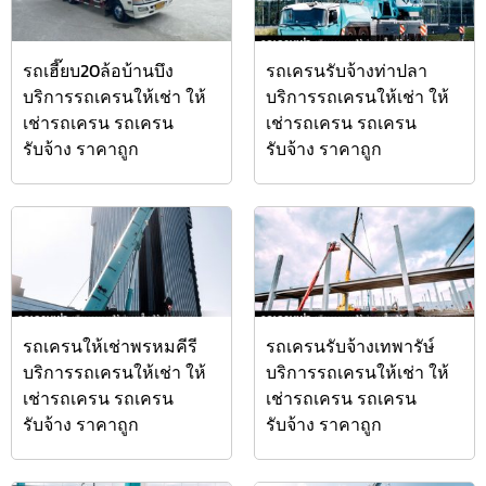
รถเฮี๊ยบ20ล้อบ้านบึง
รถเครนรับจ้างท่าปลา
บริการรถเครนให้เช่า ให้
บริการรถเครนให้เช่า ให้
เช่ารถเครน รถเครน
เช่ารถเครน รถเครน
รับจ้าง ราคาถูก
รับจ้าง ราคาถูก
รถเครนให้เช่าพรหมคีรี
รถเครนรับจ้างเทพารัษ์
บริการรถเครนให้เช่า ให้
บริการรถเครนให้เช่า ให้
เช่ารถเครน รถเครน
เช่ารถเครน รถเครน
รับจ้าง ราคาถูก
รับจ้าง ราคาถูก