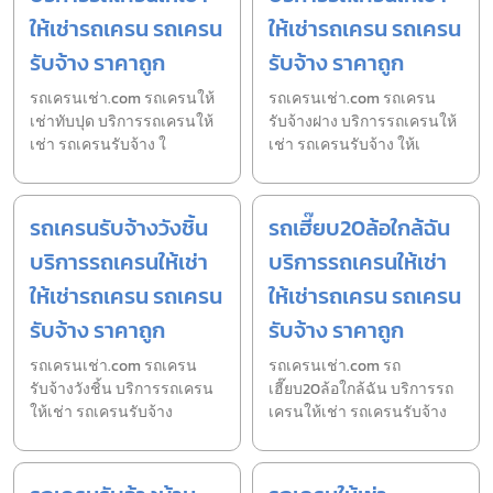
ให้เช่ารถเครน รถเครน
ให้เช่ารถเครน รถเครน
รับจ้าง ราคาถูก
รับจ้าง ราคาถูก
รถเครนเช่า.com รถเครนให้
รถเครนเช่า.com รถเครน
เช่าทับปุด บริการรถเครนให้
รับจ้างฝาง บริการรถเครนให้
เช่า รถเครนรับจ้าง ใ
เช่า รถเครนรับจ้าง ให้เ
รถเครนรับจ้างวังชิ้น
รถเฮี๊ยบ20ล้อใกล้ฉัน
บริการรถเครนให้เช่า
บริการรถเครนให้เช่า
ให้เช่ารถเครน รถเครน
ให้เช่ารถเครน รถเครน
รับจ้าง ราคาถูก
รับจ้าง ราคาถูก
รถเครนเช่า.com รถเครน
รถเครนเช่า.com รถ
รับจ้างวังชิ้น บริการรถเครน
เฮี๊ยบ20ล้อใกล้ฉัน บริการรถ
ให้เช่า รถเครนรับจ้าง
เครนให้เช่า รถเครนรับจ้าง