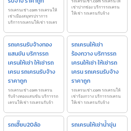
รับจ้าง ราคาถูก
รถเครนเช่า.com รถเครนให้
เช่าปากช่อง บริการรถเครน
รถเครนเช่า.com รถเครนให้
ให้เช่า รถเครนรับจ้าง
เช่าเมืองสมุทรปราการ
บริการรถเครนให้เช่า รถเคร
รถเครนรับจ้างทอง
รถเครนให้เช่า
แสนขัน บริการรถ
ร้องกวาง บริการรถ
เครนให้เช่า ให้เช่ารถ
เครนให้เช่า ให้เช่ารถ
เครน รถเครนรับจ้าง
เครน รถเครนรับจ้าง
ราคาถูก
ราคาถูก
รถเครนเช่า.com รถเครน
รถเครนเช่า.com รถเครนให้
รับจ้างทองแสนขัน บริการรถ
เช่าร้องกวาง บริการรถเครน
เครนให้เช่า รถเครนรับจ้า
ให้เช่า รถเครนรับจ้าง
รถเฮี๊ยบ20ล้อ
รถเครนให้เช่าน้ำขุ่น