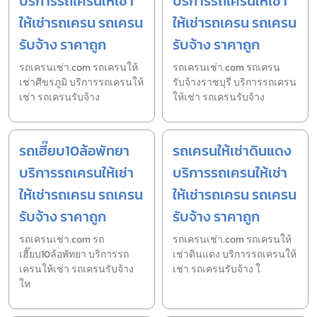
บริการรถเครนให้เช่า
บริการรถเครนให้เช่า
ให้เช่ารถเครน รถเครน
ให้เช่ารถเครน รถเครน
รับจ้าง ราคาถูก
รับจ้าง ราคาถูก
รถเครนเช่า.com รถเครนให้
รถเครนเช่า.com รถเครน
เช่าศีขรภูมิ บริการรถเครนให้
รับจ้างราชบุรี บริการรถเครน
เช่า รถเครนรับจ้าง
ให้เช่า รถเครนรับจ้าง
รถเฮี๊ยบ10ล้อพัทยา
รถเครนให้เช่าดินแดง
บริการรถเครนให้เช่า
บริการรถเครนให้เช่า
ให้เช่ารถเครน รถเครน
ให้เช่ารถเครน รถเครน
รับจ้าง ราคาถูก
รับจ้าง ราคาถูก
รถเครนเช่า.com รถ
รถเครนเช่า.com รถเครนให้
เฮี๊ยบ10ล้อพัทยา บริการรถ
เช่าดินแดง บริการรถเครนให้
เครนให้เช่า รถเครนรับจ้าง
เช่า รถเครนรับจ้าง ใ
ให