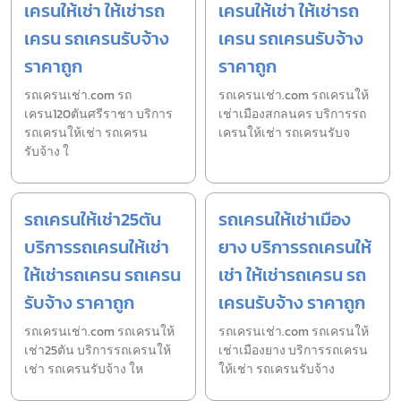
เครนให้เช่า ให้เช่ารถ
เครนให้เช่า ให้เช่ารถ
เครน รถเครนรับจ้าง
เครน รถเครนรับจ้าง
ราคาถูก
ราคาถูก
รถเครนเช่า.com รถ
รถเครนเช่า.com รถเครนให้
เครน120ตันศรีราชา บริการ
เช่าเมืองสกลนคร บริการรถ
รถเครนให้เช่า รถเครน
เครนให้เช่า รถเครนรับจ
รับจ้าง ใ
รถเครนให้เช่า25ตัน
รถเครนให้เช่าเมือง
บริการรถเครนให้เช่า
ยาง บริการรถเครนให้
ให้เช่ารถเครน รถเครน
เช่า ให้เช่ารถเครน รถ
รับจ้าง ราคาถูก
เครนรับจ้าง ราคาถูก
รถเครนเช่า.com รถเครนให้
รถเครนเช่า.com รถเครนให้
เช่า25ตัน บริการรถเครนให้
เช่าเมืองยาง บริการรถเครน
เช่า รถเครนรับจ้าง ให
ให้เช่า รถเครนรับจ้าง