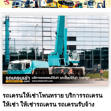
รถเครนให้เช่าโพนทราย บริการรถเครน
ให้เช่า ให้เช่ารถเครน รถเครนรับจ้าง