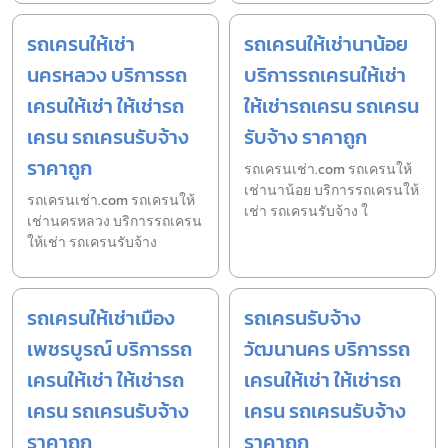
รถเครนให้เช่า
รถเครนให้เช่านาน้อย
นครหลวง บริการรถ
บริการรถเครนให้เช่า
เครนให้เช่า ให้เช่ารถ
ให้เช่ารถเครน รถเครน
เครน รถเครนรับจ้าง
รับจ้าง ราคาถูก
ราคาถูก
รถเครนเช่า.com รถเครนให้
เช่านาน้อย บริการรถเครนให้
รถเครนเช่า.com รถเครนให้
เช่า รถเครนรับจ้าง ใ
เช่านครหลวง บริการรถเครน
ให้เช่า รถเครนรับจ้าง
รถเครนให้เช่าเมือง
รถเครนรับจ้าง
เพชรบูรณ์ บริการรถ
วัฒนานคร บริการรถ
เครนให้เช่า ให้เช่ารถ
เครนให้เช่า ให้เช่ารถ
เครน รถเครนรับจ้าง
เครน รถเครนรับจ้าง
ราคาถูก
ราคาถูก