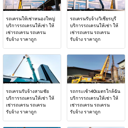
รถเครนให้เช่าหนองใหญ่
รถเครนรับจ้างวิเชียรบุรี
บริการรถเครนให้เช่า ให้
บริการรถเครนให้เช่า ให้
เช่ารถเครน รถเครน
เช่ารถเครน รถเครน
รับจ้าง ราคาถูก
รับจ้าง ราคาถูก
รถเครนรับจ้างสามชัย
รถกระเช้า40เมตรใกล้ฉัน
บริการรถเครนให้เช่า ให้
บริการรถเครนให้เช่า ให้
เช่ารถเครน รถเครน
เช่ารถเครน รถเครน
รับจ้าง ราคาถูก
รับจ้าง ราคาถูก