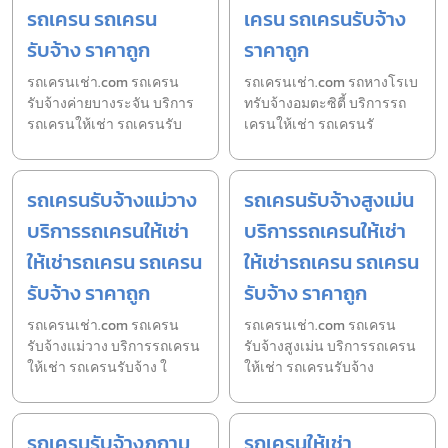
รถเครน รถเครน
เครน รถเครนรับจ้าง
รับจ้าง ราคาถูก
ราคาถูก
รถเครนเช่า.com รถเครน
รถเครนเช่า.com รถหางโรเบ
รับจ้างค่ายบางระจัน บริการ
ทรับจ้างอมตะซิตี้ บริการรถ
รถเครนให้เช่า รถเครนรับ
เครนให้เช่า รถเครนรั
รถเครนรับจ้างแม่วาง
รถเครนรับจ้างสูงเม่น
บริการรถเครนให้เช่า
บริการรถเครนให้เช่า
ให้เช่ารถเครน รถเครน
ให้เช่ารถเครน รถเครน
รับจ้าง ราคาถูก
รับจ้าง ราคาถูก
รถเครนเช่า.com รถเครน
รถเครนเช่า.com รถเครน
รับจ้างแม่วาง บริการรถเครน
รับจ้างสูงเม่น บริการรถเครน
ให้เช่า รถเครนรับจ้าง ใ
ให้เช่า รถเครนรับจ้าง
รถเครนรับจ้างภูกาม
รถเครนให้เช่า