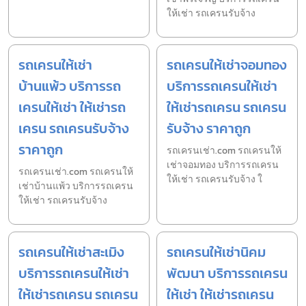
ให้เช่า รถเครนรับจ้าง
รถเครนให้เช่า
รถเครนให้เช่าจอมทอง
บ้านแพ้ว บริการรถ
บริการรถเครนให้เช่า
เครนให้เช่า ให้เช่ารถ
ให้เช่ารถเครน รถเครน
เครน รถเครนรับจ้าง
รับจ้าง ราคาถูก
ราคาถูก
รถเครนเช่า.com รถเครนให้
เช่าจอมทอง บริการรถเครน
รถเครนเช่า.com รถเครนให้
ให้เช่า รถเครนรับจ้าง ใ
เช่าบ้านแพ้ว บริการรถเครน
ให้เช่า รถเครนรับจ้าง
รถเครนให้เช่าสะเมิง
รถเครนให้เช่านิคม
บริการรถเครนให้เช่า
พัฒนา บริการรถเครน
ให้เช่ารถเครน รถเครน
ให้เช่า ให้เช่ารถเครน