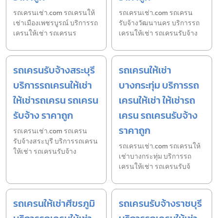
รถเครนเช่า.com รถเครนให้
รถเครนเช่า.com รถเครน
เช่าเมืองเพชรบูรณ์ บริการรถ
รับจ้างวัฒนานคร บริการรถ
เครนให้เช่า รถเครนร
เครนให้เช่า รถเครนรับจ้าง
รถเครนรับจ้างสระบุรี
รถเครนให้เช่า
บริการรถเครนให้เช่า
บางกระทุ่ม บริการรถ
ให้เช่ารถเครน รถเครน
เครนให้เช่า ให้เช่ารถ
รับจ้าง ราคาถูก
เครน รถเครนรับจ้าง
ราคาถูก
รถเครนเช่า.com รถเครน
รับจ้างสระบุรี บริการรถเครน
รถเครนเช่า.com รถเครนให้
ให้เช่า รถเครนรับจ้าง
เช่าบางกระทุ่ม บริการรถ
เครนให้เช่า รถเครนรับจ้
รถเครนให้เช่าศีขรภูมิ
รถเครนรับจ้างราชบุรี