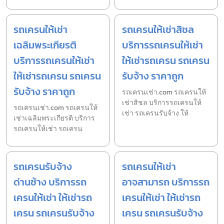
รถเครนให้เช่า
รถเครนให้เช่าสิชล
เฉลิมพระเกียรติ
บริการรถเครนให้เช่า
บริการรถเครนให้เช่า
ให้เช่ารถเครน รถเครน
ให้เช่ารถเครน รถเครน
รับจ้าง ราคาถูก
รับจ้าง ราคาถูก
รถเครนเช่า.com รถเครนให้
เช่าสิชล บริการรถเครนให้
รถเครนเช่า.com รถเครนให้
เช่า รถเครนรับจ้าง ให้
เช่าเฉลิมพระเกียรติ บริการ
รถเครนให้เช่า รถเครน
รถเครนรับจ้าง
รถเครนให้เช่า
ด่านช้าง บริการรถ
อาจสามารถ บริการรถ
เครนให้เช่า ให้เช่ารถ
เครนให้เช่า ให้เช่ารถ
เครน รถเครนรับจ้าง
เครน รถเครนรับจ้าง