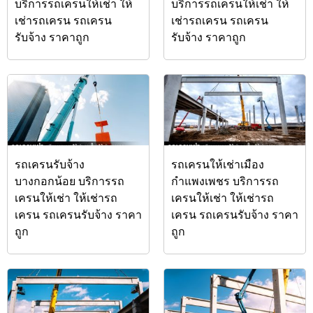
บริการรถเครนให้เช่า ให้
บริการรถเครนให้เช่า ให้
เช่ารถเครน รถเครน
เช่ารถเครน รถเครน
รับจ้าง ราคาถูก
รับจ้าง ราคาถูก
รถเครนรับจ้าง
รถเครนให้เช่าเมือง
บางกอกน้อย บริการรถ
กำแพงเพชร บริการรถ
เครนให้เช่า ให้เช่ารถ
เครนให้เช่า ให้เช่ารถ
เครน รถเครนรับจ้าง ราคา
เครน รถเครนรับจ้าง ราคา
ถูก
ถูก