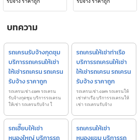
รับจ้าง ราคาถูก
รับจ้าง ราคาถูก
บทความ
รถเครนรับจ้างกุดชุม
รถเครนให้เช่าท่าเรือ
บริการรถเครนให้เช่า
บริการรถเครนให้เช่า
ให้เช่ารถเครน รถเครน
ให้เช่ารถเครน รถเครน
รับจ้าง ราคาถูก
รับจ้าง ราคาถูก
รถเครนเช่า.com รถเครน
รถเครนเช่า.com รถเครนให้
รับจ้างกุดชุม บริการรถเครน
เช่าท่าเรือ บริการรถเครนให้
ให้เช่า รถเครนรับจ้าง ใ
เช่า รถเครนรับจ้าง
รถเฮี๊ยบให้เช่า
รถเครนให้เช่า
หนองใหญ่ บริการรถ
หนองแขม บริการรถ