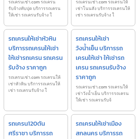
รถเครนเช่า.com รถเครน
รถเครนเช่า.com รถเครนให้
รับจ้างทับปุด บริการรถเครน
เช่าโนนสัง บริการรถเครนให้
ให้เช่า รถเครนรับจ้าง ใ
เช่า รถเครนรับจ้าง ใ
รถเครนให้เช่าหัวหิน
รถเครนให้เช่า
บริการรถเครนให้เช่า
วังน้ำเย็น บริการรถ
ให้เช่ารถเครน รถเครน
เครนให้เช่า ให้เช่ารถ
รับจ้าง ราคาถูก
เครน รถเครนรับจ้าง
ราคาถูก
รถเครนเช่า.com รถเครนให้
เช่าหัวหิน บริการรถเครนให้
รถเครนเช่า.com รถเครนให้
เช่า รถเครนรับจ้าง ใ
เช่าวังน้ำเย็น บริการรถเครน
ให้เช่า รถเครนรับจ้
รถเครน120ตัน
รถเครนให้เช่าเมือง
ศรีราชา บริการรถ
สกลนคร บริการรถ