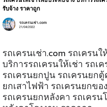
รถเครนให้เช่าโพธิ์ประทับช้าง บริการรถเค
รับจ้าง ราคาถูก
รถเครนเช่า.com
21/04/2022
รถเครนเช่า.com รถเครนให้เ
บริการรถเครนให้เช่า รถเคร
รถเครนยกปูน รถเครนยกตู
ยกเสาไฟฟ้า รถเครนยกของ
รถเครนยกหลังคา รถเครน