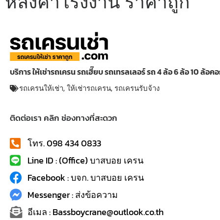
หลังคาโรงงาน ราคาถูก
บริการ ให้เช่ารถเครน รถเฮี๊ยบ รถเทรลเลอร์ รถ 4 ล้อ 6 ล้อ 10 ล้อคอ
รถเครนให้เช่า
,
ให้เช่ารถเครน
,
รถเครนรับจ้าง
ติดต่อเรา คลิก ช่องทางที่สะดวก
โทร. 098 434 0833
Line ID : (Office) บาสบอย เครน
Facebook : บจก. บาสบอย เครน
Messenger : ส่งข้อความ
อีเมล : Bassboycrane@outlook.co.th