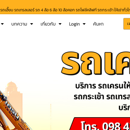
 รถเฮี๊ยบ รถเทรลเลอร์ รถ 4 ล้อ 6 ล้อ 10 ล้อคอก รถโฟล์คลิฟท์ รถกระเช้า ให้เช่าทั่ว
บทความ
เกี่ยวกับ
Login
ค้นหา
เ