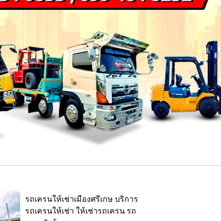
รถเครนให้เช่าเมืองศรีเกษ บริการ
รถเครนให้เช่า ให้เช่ารถเครน รถ