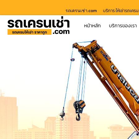
รถเครนเช่า.com
บริการ ให้เช่ารถเครน
หน้าหลัก
บริการของเรา