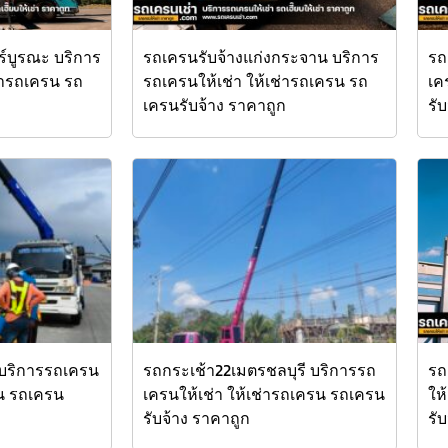
์บูรณะ บริการ
รถเครนรับจ้างแก่งกระจาน บริการ
รถ
ช่ารถเครน รถ
รถเครนให้เช่า ให้เช่ารถเครน รถ
เค
ก
เครนรับจ้าง ราคาถูก
รั
 บริการรถเครน
รถกระเช้า22เมตรชลบุรี บริการรถ
รถ
รน รถเครน
เครนให้เช่า ให้เช่ารถเครน รถเครน
ให
รับจ้าง ราคาถูก
รั