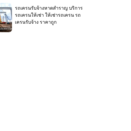
รถเครนรับจ้างหาดสำราญ บริการ
รถเครนให้เช่า ให้เช่ารถเครน รถ
เครนรับจ้าง ราคาถูก