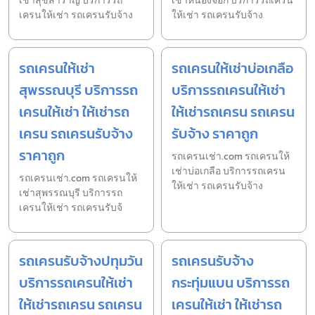
เช่าสุขสำราญ บริการรถ
เช่าหนองจอก บริการรถเครน
เครนให้เช่า รถเครนรับจ้าง
ให้เช่า รถเครนรับจ้าง
รถเครนให้เช่า
รถเครนให้เช่าบ่อเกลือ
สุพรรณบุรี บริการรถ
บริการรถเครนให้เช่า
เครนให้เช่า ให้เช่ารถ
ให้เช่ารถเครน รถเครน
เครน รถเครนรับจ้าง
รับจ้าง ราคาถูก
ราคาถูก
รถเครนเช่า.com รถเครนให้
เช่าบ่อเกลือ บริการรถเครน
รถเครนเช่า.com รถเครนให้
ให้เช่า รถเครนรับจ้าง
เช่าสุพรรณบุรี บริการรถ
เครนให้เช่า รถเครนรับจ้
รถเครนรับจ้างปทุมวัน
รถเครนรับจ้าง
บริการรถเครนให้เช่า
กระทุ่มแบน บริการรถ
ให้เช่ารถเครน รถเครน
เครนให้เช่า ให้เช่ารถ