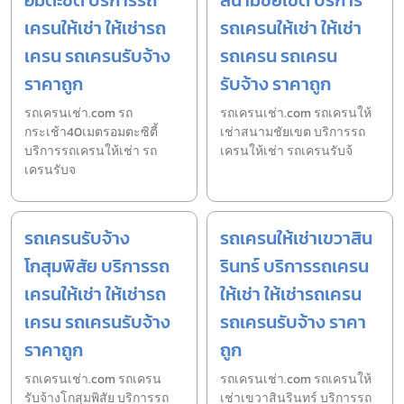
เครนให้เช่า ให้เช่ารถ
รถเครนให้เช่า ให้เช่า
เครน รถเครนรับจ้าง
รถเครน รถเครน
ราคาถูก
รับจ้าง ราคาถูก
รถเครนเช่า.com รถ
รถเครนเช่า.com รถเครนให้
กระเช้า40เมตรอมตะซิตี้
เช่าสนามชัยเขต บริการรถ
บริการรถเครนให้เช่า รถ
เครนให้เช่า รถเครนรับจ้
เครนรับจ
รถเครนรับจ้าง
รถเครนให้เช่าเขวาสิน
โกสุมพิสัย บริการรถ
รินทร์ บริการรถเครน
เครนให้เช่า ให้เช่ารถ
ให้เช่า ให้เช่ารถเครน
เครน รถเครนรับจ้าง
รถเครนรับจ้าง ราคา
ราคาถูก
ถูก
รถเครนเช่า.com รถเครน
รถเครนเช่า.com รถเครนให้
รับจ้างโกสุมพิสัย บริการรถ
เช่าเขวาสินรินทร์ บริการรถ