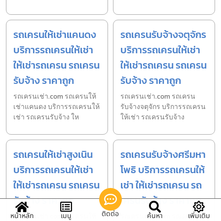
รถเครนให้เช่าแคนดง
รถเครนรับจ้างจตุจักร
บริการรถเครนให้เช่า
บริการรถเครนให้เช่า
ให้เช่ารถเครน รถเครน
ให้เช่ารถเครน รถเครน
รับจ้าง ราคาถูก
รับจ้าง ราคาถูก
รถเครนเช่า.com รถเครนให้
รถเครนเช่า.com รถเครน
เช่าแคนดง บริการรถเครนให้
รับจ้างจตุจักร บริการรถเครน
เช่า รถเครนรับจ้าง ให
ให้เช่า รถเครนรับจ้าง
รถเครนให้เช่าสูงเนิน
รถเครนรับจ้างศรีมหา
บริการรถเครนให้เช่า
โพธิ บริการรถเครนให้
ให้เช่ารถเครน รถเครน
เช่า ให้เช่ารถเครน รถ
รับจ้าง ราคาถูก
เครนรับจ้าง ราคาถูก
ติดต่อ
หน้าหลัก
เมนู
ค้นหา
เพิ่มเติม
รถเครนเช่า.com รถเครนให้
รถเครนเช่า.com รถเครน