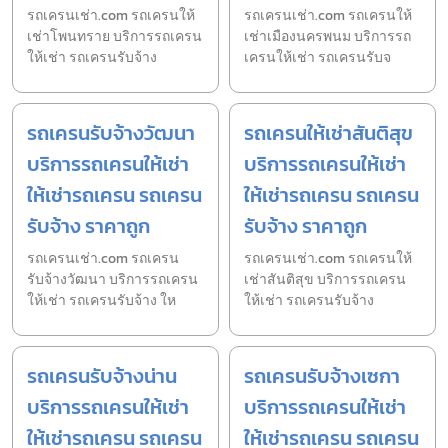
รถเครนเช่า.com รถเครนให้
รถเครนเช่า.com รถเครนให้
เช่าโพนทราย บริการรถเครน
เช่าเมืองนครพนม บริการรถ
ให้เช่า รถเครนรับจ้าง
เครนให้เช่า รถเครนรับจ
รถเครนรับจ้างวัฒนา
รถเครนให้เช่าสันติสุข
บริการรถเครนให้เช่า
บริการรถเครนให้เช่า
ให้เช่ารถเครน รถเครน
ให้เช่ารถเครน รถเครน
รับจ้าง ราคาถูก
รับจ้าง ราคาถูก
รถเครนเช่า.com รถเครน
รถเครนเช่า.com รถเครนให้
รับจ้างวัฒนา บริการรถเครน
เช่าสันติสุข บริการรถเครน
ให้เช่า รถเครนรับจ้าง ให
ให้เช่า รถเครนรับจ้าง
รถเครนรับจ้างน่าน
รถเครนรับจ้างเซกา
บริการรถเครนให้เช่า
บริการรถเครนให้เช่า
ให้เช่ารถเครน รถเครน
ให้เช่ารถเครน รถเครน