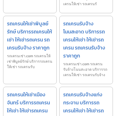
เครนให้เช่า รถเครนรั
รถเครนให้เช่าพิบูลย์
รถเครนรับจ้าง
รักษ์ บริการรถเครนให้
โนนสะอาด บริการรถ
เช่า ให้เช่ารถเครน รถ
เครนให้เช่า ให้เช่ารถ
เครนรับจ้าง ราคาถูก
เครน รถเครนรับจ้าง
ราคาถูก
รถเครนเช่า.com รถเครนให้
เช่าพิบูลย์รักษ์ บริการรถเครน
รถเครนเช่า.com รถเครน
ให้เช่า รถเครนรับ
รับจ้างโนนสะอาด บริการรถ
เครนให้เช่า รถเครนรับจ้าง
รถเครนให้เช่าเมือง
รถเครนรับจ้างแก่ง
จันทร์ บริการรถเครน
กระจาน บริการรถ
ให้เช่า ให้เช่ารถเครน
เครนให้เช่า ให้เช่ารถ