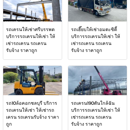
รถเครนให้เช่าศรีบรรพต
รถเฮี๊ยบให้เช่าอมตะซิตี้
บริการรถเครนให้เช่า ให้
บริการรถเครนให้เช่า ให้
เช่ารถเครน รถเครน
เช่ารถเครน รถเครน
รับจ้าง ราคาถูก
รับจ้าง ราคาถูก
รถ10ล้อคอกชลบุรี บริการ
รถเครน190ตันใกล้ฉัน
รถเครนให้เช่า ให้เช่ารถ
บริการรถเครนให้เช่า ให้
เครน รถเครนรับจ้าง ราคา
เช่ารถเครน รถเครน
ถูก
รับจ้าง ราคาถูก