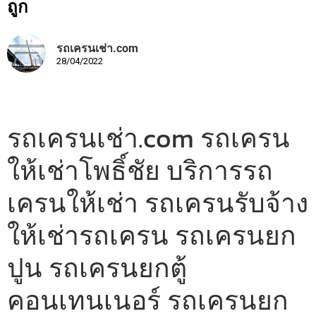
ถูก
รถเครนเช่า.com
28/04/2022
รถเครนเช่า.com รถเครน
ให้เช่าโพธิ์ชัย บริการรถ
เครนให้เช่า รถเครนรับจ้าง
ให้เช่ารถเครน รถเครนยก
ปูน รถเครนยกตู้
คอนเทนเนอร์ รถเครนยก