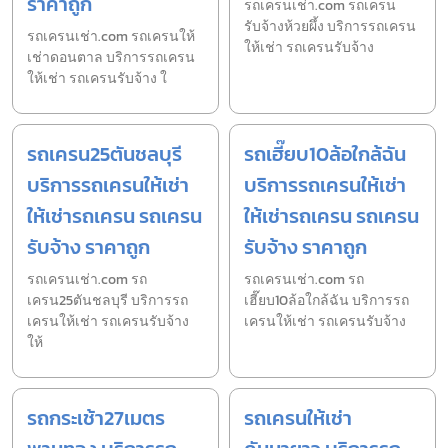
ราคาถูก
รถเครนเช่า.com รถเครน
รับจ้างห้วยผึ้ง บริการรถเครน
รถเครนเช่า.com รถเครนให้
ให้เช่า รถเครนรับจ้าง
เช่าดอนตาล บริการรถเครน
ให้เช่า รถเครนรับจ้าง ใ
รถเครน25ตันชลบุรี
รถเฮี๊ยบ10ล้อใกล้ฉัน
บริการรถเครนให้เช่า
บริการรถเครนให้เช่า
ให้เช่ารถเครน รถเครน
ให้เช่ารถเครน รถเครน
รับจ้าง ราคาถูก
รับจ้าง ราคาถูก
รถเครนเช่า.com รถ
รถเครนเช่า.com รถ
เครน25ตันชลบุรี บริการรถ
เฮี๊ยบ10ล้อใกล้ฉัน บริการรถ
เครนให้เช่า รถเครนรับจ้าง
เครนให้เช่า รถเครนรับจ้าง
ให้
รถกระเช้า27เมตร
รถเครนให้เช่า