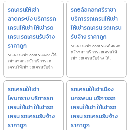
รถเครนให้เช่า
รถ6ล้อคอกศรีราชา
ลาดกระบัง บริการรถ
บริการรถเครนให้เช่า
เครนให้เช่า ให้เช่ารถ
ให้เช่ารถเครน รถเครน
เครน รถเครนรับจ้าง
รับจ้าง ราคาถูก
ราคาถูก
รถเครนเช่า.com รถ6ล้อคอก
ศรีราชา บริการรถเครนให้
รถเครนเช่า.com รถเครนให้
เช่า รถเครนรับจ้าง ให้เ
เช่าลาดกระบัง บริการรถ
เครนให้เช่า รถเครนรับจ้า
รถเครนให้เช่า
รถเครนให้เช่าเมือง
โพนทราย บริการรถ
นครพนม บริการรถ
เครนให้เช่า ให้เช่ารถ
เครนให้เช่า ให้เช่ารถ
เครน รถเครนรับจ้าง
เครน รถเครนรับจ้าง
ราคาถูก
ราคาถูก