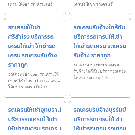
เครนให้เช่า รถเครนรับจ้
เครนให้เช่า รถเครนรั
รถเครนให้เช่า
รถเครนรับจ้างใกล้ฉัน
ศรีสำโรง บริการรถ
บริการรถเครนให้เช่า
เครนให้เช่า ให้เช่ารถ
ให้เช่ารถเครน รถเครน
เครน รถเครนรับจ้าง
รับจ้าง ราคาถูก
ราคาถูก
รถเครนเช่า.com รถเครน
รับจ้างใกล้ฉัน บริการรถเครน
รถเครนเช่า.com รถเครนให้
ให้เช่า รถเครนรับจ้าง
เช่าศรีสำโรง บริการรถเครน
ให้เช่า รถเครนรับจ้าง
รถเครนให้เช่าอุทัยธานี
รถเครนรับจ้างบุรีรัมย์
บริการรถเครนให้เช่า
บริการรถเครนให้เช่า
ให้เช่ารถเครน รถเครน
ให้เช่ารถเครน รถเครน