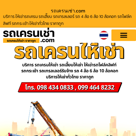
รถเครนเช่า.com
บริการ ให้เช่ารถเครน รถเฮี๊ยบ รถเทรลเลอร์ รถ 4 ล้อ 6 ล้อ 10 ล้อคอก รถโฟล์ค
ลิฟท์ รถกระเช้า ให้เช่าทั่วไทย ราคาถูก