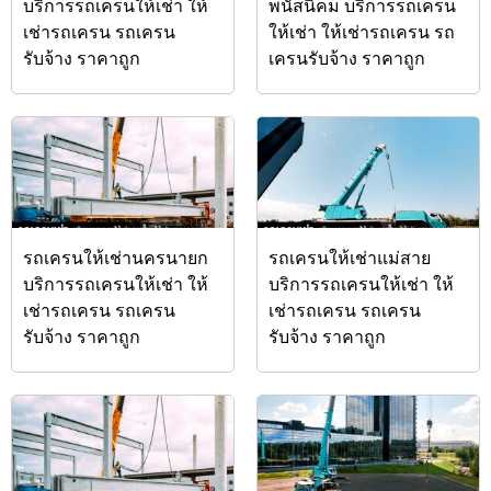
บริการรถเครนให้เช่า ให้
พนัสนิคม บริการรถเครน
เช่ารถเครน รถเครน
ให้เช่า ให้เช่ารถเครน รถ
รับจ้าง ราคาถูก
เครนรับจ้าง ราคาถูก
รถเครนให้เช่านครนายก
รถเครนให้เช่าแม่สาย
บริการรถเครนให้เช่า ให้
บริการรถเครนให้เช่า ให้
เช่ารถเครน รถเครน
เช่ารถเครน รถเครน
รับจ้าง ราคาถูก
รับจ้าง ราคาถูก