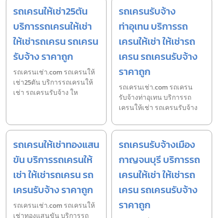
รถเครนให้เช่า25ตัน
รถเครนรับจ้าง
บริการรถเครนให้เช่า
ท่าอุเทน บริการรถ
ให้เช่ารถเครน รถเครน
เครนให้เช่า ให้เช่ารถ
รับจ้าง ราคาถูก
เครน รถเครนรับจ้าง
ราคาถูก
รถเครนเช่า.com รถเครนให้
เช่า25ตัน บริการรถเครนให้
รถเครนเช่า.com รถเครน
เช่า รถเครนรับจ้าง ให
รับจ้างท่าอุเทน บริการรถ
เครนให้เช่า รถเครนรับจ้าง
รถเครนให้เช่าทองแสน
รถเครนรับจ้างเมือง
ขัน บริการรถเครนให้
กาญจนบุรี บริการรถ
เช่า ให้เช่ารถเครน รถ
เครนให้เช่า ให้เช่ารถ
เครนรับจ้าง ราคาถูก
เครน รถเครนรับจ้าง
ราคาถูก
รถเครนเช่า.com รถเครนให้
เช่าทองแสนขัน บริการรถ