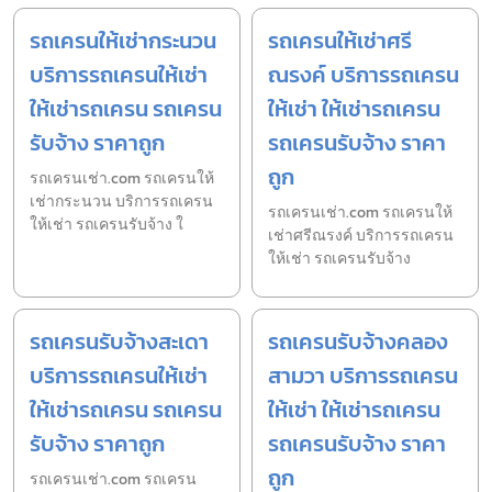
รถเครนให้เช่ากระนวน
รถเครนให้เช่าศรี
บริการรถเครนให้เช่า
ณรงค์ บริการรถเครน
ให้เช่ารถเครน รถเครน
ให้เช่า ให้เช่ารถเครน
รับจ้าง ราคาถูก
รถเครนรับจ้าง ราคา
ถูก
รถเครนเช่า.com รถเครนให้
เช่ากระนวน บริการรถเครน
รถเครนเช่า.com รถเครนให้
ให้เช่า รถเครนรับจ้าง ใ
เช่าศรีณรงค์ บริการรถเครน
ให้เช่า รถเครนรับจ้าง
รถเครนรับจ้างสะเดา
รถเครนรับจ้างคลอง
บริการรถเครนให้เช่า
สามวา บริการรถเครน
ให้เช่ารถเครน รถเครน
ให้เช่า ให้เช่ารถเครน
รับจ้าง ราคาถูก
รถเครนรับจ้าง ราคา
ถูก
รถเครนเช่า.com รถเครน