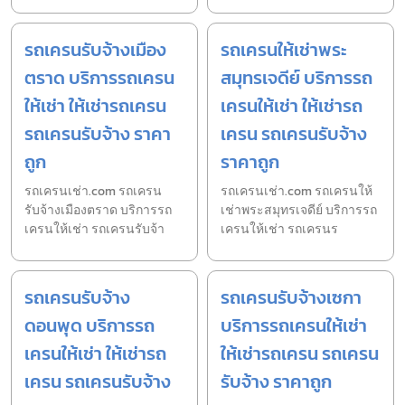
รถเครนรับจ้างเมือง
รถเครนให้เช่าพระ
ตราด บริการรถเครน
สมุทรเจดีย์ บริการรถ
ให้เช่า ให้เช่ารถเครน
เครนให้เช่า ให้เช่ารถ
รถเครนรับจ้าง ราคา
เครน รถเครนรับจ้าง
ถูก
ราคาถูก
รถเครนเช่า.com รถเครน
รถเครนเช่า.com รถเครนให้
รับจ้างเมืองตราด บริการรถ
เช่าพระสมุทรเจดีย์ บริการรถ
เครนให้เช่า รถเครนรับจ้า
เครนให้เช่า รถเครนร
รถเครนรับจ้าง
รถเครนรับจ้างเซกา
ดอนพุด บริการรถ
บริการรถเครนให้เช่า
เครนให้เช่า ให้เช่ารถ
ให้เช่ารถเครน รถเครน
เครน รถเครนรับจ้าง
รับจ้าง ราคาถูก