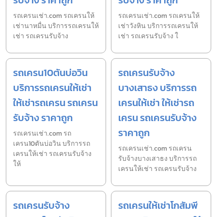
รถเครนเช่า.com รถเครนให้
รถเครนเช่า.com รถเครนให้
เช่านาหมื่น บริการรถเครนให้
เช่าวังหิน บริการรถเครนให้
เช่า รถเครนรับจ้าง
เช่า รถเครนรับจ้าง ใ
รถเครน10ตันบ่อวิน
รถเครนรับจ้าง
บริการรถเครนให้เช่า
บางเสาธง บริการรถ
ให้เช่ารถเครน รถเครน
เครนให้เช่า ให้เช่ารถ
รับจ้าง ราคาถูก
เครน รถเครนรับจ้าง
ราคาถูก
รถเครนเช่า.com รถ
เครน10ตันบ่อวิน บริการรถ
รถเครนเช่า.com รถเครน
เครนให้เช่า รถเครนรับจ้าง
รับจ้างบางเสาธง บริการรถ
ให้
เครนให้เช่า รถเครนรับจ้าง
รถเครนรับจ้าง
รถเครนให้เช่าโกสัมพี