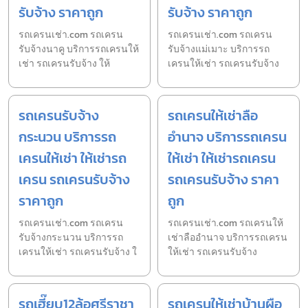
รับจ้าง ราคาถูก
รับจ้าง ราคาถูก
รถเครนเช่า.com รถเครน
รถเครนเช่า.com รถเครน
รับจ้างนาคู บริการรถเครนให้
รับจ้างแม่เมาะ บริการรถ
เช่า รถเครนรับจ้าง ให้
เครนให้เช่า รถเครนรับจ้าง
รถเครนรับจ้าง
รถเครนให้เช่าลือ
กระนวน บริการรถ
อำนาจ บริการรถเครน
เครนให้เช่า ให้เช่ารถ
ให้เช่า ให้เช่ารถเครน
เครน รถเครนรับจ้าง
รถเครนรับจ้าง ราคา
ราคาถูก
ถูก
รถเครนเช่า.com รถเครน
รถเครนเช่า.com รถเครนให้
รับจ้างกระนวน บริการรถ
เช่าลืออำนาจ บริการรถเครน
เครนให้เช่า รถเครนรับจ้าง ใ
ให้เช่า รถเครนรับจ้าง
รถเฮี๊ยบ12ล้อศรีราชา
รถเครนให้เช่าบ้านผือ