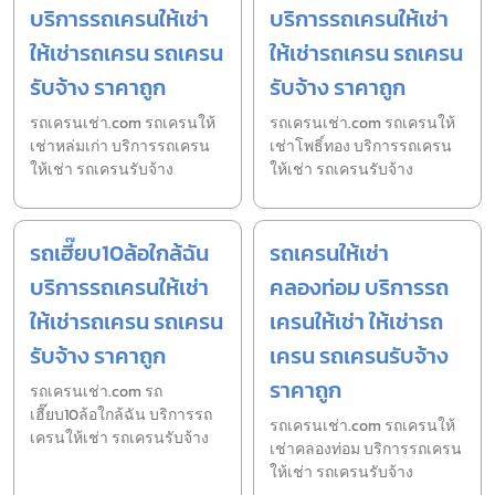
บริการรถเครนให้เช่า
บริการรถเครนให้เช่า
ให้เช่ารถเครน รถเครน
ให้เช่ารถเครน รถเครน
รับจ้าง ราคาถูก
รับจ้าง ราคาถูก
รถเครนเช่า.com รถเครนให้
รถเครนเช่า.com รถเครนให้
เช่าหล่มเก่า บริการรถเครน
เช่าโพธิ์ทอง บริการรถเครน
ให้เช่า รถเครนรับจ้าง
ให้เช่า รถเครนรับจ้าง
รถเฮี๊ยบ10ล้อใกล้ฉัน
รถเครนให้เช่า
บริการรถเครนให้เช่า
คลองท่อม บริการรถ
ให้เช่ารถเครน รถเครน
เครนให้เช่า ให้เช่ารถ
รับจ้าง ราคาถูก
เครน รถเครนรับจ้าง
ราคาถูก
รถเครนเช่า.com รถ
เฮี๊ยบ10ล้อใกล้ฉัน บริการรถ
รถเครนเช่า.com รถเครนให้
เครนให้เช่า รถเครนรับจ้าง
เช่าคลองท่อม บริการรถเครน
ให้เช่า รถเครนรับจ้าง