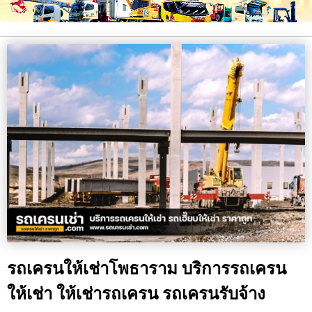
รถเครนให้เช่าโพธาราม บริการรถเครน
ให้เช่า ให้เช่ารถเครน รถเครนรับจ้าง