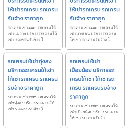
บริการรถเครนให้เช่า
บริการรถเครนให้เช่า
ให้เช่ารถเครน รถเครน
ให้เช่ารถเครน รถเครน
รับจ้าง ราคาถูก
รับจ้าง ราคาถูก
รถเครนเช่า.com รถเครนให้
รถเครนเช่า.com รถเครนให้
เช่าแม่วาง บริการรถเครนให้
เช่าบางเลน บริการรถเครน
เช่า รถเครนรับจ้าง ใ
ให้เช่า รถเครนรับจ้าง ใ
รถเครนให้เช่าทุ่งสง
รถเครนให้เช่า
บริการรถเครนให้เช่า
เปือยน้อย บริการรถ
ให้เช่ารถเครน รถเครน
เครนให้เช่า ให้เช่ารถ
รับจ้าง ราคาถูก
เครน รถเครนรับจ้าง
ราคาถูก
รถเครนเช่า.com รถเครนให้
เช่าทุ่งสง บริการรถเครนให้
รถเครนเช่า.com รถเครนให้
เช่า รถเครนรับจ้าง ใ
เช่าเปือยน้อย บริการรถเครน
ให้เช่า รถเครนรับจ้า