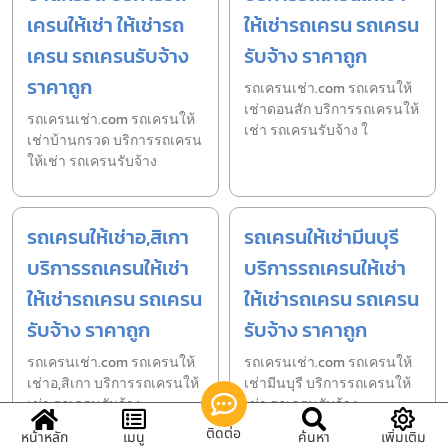
เครนให้เช่า ให้เช่ารถ
ให้เช่ารถเครน รถเครน
เครน รถเครนรับจ้าง
รับจ้าง ราคาถูก
ราคาถูก
รถเครนเช่า.com รถเครนให้
เช่าดอนสัก บริการรถเครนให้
รถเครนเช่า.com รถเครนให้
เช่า รถเครนรับจ้าง ใ
เช่าบ้านกรวด บริการรถเครน
ให้เช่า รถเครนรับจ้าง
รถเครนให้เช่าอ,สิเกา
รถเครนให้เช่ามีนบุรี
บริการรถเครนให้เช่า
บริการรถเครนให้เช่า
ให้เช่ารถเครน รถเครน
ให้เช่ารถเครน รถเครน
รับจ้าง ราคาถูก
รับจ้าง ราคาถูก
รถเครนเช่า.com รถเครนให้
รถเครนเช่า.com รถเครนให้
เช่าอ,สิเกา บริการรถเครนให้
เช่ามีนบุรี บริการรถเครนให้
เช่า รถเครนรับจ้าง
เช่า รถเครนรับจ้าง
ติดต่อ
หน้าหลัก
เมนู
ค้นหา
เพิ่มเติม