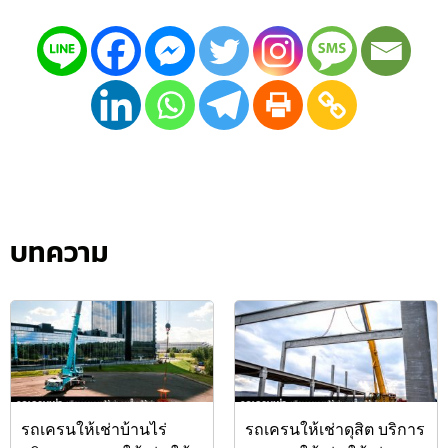
บทความ
รถเครนให้เช่าบ้านไร่
รถเครนให้เช่าดุสิต บริการ