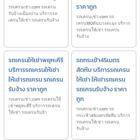
ราคาถูก
รถเครนเช่า.com รถเครน
รับจ้างเมืองปาน บริการรถ
รถเครนเช่า.com รถ
เครนให้เช่า รถเครนรับจ้าง
เครน180ตันบางละมุง บริการ
รถเครนให้เช่า รถเครน
รับจ้าง
รถเครนให้เช่าพยุหะคีรี
รถกระเช้า45เมตร
บริการรถเครนให้เช่า
สัตหีบ บริการรถเครน
ให้เช่ารถเครน รถเครน
ให้เช่า ให้เช่ารถเครน
รับจ้าง ราคาถูก
รถเครนรับจ้าง ราคา
ถูก
รถเครนเช่า.com รถเครนให้
เช่าพยุหะคีรี บริการรถเครน
รถเครนเช่า.com รถ
ให้เช่า รถเครนรับจ้า
กระเช้า45เมตรสัตหีบ บริการ
รถเครนให้เช่า รถเครน
รับจ้าง