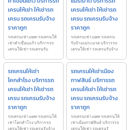
คำเขื่อนแก้ว บริการรถ
แม่ระมาด บริการรถ
เครนให้เช่า ให้เช่ารถ
เครนให้เช่า ให้เช่ารถ
เครน รถเครนรับจ้าง
เครน รถเครนรับจ้าง
ราคาถูก
ราคาถูก
รถเครนเช่า.com รถเครนให้
รถเครนเช่า.com รถเครน
เช่าคำเขื่อนแก้ว บริการรถ
รับจ้างแม่ระมาด บริการรถ
เครนให้เช่า รถเครนรับ
เครนให้เช่า รถเครนรับจ้าง
รถเครนให้เช่า
รถเครนให้เช่าเมือง
โคกสำโรง บริการรถ
กาฬสินธ์ บริการรถ
เครนให้เช่า ให้เช่ารถ
เครนให้เช่า ให้เช่ารถ
เครน รถเครนรับจ้าง
เครน รถเครนรับจ้าง
ราคาถูก
ราคาถูก
รถเครนเช่า.com รถเครนให้
รถเครนเช่า.com รถเครนให้
เช่าโคกสำโรง บริการรถ
เช่าเมืองกาฬสินธ์ บริการรถ
เครนให้เช่า รถเครนรับจ้าง
เครนให้เช่า รถเครนรั