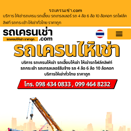
รถเครนเช่า.com
บริการ ให้เช่ารถเครน รถเฮี๊ยบ รถเทรลเลอร์ รถ 4 ล้อ 6 ล้อ 10 ล้อคอก รถโฟล์ค
ลิฟท์ รถกระเช้า ให้เช่าทั่วไทย ราคาถูก