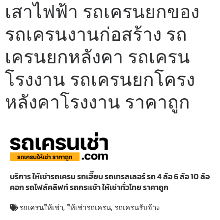
เสาไฟฟ้า รถเครนยกของ
รถเครนงานก่อสร้าง รถ
เครนยกหลังคา รถเครน
โรงงาน รถเครนยกโครง
หลังคาโรงงาน ราคาถูก
บริการ ให้เช่ารถเครน รถเฮี๊ยบ รถเทรลเลอร์ รถ 4 ล้อ 6 ล้อ 10 ล้อ
คอก รถโฟล์คลิฟท์ รถกระเช้า ให้เช่าทั่วไทย ราคาถูก
รถเครนให้เช่า
,
ให้เช่ารถเครน
,
รถเครนรับจ้าง