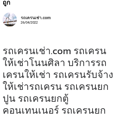
ถูก
รถเครนเช่า.com
26/04/2022
รถเครนเช่า.com รถเครน
ให้เช่าโนนศิลา บริการรถ
เครนให้เช่า รถเครนรับจ้าง
ให้เช่ารถเครน รถเครนยก
ปูน รถเครนยกตู้
คอนเทนเนอร์ รถเครนยก