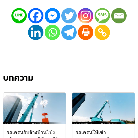
บทความ
รถเครนรับจ้างบ้านโป่ง
รถเครนให้เช่า