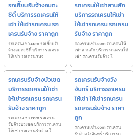
รถเฮี๊ยบรับจ้างอมตะ
รถเครนให้เช่าลานสัก
ซิตี้ บริการรถเครนให้
บริการรถเครนให้เช่า
เช่า ให้เช่ารถเครน รถ
ให้เช่ารถเครน รถเครน
เครนรับจ้าง ราคาถูก
รับจ้าง ราคาถูก
รถเครนเช่า.com รถเฮี๊ยบรับ
รถเครนเช่า.com รถเครนให้
จ้างอมตะซิตี้ บริการรถเครน
เช่าลานสัก บริการรถเครนให้
ให้เช่า รถเครนรับจ
เช่า รถเครนรับจ้าง ใ
รถเครนรับจ้างบัวเชด
รถเครนรับจ้างวัง
บริการรถเครนให้เช่า
จันทร์ บริการรถเครน
ให้เช่ารถเครน รถเครน
ให้เช่า ให้เช่ารถเครน
รับจ้าง ราคาถูก
รถเครนรับจ้าง ราคา
ถูก
รถเครนเช่า.com รถเครน
รับจ้างบัวเชด บริการรถเครน
รถเครนเช่า.com รถเครน
ให้เช่า รถเครนรับจ้าง ใ
รับจ้างวังจันทร์ บริการรถ