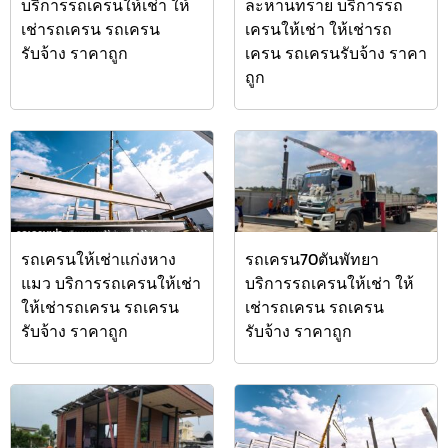
บริการรถเครนให้เช่า ให้
ละหานทราย บริการรถ
เช่ารถเครน รถเครน
เครนให้เช่า ให้เช่ารถ
รับจ้าง ราคาถูก
เครน รถเครนรับจ้าง ราคา
ถูก
รถเครนให้เช่าแก่งหาง
รถเครน70ตันพัทยา
แมว บริการรถเครนให้เช่า
บริการรถเครนให้เช่า ให้
ให้เช่ารถเครน รถเครน
เช่ารถเครน รถเครน
รับจ้าง ราคาถูก
รับจ้าง ราคาถูก