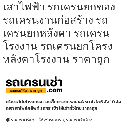
เสาไฟฟ้า รถเครนยกของ
รถเครนงานก่อสร้าง รถ
เครนยกหลังคา รถเครน
โรงงาน รถเครนยกโครง
หลังคาโรงงาน ราคาถูก
บริการ ให้เช่ารถเครน รถเฮี๊ยบ รถเทรลเลอร์ รถ 4 ล้อ 6 ล้อ 10 ล้อ
คอก รถโฟล์คลิฟท์ รถกระเช้า ให้เช่าทั่วไทย ราคาถูก
รถเครนให้เช่า
,
ให้เช่ารถเครน
,
รถเครนรับจ้าง