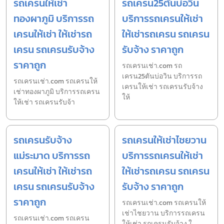
รถเครนให้เช่า
รถเครน25ตันบ่อวิน
ทองผาภูมิ บริการรถ
บริการรถเครนให้เช่า
เครนให้เช่า ให้เช่ารถ
ให้เช่ารถเครน รถเครน
เครน รถเครนรับจ้าง
รับจ้าง ราคาถูก
ราคาถูก
รถเครนเช่า.com รถ
เครน25ตันบ่อวิน บริการรถ
รถเครนเช่า.com รถเครนให้
เครนให้เช่า รถเครนรับจ้าง
เช่าทองผาภูมิ บริการรถเครน
ให้
ให้เช่า รถเครนรับจ้า
รถเครนรับจ้าง
รถเครนให้เช่าไชยวาน
แม่ระมาด บริการรถ
บริการรถเครนให้เช่า
เครนให้เช่า ให้เช่ารถ
ให้เช่ารถเครน รถเครน
เครน รถเครนรับจ้าง
รับจ้าง ราคาถูก
ราคาถูก
รถเครนเช่า.com รถเครนให้
เช่าไชยวาน บริการรถเครน
รถเครนเช่า.com รถเครน
ให้เช่า รถเครนรับจ้าง ใ