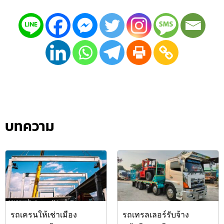
บทความ
รถเครนให้เช่าเมือง
รถเทรลเลอร์รับจ้าง