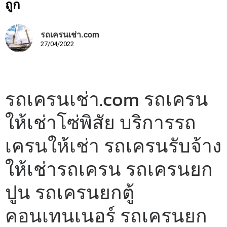
ถูก
รถเครนเช่า.com
27/04/2022
รถเครนเช่า.com รถเครน
ให้เช่าโซ่พิสัย บริการรถ
เครนให้เช่า รถเครนรับจ้าง
ให้เช่ารถเครน รถเครนยก
ปูน รถเครนยกตู้
คอนเทนเนอร์ รถเครนยก