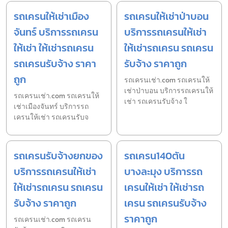
รถเครนให้เช่าเมือง
รถเครนให้เช่าป่าบอน
จันทร์ บริการรถเครน
บริการรถเครนให้เช่า
ให้เช่า ให้เช่ารถเครน
ให้เช่ารถเครน รถเครน
รถเครนรับจ้าง ราคา
รับจ้าง ราคาถูก
ถูก
รถเครนเช่า.com รถเครนให้
เช่าป่าบอน บริการรถเครนให้
รถเครนเช่า.com รถเครนให้
เช่า รถเครนรับจ้าง ใ
เช่าเมืองจันทร์ บริการรถ
เครนให้เช่า รถเครนรับจ
รถเครนรับจ้างยกของ
รถเครน140ตัน
บริการรถเครนให้เช่า
บางละมุง บริการรถ
ให้เช่ารถเครน รถเครน
เครนให้เช่า ให้เช่ารถ
รับจ้าง ราคาถูก
เครน รถเครนรับจ้าง
ราคาถูก
รถเครนเช่า.com รถเครน