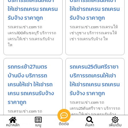
ให้เช่ารถเครน รถเครน
ให้เช่ารถเครน รถเครน
รับจ้าง ราคาถูก
รับจ้าง ราคาถูก
รถเครนเช่า.com รถ
รถเครนเช่า.com รถเครนให้
เครน100ตันชลบุรี บริการรถ
เช่าภูซาง บริการรถเครนให้
เครนให้เช่า รถเครนรับจ้าง
เช่า รถเครนรับจ้าง ให
ให
รถกระเช้า27เมตร
รถเครน25ตันศรีราชา
บ้านบึง บริการรถ
บริการรถเครนให้เช่า
เครนให้เช่า ให้เช่ารถ
ให้เช่ารถเครน รถเครน
เครน รถเครนรับจ้าง
รับจ้าง ราคาถูก
ราคาถูก
รถเครนเช่า.com รถ
เครน25ตันศรีราชา บริการรถ
รถเครนเช่า.com รถ
เครนให้เช่า รถเครนรับจ้าง
กระเช้า27เมตรบ้านบึง
ให
บริการรถเครนให้เช่า รถ
ติดต่อ
หน้าหลัก
เมนู
ค้นหา
เพิ่มเติม