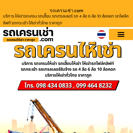
รถเครนเช่า.com
บริการ ให้เช่ารถเครน รถเฮี๊ยบ รถเทรลเลอร์ รถ 4 ล้อ 6 ล้อ 10 ล้อคอก รถโฟล์ค
ลิฟท์ รถกระเช้า ให้เช่าทั่วไทย ราคาถูก