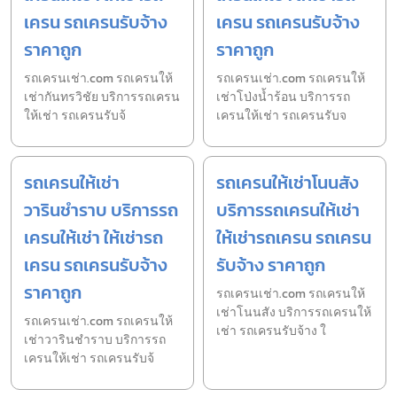
เครน รถเครนรับจ้าง
เครน รถเครนรับจ้าง
ราคาถูก
ราคาถูก
รถเครนเช่า.com รถเครนให้
รถเครนเช่า.com รถเครนให้
เช่ากันทรวิชัย บริการรถเครน
เช่าโป่งน้ำร้อน บริการรถ
ให้เช่า รถเครนรับจ้
เครนให้เช่า รถเครนรับจ
รถเครนให้เช่า
รถเครนให้เช่าโนนสัง
วารินชำราบ บริการรถ
บริการรถเครนให้เช่า
เครนให้เช่า ให้เช่ารถ
ให้เช่ารถเครน รถเครน
เครน รถเครนรับจ้าง
รับจ้าง ราคาถูก
ราคาถูก
รถเครนเช่า.com รถเครนให้
เช่าโนนสัง บริการรถเครนให้
รถเครนเช่า.com รถเครนให้
เช่า รถเครนรับจ้าง ใ
เช่าวารินชำราบ บริการรถ
เครนให้เช่า รถเครนรับจ้