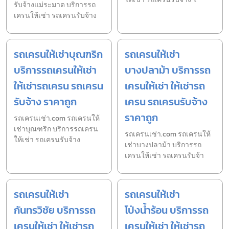
รับจ้างแม่ระมาด บริการรถ
เครนให้เช่า รถเครนรับจ้าง
รถเครนให้เช่าบุณฑริก
รถเครนให้เช่า
บริการรถเครนให้เช่า
บางปลาม้า บริการรถ
ให้เช่ารถเครน รถเครน
เครนให้เช่า ให้เช่ารถ
รับจ้าง ราคาถูก
เครน รถเครนรับจ้าง
ราคาถูก
รถเครนเช่า.com รถเครนให้
เช่าบุณฑริก บริการรถเครน
รถเครนเช่า.com รถเครนให้
ให้เช่า รถเครนรับจ้าง
เช่าบางปลาม้า บริการรถ
เครนให้เช่า รถเครนรับจ้า
รถเครนให้เช่า
รถเครนให้เช่า
กันทรวิชัย บริการรถ
โป่งน้ำร้อน บริการรถ
เครนให้เช่า ให้เช่ารถ
เครนให้เช่า ให้เช่ารถ