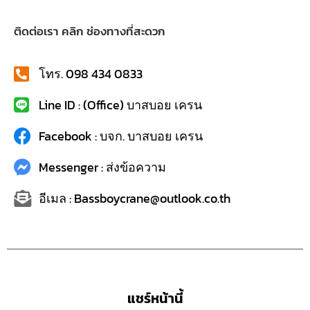
ติดต่อเรา คลิก ช่องทางที่สะดวก
โทร. 098 434 0833
Line ID : (Office) บาสบอย เครน
Facebook : บจก. บาสบอย เครน
Messenger : ส่งข้อความ
อีเมล : Bassboycrane@outlook.co.th
แชร์หน้านี้