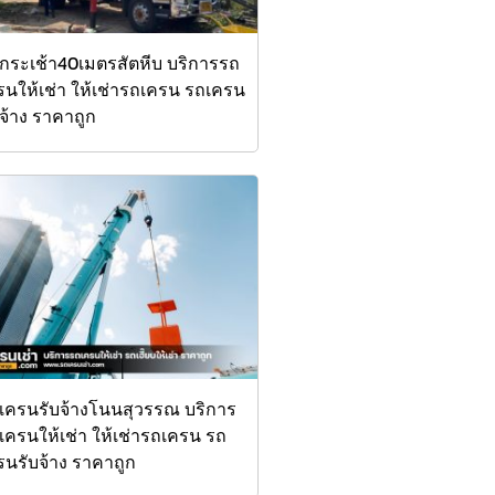
กระเช้า40เมตรสัตหีบ บริการรถ
รนให้เช่า ให้เช่ารถเครน รถเครน
บจ้าง ราคาถูก
เครนรับจ้างโนนสุวรรณ บริการ
เครนให้เช่า ให้เช่ารถเครน รถ
รนรับจ้าง ราคาถูก