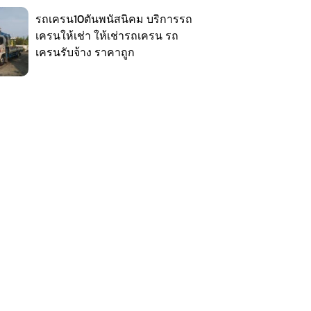
รถเครน10ตันพนัสนิคม บริการรถ
เครนให้เช่า ให้เช่ารถเครน รถ
เครนรับจ้าง ราคาถูก