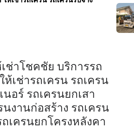
 ให้เช่ารถเครน รถเครนรับจ้าง
เช่าโชคชัย บริการรถ
 ให้เช่ารถเครน รถเครน
เนอร์ รถเครนยกเสา
รนงานก่อสร้าง รถเครน
รถเครนยกโครงหลังคา