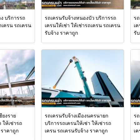
ง บริการรถ
รถเครนรับจ้างหนองบัว บริการรถ
รถ
ารถเครน รถเครน
เครนให้เช่า ให้เช่ารถเครน รถเครน
เค
รับจ้าง ราคาถูก
รั
ชียงราย
รถเครนรับจ้างเมืองนครนายก
รถ
 ให้เช่ารถ
บริการรถเครนให้เช่า ให้เช่ารถ
รถ
 ราคาถูก
เครน รถเครนรับจ้าง ราคาถูก
เค