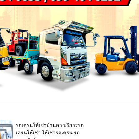
รถเครนให้เช่าบ้านคา บริการรถ
เครนให้เช่า ให้เช่ารถเครน รถ