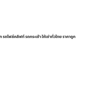
ก รถโฟล์คลิฟท์ รถกระเช้า ให้เช่าทั่วไทย ราคาถูก