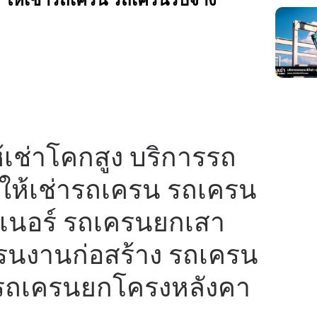
 ให้เช่ารถเครน รถเครนรับจ้าง
เช่าโคกสูง บริการรถ
 ให้เช่ารถเครน รถเครน
เนอร์ รถเครนยกเสา
รนงานก่อสร้าง รถเครน
รถเครนยกโครงหลังคา