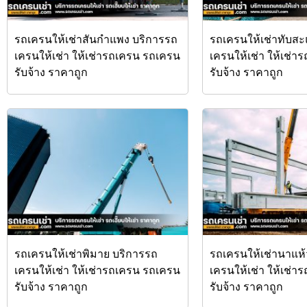
รถเครนให้เช่าสันกำแพง บริการรถ
รถเครนให้เช่าทับส
เครนให้เช่า ให้เช่ารถเครน รถเครน
เครนให้เช่า ให้เช่
รับจ้าง ราคาถูก
รับจ้าง ราคาถูก
รถเครนให้เช่าพิมาย บริการรถ
รถเครนให้เช่านาแห้
เครนให้เช่า ให้เช่ารถเครน รถเครน
เครนให้เช่า ให้เช่
รับจ้าง ราคาถูก
รับจ้าง ราคาถูก