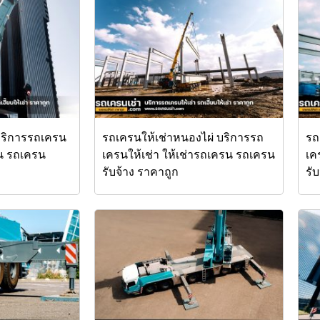
บริการรถเครน
รถเครนให้เช่าหนองไผ่ บริการรถ
รถ
รน รถเครน
เครนให้เช่า ให้เช่ารถเครน รถเครน
เค
รับจ้าง ราคาถูก
รั