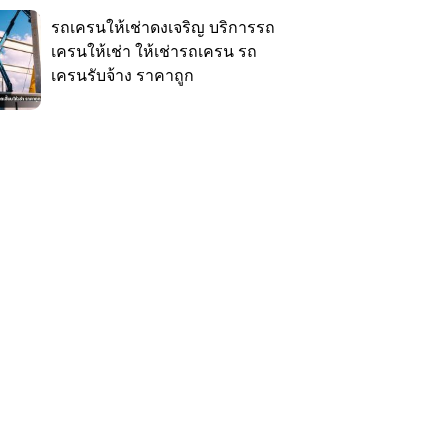
รถเครนให้เช่าดงเจริญ บริการรถ
เครนให้เช่า ให้เช่ารถเครน รถ
เครนรับจ้าง ราคาถูก