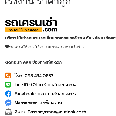
โรงงาน ราคาถูก
บริการ ให้เช่ารถเครน รถเฮี๊ยบ รถเทรลเลอร์ รถ 4 ล้อ 6 ล้อ 10 ล้อคอ
รถเครนให้เช่า
,
ให้เช่ารถเครน
,
รถเครนรับจ้าง
ติดต่อเรา คลิก ช่องทางที่สะดวก
โทร. 098 434 0833
Line ID : (Office) บาสบอย เครน
Facebook : บจก. บาสบอย เครน
Messenger : ส่งข้อความ
อีเมล : Bassboycrane@outlook.co.th