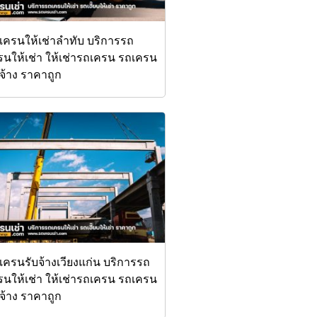
เครนให้เช่าลำทับ บริการรถ
รนให้เช่า ให้เช่ารถเครน รถเครน
บจ้าง ราคาถูก
เครนรับจ้างเวียงแก่น บริการรถ
รนให้เช่า ให้เช่ารถเครน รถเครน
บจ้าง ราคาถูก