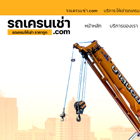
รถเครนเช่า.com
บริการ ให้เช่ารถเครน
หน้าหลัก
บริการของเรา