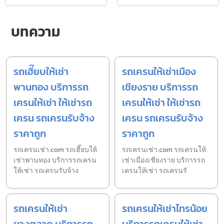
บทความ
รถเฮี๊ยบให้เช่า
รถเครนให้เช่าเมือง
พานทอง บริการรถ
เชียงราย บริการรถ
เครนให้เช่า ให้เช่ารถ
เครนให้เช่า ให้เช่ารถ
เครน รถเครนรับจ้าง
เครน รถเครนรับจ้าง
ราคาถูก
ราคาถูก
รถเครนเช่า.com รถเฮี๊ยบให้
รถเครนเช่า.com รถเครนให้
เช่าพานทอง บริการรถเครน
เช่าเมืองเชียงราย บริการรถ
ให้เช่า รถเครนรับจ้าง
เครนให้เช่า รถเครนรั
รถเครนให้เช่า
รถเครนให้เช่าไทรน้อย
ยางตลาด บริการรถ
บริการรถเครนให้เช่า