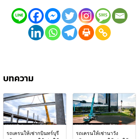
บทความ
รถเครนให้เช่ากบินทร์บุรี
รถเครนให้เช่านาวัง