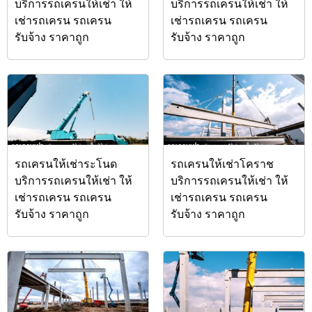
บริการรถเครนให้เช่า ให้
บริการรถเครนให้เช่า ให้
เช่ารถเครน รถเครน
เช่ารถเครน รถเครน
รับจ้าง ราคาถูก
รับจ้าง ราคาถูก
รถเครนให้เช่าระโนด
รถเครนให้เช่าโคราช
บริการรถเครนให้เช่า ให้
บริการรถเครนให้เช่า ให้
เช่ารถเครน รถเครน
เช่ารถเครน รถเครน
รับจ้าง ราคาถูก
รับจ้าง ราคาถูก