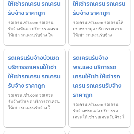
ให้เช่ารถเครน รถเครน
ให้เช่ารถเครน รถเครน
รับจ้าง ราคาถูก
รับจ้าง ราคาถูก
รถเครนเช่า.com รถเครน
รถเครนเช่า.com รถเครนให้
รับจ้างหันคา บริการรถเครน
เช่าทรายมูล บริการรถเครน
ให้เช่า รถเครนรับจ้าง ให
ให้เช่า รถเครนรับจ้าง
รถเครนรับจ้างบัวเชด
รถเครนรับจ้าง
บริการรถเครนให้เช่า
พระแสง บริการรถ
ให้เช่ารถเครน รถเครน
เครนให้เช่า ให้เช่ารถ
รับจ้าง ราคาถูก
เครน รถเครนรับจ้าง
ราคาถูก
รถเครนเช่า.com รถเครน
รับจ้างบัวเชด บริการรถเครน
รถเครนเช่า.com รถเครน
ให้เช่า รถเครนรับจ้าง ใ
รับจ้างพระแสง บริการรถ
เครนให้เช่า รถเครนรับจ้าง ใ