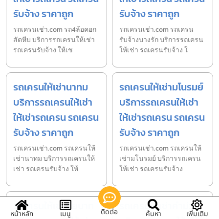
รับจ้าง ราคาถูก
รับจ้าง ราคาถูก
รถเครนเช่า.com รถ4ล้อคอก
รถเครนเช่า.com รถเครน
สัตหีบ บริการรถเครนให้เช่า
รับจ้างบางรัก บริการรถเครน
รถเครนรับจ้าง ให้เช
ให้เช่า รถเครนรับจ้าง ใ
รถเครนให้เช่านาทม
รถเครนให้เช่ามโนรมย์
บริการรถเครนให้เช่า
บริการรถเครนให้เช่า
ให้เช่ารถเครน รถเครน
ให้เช่ารถเครน รถเครน
รับจ้าง ราคาถูก
รับจ้าง ราคาถูก
รถเครนเช่า.com รถเครนให้
รถเครนเช่า.com รถเครนให้
เช่านาทม บริการรถเครนให้
เช่ามโนรมย์ บริการรถเครน
เช่า รถเครนรับจ้าง ให้
ให้เช่า รถเครนรับจ้าง
รถเครนให้เช่าชัยนาท
รถเครนให้เช่าคำม่วง
ติดต่อ
หน้าหลัก
เมนู
ค้นหา
เพิ่มเติม