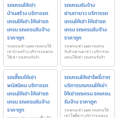
รถเครนให้เช่า
รถเครนรับจ้าง
บ้านสร้าง บริการรถ
ย่านตาขาว บริการรถ
เครนให้เช่า ให้เช่ารถ
เครนให้เช่า ให้เช่ารถ
เครน รถเครนรับจ้าง
เครน รถเครนรับจ้าง
ราคาถูก
ราคาถูก
รถเครนเช่า.com รถเครนให้
รถเครนเช่า.com รถเครน
เช่าบ้านสร้าง บริการรถเครน
รับจ้างย่านตาขาว บริการรถ
ให้เช่า รถเครนรับจ้า
เครนให้เช่า รถเครนรับจ้า
รถเฮี๊ยบให้เช่า
รถเครนให้เช่าโพธิ์ตาก
พนัสนิคม บริการรถ
บริการรถเครนให้เช่า
เครนให้เช่า ให้เช่ารถ
ให้เช่ารถเครน รถเครน
เครน รถเครนรับจ้าง
รับจ้าง ราคาถูก
ราคาถูก
รถเครนเช่า.com รถเครนให้
เช่าโพธิ์ตาก บริการรถเครน