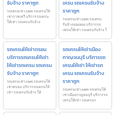
รับจ้าง ราคาถูก
เครน รถเครนรับจ้าง
ราคาถูก
รถเครนเช่า.com รถเครนให้
เช่าราชเทวี บริการรถเครน
รถเครนเช่า.com รถเครน
ให้เช่า รถเครนรับจ้าง
รับจ้างจอมทอง บริการรถ
เครนให้เช่า รถเครนรับจ้าง ใ
รถเครนให้เช่าตรอน
รถเครนให้เช่าเมือง
บริการรถเครนให้เช่า
กาญจนบุรี บริการรถ
ให้เช่ารถเครน รถเครน
เครนให้เช่า ให้เช่ารถ
รับจ้าง ราคาถูก
เครน รถเครนรับจ้าง
ราคาถูก
รถเครนเช่า.com รถเครนให้
เช่าตรอน บริการรถเครนให้
รถเครนเช่า.com รถเครนให้
เช่า รถเครนรับจ้าง ให้
เช่าเมืองกาญจนบุรี บริการรถ
เครนให้เช่า รถเครนร