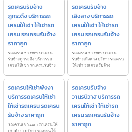
รถเครนรับจ้าง
รถเครนรับจ้าง
ภูกระดึง บริการรถ
เสิงสาง บริการรถ
เครนให้เช่า ให้เช่ารถ
เครนให้เช่า ให้เช่ารถ
เครน รถเครนรับจ้าง
เครน รถเครนรับจ้าง
ราคาถูก
ราคาถูก
รถเครนเช่า.com รถเครน
รถเครนเช่า.com รถเครน
รับจ้างภูกระดึง บริการรถ
รับจ้างเสิงสาง บริการรถเครน
เครนให้เช่า รถเครนรับจ้าง
ให้เช่า รถเครนรับจ้าง
รถเครนให้เช่าพังงา
รถเครนรับจ้าง
บริการรถเครนให้เช่า
วานรนิวาส บริการรถ
ให้เช่ารถเครน รถเครน
เครนให้เช่า ให้เช่ารถ
รับจ้าง ราคาถูก
เครน รถเครนรับจ้าง
ราคาถูก
รถเครนเช่า.com รถเครนให้
เช่าพังงา บริการรถเครนให้