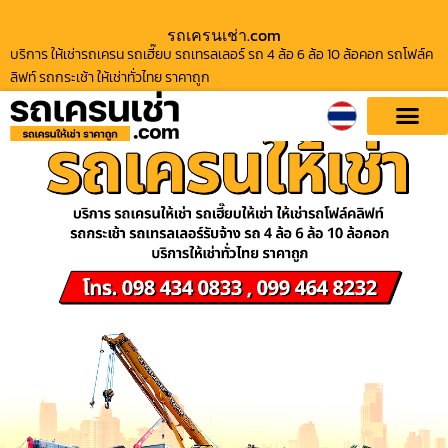
รถเครนเช่า.com
บริการ ให้เช่ารถเครน รถเฮี๊ยบ รถเทรลเลอร์ รถ 4 ล้อ 6 ล้อ 10 ล้อคอก รถโฟล์ค
ลิฟท์ รถกระเช้า ให้เช่าทั่วไทย ราคาถูก