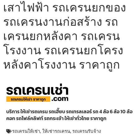
เสาไฟฟ้า รถเครนยกของ
รถเครนงานก่อสร้าง รถ
เครนยกหลังคา รถเครน
โรงงาน รถเครนยกโครง
หลังคาโรงงาน ราคาถูก
บริการ ให้เช่ารถเครน รถเฮี๊ยบ รถเทรลเลอร์ รถ 4 ล้อ 6 ล้อ 10 ล้อ
คอก รถโฟล์คลิฟท์ รถกระเช้า ให้เช่าทั่วไทย ราคาถูก
รถเครนให้เช่า
,
ให้เช่ารถเครน
,
รถเครนรับจ้าง