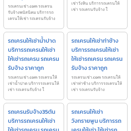
เช่าวังหิน บริการรถเครนให้
รถเครนเช่า.com รถเครน
เช่า รถเครนรับจ้าง ใ
รับจ้างพนัสนิคม บริการรถ
เครนให้เช่า รถเครนรับจ้าง
รถเครนให้เช่าน้ำปาด
รถเครนให้เช่าท่าช้าง
บริการรถเครนให้เช่า
บริการรถเครนให้เช่า
ให้เช่ารถเครน รถเครน
ให้เช่ารถเครน รถเครน
รับจ้าง ราคาถูก
รับจ้าง ราคาถูก
รถเครนเช่า.com รถเครนให้
รถเครนเช่า.com รถเครนให้
เช่าน้ำปาด บริการรถเครนให้
เช่าท่าช้าง บริการรถเครนให้
เช่า รถเครนรับจ้าง ใ
เช่า รถเครนรับจ้าง
รถเครนรับจ้าง35ตัน
รถเครนให้เช่า
บริการรถเครนให้เช่า
วังทรายพูน บริการรถ
ให้เช่ารถเครน รถเครน
เครนให้เช่า ให้เช่ารถ