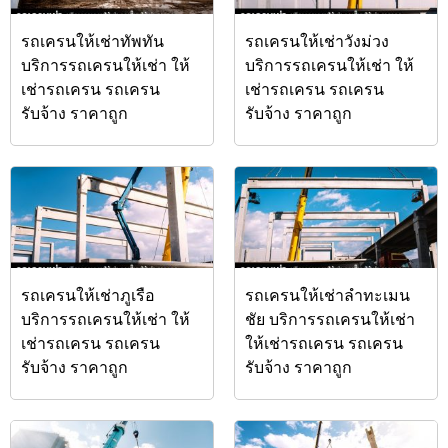
รถเครนให้เช่าทัพทัน
รถเครนให้เช่าวังม่วง
บริการรถเครนให้เช่า ให้
บริการรถเครนให้เช่า ให้
เช่ารถเครน รถเครน
เช่ารถเครน รถเครน
รับจ้าง ราคาถูก
รับจ้าง ราคาถูก
รถเครนให้เช่าภูเรือ
รถเครนให้เช่าลำทะเมน
บริการรถเครนให้เช่า ให้
ชัย บริการรถเครนให้เช่า
เช่ารถเครน รถเครน
ให้เช่ารถเครน รถเครน
รับจ้าง ราคาถูก
รับจ้าง ราคาถูก