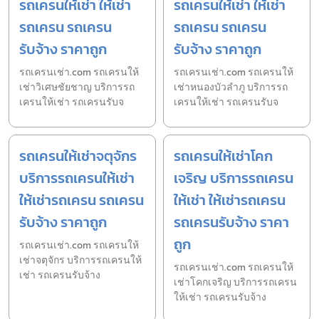
รถเครนให้เช่า ให้เช่า
รถเครนให้เช่า ให้เช่า
รถเครน รถเครน
รถเครน รถเครน
รับจ้าง ราคาถูก
รับจ้าง ราคาถูก
รถเครนเช่า.com รถเครนให้
รถเครนเช่า.com รถเครนให้
เช่าวิเศษชัยชาญ บริการรถ
เช่าหนองบัวลำภู บริการรถ
เครนให้เช่า รถเครนรับจ
เครนให้เช่า รถเครนรับจ
รถเครนให้เช่าจตุจักร
รถเครนให้เช่าโคก
บริการรถเครนให้เช่า
เจริญ บริการรถเครน
ให้เช่ารถเครน รถเครน
ให้เช่า ให้เช่ารถเครน
รับจ้าง ราคาถูก
รถเครนรับจ้าง ราคา
ถูก
รถเครนเช่า.com รถเครนให้
เช่าจตุจักร บริการรถเครนให้
รถเครนเช่า.com รถเครนให้
เช่า รถเครนรับจ้าง
เช่าโคกเจริญ บริการรถเครน
ให้เช่า รถเครนรับจ้าง