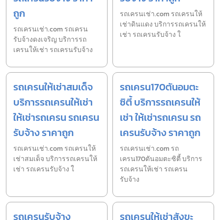
ถูก
รถเครนเช่า.com รถเครนให้
เช่าดินแดง บริการรถเครนให้
รถเครนเช่า.com รถเครน
เช่า รถเครนรับจ้าง ใ
รับจ้างดงเจริญ บริการรถ
เครนให้เช่า รถเครนรับจ้าง
รถเครนให้เช่าสมเด็จ
รถเครน170ตันอมตะ
บริการรถเครนให้เช่า
ซิตี้ บริการรถเครนให้
ให้เช่ารถเครน รถเครน
เช่า ให้เช่ารถเครน รถ
รับจ้าง ราคาถูก
เครนรับจ้าง ราคาถูก
รถเครนเช่า.com รถเครนให้
รถเครนเช่า.com รถ
เช่าสมเด็จ บริการรถเครนให้
เครน170ตันอมตะซิตี้ บริการ
เช่า รถเครนรับจ้าง ใ
รถเครนให้เช่า รถเครน
รับจ้าง
รถเครนรับจ้าง
รถเครนให้เช่าสังขะ