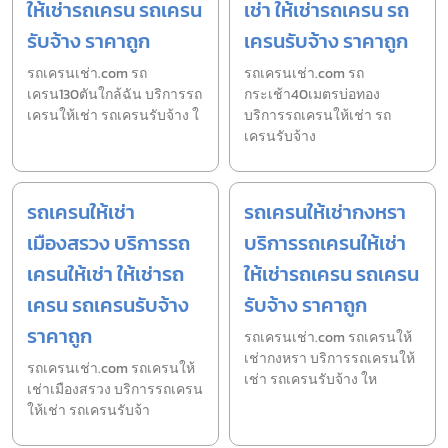
ให้เช่ารถเครน รถเครน
เช่า ให้เช่ารถเครน รถ
รับจ้าง ราคาถูก
เครนรับจ้าง ราคาถูก
รถเครนเช่า.com รถ
รถเครนเช่า.com รถ
เครน130ตันใกล้ฉัน บริการรถ
กระเช้า40เมตรบ่อทอง
เครนให้เช่า รถเครนรับจ้าง ใ
บริการรถเครนให้เช่า รถ
เครนรับจ้าง
รถเครนให้เช่า
รถเครนให้เช่ากงหรา
เมืองสรวง บริการรถ
บริการรถเครนให้เช่า
เครนให้เช่า ให้เช่ารถ
ให้เช่ารถเครน รถเครน
เครน รถเครนรับจ้าง
รับจ้าง ราคาถูก
ราคาถูก
รถเครนเช่า.com รถเครนให้
เช่ากงหรา บริการรถเครนให้
รถเครนเช่า.com รถเครนให้
เช่า รถเครนรับจ้าง ให
เช่าเมืองสรวง บริการรถเครน
ให้เช่า รถเครนรับจ้า