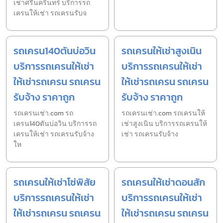
เช่าศรีนครินทร์ บริการรถ
เครนให้เช่า รถเครนรับจ
รถเครน140ตันบ่อวิน
รถเครนให้เช่าสูงเนิน
บริการรถเครนให้เช่า
บริการรถเครนให้เช่า
ให้เช่ารถเครน รถเครน
ให้เช่ารถเครน รถเครน
รับจ้าง ราคาถูก
รับจ้าง ราคาถูก
รถเครนเช่า.com รถ
รถเครนเช่า.com รถเครนให้
เครน140ตันบ่อวิน บริการรถ
เช่าสูงเนิน บริการรถเครนให้
เครนให้เช่า รถเครนรับจ้าง
เช่า รถเครนรับจ้าง
ให
รถเครนให้เช่าโซ่พิสัย
รถเครนให้เช่าดอนสัก
บริการรถเครนให้เช่า
บริการรถเครนให้เช่า
ให้เช่ารถเครน รถเครน
ให้เช่ารถเครน รถเครน