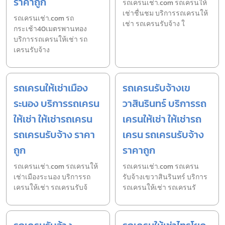
ราคาถูก
รถเครนเช่า.com รถเครนให้
เช่าชื่นชม บริการรถเครนให้
รถเครนเช่า.com รถ
เช่า รถเครนรับจ้าง ใ
กระเช้า40เมตรพานทอง
บริการรถเครนให้เช่า รถ
เครนรับจ้าง
รถเครนให้เช่าเมือง
รถเครนรับจ้างเข
ระนอง บริการรถเครน
วาสินรินทร์ บริการรถ
ให้เช่า ให้เช่ารถเครน
เครนให้เช่า ให้เช่ารถ
รถเครนรับจ้าง ราคา
เครน รถเครนรับจ้าง
ถูก
ราคาถูก
รถเครนเช่า.com รถเครนให้
รถเครนเช่า.com รถเครน
เช่าเมืองระนอง บริการรถ
รับจ้างเขวาสินรินทร์ บริการ
เครนให้เช่า รถเครนรับจ้
รถเครนให้เช่า รถเครนรั