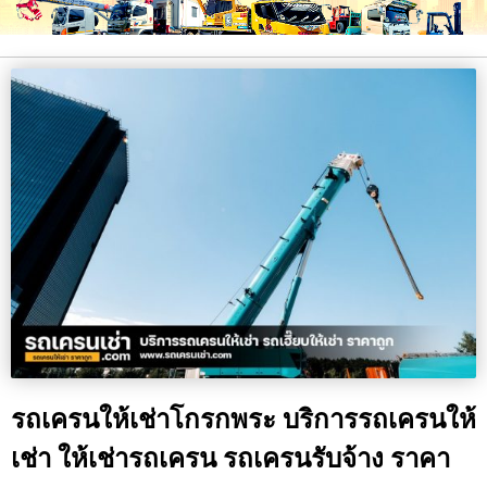
รถเครนให้เช่าโกรกพระ บริการรถเครนให้
เช่า ให้เช่ารถเครน รถเครนรับจ้าง ราคา