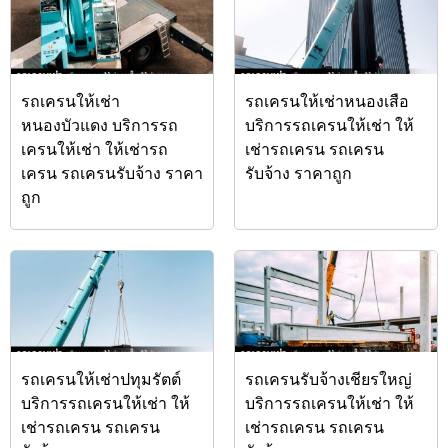
รถเครนให้เช่า
รถเครนให้เช่าหนองเสือ
หนองบัวแดง บริการรถ
บริการรถเครนให้เช่า ให้
เครนให้เช่า ให้เช่ารถ
เช่ารถเครน รถเครน
เครน รถเครนรับจ้าง ราคา
รับจ้าง ราคาถูก
ถูก
รถเครนให้เช่าปทุมรัตต์
รถเครนรับจ้างเชียรใหญ่
บริการรถเครนให้เช่า ให้
บริการรถเครนให้เช่า ให้
เช่ารถเครน รถเครน
เช่ารถเครน รถเครน