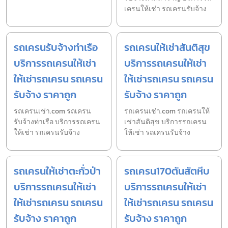
เครนให้เช่า รถเครนรับจ้าง
รถเครนรับจ้างท่าเรือ
รถเครนให้เช่าสันติสุข
บริการรถเครนให้เช่า
บริการรถเครนให้เช่า
ให้เช่ารถเครน รถเครน
ให้เช่ารถเครน รถเครน
รับจ้าง ราคาถูก
รับจ้าง ราคาถูก
รถเครนเช่า.com รถเครน
รถเครนเช่า.com รถเครนให้
รับจ้างท่าเรือ บริการรถเครน
เช่าสันติสุข บริการรถเครน
ให้เช่า รถเครนรับจ้าง
ให้เช่า รถเครนรับจ้าง
รถเครนให้เช่าตะกั่วป่า
รถเครน170ตันสัตหีบ
บริการรถเครนให้เช่า
บริการรถเครนให้เช่า
ให้เช่ารถเครน รถเครน
ให้เช่ารถเครน รถเครน
รับจ้าง ราคาถูก
รับจ้าง ราคาถูก