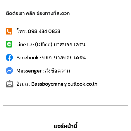
ติดต่อเรา คลิก ช่องทางที่สะดวก
โทร. 098 434 0833
Line ID : (Office) บาสบอย เครน
Facebook : บจก. บาสบอย เครน
Messenger : ส่งข้อความ
อีเมล : Bassboycrane@outlook.co.th
แชร์หน้านี้