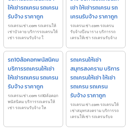
ให้เช่ารถเครน รถเครน
เช่า ให้เช่ารถเครน รถ
รับจ้าง ราคาถูก
เครนรับจ้าง ราคาถูก
รถเครนเช่า.com รถเครนให้
รถเครนเช่า.com รถเครน
เช่าบัวลาย บริการรถเครนให้
รับจ้างบึงนาราง บริการรถ
เช่า รถเครนรับจ้าง ใ
เครนให้เช่า รถเครนรับจ้าง
รถ10ล้อคอกพนัสนิคม
รถเครนให้เช่า
บริการรถเครนให้เช่า
สมุทรสงคราม บริการ
ให้เช่ารถเครน รถเครน
รถเครนให้เช่า ให้เช่า
รับจ้าง ราคาถูก
รถเครน รถเครน
รับจ้าง ราคาถูก
รถเครนเช่า.com รถ10ล้อคอก
พนัสนิคม บริการรถเครนให้
รถเครนเช่า.com รถเครนให้
เช่า รถเครนรับจ้าง ให
เช่าสมุทรสงคราม บริการรถ
เครนให้เช่า รถเครนรับจ