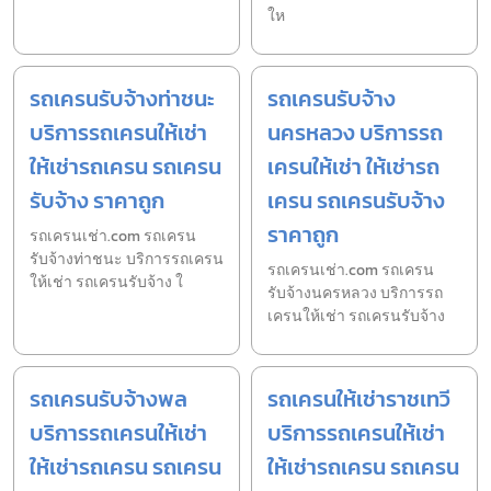
ให
รถเครนรับจ้างท่าชนะ
รถเครนรับจ้าง
บริการรถเครนให้เช่า
นครหลวง บริการรถ
ให้เช่ารถเครน รถเครน
เครนให้เช่า ให้เช่ารถ
รับจ้าง ราคาถูก
เครน รถเครนรับจ้าง
ราคาถูก
รถเครนเช่า.com รถเครน
รับจ้างท่าชนะ บริการรถเครน
รถเครนเช่า.com รถเครน
ให้เช่า รถเครนรับจ้าง ใ
รับจ้างนครหลวง บริการรถ
เครนให้เช่า รถเครนรับจ้าง
รถเครนรับจ้างพล
รถเครนให้เช่าราชเทวี
บริการรถเครนให้เช่า
บริการรถเครนให้เช่า
ให้เช่ารถเครน รถเครน
ให้เช่ารถเครน รถเครน