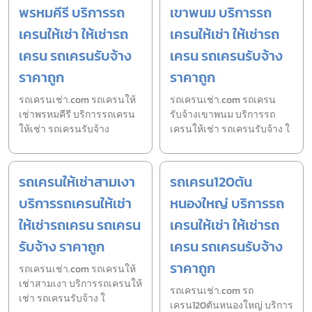
พรหมคีรี บริการรถ
เขาพนม บริการรถ
เครนให้เช่า ให้เช่ารถ
เครนให้เช่า ให้เช่ารถ
เครน รถเครนรับจ้าง
เครน รถเครนรับจ้าง
ราคาถูก
ราคาถูก
รถเครนเช่า.com รถเครนให้
รถเครนเช่า.com รถเครน
เช่าพรหมคีรี บริการรถเครน
รับจ้างเขาพนม บริการรถ
ให้เช่า รถเครนรับจ้าง
เครนให้เช่า รถเครนรับจ้าง ใ
รถเครนให้เช่าสามเงา
รถเครน120ตัน
บริการรถเครนให้เช่า
หนองใหญ่ บริการรถ
ให้เช่ารถเครน รถเครน
เครนให้เช่า ให้เช่ารถ
รับจ้าง ราคาถูก
เครน รถเครนรับจ้าง
ราคาถูก
รถเครนเช่า.com รถเครนให้
เช่าสามเงา บริการรถเครนให้
รถเครนเช่า.com รถ
เช่า รถเครนรับจ้าง ใ
เครน120ตันหนองใหญ่ บริการ