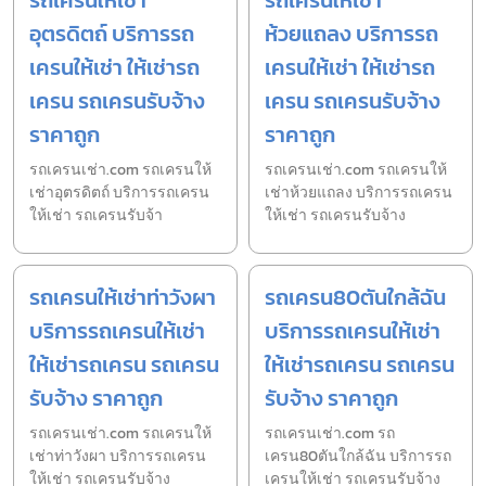
อุตรดิตถ์ บริการรถ
ห้วยแถลง บริการรถ
เครนให้เช่า ให้เช่ารถ
เครนให้เช่า ให้เช่ารถ
เครน รถเครนรับจ้าง
เครน รถเครนรับจ้าง
ราคาถูก
ราคาถูก
รถเครนเช่า.com รถเครนให้
รถเครนเช่า.com รถเครนให้
เช่าอุตรดิตถ์ บริการรถเครน
เช่าห้วยแถลง บริการรถเครน
ให้เช่า รถเครนรับจ้า
ให้เช่า รถเครนรับจ้าง
รถเครนให้เช่าท่าวังผา
รถเครน80ตันใกล้ฉัน
บริการรถเครนให้เช่า
บริการรถเครนให้เช่า
ให้เช่ารถเครน รถเครน
ให้เช่ารถเครน รถเครน
รับจ้าง ราคาถูก
รับจ้าง ราคาถูก
รถเครนเช่า.com รถเครนให้
รถเครนเช่า.com รถ
เช่าท่าวังผา บริการรถเครน
เครน80ตันใกล้ฉัน บริการรถ
ให้เช่า รถเครนรับจ้าง
เครนให้เช่า รถเครนรับจ้าง