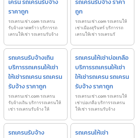
เครน รถเครนรับจ้าง
รถเครนรับจ้าง ราคา
ราคาถูก
ถูก
รถเครนเช่า.com รถเครน
รถเครนเช่า.com รถเครนให้
รับจ้างลาดพร้าว บริการรถ
เช่าเมืองสุรินทร์ บริการรถ
เครนให้เช่า รถเครนรับจ้าง
เครนให้เช่า รถเครนรั
รถเครนรับจ้างเถิน
รถเครนให้เช่าบ่อเกลือ
บริการรถเครนให้เช่า
บริการรถเครนให้เช่า
ให้เช่ารถเครน รถเครน
ให้เช่ารถเครน รถเครน
รับจ้าง ราคาถูก
รับจ้าง ราคาถูก
รถเครนเช่า.com รถเครน
รถเครนเช่า.com รถเครนให้
รับจ้างเถิน บริการรถเครนให้
เช่าบ่อเกลือ บริการรถเครน
เช่า รถเครนรับจ้าง ให้
ให้เช่า รถเครนรับจ้าง
รถเครนรับจ้าง
รถเครนให้เช่า