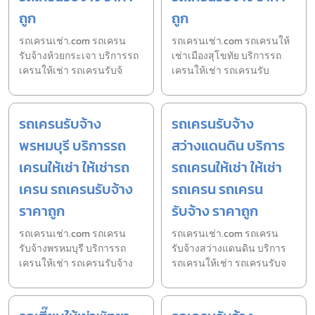
ถูก
ถูก
รถเครนเช่า.com รถเครน
รถเครนเช่า.com รถเครนให้
รับจ้างห้วยกระเจา บริการรถ
เช่าเมืองสุโขทัย บริการรถ
เครนให้เช่า รถเครนรับจ้
เครนให้เช่า รถเครนรับ
รถเครนรับจ้าง
รถเครนรับจ้าง
พรหมบุรี บริการรถ
สว่างแดนดิน บริการ
เครนให้เช่า ให้เช่ารถ
รถเครนให้เช่า ให้เช่า
เครน รถเครนรับจ้าง
รถเครน รถเครน
ราคาถูก
รับจ้าง ราคาถูก
รถเครนเช่า.com รถเครน
รถเครนเช่า.com รถเครน
รับจ้างพรหมบุรี บริการรถ
รับจ้างสว่างแดนดิน บริการ
เครนให้เช่า รถเครนรับจ้าง
รถเครนให้เช่า รถเครนรับจ