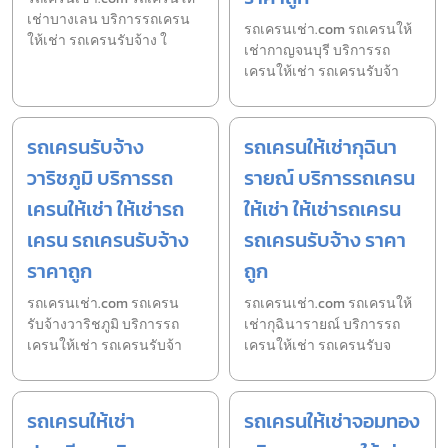
เช่าบางเลน บริการรถเครน
รถเครนเช่า.com รถเครนให้
ให้เช่า รถเครนรับจ้าง ใ
เช่ากาญจนบุรี บริการรถ
เครนให้เช่า รถเครนรับจ้า
รถเครนรับจ้าง
รถเครนให้เช่ากุฉินา
วาริชภูมิ บริการรถ
รายณ์ บริการรถเครน
เครนให้เช่า ให้เช่ารถ
ให้เช่า ให้เช่ารถเครน
เครน รถเครนรับจ้าง
รถเครนรับจ้าง ราคา
ราคาถูก
ถูก
รถเครนเช่า.com รถเครน
รถเครนเช่า.com รถเครนให้
รับจ้างวาริชภูมิ บริการรถ
เช่ากุฉินารายณ์ บริการรถ
เครนให้เช่า รถเครนรับจ้า
เครนให้เช่า รถเครนรับจ
รถเครนให้เช่า
รถเครนให้เช่าจอมทอง