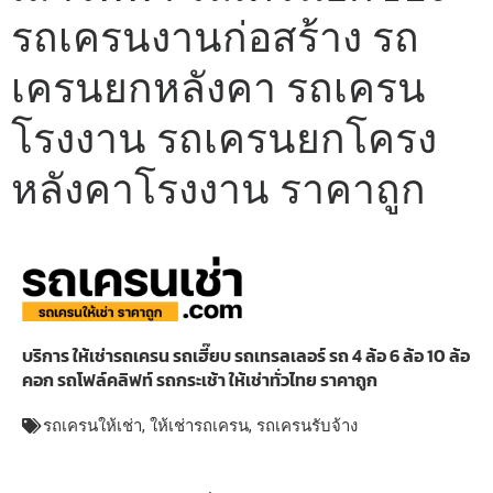
รถเครนงานก่อสร้าง รถ
เครนยกหลังคา รถเครน
โรงงาน รถเครนยกโครง
หลังคาโรงงาน ราคาถูก
บริการ ให้เช่ารถเครน รถเฮี๊ยบ รถเทรลเลอร์ รถ 4 ล้อ 6 ล้อ 10 ล้อ
คอก รถโฟล์คลิฟท์ รถกระเช้า ให้เช่าทั่วไทย ราคาถูก
รถเครนให้เช่า
,
ให้เช่ารถเครน
,
รถเครนรับจ้าง