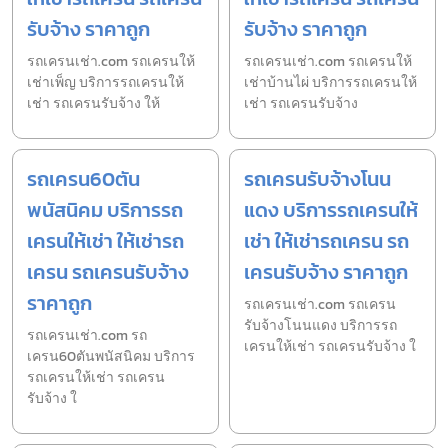
รับจ้าง ราคาถูก
รับจ้าง ราคาถูก
รถเครนเช่า.com รถเครนให้
รถเครนเช่า.com รถเครนให้
เช่าเพ็ญ บริการรถเครนให้
เช่าบ้านไผ่ บริการรถเครนให้
เช่า รถเครนรับจ้าง ให้
เช่า รถเครนรับจ้าง
รถเครน60ตัน
รถเครนรับจ้างโนน
พนัสนิคม บริการรถ
แดง บริการรถเครนให้
เครนให้เช่า ให้เช่ารถ
เช่า ให้เช่ารถเครน รถ
เครน รถเครนรับจ้าง
เครนรับจ้าง ราคาถูก
ราคาถูก
รถเครนเช่า.com รถเครน
รับจ้างโนนแดง บริการรถ
รถเครนเช่า.com รถ
เครนให้เช่า รถเครนรับจ้าง ใ
เครน60ตันพนัสนิคม บริการ
รถเครนให้เช่า รถเครน
รับจ้าง ใ