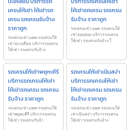
ปะเหลียน บริการรถ
บริการรถเครนให้เช่า
เครนให้เช่า ให้เช่ารถ
ให้เช่ารถเครน รถเครน
เครน รถเครนรับจ้าง
รับจ้าง ราคาถูก
ราคาถูก
รถเครนเช่า.com รถเครนให้
เช่าจอมทอง บริการรถเครน
รถเครนเช่า.com รถเครนให้
ให้เช่า รถเครนรับจ้าง ใ
เช่าปะเหลียน บริการรถเครน
ให้เช่า รถเครนรับจ้าง
รถเครนให้เช่าพยุหะคีรี
รถเครนให้เช่าเนินสง่า
บริการรถเครนให้เช่า
บริการรถเครนให้เช่า
ให้เช่ารถเครน รถเครน
ให้เช่ารถเครน รถเครน
รับจ้าง ราคาถูก
รับจ้าง ราคาถูก
รถเครนเช่า.com รถเครนให้
รถเครนเช่า.com รถเครนให้
เช่าพยุหะคีรี บริการรถเครน
เช่าเนินสง่า บริการรถเครน
ให้เช่า รถเครนรับจ้า
ให้เช่า รถเครนรับจ้าง