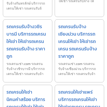
ให้เช่า รถเครนรับจ้าง ให้
รับจ้างกันทรลักษ์ บริการรถ
เครนให้เช่า รถเครนรับจ้
รถเครนรับจ้างวชิร
รถเครนรับจ้าง
บารมี บริการรถเครน
เชียงม่วน บริการรถ
ให้เช่า ให้เช่ารถเครน
เครนให้เช่า ให้เช่ารถ
รถเครนรับจ้าง ราคา
เครน รถเครนรับจ้าง
ถูก
ราคาถูก
รถเครนเช่า.com รถเครน
รถเครนเช่า.com รถเครน
รับจ้างวชิรบารมี บริการรถ
รับจ้างเชียงม่วน บริการรถ
เครนให้เช่า รถเครนรับจ้า
เครนให้เช่า รถเครนรับจ้า
รถเครนให้เช่า
รถเครนให้เช่าแพร่
นิคมคำสร้อย บริการ
บริการรถเครนให้เช่า
รถเครนให้เช่า ให้เช่า
ให้เช่ารถเครน รถเครน