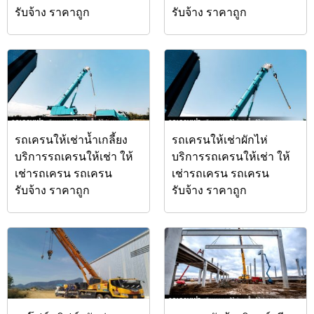
รับจ้าง ราคาถูก
รับจ้าง ราคาถูก
รถเครนให้เช่าน้ำเกลี้ยง
รถเครนให้เช่าผักไห่
บริการรถเครนให้เช่า ให้
บริการรถเครนให้เช่า ให้
เช่ารถเครน รถเครน
เช่ารถเครน รถเครน
รับจ้าง ราคาถูก
รับจ้าง ราคาถูก