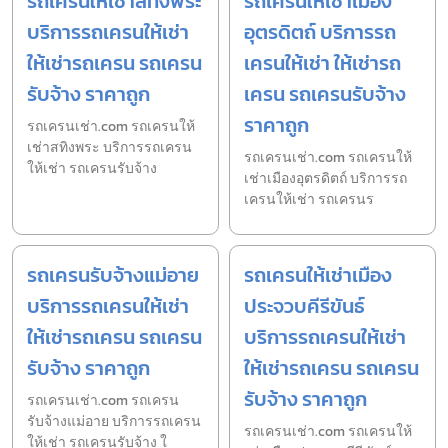
รถเครนให้เช่าสทิงพระ
รถเครนให้เช่าเมือง
บริการรถเครนให้เช่า
อุตรดิตถ์ บริการรถ
ให้เช่ารถเครน รถเครน
เครนให้เช่า ให้เช่ารถ
รับจ้าง ราคาถูก
เครน รถเครนรับจ้าง
ราคาถูก
รถเครนเช่า.com รถเครนให้
เช่าสทิงพระ บริการรถเครน
รถเครนเช่า.com รถเครนให้
ให้เช่า รถเครนรับจ้าง
เช่าเมืองอุตรดิตถ์ บริการรถ
เครนให้เช่า รถเครนร
รถเครนรับจ้างแม่อาย
รถเครนให้เช่าเมือง
บริการรถเครนให้เช่า
ประจวบคีรีขันธ์
ให้เช่ารถเครน รถเครน
บริการรถเครนให้เช่า
รับจ้าง ราคาถูก
ให้เช่ารถเครน รถเครน
รับจ้าง ราคาถูก
รถเครนเช่า.com รถเครน
รับจ้างแม่อาย บริการรถเครน
รถเครนเช่า.com รถเครนให้
ให้เช่า รถเครนรับจ้าง ใ