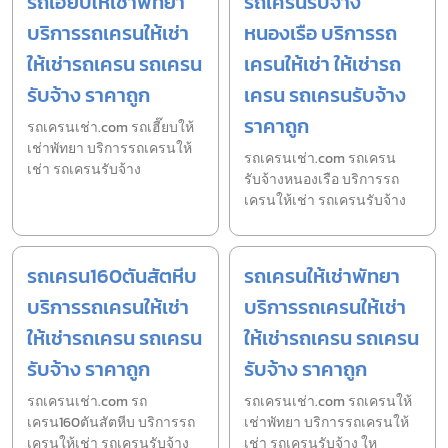
รถเฮี๊ยบให้เช่าพัทยา
รถเครนรับจ้าง
บริการรถเครนให้เช่า
หนองเรือ บริการรถ
ให้เช่ารถเครน รถเครน
เครนให้เช่า ให้เช่ารถ
รับจ้าง ราคาถูก
เครน รถเครนรับจ้าง
ราคาถูก
รถเครนเช่า.com รถเฮี๊ยบให้
เช่าพัทยา บริการรถเครนให้
รถเครนเช่า.com รถเครน
เช่า รถเครนรับจ้าง
รับจ้างหนองเรือ บริการรถ
เครนให้เช่า รถเครนรับจ้าง
รถเครน160ตันสัตหีบ
รถเครนให้เช่าพัทยา
บริการรถเครนให้เช่า
บริการรถเครนให้เช่า
ให้เช่ารถเครน รถเครน
ให้เช่ารถเครน รถเครน
รับจ้าง ราคาถูก
รับจ้าง ราคาถูก
รถเครนเช่า.com รถ
รถเครนเช่า.com รถเครนให้
เครน160ตันสัตหีบ บริการรถ
เช่าพัทยา บริการรถเครนให้
เครนให้เช่า รถเครนรับจ้าง
เช่า รถเครนรับจ้าง ให