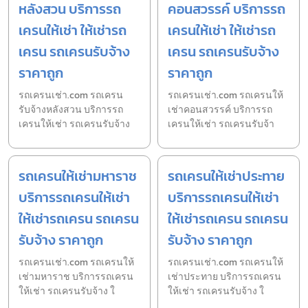
หลังสวน บริการรถ
คอนสวรรค์ บริการรถ
เครนให้เช่า ให้เช่ารถ
เครนให้เช่า ให้เช่ารถ
เครน รถเครนรับจ้าง
เครน รถเครนรับจ้าง
ราคาถูก
ราคาถูก
รถเครนเช่า.com รถเครน
รถเครนเช่า.com รถเครนให้
รับจ้างหลังสวน บริการรถ
เช่าคอนสวรรค์ บริการรถ
เครนให้เช่า รถเครนรับจ้าง
เครนให้เช่า รถเครนรับจ้า
รถเครนให้เช่ามหาราช
รถเครนให้เช่าประทาย
บริการรถเครนให้เช่า
บริการรถเครนให้เช่า
ให้เช่ารถเครน รถเครน
ให้เช่ารถเครน รถเครน
รับจ้าง ราคาถูก
รับจ้าง ราคาถูก
รถเครนเช่า.com รถเครนให้
รถเครนเช่า.com รถเครนให้
เช่ามหาราช บริการรถเครน
เช่าประทาย บริการรถเครน
ให้เช่า รถเครนรับจ้าง ใ
ให้เช่า รถเครนรับจ้าง ใ