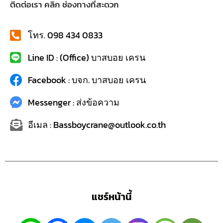
ติดต่อเรา คลิก ช่องทางที่สะดวก
โทร. 098 434 0833
Line ID : (Office) บาสบอย เครน
Facebook : บจก. บาสบอย เครน
Messenger : ส่งข้อความ
อีเมล : Bassboycrane@outlook.co.th
แชร์หน้านี้