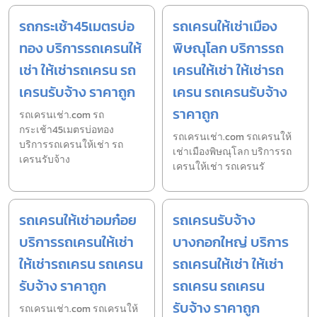
รถกระเช้า45เมตรบ่อ
รถเครนให้เช่าเมือง
ทอง บริการรถเครนให้
พิษณุโลก บริการรถ
เช่า ให้เช่ารถเครน รถ
เครนให้เช่า ให้เช่ารถ
เครนรับจ้าง ราคาถูก
เครน รถเครนรับจ้าง
ราคาถูก
รถเครนเช่า.com รถ
กระเช้า45เมตรบ่อทอง
รถเครนเช่า.com รถเครนให้
บริการรถเครนให้เช่า รถ
เช่าเมืองพิษณุโลก บริการรถ
เครนรับจ้าง
เครนให้เช่า รถเครนรั
รถเครนให้เช่าอมก๋อย
รถเครนรับจ้าง
บริการรถเครนให้เช่า
บางกอกใหญ่ บริการ
ให้เช่ารถเครน รถเครน
รถเครนให้เช่า ให้เช่า
รับจ้าง ราคาถูก
รถเครน รถเครน
รับจ้าง ราคาถูก
รถเครนเช่า.com รถเครนให้