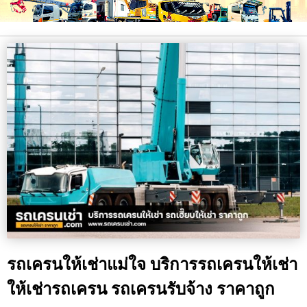
รถเครนให้เช่าแม่ใจ บริการรถเครนให้เช่า
ให้เช่ารถเครน รถเครนรับจ้าง ราคาถูก