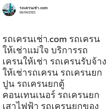
รถเครนเช่า.com
06/04/2022
รถเครนเช่า.com รถเครน
ให้เช่าแม่ใจ บริการรถ
เครนให้เช่า รถเครนรับจ้าง
ให้เช่ารถเครน รถเครนยก
ปูน รถเครนยกตู้
คอนเทนเนอร์ รถเครนยก
เสาไฟฟ้า รถเครนยกของ