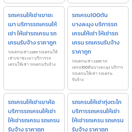
รถเครนให้เช่าเขาชะ
รถเครน100ตัน
เมา บริการรถเครนให้
บางละมุง บริการรถ
เช่า ให้เช่ารถเครน รถ
เครนให้เช่า ให้เช่ารถ
เครนรับจ้าง ราคาถูก
เครน รถเครนรับจ้าง
ราคาถูก
รถเครนเช่า.com รถเครนให้
เช่าเขาชะเมา บริการรถ
รถเครนเช่า.com รถ
เครนให้เช่า รถเครนรับจ้าง
เครน100ตันบางละมุง บริการ
รถเครนให้เช่า รถเครน
รับจ้าง
รถเครนให้เช่าเขาค้อ
รถเครนให้เช่าทุ่งตะโก
บริการรถเครนให้เช่า
บริการรถเครนให้เช่า
ให้เช่ารถเครน รถเครน
ให้เช่ารถเครน รถเครน
รับจ้าง ราคาถูก
รับจ้าง ราคาถูก