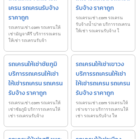
เครน รถเครนรับจ้าง
รับจ้าง ราคาถูก
ราคาถูก
รถเครนเช่า.com รถเครน
รับจ้างน้ำปาด บริการรถเครน
รถเครนเช่า.com รถเครนให้
ให้เช่า รถเครนรับจ้าง ใ
เช่ามัญจาคีรี บริการรถเครน
ให้เช่า รถเครนรับจ้า
รถเครนให้เช่าชัยภูมิ
รถเครนให้เช่าเขาวง
บริการรถเครนให้เช่า
บริการรถเครนให้เช่า
ให้เช่ารถเครน รถเครน
ให้เช่ารถเครน รถเครน
รับจ้าง ราคาถูก
รับจ้าง ราคาถูก
รถเครนเช่า.com รถเครนให้
รถเครนเช่า.com รถเครนให้
เช่าชัยภูมิ บริการรถเครนให้
เช่าเขาวง บริการรถเครนให้
เช่า รถเครนรับจ้าง
เช่า รถเครนรับจ้าง ให