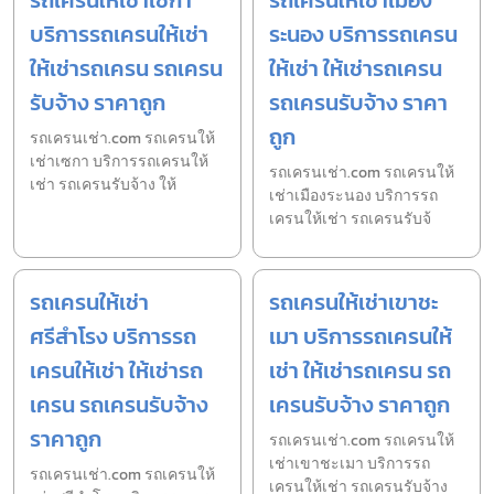
บริการรถเครนให้เช่า
ระนอง บริการรถเครน
ให้เช่ารถเครน รถเครน
ให้เช่า ให้เช่ารถเครน
รับจ้าง ราคาถูก
รถเครนรับจ้าง ราคา
ถูก
รถเครนเช่า.com รถเครนให้
เช่าเซกา บริการรถเครนให้
รถเครนเช่า.com รถเครนให้
เช่า รถเครนรับจ้าง ให้
เช่าเมืองระนอง บริการรถ
เครนให้เช่า รถเครนรับจ้
รถเครนให้เช่า
รถเครนให้เช่าเขาชะ
ศรีสำโรง บริการรถ
เมา บริการรถเครนให้
เครนให้เช่า ให้เช่ารถ
เช่า ให้เช่ารถเครน รถ
เครน รถเครนรับจ้าง
เครนรับจ้าง ราคาถูก
ราคาถูก
รถเครนเช่า.com รถเครนให้
เช่าเขาชะเมา บริการรถ
รถเครนเช่า.com รถเครนให้
เครนให้เช่า รถเครนรับจ้าง