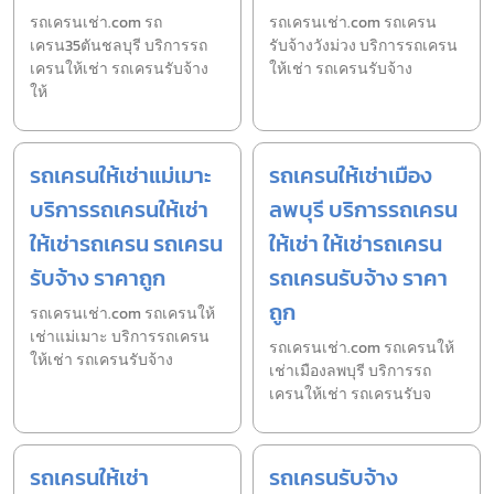
รถเครนเช่า.com รถ
รถเครนเช่า.com รถเครน
เครน35ตันชลบุรี บริการรถ
รับจ้างวังม่วง บริการรถเครน
เครนให้เช่า รถเครนรับจ้าง
ให้เช่า รถเครนรับจ้าง
ให้
รถเครนให้เช่าแม่เมาะ
รถเครนให้เช่าเมือง
บริการรถเครนให้เช่า
ลพบุรี บริการรถเครน
ให้เช่ารถเครน รถเครน
ให้เช่า ให้เช่ารถเครน
รับจ้าง ราคาถูก
รถเครนรับจ้าง ราคา
ถูก
รถเครนเช่า.com รถเครนให้
เช่าแม่เมาะ บริการรถเครน
รถเครนเช่า.com รถเครนให้
ให้เช่า รถเครนรับจ้าง
เช่าเมืองลพบุรี บริการรถ
เครนให้เช่า รถเครนรับจ
รถเครนให้เช่า
รถเครนรับจ้าง