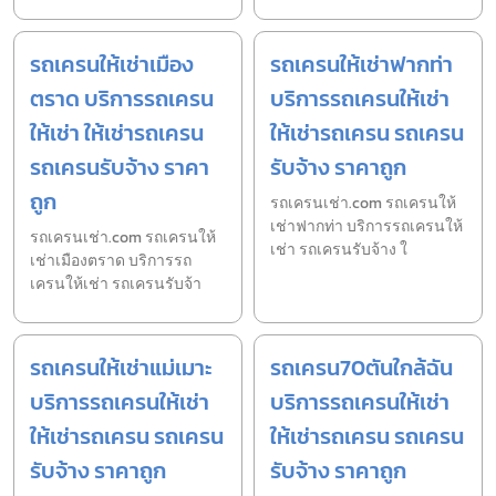
รถเครนให้เช่าเมือง
รถเครนให้เช่าฟากท่า
ตราด บริการรถเครน
บริการรถเครนให้เช่า
ให้เช่า ให้เช่ารถเครน
ให้เช่ารถเครน รถเครน
รถเครนรับจ้าง ราคา
รับจ้าง ราคาถูก
ถูก
รถเครนเช่า.com รถเครนให้
เช่าฟากท่า บริการรถเครนให้
รถเครนเช่า.com รถเครนให้
เช่า รถเครนรับจ้าง ใ
เช่าเมืองตราด บริการรถ
เครนให้เช่า รถเครนรับจ้า
รถเครนให้เช่าแม่เมาะ
รถเครน70ตันใกล้ฉัน
บริการรถเครนให้เช่า
บริการรถเครนให้เช่า
ให้เช่ารถเครน รถเครน
ให้เช่ารถเครน รถเครน
รับจ้าง ราคาถูก
รับจ้าง ราคาถูก