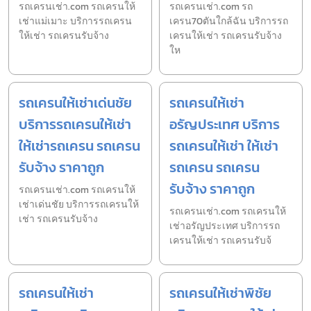
รถเครนเช่า.com รถเครนให้
รถเครนเช่า.com รถ
เช่าแม่เมาะ บริการรถเครน
เครน70ตันใกล้ฉัน บริการรถ
ให้เช่า รถเครนรับจ้าง
เครนให้เช่า รถเครนรับจ้าง
ให
รถเครนให้เช่าเด่นชัย
รถเครนให้เช่า
บริการรถเครนให้เช่า
อรัญประเทศ บริการ
ให้เช่ารถเครน รถเครน
รถเครนให้เช่า ให้เช่า
รับจ้าง ราคาถูก
รถเครน รถเครน
รับจ้าง ราคาถูก
รถเครนเช่า.com รถเครนให้
เช่าเด่นชัย บริการรถเครนให้
รถเครนเช่า.com รถเครนให้
เช่า รถเครนรับจ้าง
เช่าอรัญประเทศ บริการรถ
เครนให้เช่า รถเครนรับจ้
รถเครนให้เช่า
รถเครนให้เช่าพิชัย