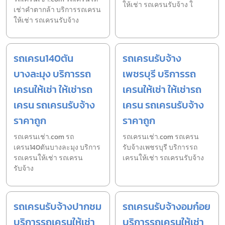
ให้เช่า รถเครนรับจ้าง ใ
เช่าคำตากล้า บริการรถเครน
ให้เช่า รถเครนรับจ้าง
รถเครน140ตัน
รถเครนรับจ้าง
บางละมุง บริการรถ
เพชรบุรี บริการรถ
เครนให้เช่า ให้เช่ารถ
เครนให้เช่า ให้เช่ารถ
เครน รถเครนรับจ้าง
เครน รถเครนรับจ้าง
ราคาถูก
ราคาถูก
รถเครนเช่า.com รถ
รถเครนเช่า.com รถเครน
เครน140ตันบางละมุง บริการ
รับจ้างเพชรบุรี บริการรถ
รถเครนให้เช่า รถเครน
เครนให้เช่า รถเครนรับจ้าง
รับจ้าง
รถเครนรับจ้างปากชม
รถเครนรับจ้างอมก๋อย
บริการรถเครนให้เช่า
บริการรถเครนให้เช่า