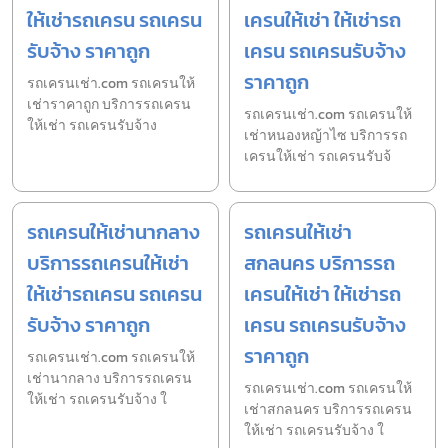
ให้เช่ารถเครน รถเครน
เครนให้เช่า ให้เช่ารถ
รับจ้าง ราคาถูก
เครน รถเครนรับจ้าง
ราคาถูก
รถเครนเช่า.com รถเครนให้
เช่าราคาถูก บริการรถเครน
รถเครนเช่า.com รถเครนให้
ให้เช่า รถเครนรับจ้าง
เช่าหนองหญ้าไซ บริการรถ
เครนให้เช่า รถเครนรับจ้
รถเครนให้เช่านากลาง
รถเครนให้เช่า
บริการรถเครนให้เช่า
สกลนคร บริการรถ
ให้เช่ารถเครน รถเครน
เครนให้เช่า ให้เช่ารถ
รับจ้าง ราคาถูก
เครน รถเครนรับจ้าง
ราคาถูก
รถเครนเช่า.com รถเครนให้
เช่านากลาง บริการรถเครน
รถเครนเช่า.com รถเครนให้
ให้เช่า รถเครนรับจ้าง ใ
เช่าสกลนคร บริการรถเครน
ให้เช่า รถเครนรับจ้าง ใ