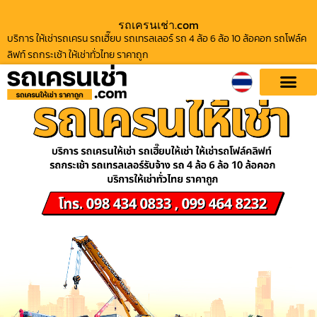
รถเครนเช่า.com
บริการ ให้เช่ารถเครน รถเฮี๊ยบ รถเทรลเลอร์ รถ 4 ล้อ 6 ล้อ 10 ล้อคอก รถโฟล์ค
ลิฟท์ รถกระเช้า ให้เช่าทั่วไทย ราคาถูก