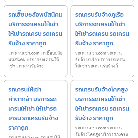
รถเฮี๊ยบ6ล้อพนัสนิคม
รถเครนรับจ้างภูเรือ
บริการรถเครนให้เช่า
บริการรถเครนให้เช่า
ให้เช่ารถเครน รถเครน
ให้เช่ารถเครน รถเครน
รับจ้าง ราคาถูก
รับจ้าง ราคาถูก
รถเครนเช่า.com รถเฮี๊ยบ6ล้อ
รถเครนเช่า.com รถเครน
พนัสนิคม บริการรถเครนให้
รับจ้างภูเรือ บริการรถเครน
เช่า รถเครนรับจ้าง
ให้เช่า รถเครนรับจ้าง ใ
รถเครนให้เช่า
รถเครนรับจ้างโคกสูง
คำตากล้า บริการรถ
บริการรถเครนให้เช่า
เครนให้เช่า ให้เช่ารถ
ให้เช่ารถเครน รถเครน
เครน รถเครนรับจ้าง
รับจ้าง ราคาถูก
ราคาถูก
รถเครนเช่า.com รถเครน
รับจ้างโคกสูง บริการรถเครน
รถเครนเช่า.com รถเครนให้