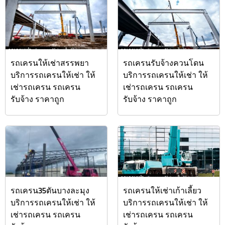
รถเครนให้เช่าสรรพยา
รถเครนรับจ้างควนโดน
บริการรถเครนให้เช่า ให้
บริการรถเครนให้เช่า ให้
เช่ารถเครน รถเครน
เช่ารถเครน รถเครน
รับจ้าง ราคาถูก
รับจ้าง ราคาถูก
รถเครน35ตันบางละมุง
รถเครนให้เช่าเก้าเลี้ยว
บริการรถเครนให้เช่า ให้
บริการรถเครนให้เช่า ให้
เช่ารถเครน รถเครน
เช่ารถเครน รถเครน