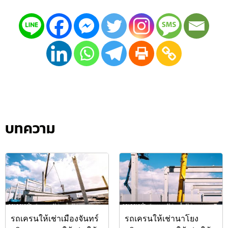
บทความ
รถเครนให้เช่าเมืองจันทร์
รถเครนให้เช่านาโยง