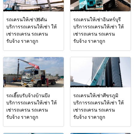
รถเครนให้เช่า35ตัน
รถเครนให้เช่าอินทร์บุรี
บริการรถเครนให้เช่า ให้
บริการรถเครนให้เช่า ให้
เช่ารถเครน รถเครน
เช่ารถเครน รถเครน
รับจ้าง ราคาถูก
รับจ้าง ราคาถูก
รถเฮี๊ยบรับจ้างบ้านบึง
รถเครนให้เช่าศีขรภูมิ
บริการรถเครนให้เช่า ให้
บริการรถเครนให้เช่า ให้
เช่ารถเครน รถเครน
เช่ารถเครน รถเครน
รับจ้าง ราคาถูก
รับจ้าง ราคาถูก