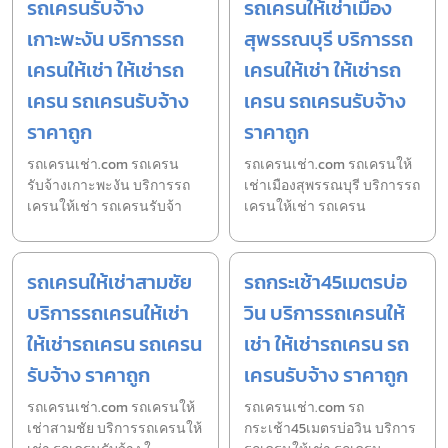
รถเครนรับจ้าง
รถเครนให้เช่าเมือง
เกาะพะงัน บริการรถ
สุพรรณบุรี บริการรถ
เครนให้เช่า ให้เช่ารถ
เครนให้เช่า ให้เช่ารถ
เครน รถเครนรับจ้าง
เครน รถเครนรับจ้าง
ราคาถูก
ราคาถูก
รถเครนเช่า.com รถเครน
รถเครนเช่า.com รถเครนให้
รับจ้างเกาะพะงัน บริการรถ
เช่าเมืองสุพรรณบุรี บริการรถ
เครนให้เช่า รถเครนรับจ้า
เครนให้เช่า รถเครน
รถเครนให้เช่าสามชัย
รถกระเช้า45เมตรบ่อ
บริการรถเครนให้เช่า
วิน บริการรถเครนให้
ให้เช่ารถเครน รถเครน
เช่า ให้เช่ารถเครน รถ
รับจ้าง ราคาถูก
เครนรับจ้าง ราคาถูก
รถเครนเช่า.com รถเครนให้
รถเครนเช่า.com รถ
เช่าสามชัย บริการรถเครนให้
กระเช้า45เมตรบ่อวิน บริการ