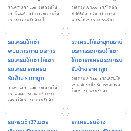
รถเครนเช่า.com รถเครนให้
รถเครนเช่า.com รถโฟล์ค
เช่าโนนสัง บริการรถเครนให้
ลิฟท์3ตันบ่อวิน บริการรถ
เช่า รถเครนรับจ้าง ใ
เครนให้เช่า รถเครนรับจ้า
รถเครนให้เช่า
รถเครนให้เช่าอุทัยธานี
พนมสารคาม บริการ
บริการรถเครนให้เช่า
รถเครนให้เช่า ให้เช่า
ให้เช่ารถเครน รถเครน
รถเครน รถเครน
รับจ้าง ราคาถูก
รับจ้าง ราคาถูก
รถเครนเช่า.com รถเครนให้
เช่าอุทัยธานี บริการรถเครน
รถเครนเช่า.com รถเครนให้
ให้เช่า รถเครนรับจ้า
เช่าพนมสารคาม บริการรถ
เครนให้เช่า รถเครนรับจ้า
รถกระเช้า27เมตร
รถเครนรับจ้าง
พัทยา บริการรถเครน
อาจสามารถ บริการรถ