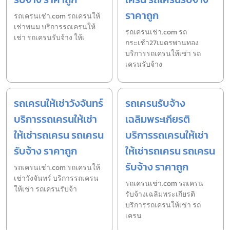
ราคาถูก
รถเครนเช่า.com รถเครนให้
เช่าพนม บริการรถเครนให้
รถเครนเช่า.com รถ
เช่า รถเครนรับจ้าง ให้เ
กระเช้า27เมตรพานทอง
บริการรถเครนให้เช่า รถ
เครนรับจ้าง
รถเครนให้เช่าวังจันทร์
รถเครนรับจ้าง
บริการรถเครนให้เช่า
เฉลิมพระเกียรติ
ให้เช่ารถเครน รถเครน
บริการรถเครนให้เช่า
รับจ้าง ราคาถูก
ให้เช่ารถเครน รถเครน
รับจ้าง ราคาถูก
รถเครนเช่า.com รถเครนให้
เช่าวังจันทร์ บริการรถเครน
รถเครนเช่า.com รถเครน
ให้เช่า รถเครนรับจ้า
รับจ้างเฉลิมพระเกียรติ
บริการรถเครนให้เช่า รถ
เครน