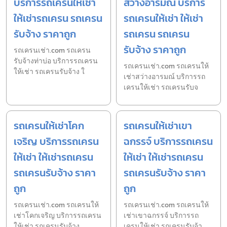
บริการรถเครนให้เช่า
สว่างอารมณ์ บริการ
ให้เช่ารถเครน รถเครน
รถเครนให้เช่า ให้เช่า
รับจ้าง ราคาถูก
รถเครน รถเครน
รับจ้าง ราคาถูก
รถเครนเช่า.com รถเครน
รับจ้างท่าบ่อ บริการรถเครน
รถเครนเช่า.com รถเครนให้
ให้เช่า รถเครนรับจ้าง ใ
เช่าสว่างอารมณ์ บริการรถ
เครนให้เช่า รถเครนรับจ
รถเครนให้เช่าโคก
รถเครนให้เช่าเขา
เจริญ บริการรถเครน
ฉกรรจ์ บริการรถเครน
ให้เช่า ให้เช่ารถเครน
ให้เช่า ให้เช่ารถเครน
รถเครนรับจ้าง ราคา
รถเครนรับจ้าง ราคา
ถูก
ถูก
รถเครนเช่า.com รถเครนให้
รถเครนเช่า.com รถเครนให้
เช่าโคกเจริญ บริการรถเครน
เช่าเขาฉกรรจ์ บริการรถ
ให้เช่า รถเครนรับจ้าง
เครนให้เช่า รถเครนรับจ้า