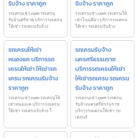
รับจ้าง ราคาถูก
รับจ้าง ราคาถูก
รถเครนเช่า.com รถเครน
รถเครนเช่า.com รถเครนให้
รับจ้างศรีธาตุ บริการรถเครน
เช่าโนนศิลา บริการรถเครน
ให้เช่า รถเครนรับจ้าง
ให้เช่า รถเครนรับจ้าง
รถเครนให้เช่า
รถเครนรับจ้าง
หนองแค บริการรถ
นครศรีธรรมราช
เครนให้เช่า ให้เช่ารถ
บริการรถเครนให้เช่า
เครน รถเครนรับจ้าง
ให้เช่ารถเครน รถเครน
ราคาถูก
รับจ้าง ราคาถูก
รถเครนเช่า.com รถเครนให้
รถเครนเช่า.com รถเครน
เช่าหนองแค บริการรถเครน
รับจ้างนครศรีธรรมราช
ให้เช่า รถเครนรับจ้าง ใ
บริการรถเครนให้เช่า รถ
เครนรั