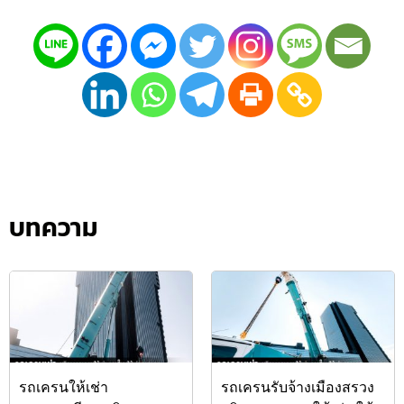
บทความ
รถเครนให้เช่า
รถเครนรับจ้างเมืองสรวง