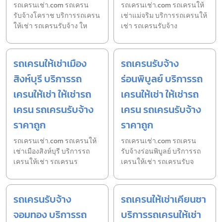
รถเครนเช่า.com รถเครน
รถเครนเช่า.com รถเครนให้
รับจ้างโคราช บริการรถเครน
เช่าแม่จริม บริการรถเครนให้
ให้เช่า รถเครนรับจ้าง ให
เช่า รถเครนรับจ้าง
รถเครนให้เช่าเมือง
รถเครนรับจ้าง
สิงห์บุรี บริการรถ
ร่อนพิบูลย์ บริการรถ
เครนให้เช่า ให้เช่ารถ
เครนให้เช่า ให้เช่ารถ
เครน รถเครนรับจ้าง
เครน รถเครนรับจ้าง
ราคาถูก
ราคาถูก
รถเครนเช่า.com รถเครนให้
รถเครนเช่า.com รถเครน
เช่าเมืองสิงห์บุรี บริการรถ
รับจ้างร่อนพิบูลย์ บริการรถ
เครนให้เช่า รถเครนร
เครนให้เช่า รถเครนรับจ
รถเครนรับจ้าง
รถเครนให้เช่าเคียนซา
จอมทอง บริการรถ
บริการรถเครนให้เช่า