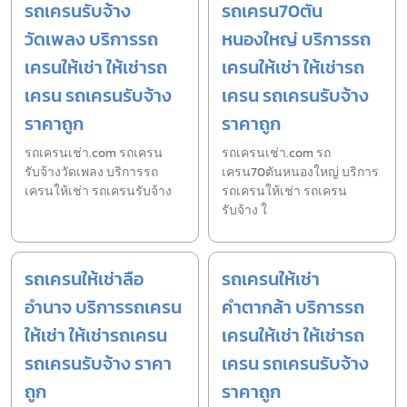
รถเครนรับจ้าง
รถเครน70ตัน
วัดเพลง บริการรถ
หนองใหญ่ บริการรถ
เครนให้เช่า ให้เช่ารถ
เครนให้เช่า ให้เช่ารถ
เครน รถเครนรับจ้าง
เครน รถเครนรับจ้าง
ราคาถูก
ราคาถูก
รถเครนเช่า.com รถเครน
รถเครนเช่า.com รถ
รับจ้างวัดเพลง บริการรถ
เครน70ตันหนองใหญ่ บริการ
เครนให้เช่า รถเครนรับจ้าง
รถเครนให้เช่า รถเครน
รับจ้าง ใ
รถเครนให้เช่าลือ
รถเครนให้เช่า
อำนาจ บริการรถเครน
คำตากล้า บริการรถ
ให้เช่า ให้เช่ารถเครน
เครนให้เช่า ให้เช่ารถ
รถเครนรับจ้าง ราคา
เครน รถเครนรับจ้าง
ถูก
ราคาถูก