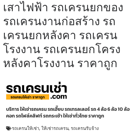
เสาไฟฟ้า รถเครนยกของ
รถเครนงานก่อสร้าง รถ
เครนยกหลังคา รถเครน
โรงงาน รถเครนยกโครง
หลังคาโรงงาน ราคาถูก
บริการ ให้เช่ารถเครน รถเฮี๊ยบ รถเทรลเลอร์ รถ 4 ล้อ 6 ล้อ 10 ล้อ
คอก รถโฟล์คลิฟท์ รถกระเช้า ให้เช่าทั่วไทย ราคาถูก
รถเครนให้เช่า
,
ให้เช่ารถเครน
,
รถเครนรับจ้าง