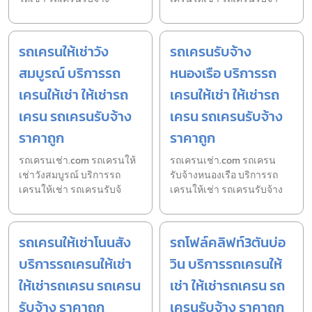
รถเครนให้เช่าวัง
รถเครนรับจ้าง
สมบูรณ์ บริการรถ
หนองเรือ บริการรถ
เครนให้เช่า ให้เช่ารถ
เครนให้เช่า ให้เช่ารถ
เครน รถเครนรับจ้าง
เครน รถเครนรับจ้าง
ราคาถูก
ราคาถูก
รถเครนเช่า.com รถเครนให้
รถเครนเช่า.com รถเครน
เช่าวังสมบูรณ์ บริการรถ
รับจ้างหนองเรือ บริการรถ
เครนให้เช่า รถเครนรับจ้
เครนให้เช่า รถเครนรับจ้าง
รถเครนให้เช่าโนนสัง
รถโฟล์คลิฟท์3ตันบ่อ
บริการรถเครนให้เช่า
วิน บริการรถเครนให้
ให้เช่ารถเครน รถเครน
เช่า ให้เช่ารถเครน รถ
รับจ้าง ราคาถูก
เครนรับจ้าง ราคาถูก