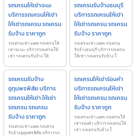
รถเครนให้เช่าจะนะ
รถเครนรับจ้างธนบุรี
บริการรถเครนให้เช่า
บริการรถเครนให้เช่า
ให้เช่ารถเครน รถเครน
ให้เช่ารถเครน รถเครน
รับจ้าง ราคาถูก
รับจ้าง ราคาถูก
รถเครนเช่า.com รถเครนให้
รถเครนเช่า.com รถเครน
เช่าจะนะ บริการรถเครนให้
รับจ้างธนบุรี บริการรถเครน
เช่า รถเครนรับจ้าง ให้
ให้เช่า รถเครนรับจ้าง ใ
รถเครนรับจ้าง
รถเครนให้เช่าร่องคำ
อุทุมพรพิสัย บริการ
บริการรถเครนให้เช่า
รถเครนให้เช่า ให้เช่า
ให้เช่ารถเครน รถเครน
รถเครน รถเครน
รับจ้าง ราคาถูก
รับจ้าง ราคาถูก
รถเครนเช่า.com รถเครนให้
เช่าร่องคำ บริการรถเครนให้
รถเครนเช่า.com รถเครน
เช่า รถเครนรับจ้าง ใ
รับจ้างอุทุมพรพิสัย บริการรถ