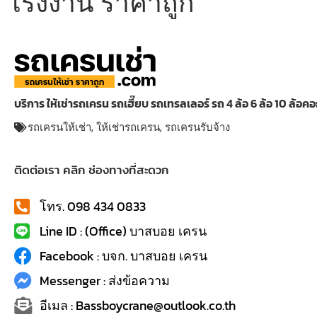
โรงงาน ราคาถูก
บริการ ให้เช่ารถเครน รถเฮี๊ยบ รถเทรลเลอร์ รถ 4 ล้อ 6 ล้อ 10 ล้อคอ
รถเครนให้เช่า
,
ให้เช่ารถเครน
,
รถเครนรับจ้าง
ติดต่อเรา คลิก ช่องทางที่สะดวก
โทร. 098 434 0833
Line ID : (Office) บาสบอย เครน
Facebook : บจก. บาสบอย เครน
Messenger : ส่งข้อความ
อีเมล : Bassboycrane@outlook.co.th