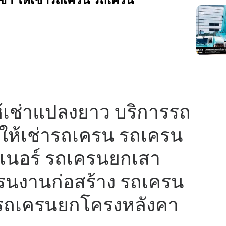
่า ให้เช่ารถเครน รถเครน
้เช่าแปลงยาว บริการรถ
 ให้เช่ารถเครน รถเครน
เนอร์ รถเครนยกเสา
รนงานก่อสร้าง รถเครน
รถเครนยกโครงหลังคา