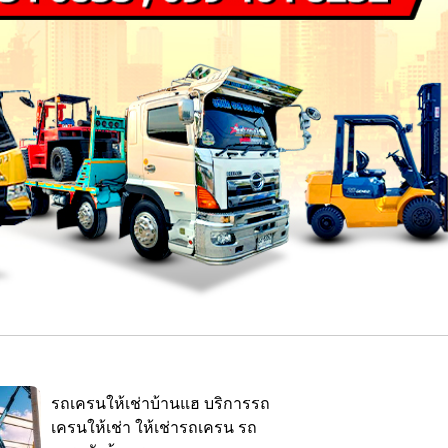
รถเครนให้เช่าบ้านแฮ บริการรถ
เครนให้เช่า ให้เช่ารถเครน รถ