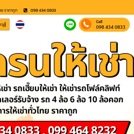
ไทย ราคาถูก
098 434 0833
Call
มนู
098 434 0833