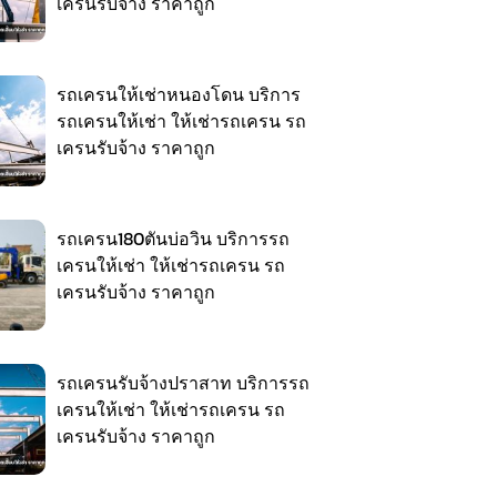
เครนรับจ้าง ราคาถูก
รถเครนให้เช่าหนองโดน บริการ
รถเครนให้เช่า ให้เช่ารถเครน รถ
เครนรับจ้าง ราคาถูก
รถเครน180ตันบ่อวิน บริการรถ
เครนให้เช่า ให้เช่ารถเครน รถ
เครนรับจ้าง ราคาถูก
รถเครนรับจ้างปราสาท บริการรถ
เครนให้เช่า ให้เช่ารถเครน รถ
เครนรับจ้าง ราคาถูก