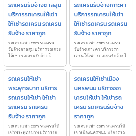
รถเครนรับจ้างตาลสุม
รถเครนรับจ้างเกาะคา
บริการรถเครนให้เช่า
บริการรถเครนให้เช่า
ให้เช่ารถเครน รถเครน
ให้เช่ารถเครน รถเครน
รับจ้าง ราคาถูก
รับจ้าง ราคาถูก
รถเครนเช่า.com รถเครน
รถเครนเช่า.com รถเครน
รับจ้างตาลสุม บริการรถเครน
รับจ้างเกาะคา บริการรถ
ให้เช่า รถเครนรับจ้าง ใ
เครนให้เช่า รถเครนรับจ้าง ใ
รถเครนให้เช่า
รถเครนให้เช่าเมือง
พระพุทธบาท บริการ
นครพนม บริการรถ
รถเครนให้เช่า ให้เช่า
เครนให้เช่า ให้เช่ารถ
รถเครน รถเครน
เครน รถเครนรับจ้าง
รับจ้าง ราคาถูก
ราคาถูก
รถเครนเช่า.com รถเครนให้
รถเครนเช่า.com รถเครนให้
เช่าพระพุทธบาท บริการรถ
เช่าเมืองนครพนม บริการรถ