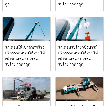
ถูก
รับจ้าง ราคาถูก
รถเครนให้เช่าลาดพร้าว
รถเครนรับจ้างวชิรบารมี
บริการรถเครนให้เช่า ให้
บริการรถเครนให้เช่า ให้
เช่ารถเครน รถเครน
เช่ารถเครน รถเครน
รับจ้าง ราคาถูก
รับจ้าง ราคาถูก