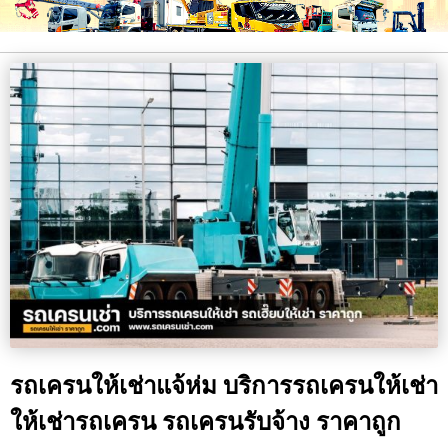
รถเครนให้เช่าแจ้ห่ม บริการรถเครนให้เช่า
ให้เช่ารถเครน รถเครนรับจ้าง ราคาถูก