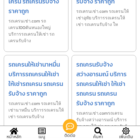
เครน รถเครนรับจ้าง
รับจ้าง ราคาถูก
ราคาถูก
รถเครนเช่า.com รถเครนให้
เช่าอุทัย บริการรถเครนให้
รถเครนเช่า.com รถ
เช่า รถเครนรับจ้าง ให
เครน100ตันหนองใหญ่
บริการรถเครนให้เช่า รถ
เครนรับจ้าง
รถเครนให้เช่านาหมื่น
รถเครนรับจ้าง
บริการรถเครนให้เช่า
สว่างอารมณ์ บริการ
ให้เช่ารถเครน รถเครน
รถเครนให้เช่า ให้เช่า
รับจ้าง ราคาถูก
รถเครน รถเครน
รับจ้าง ราคาถูก
รถเครนเช่า.com รถเครนให้
เช่านาหมื่น บริการรถเครนให้
รถเครนเช่า.comรถเครน
เช่า รถเครนรับจ้าง
รับจ้างสว่างอารมณ์ บริการ
รถเครนให้เช่า รถเครนรับจ้
ติดต่อ
หน้าหลัก
เมนู
ค้นหา
เพิ่มเติม