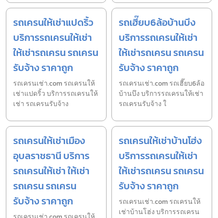
รถเครนให้เช่าแปดริ้ว
รถเฮี๊ยบ6ล้อบ้านบึง
บริการรถเครนให้เช่า
บริการรถเครนให้เช่า
ให้เช่ารถเครน รถเครน
ให้เช่ารถเครน รถเครน
รับจ้าง ราคาถูก
รับจ้าง ราคาถูก
รถเครนเช่า.com รถเครนให้
รถเครนเช่า.com รถเฮี๊ยบ6ล้อ
เช่าแปดริ้ว บริการรถเครนให้
บ้านบึง บริการรถเครนให้เช่า
เช่า รถเครนรับจ้าง
รถเครนรับจ้าง ใ
รถเครนให้เช่าเมือง
รถเครนให้เช่าบ้านโฮ่ง
อุบลราชธานี บริการ
บริการรถเครนให้เช่า
รถเครนให้เช่า ให้เช่า
ให้เช่ารถเครน รถเครน
รถเครน รถเครน
รับจ้าง ราคาถูก
รับจ้าง ราคาถูก
รถเครนเช่า.com รถเครนให้
เช่าบ้านโฮ่ง บริการรถเครน
รถเครนเช่า.com รถเครนให้