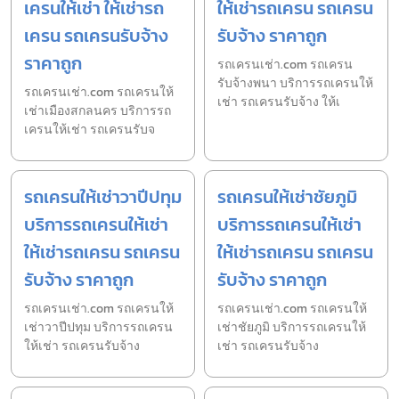
เครนให้เช่า ให้เช่ารถ
ให้เช่ารถเครน รถเครน
เครน รถเครนรับจ้าง
รับจ้าง ราคาถูก
ราคาถูก
รถเครนเช่า.com รถเครน
รับจ้างพนา บริการรถเครนให้
รถเครนเช่า.com รถเครนให้
เช่า รถเครนรับจ้าง ให้เ
เช่าเมืองสกลนคร บริการรถ
เครนให้เช่า รถเครนรับจ
รถเครนให้เช่าวาปีปทุม
รถเครนให้เช่าชัยภูมิ
บริการรถเครนให้เช่า
บริการรถเครนให้เช่า
ให้เช่ารถเครน รถเครน
ให้เช่ารถเครน รถเครน
รับจ้าง ราคาถูก
รับจ้าง ราคาถูก
รถเครนเช่า.com รถเครนให้
รถเครนเช่า.com รถเครนให้
เช่าวาปีปทุม บริการรถเครน
เช่าชัยภูมิ บริการรถเครนให้
ให้เช่า รถเครนรับจ้าง
เช่า รถเครนรับจ้าง