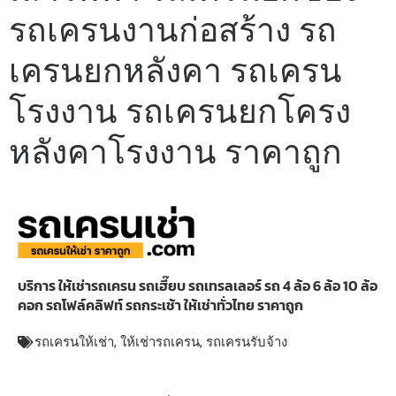
รถเครนงานก่อสร้าง รถ
เครนยกหลังคา รถเครน
โรงงาน รถเครนยกโครง
หลังคาโรงงาน ราคาถูก
บริการ ให้เช่ารถเครน รถเฮี๊ยบ รถเทรลเลอร์ รถ 4 ล้อ 6 ล้อ 10 ล้อ
คอก รถโฟล์คลิฟท์ รถกระเช้า ให้เช่าทั่วไทย ราคาถูก
รถเครนให้เช่า
,
ให้เช่ารถเครน
,
รถเครนรับจ้าง