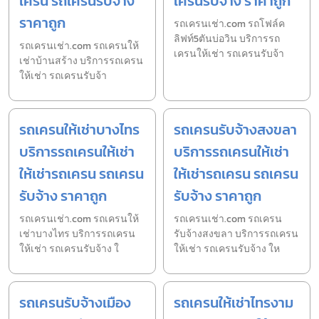
เครน รถเครนรับจ้าง
เครนรับจ้าง ราคาถูก
ราคาถูก
รถเครนเช่า.com รถโฟล์ค
ลิฟท์5ตันบ่อวิน บริการรถ
รถเครนเช่า.com รถเครนให้
เครนให้เช่า รถเครนรับจ้า
เช่าบ้านสร้าง บริการรถเครน
ให้เช่า รถเครนรับจ้า
รถเครนให้เช่าบางไทร
รถเครนรับจ้างสงขลา
บริการรถเครนให้เช่า
บริการรถเครนให้เช่า
ให้เช่ารถเครน รถเครน
ให้เช่ารถเครน รถเครน
รับจ้าง ราคาถูก
รับจ้าง ราคาถูก
รถเครนเช่า.com รถเครนให้
รถเครนเช่า.com รถเครน
เช่าบางไทร บริการรถเครน
รับจ้างสงขลา บริการรถเครน
ให้เช่า รถเครนรับจ้าง ใ
ให้เช่า รถเครนรับจ้าง ให
รถเครนรับจ้างเมือง
รถเครนให้เช่าไทรงาม