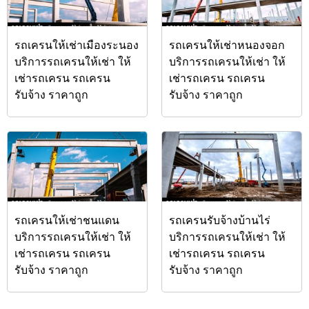
รถเครนให้เช่าเมืองระนอง
รถเครนให้เช่าหนองจอก
บริการรถเครนให้เช่า ให้
บริการรถเครนให้เช่า ให้
เช่ารถเครน รถเครน
เช่ารถเครน รถเครน
รับจ้าง ราคาถูก
รับจ้าง ราคาถูก
รถเครนให้เช่าชนแดน
รถเครนรับจ้างบ้านไร่
บริการรถเครนให้เช่า ให้
บริการรถเครนให้เช่า ให้
เช่ารถเครน รถเครน
เช่ารถเครน รถเครน
รับจ้าง ราคาถูก
รับจ้าง ราคาถูก