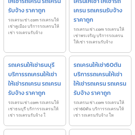
ให้เช่ารถเครน รถเครน
เครนให้เช่า ให้เช่ารถ
รับจ้าง ราคาถูก
เครน รถเครนรับจ้าง
ราคาถูก
รถเครนเช่า.com รถเครนให้
เช่าคูเมือง บริการรถเครนให้
รถเครนเช่า.com รถเครนให้
เช่า รถเครนรับจ้าง
เช่าพรเจริญ บริการรถเครน
ให้เช่า รถเครนรับจ้าง
รถเครนให้เช่าธนบุรี
รถเครนให้เช่า60ตัน
บริการรถเครนให้เช่า
บริการรถเครนให้เช่า
ให้เช่ารถเครน รถเครน
ให้เช่ารถเครน รถเครน
รับจ้าง ราคาถูก
รับจ้าง ราคาถูก
รถเครนเช่า.com รถเครนให้
รถเครนเช่า.com รถเครนให้
เช่าธนบุรี บริการรถเครนให้
เช่า60ตัน บริการรถเครนให้
เช่า รถเครนรับจ้าง ใ
เช่า รถเครนรับจ้าง ให