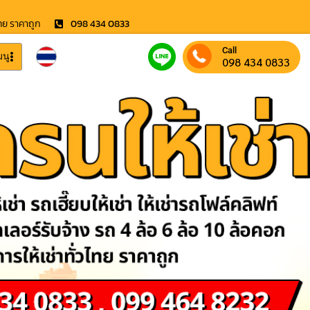
ไทย ราคาถูก
098 434 0833
Call
มนู
098 434 0833