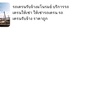
รถเครนรับจ้างมโนรมย์ บริการรถ
เครนให้เช่า ให้เช่ารถเครน รถ
เครนรับจ้าง ราคาถูก