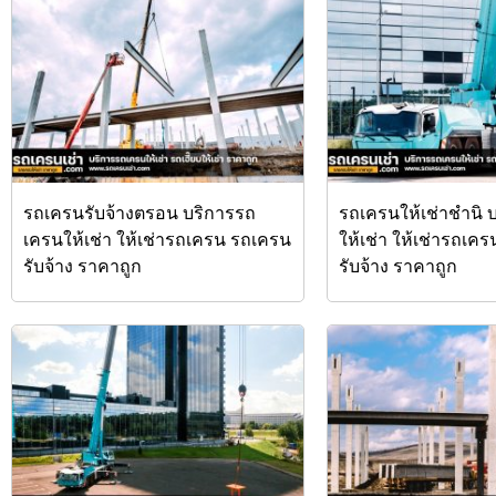
รถเครนรับจ้างตรอน บริการรถ
รถเครนให้เช่าชำนิ 
เครนให้เช่า ให้เช่ารถเครน รถเครน
ให้เช่า ให้เช่ารถเค
รับจ้าง ราคาถูก
รับจ้าง ราคาถูก