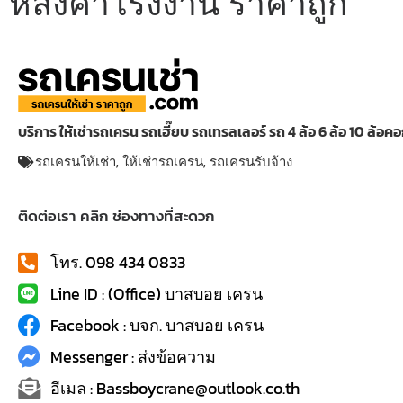
หลังคาโรงงาน ราคาถูก
บริการ ให้เช่ารถเครน รถเฮี๊ยบ รถเทรลเลอร์ รถ 4 ล้อ 6 ล้อ 10 ล้อคอ
รถเครนให้เช่า
,
ให้เช่ารถเครน
,
รถเครนรับจ้าง
ติดต่อเรา คลิก ช่องทางที่สะดวก
โทร. 098 434 0833
Line ID : (Office) บาสบอย เครน
Facebook : บจก. บาสบอย เครน
Messenger : ส่งข้อความ
อีเมล : Bassboycrane@outlook.co.th