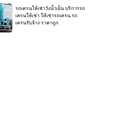
รถเครนให้เช่าวังน้ำเย็น บริการรถ
เครนให้เช่า ให้เช่ารถเครน รถ
เครนรับจ้าง ราคาถูก