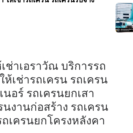
า ให้เช่ารถเครน รถเครนรับจ้าง
เช่าเอราวัณ บริการรถ
 ให้เช่ารถเครน รถเครน
เนอร์ รถเครนยกเสา
รนงานก่อสร้าง รถเครน
รถเครนยกโครงหลังคา