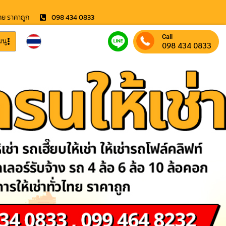
ไทย ราคาถูก
098 434 0833
Call
มนู
098 434 0833