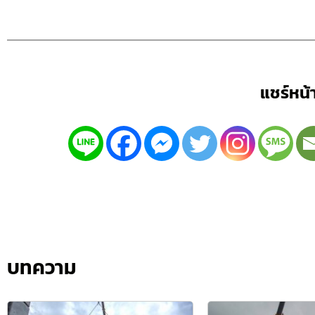
แชร์หน้า
บทความ