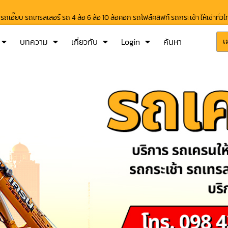
 รถเฮี๊ยบ รถเทรลเลอร์ รถ 4 ล้อ 6 ล้อ 10 ล้อคอก รถโฟล์คลิฟท์ รถกระเช้า ให้เช่าทั่ว
บทความ
เกี่ยวกับ
Login
ค้นหา
เ