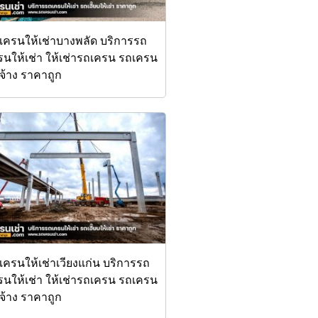
เครนให้เช่าบางพลัด บริการรถ
รนให้เช่า ให้เช่ารถเครน รถเครน
บจ้าง ราคาถูก
เครนให้เช่าเวียงแก่น บริการรถ
รนให้เช่า ให้เช่ารถเครน รถเครน
บจ้าง ราคาถูก