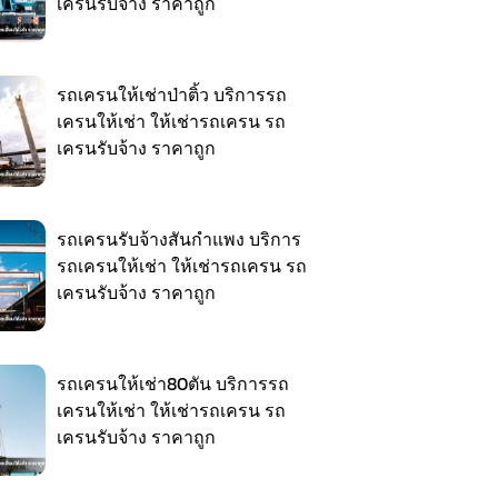
เครนรับจ้าง ราคาถูก
รถเครนให้เช่าป่าติ้ว บริการรถ
เครนให้เช่า ให้เช่ารถเครน รถ
เครนรับจ้าง ราคาถูก
รถเครนรับจ้างสันกำแพง บริการ
รถเครนให้เช่า ให้เช่ารถเครน รถ
เครนรับจ้าง ราคาถูก
รถเครนให้เช่า80ตัน บริการรถ
เครนให้เช่า ให้เช่ารถเครน รถ
เครนรับจ้าง ราคาถูก