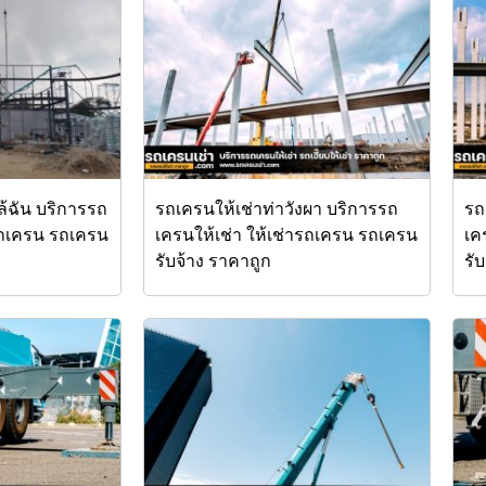
ล้ฉัน บริการรถ
รถเครนให้เช่าท่าวังผา บริการรถ
รถ
ารถเครน รถเครน
เครนให้เช่า ให้เช่ารถเครน รถเครน
เค
รับจ้าง ราคาถูก
รั