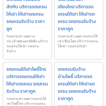
สัตหีบ บริการรถเครน
เชียงใหม่ บริการรถ
ให้เช่า ให้เช่ารถเครน
เครนให้เช่า ให้เช่ารถ
รถเครนรับจ้าง ราคา
เครน รถเครนรับจ้าง
ถูก
ราคาถูก
รถเครนเช่า.com รถ
รถเครนเช่า.com รถเครนให้
กระเช้า40เมตรสัตหีบ บริการ
เช่าเชียงใหม่ บริการรถเครน
รถเครนให้เช่า รถเครน
ให้เช่า รถเครนรับจ้า
รับจ้าง
รถเครนให้เช่าโพธิ์ไทร
รถเครนรับจ้าง
บริการรถเครนให้เช่า
บ้านโพธิ์ บริการรถ
ให้เช่ารถเครน รถเครน
เครนให้เช่า ให้เช่ารถ
รับจ้าง ราคาถูก
เครน รถเครนรับจ้าง
ราคาถูก
รถเครนเช่า.com รถเครนให้
เช่าโพธิ์ไทร บริการรถเครน