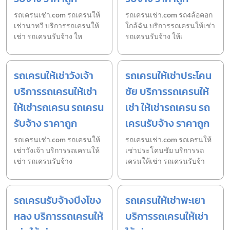
รถเครนเช่า.com รถเครนให้
รถเครนเช่า.com รถ4ล้อคอก
เช่านาทวี บริการรถเครนให้
ใกล้ฉัน บริการรถเครนให้เช่า
เช่า รถเครนรับจ้าง ให
รถเครนรับจ้าง ให้เ
รถเครนให้เช่าวังเจ้า
รถเครนให้เช่าประโคน
บริการรถเครนให้เช่า
ชัย บริการรถเครนให้
ให้เช่ารถเครน รถเครน
เช่า ให้เช่ารถเครน รถ
รับจ้าง ราคาถูก
เครนรับจ้าง ราคาถูก
รถเครนเช่า.com รถเครนให้
รถเครนเช่า.com รถเครนให้
เช่าวังเจ้า บริการรถเครนให้
เช่าประโคนชัย บริการรถ
เช่า รถเครนรับจ้าง
เครนให้เช่า รถเครนรับจ้า
รถเครนรับจ้างบึงโขง
รถเครนให้เช่าพะเยา
หลง บริการรถเครนให้
บริการรถเครนให้เช่า