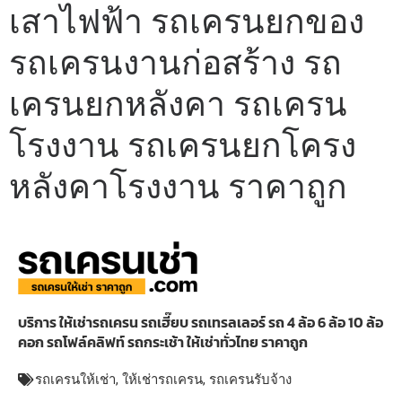
เสาไฟฟ้า รถเครนยกของ
รถเครนงานก่อสร้าง รถ
เครนยกหลังคา รถเครน
โรงงาน รถเครนยกโครง
หลังคาโรงงาน ราคาถูก
บริการ ให้เช่ารถเครน รถเฮี๊ยบ รถเทรลเลอร์ รถ 4 ล้อ 6 ล้อ 10 ล้อ
คอก รถโฟล์คลิฟท์ รถกระเช้า ให้เช่าทั่วไทย ราคาถูก
รถเครนให้เช่า
,
ให้เช่ารถเครน
,
รถเครนรับจ้าง