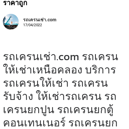
ราคาถูก
รถเครนเช่า.com
17/04/2022
รถเครนเช่า.com รถเครน
ให้เช่าเหนือคลอง บริการ
รถเครนให้เช่า รถเครน
รับจ้าง ให้เช่ารถเครน รถ
เครนยกปูน รถเครนยกตู้
คอนเทนเนอร์ รถเครนยก