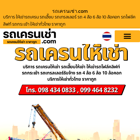
รถเครนเช่า.com
บริการ ให้เช่ารถเครน รถเฮี๊ยบ รถเทรลเลอร์ รถ 4 ล้อ 6 ล้อ 10 ล้อคอก รถโฟล์ค
ลิฟท์ รถกระเช้า ให้เช่าทั่วไทย ราคาถูก