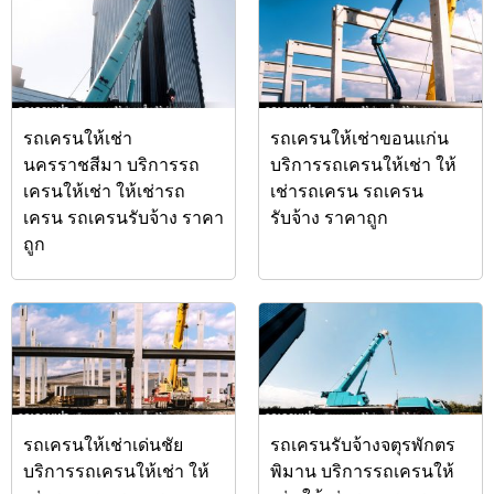
รถเครนให้เช่า
รถเครนให้เช่าขอนแก่น
นครราชสีมา บริการรถ
บริการรถเครนให้เช่า ให้
เครนให้เช่า ให้เช่ารถ
เช่ารถเครน รถเครน
เครน รถเครนรับจ้าง ราคา
รับจ้าง ราคาถูก
ถูก
รถเครนให้เช่าเด่นชัย
รถเครนรับจ้างจตุรพักตร
บริการรถเครนให้เช่า ให้
พิมาน บริการรถเครนให้