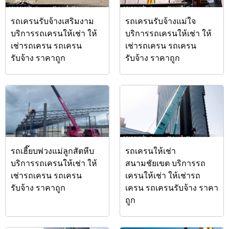
รถเครนรับจ้างเสริมงาม
รถเครนรับจ้างแม่ใจ
บริการรถเครนให้เช่า ให้
บริการรถเครนให้เช่า ให้
เช่ารถเครน รถเครน
เช่ารถเครน รถเครน
รับจ้าง ราคาถูก
รับจ้าง ราคาถูก
รถเฮี๊ยบพ่วงแม่ลูกสัตหีบ
รถเครนให้เช่า
บริการรถเครนให้เช่า ให้
สนามชัยเขต บริการรถ
เช่ารถเครน รถเครน
เครนให้เช่า ให้เช่ารถ
รับจ้าง ราคาถูก
เครน รถเครนรับจ้าง ราคา
ถูก