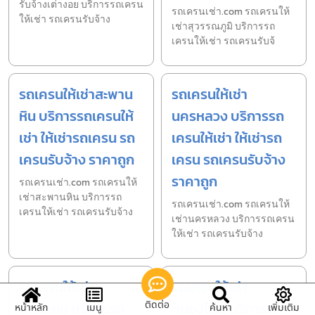
รับจ้างเต่างอย บริการรถเครน
รถเครนเช่า.com รถเครนให้
ให้เช่า รถเครนรับจ้าง
เช่าสุวรรณภูมิ บริการรถ
เครนให้เช่า รถเครนรับจ้
รถเครนให้เช่าสะพาน
รถเครนให้เช่า
หิน บริการรถเครนให้
นครหลวง บริการรถ
เช่า ให้เช่ารถเครน รถ
เครนให้เช่า ให้เช่ารถ
เครนรับจ้าง ราคาถูก
เครน รถเครนรับจ้าง
ราคาถูก
รถเครนเช่า.com รถเครนให้
เช่าสะพานหิน บริการรถ
รถเครนเช่า.com รถเครนให้
เครนให้เช่า รถเครนรับจ้าง
เช่านครหลวง บริการรถเครน
ให้เช่า รถเครนรับจ้าง
รถเครนให้เช่า
รถเครนให้เช่า
ติดต่อ
ขอนแก่น บริการรถ
หนองโดน บริการรถ
หน้าหลัก
เมนู
ค้นหา
เพิ่มเติม