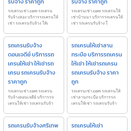
รับจ้าง ราคาถูก
รับจ้าง ราคาถูก
รถเครนเช่า.com รถเครน
รถเครนเช่า.com รถเครนให้
รับจ้างสอง บริการรถเครนให้
เช่าบ้านนา บริการรถเครนให้
เช่า รถเครนรับจ้าง ให้เ
เช่า รถเครนรับจ้าง ใ
รถเครนรับจ้าง
รถเครนให้เช่าลาน
ดอนเจดีย์ บริการรถ
กระบือ บริการรถเครน
เครนให้เช่า ให้เช่ารถ
ให้เช่า ให้เช่ารถเครน
เครน รถเครนรับจ้าง
รถเครนรับจ้าง ราคา
ราคาถูก
ถูก
รถเครนเช่า.com รถเครน
รถเครนเช่า.com รถเครนให้
รับจ้างดอนเจดีย์ บริการรถ
เช่าลานกระบือ บริการรถ
เครนให้เช่า รถเครนรับจ้า
เครนให้เช่า รถเครนรับจ้า
รถเครนรับจ้างศรีเทพ
รถเครนให้เช่า