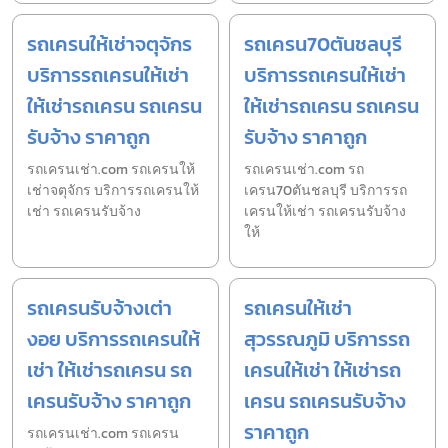
รถเครนให้เช่าจตุจักร
รถเครน70ตันชลบุรี
บริการรถเครนให้เช่า
บริการรถเครนให้เช่า
ให้เช่ารถเครน รถเครน
ให้เช่ารถเครน รถเครน
รับจ้าง ราคาถูก
รับจ้าง ราคาถูก
รถเครนเช่า.com รถเครนให้
รถเครนเช่า.com รถ
เช่าจตุจักร บริการรถเครนให้
เครน70ตันชลบุรี บริการรถ
เช่า รถเครนรับจ้าง
เครนให้เช่า รถเครนรับจ้าง
ให้
รถเครนรับจ้างเต่า
รถเครนให้เช่า
งอย บริการรถเครนให้
สุวรรณภูมิ บริการรถ
เช่า ให้เช่ารถเครน รถ
เครนให้เช่า ให้เช่ารถ
เครนรับจ้าง ราคาถูก
เครน รถเครนรับจ้าง
ราคาถูก
รถเครนเช่า.com รถเครน