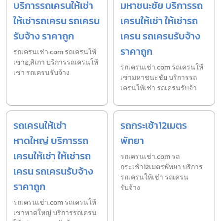
บริการรถเครนให้เช่า
มหาชนะชัย บริการรถ
ให้เช่ารถเครน รถเครน
เครนให้เช่า ให้เช่ารถ
รับจ้าง ราคาถูก
เครน รถเครนรับจ้าง
ราคาถูก
รถเครนเช่า.com รถเครนให้
เช่าอ,สิเกา บริการรถเครนให้
รถเครนเช่า.com รถเครนให้
เช่า รถเครนรับจ้าง
เช่ามหาชนะชัย บริการรถ
เครนให้เช่า รถเครนรับจ้า
รถเครนให้เช่า
รถกระเช้า12เมตร
หาดใหญ่ บริการรถ
พัทยา
เครนให้เช่า ให้เช่ารถ
รถเครนเช่า.com รถ
กระเช้า12เมตรพัทยา บริการ
เครน รถเครนรับจ้าง
รถเครนให้เช่า รถเครน
ราคาถูก
รับจ้าง
รถเครนเช่า.com รถเครนให้
เช่าหาดใหญ่ บริการรถเครน