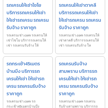
รถเครนให้เช่าไชโย
รถเครนให้เช่าตาคลี
บริการรถเครนให้เช่า
บริการรถเครนให้เช่า
ให้เช่ารถเครน รถเครน
ให้เช่ารถเครน รถเครน
รับจ้าง ราคาถูก
รับจ้าง ราคาถูก
รถเครนเช่า.com รถเครนให้
รถเครนเช่า.com รถเครนให้
เช่าไชโย บริการรถเครนให้
เช่าตาคลี บริการรถเครนให้
เช่า รถเครนรับจ้าง ให้
เช่า รถเครนรับจ้าง ให
รถกระเช้า45เมตร
รถเครนรับจ้าง
บ้านบึง บริการรถ
สามพราน บริการรถ
เครนให้เช่า ให้เช่ารถ
เครนให้เช่า ให้เช่ารถ
เครน รถเครนรับจ้าง
เครน รถเครนรับจ้าง
ราคาถูก
ราคาถูก
รถเครนเช่า.com รถ
รถเครนเช่า.com รถเครน
กระเช้า45เมตรบ้านบึง
รับจ้างสามพราน บริการรถ