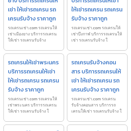
ยาง บริการรถเครนให้
บริการรถเครนให้เช่า
เช่า ให้เช่ารถเครน รถ
ให้เช่ารถเครน รถเครน
เครนรับจ้าง ราคาถูก
รับจ้าง ราคาถูก
รถเครนเช่า.com รถเครนให้
รถเครนเช่า.com รถเครนให้
เช่าเมืองยาง บริการรถเครน
เช่าบึงกาฬ บริการรถเครนให้
ให้เช่า รถเครนรับจ้าง
เช่า รถเครนรับจ้าง ใ
รถเครนให้เช่าพระนคร
รถเครนรับจ้างคอน
บริการรถเครนให้เช่า
สาร บริการรถเครนให้
ให้เช่ารถเครน รถเครน
เช่า ให้เช่ารถเครน รถ
รับจ้าง ราคาถูก
เครนรับจ้าง ราคาถูก
รถเครนเช่า.com รถเครนให้
รถเครนเช่า.com รถเครน
เช่าพระนคร บริการรถเครน
รับจ้างคอนสาร บริการรถ
ให้เช่า รถเครนรับจ้าง ใ
เครนให้เช่า รถเครนรับจ้าง ใ