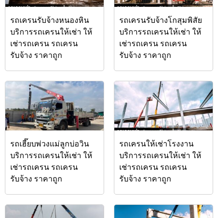
รถเครนรับจ้างหนองหิน
รถเครนรับจ้างโกสุมพิสัย
บริการรถเครนให้เช่า ให้
บริการรถเครนให้เช่า ให้
เช่ารถเครน รถเครน
เช่ารถเครน รถเครน
รับจ้าง ราคาถูก
รับจ้าง ราคาถูก
รถเฮี๊ยบพ่วงแม่ลูกบ่อวิน
รถเครนให้เช่าโรงงาน
บริการรถเครนให้เช่า ให้
บริการรถเครนให้เช่า ให้
เช่ารถเครน รถเครน
เช่ารถเครน รถเครน
รับจ้าง ราคาถูก
รับจ้าง ราคาถูก