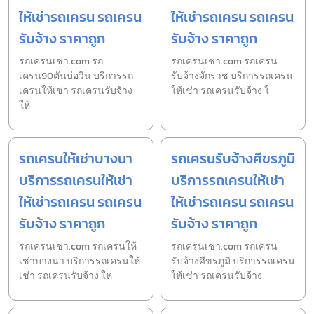
ให้เช่ารถเครน รถเครน
ให้เช่ารถเครน รถเครน
รับจ้าง ราคาถูก
รับจ้าง ราคาถูก
รถเครนเช่า.com รถ
รถเครนเช่า.com รถเครน
เครน90ตันบ่อวิน บริการรถ
รับจ้างจักราช บริการรถเครน
เครนให้เช่า รถเครนรับจ้าง
ให้เช่า รถเครนรับจ้าง ใ
ให้
รถเครนให้เช่าบางนา
รถเครนรับจ้างศีขรภูมิ
บริการรถเครนให้เช่า
บริการรถเครนให้เช่า
ให้เช่ารถเครน รถเครน
ให้เช่ารถเครน รถเครน
รับจ้าง ราคาถูก
รับจ้าง ราคาถูก
รถเครนเช่า.com รถเครนให้
รถเครนเช่า.com รถเครน
เช่าบางนา บริการรถเครนให้
รับจ้างศีขรภูมิ บริการรถเครน
เช่า รถเครนรับจ้าง ให
ให้เช่า รถเครนรับจ้าง