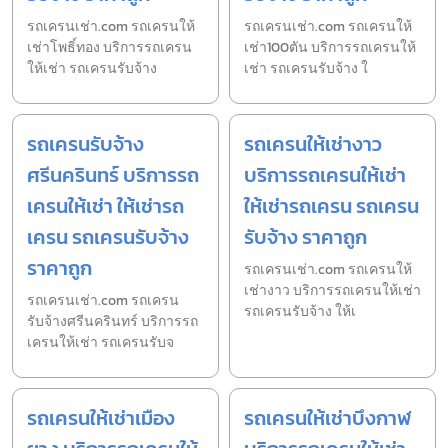
รถเครนเช่า.com รถเครนให้
รถเครนเช่า.com รถเครนให้
เช่าโพธิ์ทอง บริการรถเครน
เช่า100ตัน บริการรถเครนให้
ให้เช่า รถเครนรับจ้าง
เช่า รถเครนรับจ้าง ใ
รถเครนรับจ้าง
รถเครนให้เช่างาว
ศรีนครินทร์ บริการรถ
บริการรถเครนให้เช่า
เครนให้เช่า ให้เช่ารถ
ให้เช่ารถเครน รถเครน
เครน รถเครนรับจ้าง
รับจ้าง ราคาถูก
ราคาถูก
รถเครนเช่า.com รถเครนให้
เช่างาว บริการรถเครนให้เช่า
รถเครนเช่า.com รถเครน
รถเครนรับจ้าง ให้เ
รับจ้างศรีนครินทร์ บริการรถ
เครนให้เช่า รถเครนรับจ
รถเครนให้เช่าเมือง
รถเครนให้เช่าบึงกาฬ