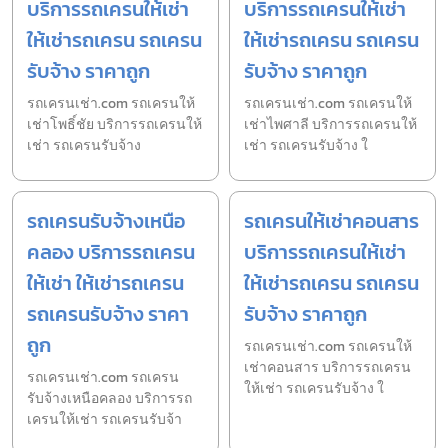
บริการรถเครนให้เช่า
บริการรถเครนให้เช่า
ให้เช่ารถเครน รถเครน
ให้เช่ารถเครน รถเครน
รับจ้าง ราคาถูก
รับจ้าง ราคาถูก
รถเครนเช่า.com รถเครนให้
รถเครนเช่า.com รถเครนให้
เช่าโพธิ์ชัย บริการรถเครนให้
เช่าไพศาลี บริการรถเครนให้
เช่า รถเครนรับจ้าง
เช่า รถเครนรับจ้าง ใ
รถเครนรับจ้างเหนือ
รถเครนให้เช่าคอนสาร
คลอง บริการรถเครน
บริการรถเครนให้เช่า
ให้เช่า ให้เช่ารถเครน
ให้เช่ารถเครน รถเครน
รถเครนรับจ้าง ราคา
รับจ้าง ราคาถูก
ถูก
รถเครนเช่า.com รถเครนให้
เช่าคอนสาร บริการรถเครน
รถเครนเช่า.com รถเครน
ให้เช่า รถเครนรับจ้าง ใ
รับจ้างเหนือคลอง บริการรถ
เครนให้เช่า รถเครนรับจ้า