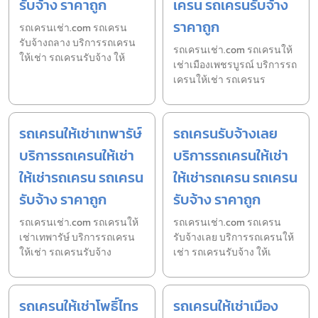
รับจ้าง ราคาถูก
เครน รถเครนรับจ้าง
ราคาถูก
รถเครนเช่า.com รถเครน
รับจ้างถลาง บริการรถเครน
รถเครนเช่า.com รถเครนให้
ให้เช่า รถเครนรับจ้าง ให้
เช่าเมืองเพชรบูรณ์ บริการรถ
เครนให้เช่า รถเครนร
รถเครนให้เช่าเทพารัษ์
รถเครนรับจ้างเลย
บริการรถเครนให้เช่า
บริการรถเครนให้เช่า
ให้เช่ารถเครน รถเครน
ให้เช่ารถเครน รถเครน
รับจ้าง ราคาถูก
รับจ้าง ราคาถูก
รถเครนเช่า.com รถเครนให้
รถเครนเช่า.com รถเครน
เช่าเทพารัษ์ บริการรถเครน
รับจ้างเลย บริการรถเครนให้
ให้เช่า รถเครนรับจ้าง
เช่า รถเครนรับจ้าง ให้เ
รถเครนให้เช่าโพธิ์ไทร
รถเครนให้เช่าเมือง