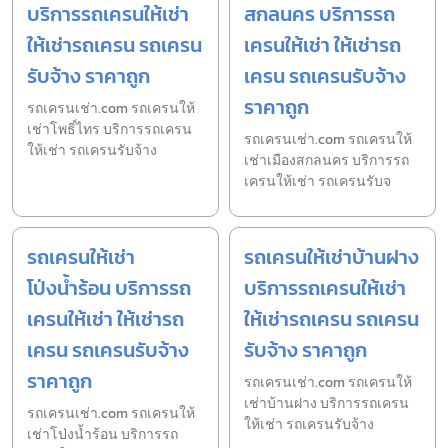
บริการรถเครนให้เช่า
สกลนคร บริการรถ
ให้เช่ารถเครน รถเครน
เครนให้เช่า ให้เช่ารถ
รับจ้าง ราคาถูก
เครน รถเครนรับจ้าง
ราคาถูก
รถเครนเช่า.com รถเครนให้
เช่าโพธิ์ไทร บริการรถเครน
รถเครนเช่า.com รถเครนให้
ให้เช่า รถเครนรับจ้าง
เช่าเมืองสกลนคร บริการรถ
เครนให้เช่า รถเครนรับจ
รถเครนให้เช่า
รถเครนให้เช่าบ้านฝาง
โป่งน้ำร้อน บริการรถ
บริการรถเครนให้เช่า
เครนให้เช่า ให้เช่ารถ
ให้เช่ารถเครน รถเครน
เครน รถเครนรับจ้าง
รับจ้าง ราคาถูก
ราคาถูก
รถเครนเช่า.com รถเครนให้
เช่าบ้านฝาง บริการรถเครน
รถเครนเช่า.com รถเครนให้
ให้เช่า รถเครนรับจ้าง
เช่าโป่งน้ำร้อน บริการรถ