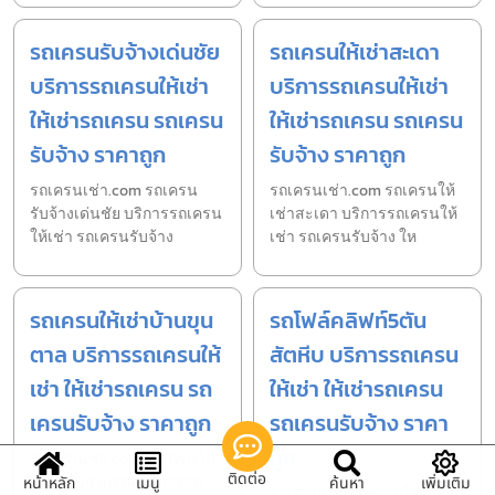
รถเครนรับจ้างเด่นชัย
รถเครนให้เช่าสะเดา
บริการรถเครนให้เช่า
บริการรถเครนให้เช่า
ให้เช่ารถเครน รถเครน
ให้เช่ารถเครน รถเครน
รับจ้าง ราคาถูก
รับจ้าง ราคาถูก
รถเครนเช่า.com รถเครน
รถเครนเช่า.com รถเครนให้
รับจ้างเด่นชัย บริการรถเครน
เช่าสะเดา บริการรถเครนให้
ให้เช่า รถเครนรับจ้าง
เช่า รถเครนรับจ้าง ให
รถเครนให้เช่าบ้านขุน
รถโฟล์คลิฟท์5ตัน
ตาล บริการรถเครนให้
สัตหีบ บริการรถเครน
เช่า ให้เช่ารถเครน รถ
ให้เช่า ให้เช่ารถเครน
เครนรับจ้าง ราคาถูก
รถเครนรับจ้าง ราคา
ถูก
รถเครนเช่า.com รถเครนให้
ติดต่อ
เช่าบ้านขุนตาล บริการรถ
หน้าหลัก
เมนู
ค้นหา
เพิ่มเติม
รถเครนเช่า.com รถโฟล์ค