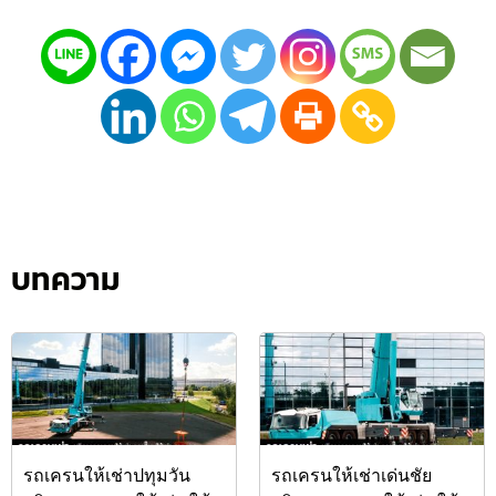
บทความ
รถเครนให้เช่าปทุมวัน
รถเครนให้เช่าเด่นชัย