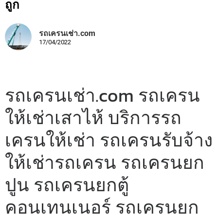
ถูก
รถเครนเช่า.com
17/04/2022
รถเครนเช่า.com รถเครน
ให้เช่าเสาไห้ บริการรถ
เครนให้เช่า รถเครนรับจ้าง
ให้เช่ารถเครน รถเครนยก
ปูน รถเครนยกตู้
คอนเทนเนอร์ รถเครนยก