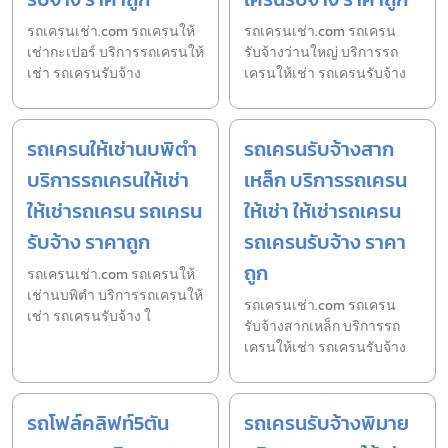
รถเครนเช่า.com รถเครนให้
รถเครนเช่า.com รถเครน
เช่ากะเปอร์ บริการรถเครนให้
รับจ้างว่านใหญ่ บริการรถ
เช่า รถเครนรับจ้าง
เครนให้เช่า รถเครนรับจ้าง
รถเครนให้เช่านบพิตำ
รถเครนรับจ้างสาก
บริการรถเครนให้เช่า
เหล็ก บริการรถเครน
ให้เช่ารถเครน รถเครน
ให้เช่า ให้เช่ารถเครน
รับจ้าง ราคาถูก
รถเครนรับจ้าง ราคา
ถูก
รถเครนเช่า.com รถเครนให้
เช่านบพิตำ บริการรถเครนให้
รถเครนเช่า.com รถเครน
เช่า รถเครนรับจ้าง ใ
รับจ้างสากเหล็ก บริการรถ
เครนให้เช่า รถเครนรับจ้าง
รถโฟล์คลิฟท์5ตัน
รถเครนรับจ้างพิมาย