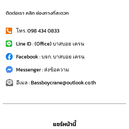
ติดต่อเรา คลิก ช่องทางที่สะดวก
โทร. 098 434 0833
Line ID : (Office) บาสบอย เครน
Facebook : บจก. บาสบอย เครน
Messenger : ส่งข้อความ
อีเมล : Bassboycrane@outlook.co.th
แชร์หน้านี้