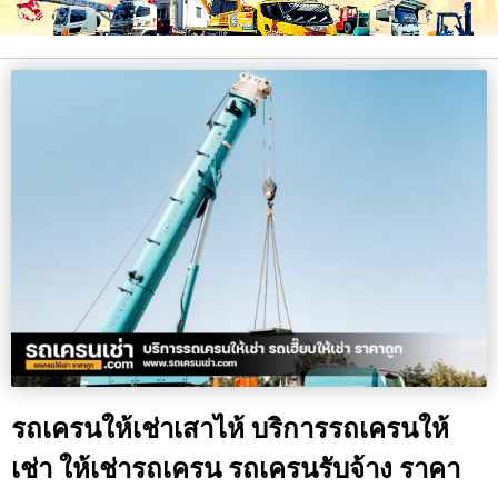
รถเครนให้เช่าเสาไห้ บริการรถเครนให้
เช่า ให้เช่ารถเครน รถเครนรับจ้าง ราคา