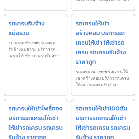
รถเครนรับจ้าง
รถเครนให้เช่า
แม่สรวย
สร้างคอม บริการรถ
เครนให้เช่า ให้เช่ารถ
รถเครนเช่า.com รถเครน
รับจ้างแม่สรวย บริการรถ
เครน รถเครนรับจ้าง
เครนให้เช่า รถเครนรับจ้าง
ราคาถูก
รถเครนเช่า.com รถเครนให้
เช่าสร้างคอม บริการรถเครน
ให้เช่า รถเครนรับจ้าง
รถเครนให้เช่าโพธิ์ทอง
รถเครนให้เช่า100ตัน
บริการรถเครนให้เช่า
บริการรถเครนให้เช่า
ให้เช่ารถเครน รถเครน
ให้เช่ารถเครน รถเครน
รับจ้าง ราคาถูก
รับจ้าง ราคาถูก