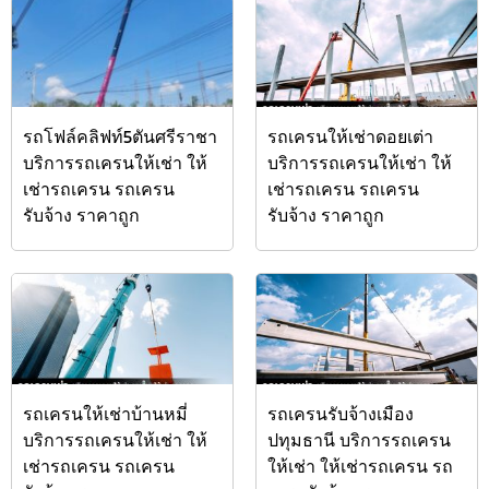
รถโฟล์คลิฟท์5ตันศรีราชา
รถเครนให้เช่าดอยเต่า
บริการรถเครนให้เช่า ให้
บริการรถเครนให้เช่า ให้
เช่ารถเครน รถเครน
เช่ารถเครน รถเครน
รับจ้าง ราคาถูก
รับจ้าง ราคาถูก
รถเครนให้เช่าบ้านหมี่
รถเครนรับจ้างเมือง
บริการรถเครนให้เช่า ให้
ปทุมธานี บริการรถเครน
เช่ารถเครน รถเครน
ให้เช่า ให้เช่ารถเครน รถ