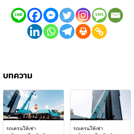
บทความ
รถเครนให้เช่า
รถเครนให้เช่า