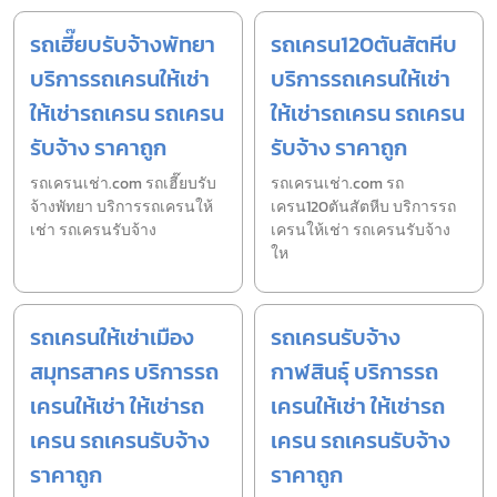
รถเฮี๊ยบรับจ้างพัทยา
รถเครน120ตันสัตหีบ
บริการรถเครนให้เช่า
บริการรถเครนให้เช่า
ให้เช่ารถเครน รถเครน
ให้เช่ารถเครน รถเครน
รับจ้าง ราคาถูก
รับจ้าง ราคาถูก
รถเครนเช่า.com รถเฮี๊ยบรับ
รถเครนเช่า.com รถ
จ้างพัทยา บริการรถเครนให้
เครน120ตันสัตหีบ บริการรถ
เช่า รถเครนรับจ้าง
เครนให้เช่า รถเครนรับจ้าง
ให
รถเครนให้เช่าเมือง
รถเครนรับจ้าง
สมุทรสาคร บริการรถ
กาฬสินธุ์ บริการรถ
เครนให้เช่า ให้เช่ารถ
เครนให้เช่า ให้เช่ารถ
เครน รถเครนรับจ้าง
เครน รถเครนรับจ้าง
ราคาถูก
ราคาถูก