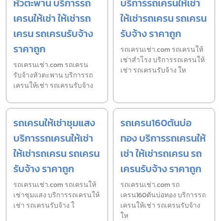
หัวตะพาน บริการรถ
บริการรถเครนให้เช่า
เครนให้เช่า ให้เช่ารถ
ให้เช่ารถเครน รถเครน
เครน รถเครนรับจ้าง
รับจ้าง ราคาถูก
ราคาถูก
รถเครนเช่า.com รถเครนให้
เช่าสำโรง บริการรถเครนให้
รถเครนเช่า.com รถเครน
เช่า รถเครนรับจ้าง ให
รับจ้างหัวตะพาน บริการรถ
เครนให้เช่า รถเครนรับจ้าง
รถเครนให้เช่าชุมแสง
รถเครน160ตันบ่อ
บริการรถเครนให้เช่า
ทอง บริการรถเครนให้
ให้เช่ารถเครน รถเครน
เช่า ให้เช่ารถเครน รถ
รับจ้าง ราคาถูก
เครนรับจ้าง ราคาถูก
รถเครนเช่า.com รถเครนให้
รถเครนเช่า.com รถ
เช่าชุมแสง บริการรถเครนให้
เครน160ตันบ่อทอง บริการรถ
เช่า รถเครนรับจ้าง ใ
เครนให้เช่า รถเครนรับจ้าง
ให