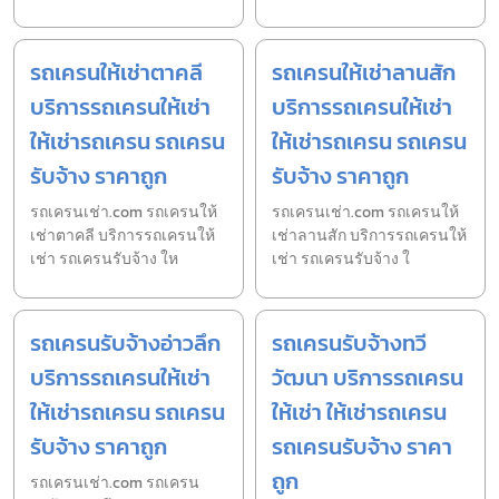
รถเครนให้เช่าตาคลี
รถเครนให้เช่าลานสัก
บริการรถเครนให้เช่า
บริการรถเครนให้เช่า
ให้เช่ารถเครน รถเครน
ให้เช่ารถเครน รถเครน
รับจ้าง ราคาถูก
รับจ้าง ราคาถูก
รถเครนเช่า.com รถเครนให้
รถเครนเช่า.com รถเครนให้
เช่าตาคลี บริการรถเครนให้
เช่าลานสัก บริการรถเครนให้
เช่า รถเครนรับจ้าง ให
เช่า รถเครนรับจ้าง ใ
รถเครนรับจ้างอ่าวลึก
รถเครนรับจ้างทวี
บริการรถเครนให้เช่า
วัฒนา บริการรถเครน
ให้เช่ารถเครน รถเครน
ให้เช่า ให้เช่ารถเครน
รับจ้าง ราคาถูก
รถเครนรับจ้าง ราคา
ถูก
รถเครนเช่า.com รถเครน