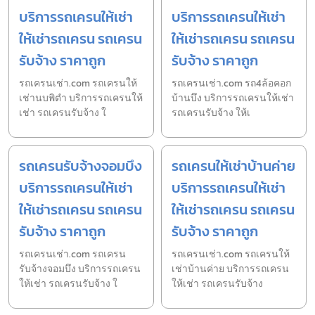
บริการรถเครนให้เช่า
บริการรถเครนให้เช่า
ให้เช่ารถเครน รถเครน
ให้เช่ารถเครน รถเครน
รับจ้าง ราคาถูก
รับจ้าง ราคาถูก
รถเครนเช่า.com รถเครนให้
รถเครนเช่า.com รถ4ล้อคอก
เช่านบพิตำ บริการรถเครนให้
บ้านบึง บริการรถเครนให้เช่า
เช่า รถเครนรับจ้าง ใ
รถเครนรับจ้าง ให้เ
รถเครนรับจ้างจอมบึง
รถเครนให้เช่าบ้านค่าย
บริการรถเครนให้เช่า
บริการรถเครนให้เช่า
ให้เช่ารถเครน รถเครน
ให้เช่ารถเครน รถเครน
รับจ้าง ราคาถูก
รับจ้าง ราคาถูก
รถเครนเช่า.com รถเครน
รถเครนเช่า.com รถเครนให้
รับจ้างจอมบึง บริการรถเครน
เช่าบ้านค่าย บริการรถเครน
ให้เช่า รถเครนรับจ้าง ใ
ให้เช่า รถเครนรับจ้าง