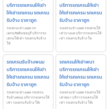
บริการรถเครนให้เช่า
บริการรถเครนให้เช่า
ให้เช่ารถเครน รถเครน
ให้เช่ารถเครน รถเครน
รับจ้าง ราคาถูก
รับจ้าง ราคาถูก
รถเครนเช่า.com รถ
รถเครนเช่า.com รถเครนให้
เครน70ตันชลบุรี บริการรถ
เช่าบางแค บริการรถเครนให้
เครนให้เช่า รถเครนรับจ้าง
เช่า รถเครนรับจ้าง ให
ให้
รถเครนรับจ้างพนม
รถเครนให้เช่าพนา
บริการรถเครนให้เช่า
บริการรถเครนให้เช่า
ให้เช่ารถเครน รถเครน
ให้เช่ารถเครน รถเครน
รับจ้าง ราคาถูก
รับจ้าง ราคาถูก
รถเครนเช่า.com รถเครน
รถเครนเช่า.com รถเครนให้
รับจ้างพนม บริการรถเครนให้
เช่าพนา บริการรถเครนให้
เช่า รถเครนรับจ้าง ให้เ
เช่า รถเครนรับจ้าง ให้เ