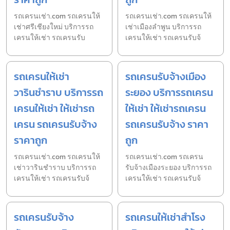
รถเครนเช่า.com รถเครนให้
รถเครนเช่า.com รถเครนให้
เช่าศรีเชียงใหม่ บริการรถ
เช่าเมืองลำพูน บริการรถ
เครนให้เช่า รถเครนรับ
เครนให้เช่า รถเครนรับจ้
รถเครนให้เช่า
รถเครนรับจ้างเมือง
วารินชำราบ บริการรถ
ระยอง บริการรถเครน
เครนให้เช่า ให้เช่ารถ
ให้เช่า ให้เช่ารถเครน
เครน รถเครนรับจ้าง
รถเครนรับจ้าง ราคา
ราคาถูก
ถูก
รถเครนเช่า.com รถเครนให้
รถเครนเช่า.com รถเครน
เช่าวารินชำราบ บริการรถ
รับจ้างเมืองระยอง บริการรถ
เครนให้เช่า รถเครนรับจ้
เครนให้เช่า รถเครนรับจ้
รถเครนรับจ้าง
รถเครนให้เช่าสำโรง