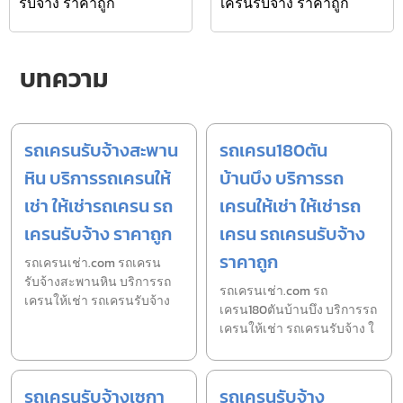
รับจ้าง ราคาถูก
เครนรับจ้าง ราคาถูก
บทความ
รถเครนรับจ้างสะพาน
รถเครน180ตัน
หิน บริการรถเครนให้
บ้านบึง บริการรถ
เช่า ให้เช่ารถเครน รถ
เครนให้เช่า ให้เช่ารถ
เครนรับจ้าง ราคาถูก
เครน รถเครนรับจ้าง
ราคาถูก
รถเครนเช่า.com รถเครน
รับจ้างสะพานหิน บริการรถ
รถเครนเช่า.com รถ
เครนให้เช่า รถเครนรับจ้าง
เครน180ตันบ้านบึง บริการรถ
เครนให้เช่า รถเครนรับจ้าง ใ
รถเครนรับจ้างเซกา
รถเครนรับจ้าง