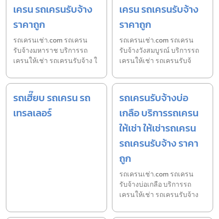
เครน รถเครนรับจ้าง
เครน รถเครนรับจ้าง
ราคาถูก
ราคาถูก
รถเครนเช่า.com รถเครน
รถเครนเช่า.com รถเครน
รับจ้างมหาราช บริการรถ
รับจ้างวังสมบูรณ์ บริการรถ
เครนให้เช่า รถเครนรับจ้าง ใ
เครนให้เช่า รถเครนรับจ้
รถเฮี๊ยบ รถเครน รถ
รถเครนรับจ้างบ่อ
เทรลเลอร์
เกลือ บริการรถเครน
ให้เช่า ให้เช่ารถเครน
รถเครนรับจ้าง ราคา
ถูก
รถเครนเช่า.com รถเครน
รับจ้างบ่อเกลือ บริการรถ
เครนให้เช่า รถเครนรับจ้าง