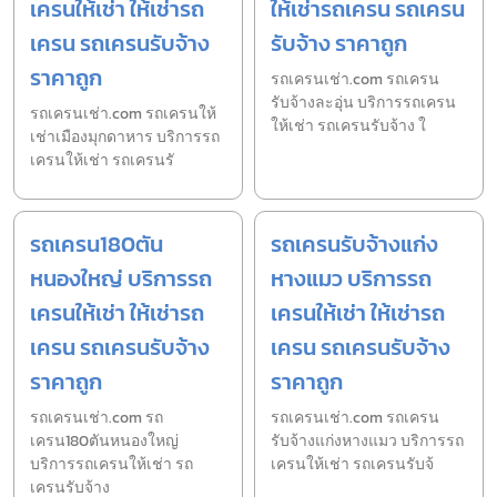
เครนให้เช่า ให้เช่ารถ
ให้เช่ารถเครน รถเครน
เครน รถเครนรับจ้าง
รับจ้าง ราคาถูก
ราคาถูก
รถเครนเช่า.com รถเครน
รับจ้างละอุ่น บริการรถเครน
รถเครนเช่า.com รถเครนให้
ให้เช่า รถเครนรับจ้าง ใ
เช่าเมืองมุกดาหาร บริการรถ
เครนให้เช่า รถเครนรั
รถเครน180ตัน
รถเครนรับจ้างแก่ง
หนองใหญ่ บริการรถ
หางแมว บริการรถ
เครนให้เช่า ให้เช่ารถ
เครนให้เช่า ให้เช่ารถ
เครน รถเครนรับจ้าง
เครน รถเครนรับจ้าง
ราคาถูก
ราคาถูก
รถเครนเช่า.com รถ
รถเครนเช่า.com รถเครน
เครน180ตันหนองใหญ่
รับจ้างแก่งหางแมว บริการรถ
บริการรถเครนให้เช่า รถ
เครนให้เช่า รถเครนรับจ้
เครนรับจ้าง