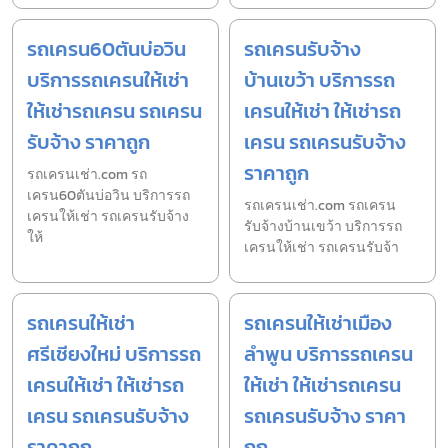
รถเครน60ตันบ่อวิน
รถเครนรับจ้าง
บริการรถเครนให้เช่า
บ้านเขว้า บริการรถ
ให้เช่ารถเครน รถเครน
เครนให้เช่า ให้เช่ารถ
รับจ้าง ราคาถูก
เครน รถเครนรับจ้าง
ราคาถูก
รถเครนเช่า.com รถ
เครน60ตันบ่อวิน บริการรถ
รถเครนเช่า.com รถเครน
เครนให้เช่า รถเครนรับจ้าง
รับจ้างบ้านเขว้า บริการรถ
ให้
เครนให้เช่า รถเครนรับจ้า
รถเครนให้เช่า
รถเครนให้เช่าเมือง
ศรีเชียงใหม่ บริการรถ
ลำพูน บริการรถเครน
เครนให้เช่า ให้เช่ารถ
ให้เช่า ให้เช่ารถเครน
เครน รถเครนรับจ้าง
รถเครนรับจ้าง ราคา
ราคาถูก
ถูก