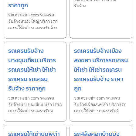
ราคาถูก
รับจ้าง
รถเครนเช่า.com รถเครน
รับจ้างหนองใหญ่ บริการรถ
เครนให้เช่า รถเครนรับจ้าง
รถเครนรับจ้าง
รถเครนรับจ้างเมือง
บางขุนเทียน บริการ
สงขลา บริการรถเครน
รถเครนให้เช่า ให้เช่า
ให้เช่า ให้เช่ารถเครน
รถเครน รถเครน
รถเครนรับจ้าง ราคา
รับจ้าง ราคาถูก
ถูก
รถเครนเช่า.com รถเครน
รถเครนเช่า.com รถเครน
รับจ้างบางขุนเทียน บริการรถ
รับจ้างเมืองสงขลา บริการรถ
เครนให้เช่า รถเครนรับจ
เครนให้เช่า รถเครนรับจ้
รถเครนให้เช่านบพิตำ
รถ4ล้อคอกบ้านบึง