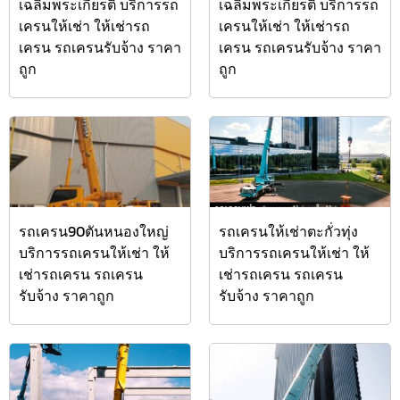
เฉลิมพระเกียรติ บริการรถ
เฉลิมพระเกียรติ บริการรถ
เครนให้เช่า ให้เช่ารถ
เครนให้เช่า ให้เช่ารถ
เครน รถเครนรับจ้าง ราคา
เครน รถเครนรับจ้าง ราคา
ถูก
ถูก
รถเครน90ตันหนองใหญ่
รถเครนให้เช่าตะกั่วทุ่ง
บริการรถเครนให้เช่า ให้
บริการรถเครนให้เช่า ให้
เช่ารถเครน รถเครน
เช่ารถเครน รถเครน
รับจ้าง ราคาถูก
รับจ้าง ราคาถูก