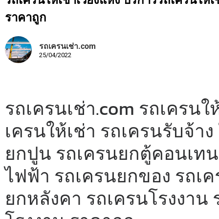
รถเครนให้เช่าเวียงแหง บริการรถเครนให้เช
ราคาถูก
รถเครนเช่า.com
25/04/2022
รถเครนเช่า.com รถเครนให้
เครนให้เช่า รถเครนรับจ้าง
ยกปูน รถเครนยกตู้คอนเทน
ไฟฟ้า รถเครนยกของ รถเค
ยกหลังคา รถเครนโรงงาน 