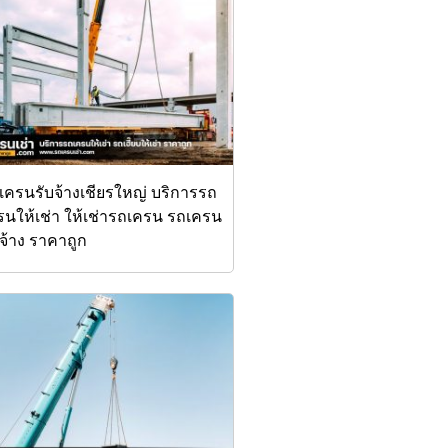
เครนรับจ้างเชียรใหญ่ บริการรถ
รนให้เช่า ให้เช่ารถเครน รถเครน
บจ้าง ราคาถูก