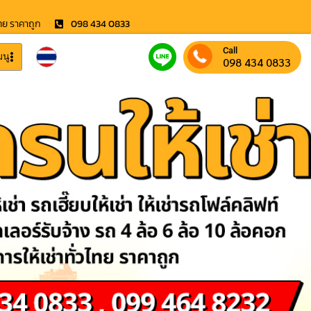
ไทย ราคาถูก
098 434 0833
Call
มนู
098 434 0833