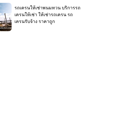
รถเครนให้เช่าพนมทวน บริการรถ
เครนให้เช่า ให้เช่ารถเครน รถ
เครนรับจ้าง ราคาถูก