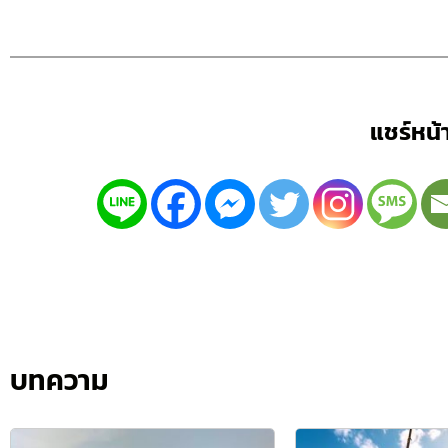
แชร์หน้า
บทความ