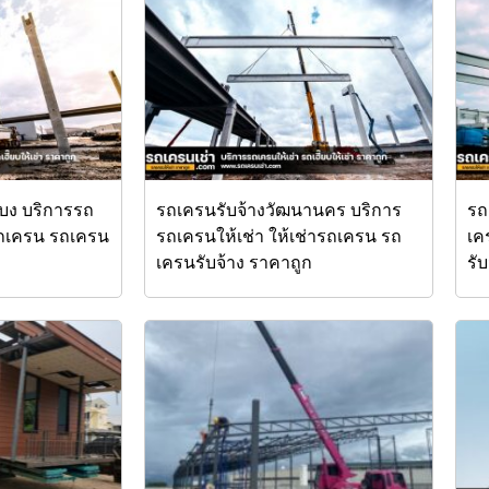
บง บริการรถ
รถเครนรับจ้างวัฒนานคร บริการ
รถ
ารถเครน รถเครน
รถเครนให้เช่า ให้เช่ารถเครน รถ
เค
เครนรับจ้าง ราคาถูก
รั