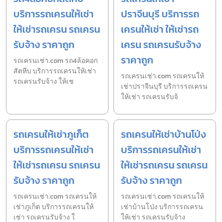
บริการรถเครนให้เช่า
ปราจีนบุรี บริการรถ
ให้เช่ารถเครน รถเครน
เครนให้เช่า ให้เช่ารถ
รับจ้าง ราคาถูก
เครน รถเครนรับจ้าง
ราคาถูก
รถเครนเช่า.com รถ4ล้อคอก
สัตหีบ บริการรถเครนให้เช่า
รถเครนเช่า.com รถเครนให้
รถเครนรับจ้าง ให้เช
เช่าปราจีนบุรี บริการรถเครน
ให้เช่า รถเครนรับจ้
รถเครนให้เช่าภูเก็ต
รถเครนให้เช่าบ้านโป่ง
บริการรถเครนให้เช่า
บริการรถเครนให้เช่า
ให้เช่ารถเครน รถเครน
ให้เช่ารถเครน รถเครน
รับจ้าง ราคาถูก
รับจ้าง ราคาถูก
รถเครนเช่า.com รถเครนให้
รถเครนเช่า.com รถเครนให้
เช่าภูเก็ต บริการรถเครนให้
เช่าบ้านโป่ง บริการรถเครน
เช่า รถเครนรับจ้าง ใ
ให้เช่า รถเครนรับจ้าง