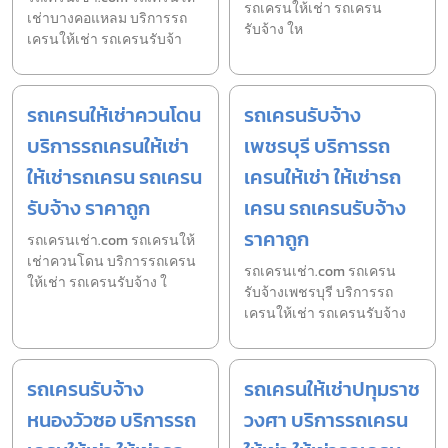
รถเครนให้เช่า รถเครน
เช่าบางคอแหลม บริการรถ
รับจ้าง ให
เครนให้เช่า รถเครนรับจ้า
รถเครนให้เช่าควนโดน
รถเครนรับจ้าง
บริการรถเครนให้เช่า
เพชรบุรี บริการรถ
ให้เช่ารถเครน รถเครน
เครนให้เช่า ให้เช่ารถ
รับจ้าง ราคาถูก
เครน รถเครนรับจ้าง
ราคาถูก
รถเครนเช่า.com รถเครนให้
เช่าควนโดน บริการรถเครน
รถเครนเช่า.com รถเครน
ให้เช่า รถเครนรับจ้าง ใ
รับจ้างเพชรบุรี บริการรถ
เครนให้เช่า รถเครนรับจ้าง
รถเครนรับจ้าง
รถเครนให้เช่าปทุมราช
หนองวัวซอ บริการรถ
วงศา บริการรถเครน