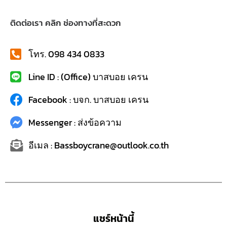
ติดต่อเรา คลิก ช่องทางที่สะดวก
โทร. 098 434 0833
Line ID : (Office) บาสบอย เครน
Facebook : บจก. บาสบอย เครน
Messenger : ส่งข้อความ
อีเมล : Bassboycrane@outlook.co.th
แชร์หน้านี้