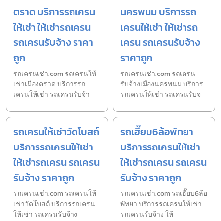
ตราด บริการรถเครน
นครพนม บริการรถ
ให้เช่า ให้เช่ารถเครน
เครนให้เช่า ให้เช่ารถ
รถเครนรับจ้าง ราคา
เครน รถเครนรับจ้าง
ถูก
ราคาถูก
รถเครนเช่า.com รถเครนให้
รถเครนเช่า.com รถเครน
เช่าเมืองตราด บริการรถ
รับจ้างเมืองนครพนม บริการ
เครนให้เช่า รถเครนรับจ้า
รถเครนให้เช่า รถเครนรับจ
รถเครนให้เช่าวัดโบสถ์
รถเฮี๊ยบ6ล้อพัทยา
บริการรถเครนให้เช่า
บริการรถเครนให้เช่า
ให้เช่ารถเครน รถเครน
ให้เช่ารถเครน รถเครน
รับจ้าง ราคาถูก
รับจ้าง ราคาถูก
รถเครนเช่า.com รถเครนให้
รถเครนเช่า.com รถเฮี๊ยบ6ล้อ
เช่าวัดโบสถ์ บริการรถเครน
พัทยา บริการรถเครนให้เช่า
ให้เช่า รถเครนรับจ้าง
รถเครนรับจ้าง ให้