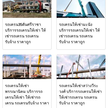
รถเครน35ตันศรีราชา
รถเครนให้เช่ามะนัง
บริการรถเครนให้เช่า ให้
บริการรถเครนให้เช่า ให้
เช่ารถเครน รถเครน
เช่ารถเครน รถเครน
รับจ้าง ราคาถูก
รับจ้าง ราคาถูก
รถเครนให้เช่า
รถเครนให้เช่าสว่างวีระ
พรรณานิคม บริการรถ
วงศ์ บริการรถเครนให้เช่า
เครนให้เช่า ให้เช่ารถ
ให้เช่ารถเครน รถเครน
เครน รถเครนรับจ้าง ราคา
รับจ้าง ราคาถูก