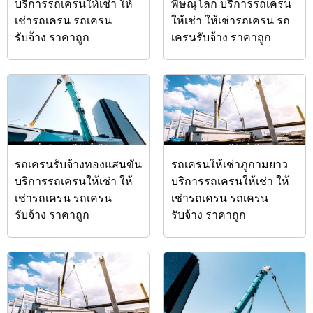
บริการรถเครนให้เช่า ให้
พิษณุโลก บริการรถเครน
เช่ารถเครน รถเครน
ให้เช่า ให้เช่ารถเครน รถ
รับจ้าง ราคาถูก
เครนรับจ้าง ราคาถูก
รถเครนรับจ้างทองแสนขัน
รถเครนให้เช่าภูกามยาว
บริการรถเครนให้เช่า ให้
บริการรถเครนให้เช่า ให้
เช่ารถเครน รถเครน
เช่ารถเครน รถเครน
รับจ้าง ราคาถูก
รับจ้าง ราคาถูก