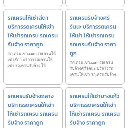
รถเครนให้เช่าสีดา
รถเครนรับจ้างศรี
บริการรถเครนให้เช่า
รัตนะ บริการรถเครน
ให้เช่ารถเครน รถเครน
ให้เช่า ให้เช่ารถเครน
รับจ้าง ราคาถูก
รถเครนรับจ้าง ราคา
ถูก
รถเครนเช่า.com รถเครนให้
เช่าสีดา บริการรถเครนให้
รถเครนเช่า.com รถเครน
เช่า รถเครนรับจ้าง ให้
รับจ้างศรีรัตนะ บริการรถ
เครนให้เช่า รถเครนรับจ้าง
รถเครนรับจ้างถลาง
รถเครนให้เช่าบางแก้ว
บริการรถเครนให้เช่า
บริการรถเครนให้เช่า
ให้เช่ารถเครน รถเครน
ให้เช่ารถเครน รถเครน
รับจ้าง ราคาถูก
รับจ้าง ราคาถูก