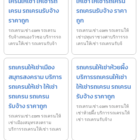
เครนให้เช่า ให้เช่ารถ
ให้เช่า ให้เช่ารถเครน
เครน รถเครนรับจ้าง
รถเครนรับจ้าง ราคา
ราคาถูก
ถูก
รถเครนเช่า.com รถเครน
รถเครนเช่า.com รถเครนให้
รับจ้างหนองวัวซอ บริการรถ
เช่าปทุมราชวงศาบริการรถ
เครนให้เช่า รถเครนรับจ้า
เครนให้เช่า รถเครนรับจ้
รถเครนให้เช่าเมือง
รถเครนให้เช่าห้วยผึ้ง
สมุทรสงคราม บริการ
บริการรถเครนให้เช่า
รถเครนให้เช่า ให้เช่า
ให้เช่ารถเครน รถเครน
รถเครน รถเครน
รับจ้าง ราคาถูก
รับจ้าง ราคาถูก
รถเครนเช่า.com รถเครนให้
เช่าห้วยผึ้ง บริการรถเครนให้
รถเครนเช่า.com รถเครนให้
เช่า รถเครนรับจ้าง
เช่าเมืองสมุทรสงคราม
บริการรถเครนให้เช่า รถเคร