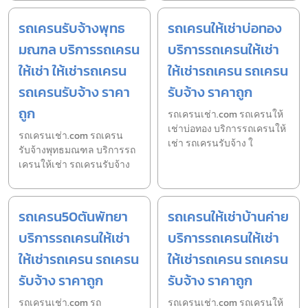
รถเครนรับจ้างพุทธ
รถเครนให้เช่าบ่อทอง
มณฑล บริการรถเครน
บริการรถเครนให้เช่า
ให้เช่า ให้เช่ารถเครน
ให้เช่ารถเครน รถเครน
รถเครนรับจ้าง ราคา
รับจ้าง ราคาถูก
ถูก
รถเครนเช่า.com รถเครนให้
เช่าบ่อทอง บริการรถเครนให้
รถเครนเช่า.com รถเครน
เช่า รถเครนรับจ้าง ใ
รับจ้างพุทธมณฑล บริการรถ
เครนให้เช่า รถเครนรับจ้าง
รถเครน50ตันพัทยา
รถเครนให้เช่าบ้านค่าย
บริการรถเครนให้เช่า
บริการรถเครนให้เช่า
ให้เช่ารถเครน รถเครน
ให้เช่ารถเครน รถเครน
รับจ้าง ราคาถูก
รับจ้าง ราคาถูก
รถเครนเช่า.com รถ
รถเครนเช่า.com รถเครนให้