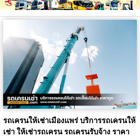
รถเครนให้เช่าเมืองแพร่ บริการรถเครนให้
เช่า ให้เช่ารถเครน รถเครนรับจ้าง ราคา