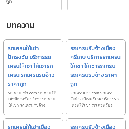
ถูก
บทความ
รถเครนให้เช่า
รถเครนรับจ้างเมือง
ปักธงชัย บริการรถ
ศรีเกษ บริการรถเครน
เครนให้เช่า ให้เช่ารถ
ให้เช่า ให้เช่ารถเครน
เครน รถเครนรับจ้าง
รถเครนรับจ้าง ราคา
ราคาถูก
ถูก
รถเครนเช่า.com รถเครนให้
รถเครนเช่า.com รถเครน
เช่าปักธงชัย บริการรถเครน
รับจ้างเมืองศรีเกษ บริการรถ
ให้เช่า รถเครนรับจ้าง
เครนให้เช่า รถเครนรับจ
รถเครนให้เช่าเมือง
รถเครนรับจ้างเมือง