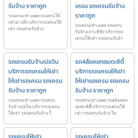
รับจ้าง ราคาถูก
เครน รถเครนรับจ้าง
ราคาถูก
รถเครนเช่า.com รถเครนให้
เช่าอ่าวลึก บริการรถเครนให้
รถเครนเช่า.com รถเครน
เช่า รถเครนรับจ้าง
รับจ้างเกาะสีชัง บริการรถ
เครนให้เช่า รถเครนรับจ้า
รถเครนรับจ้างบ่อวิน
รถ4ล้อคอกอมตะซิตี้
บริการรถเครนให้เช่า
บริการรถเครนให้เช่า
ให้เช่ารถเครน รถเครน
ให้เช่ารถเครน รถเครน
รับจ้าง ราคาถูก
รับจ้าง ราคาถูก
รถเครนเช่า.com รถเครน
รถเครนเช่า.com รถ4ล้อคอก
รับจ้างบ่อวิน บริการรถเครน
อมตะซิตี้ บริการรถเครนให้
ให้เช่า รถเครนรับจ้าง ใ
เช่า รถเครนรับจ้าง ให
รถเครนให้เช่า
รถเครนให้เช่า