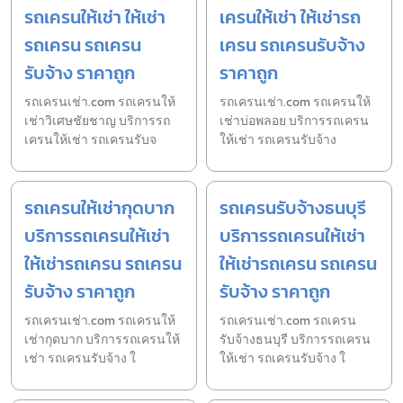
รถเครนให้เช่า ให้เช่า
เครนให้เช่า ให้เช่ารถ
รถเครน รถเครน
เครน รถเครนรับจ้าง
รับจ้าง ราคาถูก
ราคาถูก
รถเครนเช่า.com รถเครนให้
รถเครนเช่า.com รถเครนให้
เช่าวิเศษชัยชาญ บริการรถ
เช่าบ่อพลอย บริการรถเครน
เครนให้เช่า รถเครนรับจ
ให้เช่า รถเครนรับจ้าง
รถเครนให้เช่ากุดบาก
รถเครนรับจ้างธนบุรี
บริการรถเครนให้เช่า
บริการรถเครนให้เช่า
ให้เช่ารถเครน รถเครน
ให้เช่ารถเครน รถเครน
รับจ้าง ราคาถูก
รับจ้าง ราคาถูก
รถเครนเช่า.com รถเครนให้
รถเครนเช่า.com รถเครน
เช่ากุดบาก บริการรถเครนให้
รับจ้างธนบุรี บริการรถเครน
เช่า รถเครนรับจ้าง ใ
ให้เช่า รถเครนรับจ้าง ใ