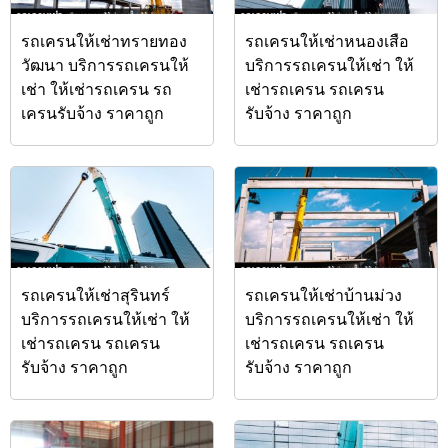
รถเครนให้เช่าทรายทอง
รถเครนให้เช่าหนองเสือ
วัฒนา บริการรถเครนให้
บริการรถเครนให้เช่า ให้
เช่า ให้เช่ารถเครน รถ
เช่ารถเครน รถเครน
เครนรับจ้าง ราคาถูก
รับจ้าง ราคาถูก
รถเครนให้เช่าสุรินทร์
รถเครนให้เช่าบ้านม่วง
บริการรถเครนให้เช่า ให้
บริการรถเครนให้เช่า ให้
เช่ารถเครน รถเครน
เช่ารถเครน รถเครน
รับจ้าง ราคาถูก
รับจ้าง ราคาถูก