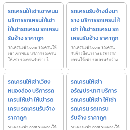
รถเครนให้เช่าเขาพนม
รถเครนรับจ้างบึงนา
บริการรถเครนให้เช่า
ราง บริการรถเครนให้
ให้เช่ารถเครน รถเครน
เช่า ให้เช่ารถเครน รถ
รับจ้าง ราคาถูก
เครนรับจ้าง ราคาถูก
รถเครนเช่า.com รถเครนให้
รถเครนเช่า.com รถเครน
เช่าเขาพนม บริการรถเครน
รับจ้างบึงนาราง บริการรถ
ให้เช่า รถเครนรับจ้าง ใ
เครนให้เช่า รถเครนรับจ้าง
รถเครนให้เช่าเวียง
รถเครนให้เช่า
หนองล่อง บริการรถ
อรัญประเทศ บริการ
เครนให้เช่า ให้เช่ารถ
รถเครนให้เช่า ให้เช่า
เครน รถเครนรับจ้าง
รถเครน รถเครน
ราคาถูก
รับจ้าง ราคาถูก
รถเครนเช่า.com รถเครนให้
รถเครนเช่า.com รถเครนให้