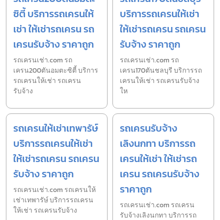
ซิตี้ บริการรถเครนให้
บริการรถเครนให้เช่า
เช่า ให้เช่ารถเครน รถ
ให้เช่ารถเครน รถเครน
เครนรับจ้าง ราคาถูก
รับจ้าง ราคาถูก
รถเครนเช่า.com รถ
รถเครนเช่า.com รถ
เครน200ตันอมตะซิตี้ บริการ
เครน170ตันชลบุรี บริการรถ
รถเครนให้เช่า รถเครน
เครนให้เช่า รถเครนรับจ้าง
รับจ้าง
ให
รถเครนให้เช่าเทพารัษ์
รถเครนรับจ้าง
บริการรถเครนให้เช่า
เลิงนกทา บริการรถ
ให้เช่ารถเครน รถเครน
เครนให้เช่า ให้เช่ารถ
รับจ้าง ราคาถูก
เครน รถเครนรับจ้าง
ราคาถูก
รถเครนเช่า.com รถเครนให้
เช่าเทพารัษ์ บริการรถเครน
รถเครนเช่า.com รถเครน
ให้เช่า รถเครนรับจ้าง
รับจ้างเลิงนกทา บริการรถ