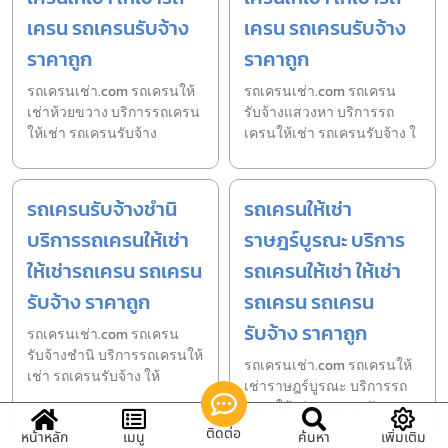
เครน รถเครนรับจ้าง
เครน รถเครนรับจ้าง
ราคาถูก
ราคาถูก
รถเครนเช่า.com รถเครนให้
รถเครนเช่า.com รถเครน
เช่าห้วยขวาง บริการรถเครน
รับจ้างแสวงหา บริการรถ
ให้เช่า รถเครนรับจ้าง
เครนให้เช่า รถเครนรับจ้าง ใ
รถเครนรับจ้างชำนิ
รถเครนให้เช่า
บริการรถเครนให้เช่า
ราษฎร์บูรณะ บริการ
ให้เช่ารถเครน รถเครน
รถเครนให้เช่า ให้เช่า
รับจ้าง ราคาถูก
รถเครน รถเครน
รับจ้าง ราคาถูก
รถเครนเช่า.com รถเครน
รับจ้างชำนิ บริการรถเครนให้
รถเครนเช่า.com รถเครนให้
เช่า รถเครนรับจ้าง ให้
เช่าราษฎร์บูรณะ บริการรถ
เครนให้เช่า รถเครนรับจ
ติดต่อ
หน้าหลัก
เมนู
ค้นหา
เพิ่มเติม