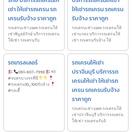
เช่า ให้เช่ารถเครน รถ
ให้เช่ารถเครน รถเครน
เครนรับจ้าง ราคาถูก
รับจ้าง ราคาถูก
รถเครนเช่า.com รถเครนให้
รถเครนเช่า.com รถเครนให้
เช่าพิบูลย์รักษ์ บริการรถเครน
เช่าแกลง บริการรถเครนให้
ให้เช่า รถเครนรับ
เช่า รถเครนรับจ้าง ให้
รถเทรลเลอร์
รถเครนให้เช่า
ปราจีนบุรี บริการรถ
061-607-7998
#จบครบวงจรที่นี่
เครนให้เช่า ให้เช่ารถ
#รถเครน10_100รับจ้าง
เครน รถเครนรับจ้าง
#รถเฮี๊
ราคาถูก
รถเครนเช่า.com รถเครนให้
เช่าปราจีนบุรี บริการรถเครน
ให้เช่า รถเครนรับจ้