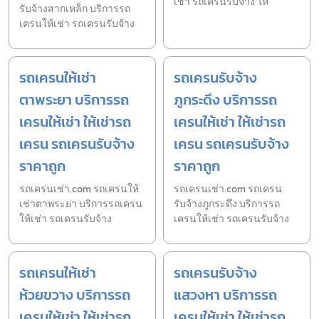
เช่า รถเครนรับจ้าง ให
รับจ้างสากเหล็ก บริการรถ
เครนให้เช่า รถเครนรับจ้าง
รถเครนให้เช่า
รถเครนรับจ้าง
ตาพระยา บริการรถ
ภูกระดึง บริการรถ
เครนให้เช่า ให้เช่ารถ
เครนให้เช่า ให้เช่ารถ
เครน รถเครนรับจ้าง
เครน รถเครนรับจ้าง
ราคาถูก
ราคาถูก
รถเครนเช่า.com รถเครนให้
รถเครนเช่า.com รถเครน
เช่าตาพระยา บริการรถเครน
รับจ้างภูกระดึง บริการรถ
ให้เช่า รถเครนรับจ้าง
เครนให้เช่า รถเครนรับจ้าง
รถเครนให้เช่า
รถเครนรับจ้าง
ห้วยขวาง บริการรถ
แสวงหา บริการรถ
เครนให้เช่า ให้เช่ารถ
เครนให้เช่า ให้เช่ารถ