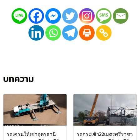
บทความ
รถเครนให้เช่าอุดรธานี
รถกระเช้า22เมตรศรีราชา