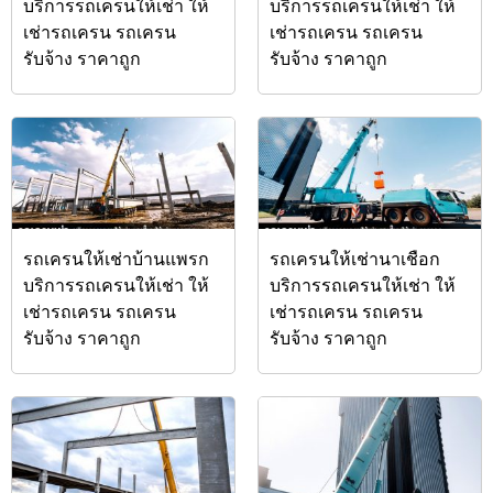
บริการรถเครนให้เช่า ให้
บริการรถเครนให้เช่า ให้
เช่ารถเครน รถเครน
เช่ารถเครน รถเครน
รับจ้าง ราคาถูก
รับจ้าง ราคาถูก
รถเครนให้เช่าบ้านแพรก
รถเครนให้เช่านาเชือก
บริการรถเครนให้เช่า ให้
บริการรถเครนให้เช่า ให้
เช่ารถเครน รถเครน
เช่ารถเครน รถเครน
รับจ้าง ราคาถูก
รับจ้าง ราคาถูก