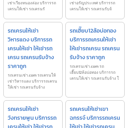
เช่าเวียงหนองล่อง บริการรถ
เช่าอรัญประเทศ บริการรถ
เครนให้เช่า รถเครนรั
เครนให้เช่า รถเครนรับจ้
รถเครนให้เช่า
รถเฮี๊ยบ12ล้อบ่อทอง
วิหารแดง บริการรถ
บริการรถเครนให้เช่า
เครนให้เช่า ให้เช่ารถ
ให้เช่ารถเครน รถเครน
เครน รถเครนรับจ้าง
รับจ้าง ราคาถูก
ราคาถูก
รถเครนเช่า.com รถ
เฮี๊ยบ12ล้อบ่อทอง บริการรถ
รถเครนเช่า.com รถเครนให้
เครนให้เช่า รถเครนรับจ้าง ใ
เช่าวิหารแดง บริการรถเครน
ให้เช่า รถเครนรับจ้าง
รถเครนให้เช่า
รถเครนให้เช่าเขา
วังทรายพูน บริการรถ
ฉกรรจ์ บริการรถเครน
เครนให้เช่า ให้เช่ารถ
ให้เช่า ให้เช่ารถเครน