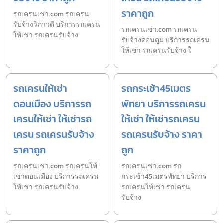
ราคาถูก
รถเครนเช่า.com รถเครน
รับจ้างวิภาวดี บริการรถเครน
รถเครนเช่า.com รถเครน
ให้เช่า รถเครนรับจ้าง
รับจ้างดอนตูม บริการรถเครน
ให้เช่า รถเครนรับจ้าง ใ
รถเครนให้เช่า
รถกระเช้า45เมตร
ดอนเมือง บริการรถ
พัทยา บริการรถเครน
เครนให้เช่า ให้เช่ารถ
ให้เช่า ให้เช่ารถเครน
เครน รถเครนรับจ้าง
รถเครนรับจ้าง ราคา
ราคาถูก
ถูก
รถเครนเช่า.com รถเครนให้
รถเครนเช่า.com รถ
เช่าดอนเมือง บริการรถเครน
กระเช้า45เมตรพัทยา บริการ
ให้เช่า รถเครนรับจ้าง
รถเครนให้เช่า รถเครน
รับจ้าง