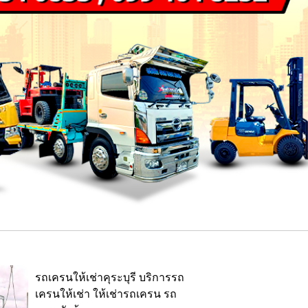
รถเครนให้เช่าคุระบุรี บริการรถ
เครนให้เช่า ให้เช่ารถเครน รถ