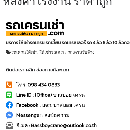
หลังคาโรงงาน ราคาถูก
บริการ ให้เช่ารถเครน รถเฮี๊ยบ รถเทรลเลอร์ รถ 4 ล้อ 6 ล้อ 10 ล้อคอ
รถเครนให้เช่า
,
ให้เช่ารถเครน
,
รถเครนรับจ้าง
ติดต่อเรา คลิก ช่องทางที่สะดวก
โทร. 098 434 0833
Line ID : (Office) บาสบอย เครน
Facebook : บจก. บาสบอย เครน
Messenger : ส่งข้อความ
อีเมล : Bassboycrane@outlook.co.th