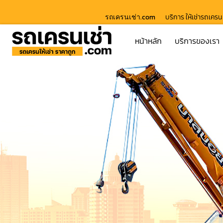
รถเครนเช่า.com
บริการ ให้เช่ารถเครน
หน้าหลัก
บริการของเรา