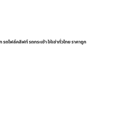
ก รถโฟล์คลิฟท์ รถกระเช้า ให้เช่าทั่วไทย ราคาถูก