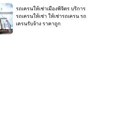
รถเครนให้เช่าเมืองพิจิตร บริการ
รถเครนให้เช่า ให้เช่ารถเครน รถ
เครนรับจ้าง ราคาถูก