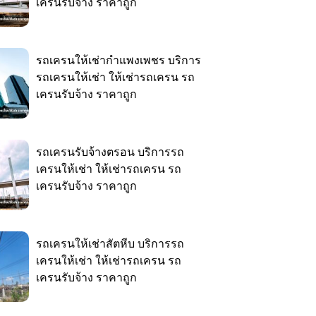
เครนรับจ้าง ราคาถูก
รถเครนให้เช่ากำแพงเพชร บริการ
รถเครนให้เช่า ให้เช่ารถเครน รถ
เครนรับจ้าง ราคาถูก
รถเครนรับจ้างตรอน บริการรถ
เครนให้เช่า ให้เช่ารถเครน รถ
เครนรับจ้าง ราคาถูก
รถเครนให้เช่าสัตหีบ บริการรถ
เครนให้เช่า ให้เช่ารถเครน รถ
เครนรับจ้าง ราคาถูก