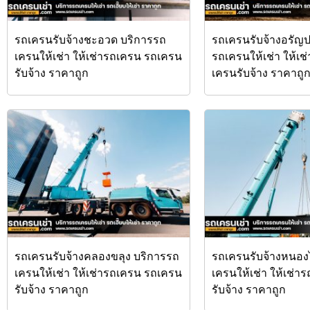
รถเครนรับจ้างชะอวด บริการรถ
รถเครนรับจ้างอรัญ
เครนให้เช่า ให้เช่ารถเครน รถเครน
รถเครนให้เช่า ให้เ
รับจ้าง ราคาถูก
เครนรับจ้าง ราคาถู
รถเครนรับจ้างคลองขลุง บริการรถ
รถเครนรับจ้างหนองไ
เครนให้เช่า ให้เช่ารถเครน รถเครน
เครนให้เช่า ให้เช่
รับจ้าง ราคาถูก
รับจ้าง ราคาถูก