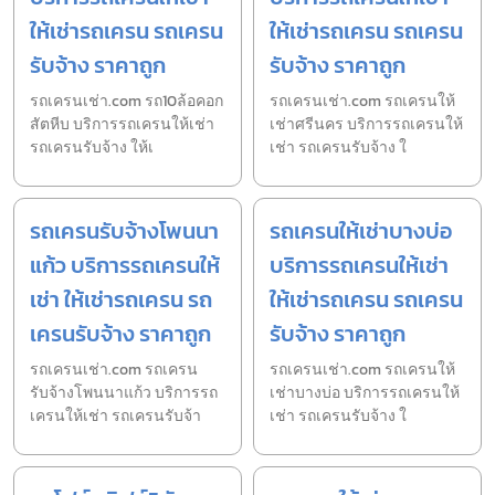
ให้เช่ารถเครน รถเครน
ให้เช่ารถเครน รถเครน
รับจ้าง ราคาถูก
รับจ้าง ราคาถูก
รถเครนเช่า.com รถ10ล้อคอก
รถเครนเช่า.com รถเครนให้
สัตหีบ บริการรถเครนให้เช่า
เช่าศรีนคร บริการรถเครนให้
รถเครนรับจ้าง ให้เ
เช่า รถเครนรับจ้าง ใ
รถเครนรับจ้างโพนนา
รถเครนให้เช่าบางบ่อ
แก้ว บริการรถเครนให้
บริการรถเครนให้เช่า
เช่า ให้เช่ารถเครน รถ
ให้เช่ารถเครน รถเครน
เครนรับจ้าง ราคาถูก
รับจ้าง ราคาถูก
รถเครนเช่า.com รถเครน
รถเครนเช่า.com รถเครนให้
รับจ้างโพนนาแก้ว บริการรถ
เช่าบางบ่อ บริการรถเครนให้
เครนให้เช่า รถเครนรับจ้า
เช่า รถเครนรับจ้าง ใ