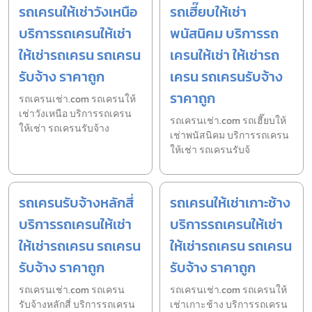
รถเครนให้เช่าวังเหนือ
รถเฮี๊ยบให้เช่า
บริการรถเครนให้เช่า
พนัสนิคม บริการรถ
ให้เช่ารถเครน รถเครน
เครนให้เช่า ให้เช่ารถ
รับจ้าง ราคาถูก
เครน รถเครนรับจ้าง
ราคาถูก
รถเครนเช่า.com รถเครนให้
เช่าวังเหนือ บริการรถเครน
รถเครนเช่า.com รถเฮี๊ยบให้
ให้เช่า รถเครนรับจ้าง
เช่าพนัสนิคม บริการรถเครน
ให้เช่า รถเครนรับจ้
รถเครนรับจ้างหลักสี่
รถเครนให้เช่าเกาะช้าง
บริการรถเครนให้เช่า
บริการรถเครนให้เช่า
ให้เช่ารถเครน รถเครน
ให้เช่ารถเครน รถเครน
รับจ้าง ราคาถูก
รับจ้าง ราคาถูก
รถเครนเช่า.com รถเครน
รถเครนเช่า.com รถเครนให้
รับจ้างหลักสี่ บริการรถเครน
เช่าเกาะช้าง บริการรถเครน