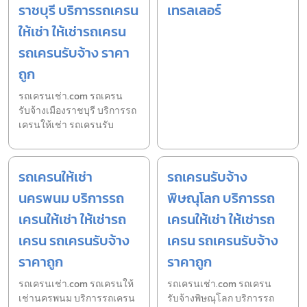
ราชบุรี บริการรถเครน
เทรลเลอร์
ให้เช่า ให้เช่ารถเครน
รถเครนรับจ้าง ราคา
ถูก
รถเครนเช่า.com รถเครน
รับจ้างเมืองราชบุรี บริการรถ
เครนให้เช่า รถเครนรับ
รถเครนให้เช่า
รถเครนรับจ้าง
นครพนม บริการรถ
พิษณุโลก บริการรถ
เครนให้เช่า ให้เช่ารถ
เครนให้เช่า ให้เช่ารถ
เครน รถเครนรับจ้าง
เครน รถเครนรับจ้าง
ราคาถูก
ราคาถูก
รถเครนเช่า.com รถเครนให้
รถเครนเช่า.com รถเครน
เช่านครพนม บริการรถเครน
รับจ้างพิษณุโลก บริการรถ