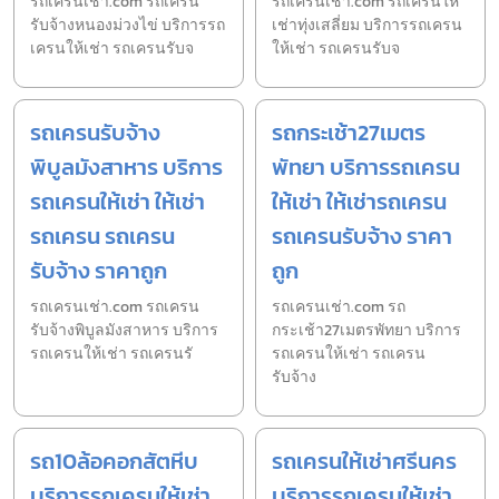
รถเครนเช่า.com รถเครน
รถเครนเช่า.com รถเครนให้
รับจ้างหนองม่วงไข่ บริการรถ
เช่าทุ่งเสลี่ยม บริการรถเครน
เครนให้เช่า รถเครนรับจ
ให้เช่า รถเครนรับจ
รถเครนรับจ้าง
รถกระเช้า27เมตร
พิบูลมังสาหาร บริการ
พัทยา บริการรถเครน
รถเครนให้เช่า ให้เช่า
ให้เช่า ให้เช่ารถเครน
รถเครน รถเครน
รถเครนรับจ้าง ราคา
รับจ้าง ราคาถูก
ถูก
รถเครนเช่า.com รถเครน
รถเครนเช่า.com รถ
รับจ้างพิบูลมังสาหาร บริการ
กระเช้า27เมตรพัทยา บริการ
รถเครนให้เช่า รถเครนรั
รถเครนให้เช่า รถเครน
รับจ้าง
รถ10ล้อคอกสัตหีบ
รถเครนให้เช่าศรีนคร
บริการรถเครนให้เช่า
บริการรถเครนให้เช่า