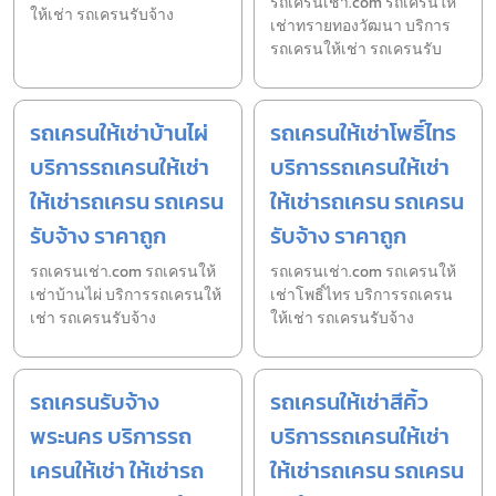
รถเครนเช่า.com รถเครนให้
ให้เช่า รถเครนรับจ้าง
เช่าทรายทองวัฒนา บริการ
รถเครนให้เช่า รถเครนรับ
รถเครนให้เช่าบ้านไผ่
รถเครนให้เช่าโพธิ์ไทร
บริการรถเครนให้เช่า
บริการรถเครนให้เช่า
ให้เช่ารถเครน รถเครน
ให้เช่ารถเครน รถเครน
รับจ้าง ราคาถูก
รับจ้าง ราคาถูก
รถเครนเช่า.com รถเครนให้
รถเครนเช่า.com รถเครนให้
เช่าบ้านไผ่ บริการรถเครนให้
เช่าโพธิ์ไทร บริการรถเครน
เช่า รถเครนรับจ้าง
ให้เช่า รถเครนรับจ้าง
รถเครนรับจ้าง
รถเครนให้เช่าสีคิ้ว
พระนคร บริการรถ
บริการรถเครนให้เช่า
เครนให้เช่า ให้เช่ารถ
ให้เช่ารถเครน รถเครน