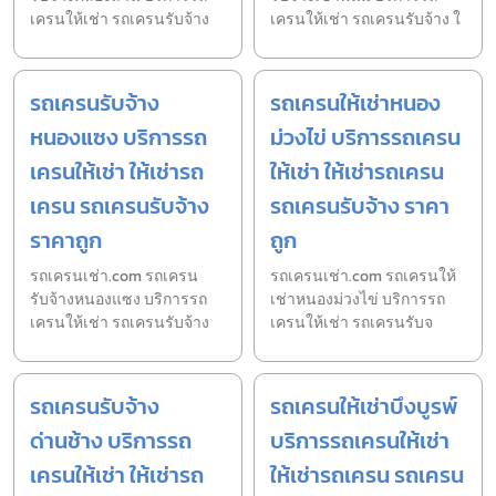
เครนให้เช่า รถเครนรับจ้าง
เครนให้เช่า รถเครนรับจ้าง ใ
รถเครนรับจ้าง
รถเครนให้เช่าหนอง
หนองแซง บริการรถ
ม่วงไข่ บริการรถเครน
เครนให้เช่า ให้เช่ารถ
ให้เช่า ให้เช่ารถเครน
เครน รถเครนรับจ้าง
รถเครนรับจ้าง ราคา
ราคาถูก
ถูก
รถเครนเช่า.com รถเครน
รถเครนเช่า.com รถเครนให้
รับจ้างหนองแซง บริการรถ
เช่าหนองม่วงไข่ บริการรถ
เครนให้เช่า รถเครนรับจ้าง
เครนให้เช่า รถเครนรับจ
รถเครนรับจ้าง
รถเครนให้เช่าบึงบูรพ์
ด่านช้าง บริการรถ
บริการรถเครนให้เช่า
เครนให้เช่า ให้เช่ารถ
ให้เช่ารถเครน รถเครน