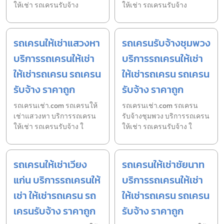
ให้เช่า รถเครนรับจ้าง
ให้เช่า รถเครนรับจ้าง
รถเครนให้เช่าแสวงหา
รถเครนรับจ้างชุมพวง
บริการรถเครนให้เช่า
บริการรถเครนให้เช่า
ให้เช่ารถเครน รถเครน
ให้เช่ารถเครน รถเครน
รับจ้าง ราคาถูก
รับจ้าง ราคาถูก
รถเครนเช่า.com รถเครนให้
รถเครนเช่า.com รถเครน
เช่าแสวงหา บริการรถเครน
รับจ้างชุมพวง บริการรถเครน
ให้เช่า รถเครนรับจ้าง ใ
ให้เช่า รถเครนรับจ้าง ใ
รถเครนให้เช่าเวียง
รถเครนให้เช่าชัยนาท
แก่น บริการรถเครนให้
บริการรถเครนให้เช่า
เช่า ให้เช่ารถเครน รถ
ให้เช่ารถเครน รถเครน
เครนรับจ้าง ราคาถูก
รับจ้าง ราคาถูก