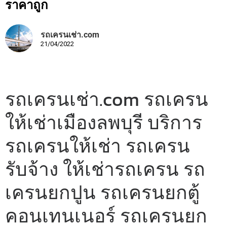
ราคาถูก
รถเครนเช่า.com
21/04/2022
รถเครนเช่า.com รถเครน
ให้เช่าเมืองลพบุรี บริการ
รถเครนให้เช่า รถเครน
รับจ้าง ให้เช่ารถเครน รถ
เครนยกปูน รถเครนยกตู้
คอนเทนเนอร์ รถเครนยก