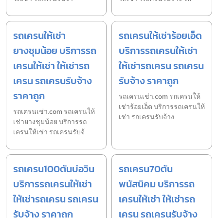
รถเครนให้เช่า
รถเครนให้เช่าร้อยเอ็ด
ยางชุมน้อย บริการรถ
บริการรถเครนให้เช่า
เครนให้เช่า ให้เช่ารถ
ให้เช่ารถเครน รถเครน
เครน รถเครนรับจ้าง
รับจ้าง ราคาถูก
ราคาถูก
รถเครนเช่า.com รถเครนให้
เช่าร้อยเอ็ด บริการรถเครนให้
รถเครนเช่า.com รถเครนให้
เช่า รถเครนรับจ้าง
เช่ายางชุมน้อย บริการรถ
เครนให้เช่า รถเครนรับจ้
รถเครน100ตันบ่อวิน
รถเครน70ตัน
บริการรถเครนให้เช่า
พนัสนิคม บริการรถ
ให้เช่ารถเครน รถเครน
เครนให้เช่า ให้เช่ารถ
รับจ้าง ราคาถูก
เครน รถเครนรับจ้าง