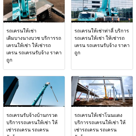
รถเครนให้เช่า
รถเครนให้เช่าท่าลี่ บริการ
เดิมบางนางบวช บริการรถ
รถเครนให้เช่า ให้เช่ารถ
เครนให้เช่า ให้เช่ารถ
เครน รถเครนรับจ้าง ราคา
เครน รถเครนรับจ้าง ราคา
ถูก
ถูก
รถเครนรับจ้างบ้านกรวด
รถเครนให้เช่าโนนแดง
บริการรถเครนให้เช่า ให้
บริการรถเครนให้เช่า ให้
เช่ารถเครน รถเครน
เช่ารถเครน รถเครน