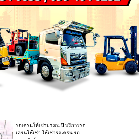
รถเครนให้เช่าบางกะปิ บริการรถ
เครนให้เช่า ให้เช่ารถเครน รถ