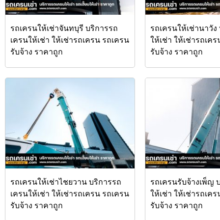
รถเครนให้เช่าจันทบุรี บริการรถ
รถเครนให้เช่านาวัง
เครนให้เช่า ให้เช่ารถเครน รถเครน
ให้เช่า ให้เช่ารถเค
รับจ้าง ราคาถูก
รับจ้าง ราคาถูก
รถเครนให้เช่าไชยวาน บริการรถ
รถเครนรับจ้างเพ็ญ 
เครนให้เช่า ให้เช่ารถเครน รถเครน
ให้เช่า ให้เช่ารถเค
รับจ้าง ราคาถูก
รับจ้าง ราคาถูก