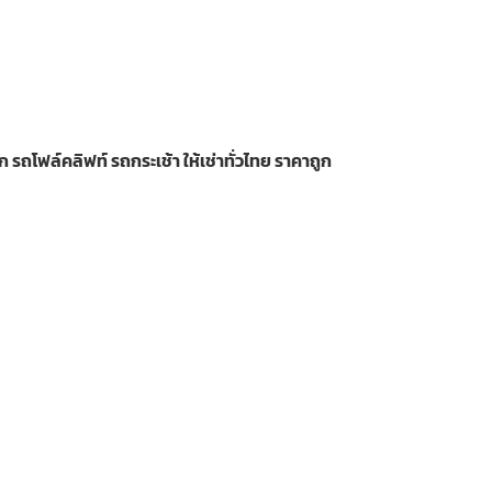
ก รถโฟล์คลิฟท์ รถกระเช้า ให้เช่าทั่วไทย ราคาถูก