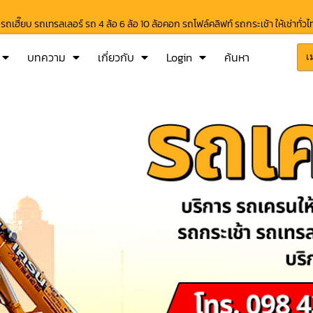
 รถเฮี๊ยบ รถเทรลเลอร์ รถ 4 ล้อ 6 ล้อ 10 ล้อคอก รถโฟล์คลิฟท์ รถกระเช้า ให้เช่าทั่ว
บทความ
เกี่ยวกับ
Login
ค้นหา
เ