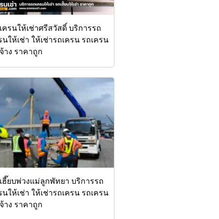
เครนให้เช่าศรีสวัสดิ์ บริการรถ
รนให้เช่า ให้เช่ารถเครน รถเครน
บจ้าง ราคาถูก
เฮี๊ยบพ่วงแม่ลูกพัทยา บริการรถ
รนให้เช่า ให้เช่ารถเครน รถเครน
บจ้าง ราคาถูก