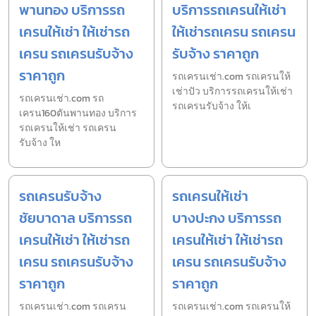
พานทอง บริการรถ
บริการรถเครนให้เช่า
เครนให้เช่า ให้เช่ารถ
ให้เช่ารถเครน รถเครน
เครน รถเครนรับจ้าง
รับจ้าง ราคาถูก
ราคาถูก
รถเครนเช่า.com รถเครนให้
เช่าปัว บริการรถเครนให้เช่า
รถเครนเช่า.com รถ
รถเครนรับจ้าง ให้เ
เครน160ตันพานทอง บริการ
รถเครนให้เช่า รถเครน
รับจ้าง ให
รถเครนรับจ้าง
รถเครนให้เช่า
ชัยบาดาล บริการรถ
บางปะกง บริการรถ
เครนให้เช่า ให้เช่ารถ
เครนให้เช่า ให้เช่ารถ
เครน รถเครนรับจ้าง
เครน รถเครนรับจ้าง
ราคาถูก
ราคาถูก
รถเครนเช่า.com รถเครน
รถเครนเช่า.com รถเครนให้