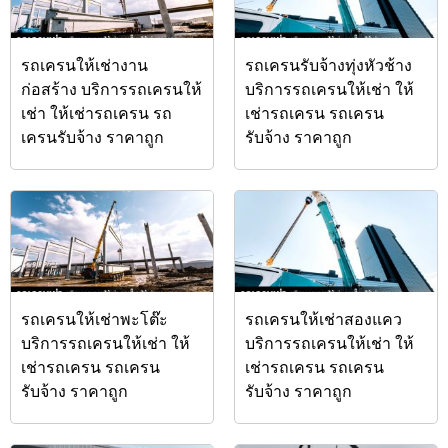
รถเครนให้เช่างาน
รถเครนรับจ้างทุ่งหัวช้าง
ก่อสร้าง บริการรถเครนให้
บริการรถเครนให้เช่า ให้
เช่า ให้เช่ารถเครน รถ
เช่ารถเครน รถเครน
เครนรับจ้าง ราคาถูก
รับจ้าง ราคาถูก
รถเครนให้เช่าพะโต๊ะ
รถเครนให้เช่าสองแคว
บริการรถเครนให้เช่า ให้
บริการรถเครนให้เช่า ให้
เช่ารถเครน รถเครน
เช่ารถเครน รถเครน
รับจ้าง ราคาถูก
รับจ้าง ราคาถูก