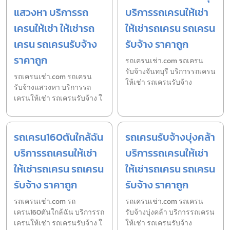
แสวงหา บริการรถ
บริการรถเครนให้เช่า
เครนให้เช่า ให้เช่ารถ
ให้เช่ารถเครน รถเครน
เครน รถเครนรับจ้าง
รับจ้าง ราคาถูก
ราคาถูก
รถเครนเช่า.com รถเครน
รับจ้างจันทบุรี บริการรถเครน
รถเครนเช่า.com รถเครน
ให้เช่า รถเครนรับจ้าง
รับจ้างแสวงหา บริการรถ
เครนให้เช่า รถเครนรับจ้าง ใ
รถเครน160ตันใกล้ฉัน
รถเครนรับจ้างบุ่งคล้า
บริการรถเครนให้เช่า
บริการรถเครนให้เช่า
ให้เช่ารถเครน รถเครน
ให้เช่ารถเครน รถเครน
รับจ้าง ราคาถูก
รับจ้าง ราคาถูก
รถเครนเช่า.com รถ
รถเครนเช่า.com รถเครน
เครน160ตันใกล้ฉัน บริการรถ
รับจ้างบุ่งคล้า บริการรถเครน
เครนให้เช่า รถเครนรับจ้าง ใ
ให้เช่า รถเครนรับจ้าง