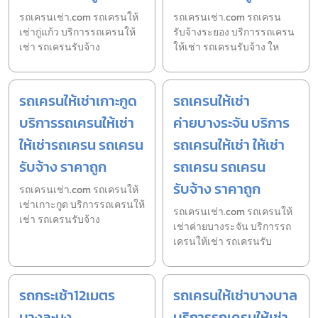
รถเครนเช่า.com รถเครนให้
รถเครนเช่า.com รถเครน
เช่ากู่แก้ว บริการรถเครนให้
รับจ้างระยอง บริการรถเครน
เช่า รถเครนรับจ้าง
ให้เช่า รถเครนรับจ้าง ให
รถเครนให้เช่าเกาะกูด
รถเครนให้เช่า
บริการรถเครนให้เช่า
ค่ายบางระจัน บริการ
ให้เช่ารถเครน รถเครน
รถเครนให้เช่า ให้เช่า
รับจ้าง ราคาถูก
รถเครน รถเครน
รับจ้าง ราคาถูก
รถเครนเช่า.com รถเครนให้
เช่าเกาะกูด บริการรถเครนให้
รถเครนเช่า.com รถเครนให้
เช่า รถเครนรับจ้าง
เช่าค่ายบางระจัน บริการรถ
เครนให้เช่า รถเครนรับ
รถกระเช้า12เมตร
รถเครนให้เช่าบางบาล
บางละมุง
บริการรถเครนให้เช่า