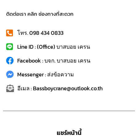
ติดต่อเรา คลิก ช่องทางที่สะดวก
โทร. 098 434 0833
Line ID : (Office) บาสบอย เครน
Facebook : บจก. บาสบอย เครน
Messenger : ส่งข้อความ
อีเมล : Bassboycrane@outlook.co.th
แชร์หน้านี้