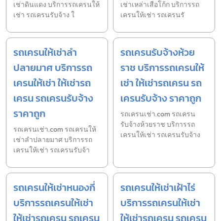
เช่าดินแดง บริการรถเครนให้
เช่าเหล่าเสือโก้ก บริการรถ
เช่า รถเครนรับจ้าง ใ
เครนให้เช่า รถเครนรั
รถเครนให้เช่าลำ
รถเครนรับจ้างห้วย
ปลายมาศ บริการรถ
ราช บริการรถเครนให้
เครนให้เช่า ให้เช่ารถ
เช่า ให้เช่ารถเครน รถ
เครน รถเครนรับจ้าง
เครนรับจ้าง ราคาถูก
ราคาถูก
รถเครนเช่า.com รถเครน
รับจ้างห้วยราช บริการรถ
รถเครนเช่า.com รถเครนให้
เครนให้เช่า รถเครนรับจ้าง
เช่าลำปลายมาศ บริการรถ
เครนให้เช่า รถเครนรับจ้า
รถเครนให้เช่าหนองกี่
รถเครนให้เช่าเฝ้าไร่
บริการรถเครนให้เช่า
บริการรถเครนให้เช่า
ให้เช่ารถเครน รถเครน
ให้เช่ารถเครน รถเครน