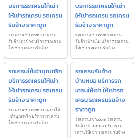
บริการรถเครนให้เช่า
บริการรถเครนให้เช่า
ให้เช่ารถเครน รถเครน
ให้เช่ารถเครน รถเครน
รับจ้าง ราคาถูก
รับจ้าง ราคาถูก
รถเครนเช่า.com รถเครน
รถเครนเช่า.com รถเครน
รับจ้างทุ่งช้าง บริการรถเครน
รับจ้างบ้านไผ่ บริการรถเครน
ให้เช่า รถเครนรับจ้าง
ให้เช่า รถเครนรับจ้าง
รถเครนให้เช่าบุณฑริก
รถเครนรับจ้าง
บริการรถเครนให้เช่า
บ้านหมอ บริการรถ
ให้เช่ารถเครน รถเครน
เครนให้เช่า ให้เช่ารถ
รับจ้าง ราคาถูก
เครน รถเครนรับจ้าง
ราคาถูก
รถเครนเช่า.com รถเครนให้
เช่าบุณฑริก บริการรถเครน
รถเครนเช่า.com รถเครน
ให้เช่า รถเครนรับจ้าง
รับจ้างบ้านหมอ บริการรถ
เครนให้เช่า รถเครนรับจ้าง