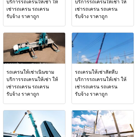
บริการรถเครนให้เช่า ให้
บริการรถเครนให้เช่า ให้
เช่ารถเครน รถเครน
เช่ารถเครน รถเครน
รับจ้าง ราคาถูก
รับจ้าง ราคาถูก
รถเครนให้เช่าเนินขาม
รถเครนให้เช่าสัตหีบ
บริการรถเครนให้เช่า ให้
บริการรถเครนให้เช่า ให้
เช่ารถเครน รถเครน
เช่ารถเครน รถเครน
รับจ้าง ราคาถูก
รับจ้าง ราคาถูก