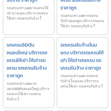
ราคาถูก
รถเครนเช่า.com รถเครนให้
เช่าบางบอน บริการรถเครน
รถเครนเช่า.com รถเครน
ให้เช่า รถเครนรับจ้าง ใ
รับจ้างดอนตูม บริการรถเครน
ให้เช่า รถเครนรับจ้าง ใ
รถเครน50ตัน
รถเครนรับจ้างโนน
หนองใหญ่ บริการรถ
แดง บริการรถเครนให้
เครนให้เช่า ให้เช่ารถ
เช่า ให้เช่ารถเครน รถ
เครน รถเครนรับจ้าง
เครนรับจ้าง ราคาถูก
ราคาถูก
รถเครนเช่า.com รถเครน
รับจ้างโนนแดง บริการรถ
รถเครนเช่า.com รถ
เครนให้เช่า รถเครนรับจ้าง ใ
เครน50ตันหนองใหญ่ บริการ
รถเครนให้เช่า รถเครน
รับจ้าง ใ