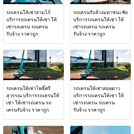
รถเครนให้เช่าสามโก้
รถเครนรับจ้างมหาชนะชัย
บริการรถเครนให้เช่า ให้
บริการรถเครนให้เช่า ให้
เช่ารถเครน รถเครน
เช่ารถเครน รถเครน
รับจ้าง ราคาถูก
รับจ้าง ราคาถูก
รถเครนให้เช่าโพธิ์ศรี
รถเครนให้เช่าสอยดาว
สุวรรณ บริการรถเครนให้
บริการรถเครนให้เช่า ให้
เช่า ให้เช่ารถเครน รถ
เช่ารถเครน รถเครน
เครนรับจ้าง ราคาถูก
รับจ้าง ราคาถูก