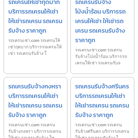
รถเครนให้เช่ากุดบาก
รถเครนรับจ้าง
บริการรถเครนให้เช่า
โป่งน้ำร้อน บริการรถ
ให้เช่ารถเครน รถเครน
เครนให้เช่า ให้เช่ารถ
รับจ้าง ราคาถูก
เครน รถเครนรับจ้าง
ราคาถูก
รถเครนเช่า.com รถเครนให้
เช่ากุดบาก บริการรถเครนให้
รถเครนเช่า.com รถเครน
เช่า รถเครนรับจ้าง ใ
รับจ้างโป่งน้ำร้อน บริการรถ
เครนให้เช่า รถเครนรับจ
รถเครนรับจ้างกงหรา
รถเครนรับจ้างศรีนคร
บริการรถเครนให้เช่า
บริการรถเครนให้เช่า
ให้เช่ารถเครน รถเครน
ให้เช่ารถเครน รถเครน
รับจ้าง ราคาถูก
รับจ้าง ราคาถูก
รถเครนเช่า.com รถเครน
รถเครนเช่า.com รถเครน
รับจ้างกงหรา บริการรถเครน
รับจ้างศรีนคร บริการรถเครน
ให้เช่า รถเครนรับจ้าง ให
ให้เช่า รถเครนรับจ้าง ใ