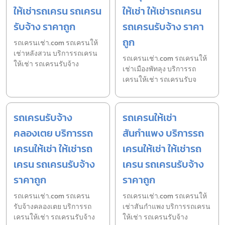
ให้เช่ารถเครน รถเครน
ให้เช่า ให้เช่ารถเครน
รับจ้าง ราคาถูก
รถเครนรับจ้าง ราคา
ถูก
รถเครนเช่า.com รถเครนให้
เช่าหลังสวน บริการรถเครน
รถเครนเช่า.com รถเครนให้
ให้เช่า รถเครนรับจ้าง
เช่าเมืองพัทลุง บริการรถ
เครนให้เช่า รถเครนรับจ
รถเครนรับจ้าง
รถเครนให้เช่า
คลองเตย บริการรถ
สันกำแพง บริการรถ
เครนให้เช่า ให้เช่ารถ
เครนให้เช่า ให้เช่ารถ
เครน รถเครนรับจ้าง
เครน รถเครนรับจ้าง
ราคาถูก
ราคาถูก
รถเครนเช่า.com รถเครน
รถเครนเช่า.com รถเครนให้
รับจ้างคลองเตย บริการรถ
เช่าสันกำแพง บริการรถเครน
เครนให้เช่า รถเครนรับจ้าง
ให้เช่า รถเครนรับจ้าง