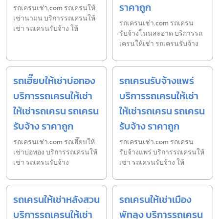
ราคาถูก
รถเครนเช่า.com รถเครนให้
เช่านามน บริการรถเครนให้
รถเครนเช่า.com รถเครน
เช่า รถเครนรับจ้าง ให้
รับจ้างโนนสะอาด บริการรถ
เครนให้เช่า รถเครนรับจ้าง
รถเฮี๊ยบให้เช่าบ่อทอง
รถเครนรับจ้างแพร่
บริการรถเครนให้เช่า
บริการรถเครนให้เช่า
ให้เช่ารถเครน รถเครน
ให้เช่ารถเครน รถเครน
รับจ้าง ราคาถูก
รับจ้าง ราคาถูก
รถเครนเช่า.com รถเฮี๊ยบให้
รถเครนเช่า.com รถเครน
เช่าบ่อทอง บริการรถเครนให้
รับจ้างแพร่ บริการรถเครนให้
เช่า รถเครนรับจ้าง
เช่า รถเครนรับจ้าง ให้
รถเครนให้เช่าหลังสวน
รถเครนให้เช่าเมือง
บริการรถเครนให้เช่า
พัทลุง บริการรถเครน