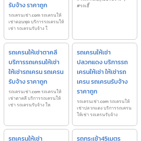
รับจ้าง ราคาถูก
#รถเฮี๊
รถเครนเช่า.com รถเครนให้
เช่าดอนพุด บริการรถเครนให้
เช่า รถเครนรับจ้าง ใ
รถเครนให้เช่าตาคลี
รถเครนให้เช่า
บริการรถเครนให้เช่า
ปลวกแดง บริการรถ
ให้เช่ารถเครน รถเครน
เครนให้เช่า ให้เช่ารถ
รับจ้าง ราคาถูก
เครน รถเครนรับจ้าง
ราคาถูก
รถเครนเช่า.com รถเครนให้
เช่าตาคลี บริการรถเครนให้
รถเครนเช่า.com รถเครนให้
เช่า รถเครนรับจ้าง ให
เช่าปลวกแดง บริการรถเครน
ให้เช่า รถเครนรับจ้าง
รถเครนให้เช่า
รถกระเช้า45เมตร