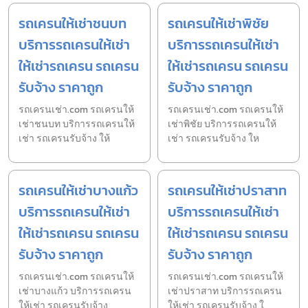
รถเครนให้เช่าชนบท
รถเครนให้เช่าพิชัย
บริการรถเครนให้เช่า
บริการรถเครนให้เช่า
ให้เช่ารถเครน รถเครน
ให้เช่ารถเครน รถเครน
รับจ้าง ราคาถูก
รับจ้าง ราคาถูก
รถเครนเช่า.com รถเครนให้
รถเครนเช่า.com รถเครนให้
เช่าชนบท บริการรถเครนให้
เช่าพิชัย บริการรถเครนให้
เช่า รถเครนรับจ้าง ให้
เช่า รถเครนรับจ้าง ให
รถเครนให้เช่าบางแก้ว
รถเครนให้เช่าปราสาท
บริการรถเครนให้เช่า
บริการรถเครนให้เช่า
ให้เช่ารถเครน รถเครน
ให้เช่ารถเครน รถเครน
รับจ้าง ราคาถูก
รับจ้าง ราคาถูก
รถเครนเช่า.com รถเครนให้
รถเครนเช่า.com รถเครนให้
เช่าบางแก้ว บริการรถเครน
เช่าปราสาท บริการรถเครน
ให้เช่า รถเครนรับจ้าง
ให้เช่า รถเครนรับจ้าง ใ