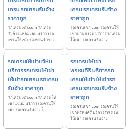
เครนให้เช่า ให้เช่ารถ
เครนให้เช่า ให้เช่ารถ
เครน รถเครนรับจ้าง
เครน รถเครนรับจ้าง
ราคาถูก
ราคาถูก
รถเครนเช่า.com รถเครน
รถเครนเช่า.com รถเครนให้
รับจ้างแหลมงอบ บริการรถ
เช่าบ้านกรวด บริการรถเครน
เครนให้เช่า รถเครนรับจ้าง
ให้เช่า รถเครนรับจ้าง
รถเครนให้เช่าแจ้ห่ม
รถเครนให้เช่า
บริการรถเครนให้เช่า
พรหมคีรี บริการรถ
ให้เช่ารถเครน รถเครน
เครนให้เช่า ให้เช่ารถ
รับจ้าง ราคาถูก
เครน รถเครนรับจ้าง
ราคาถูก
รถเครนเช่า.com รถเครนให้
เช่าแจ้ห่ม บริการรถเครนให้
รถเครนเช่า.com รถเครนให้
เช่า รถเครนรับจ้าง ใ
เช่าพรหมคีรี บริการรถเครน
ให้เช่า รถเครนรับจ้าง