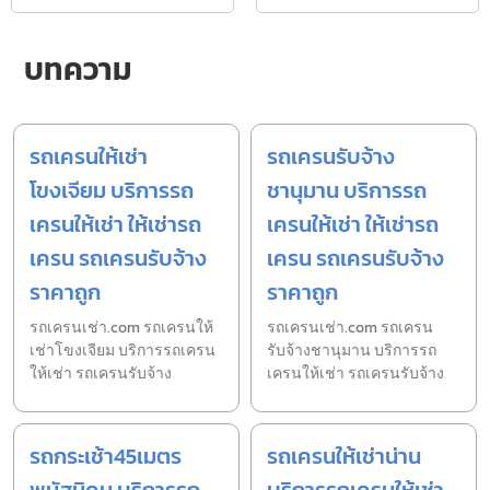
บทความ
รถเครนให้เช่า
รถเครนรับจ้าง
โขงเจียม บริการรถ
ชานุมาน บริการรถ
เครนให้เช่า ให้เช่ารถ
เครนให้เช่า ให้เช่ารถ
เครน รถเครนรับจ้าง
เครน รถเครนรับจ้าง
ราคาถูก
ราคาถูก
รถเครนเช่า.com รถเครนให้
รถเครนเช่า.com รถเครน
เช่าโขงเจียม บริการรถเครน
รับจ้างชานุมาน บริการรถ
ให้เช่า รถเครนรับจ้าง
เครนให้เช่า รถเครนรับจ้าง
รถกระเช้า45เมตร
รถเครนให้เช่าน่าน
พนัสนิคม บริการรถ
บริการรถเครนให้เช่า