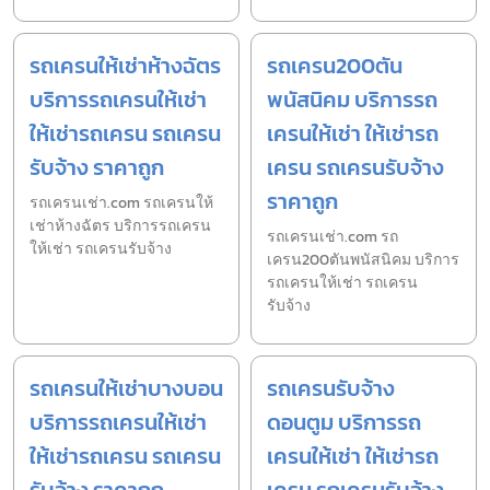
รถเครนให้เช่าห้างฉัตร
รถเครน200ตัน
บริการรถเครนให้เช่า
พนัสนิคม บริการรถ
ให้เช่ารถเครน รถเครน
เครนให้เช่า ให้เช่ารถ
รับจ้าง ราคาถูก
เครน รถเครนรับจ้าง
ราคาถูก
รถเครนเช่า.com รถเครนให้
เช่าห้างฉัตร บริการรถเครน
รถเครนเช่า.com รถ
ให้เช่า รถเครนรับจ้าง
เครน200ตันพนัสนิคม บริการ
รถเครนให้เช่า รถเครน
รับจ้าง
รถเครนให้เช่าบางบอน
รถเครนรับจ้าง
บริการรถเครนให้เช่า
ดอนตูม บริการรถ
ให้เช่ารถเครน รถเครน
เครนให้เช่า ให้เช่ารถ
รับจ้าง ราคาถูก
เครน รถเครนรับจ้าง