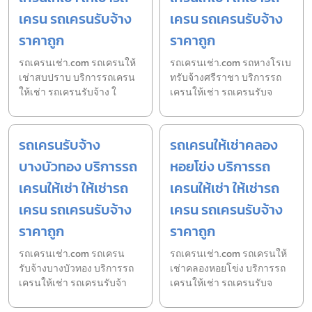
เครน รถเครนรับจ้าง
เครน รถเครนรับจ้าง
ราคาถูก
ราคาถูก
รถเครนเช่า.com รถเครนให้
รถเครนเช่า.com รถหางโรเบ
เช่าสบปราบ บริการรถเครน
ทรับจ้างศรีราชา บริการรถ
ให้เช่า รถเครนรับจ้าง ใ
เครนให้เช่า รถเครนรับจ
รถเครนรับจ้าง
รถเครนให้เช่าคลอง
บางบัวทอง บริการรถ
หอยโข่ง บริการรถ
เครนให้เช่า ให้เช่ารถ
เครนให้เช่า ให้เช่ารถ
เครน รถเครนรับจ้าง
เครน รถเครนรับจ้าง
ราคาถูก
ราคาถูก
รถเครนเช่า.com รถเครน
รถเครนเช่า.com รถเครนให้
รับจ้างบางบัวทอง บริการรถ
เช่าคลองหอยโข่ง บริการรถ
เครนให้เช่า รถเครนรับจ้า
เครนให้เช่า รถเครนรับจ