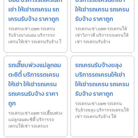
เช่า ให้เช่ารถเครน รถ
ให้เช่ารถเครน รถเครน
เครนรับจ้าง ราคาถูก
รับจ้าง ราคาถูก
รถเครนเช่า.com รถเครน
รถเครนเช่า.com รถเครนให้
รับจ้างบางบอน บริการรถ
เช่าวิภาวดี บริการรถเครนให้
เครนให้เช่า รถเครนรับจ้าง ใ
เช่า รถเครนรับจ้าง
รถเฮี๊ยบพ่วงแม่ลูกอม
รถเครนรับจ้างขลุง
ตะซิตี้ บริการรถเครน
บริการรถเครนให้เช่า
ให้เช่า ให้เช่ารถเครน
ให้เช่ารถเครน รถเครน
รถเครนรับจ้าง ราคา
รับจ้าง ราคาถูก
ถูก
รถเครนเช่า.com รถเครน
รับจ้างขลุง บริการรถเครนให้
รถเครนเช่า.com รถเฮี๊ยบพ่วง
เช่า รถเครนรับจ้าง ให้
แม่ลูกอมตะซิตี้ บริการรถ
เครนให้เช่า รถเครนร