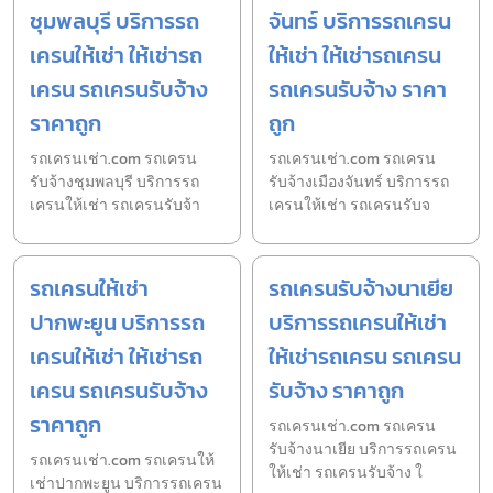
ชุมพลบุรี บริการรถ
จันทร์ บริการรถเครน
เครนให้เช่า ให้เช่ารถ
ให้เช่า ให้เช่ารถเครน
เครน รถเครนรับจ้าง
รถเครนรับจ้าง ราคา
ราคาถูก
ถูก
รถเครนเช่า.com รถเครน
รถเครนเช่า.com รถเครน
รับจ้างชุมพลบุรี บริการรถ
รับจ้างเมืองจันทร์ บริการรถ
เครนให้เช่า รถเครนรับจ้า
เครนให้เช่า รถเครนรับจ
รถเครนให้เช่า
รถเครนรับจ้างนาเยีย
ปากพะยูน บริการรถ
บริการรถเครนให้เช่า
เครนให้เช่า ให้เช่ารถ
ให้เช่ารถเครน รถเครน
เครน รถเครนรับจ้าง
รับจ้าง ราคาถูก
ราคาถูก
รถเครนเช่า.com รถเครน
รับจ้างนาเยีย บริการรถเครน
รถเครนเช่า.com รถเครนให้
ให้เช่า รถเครนรับจ้าง ใ
เช่าปากพะยูน บริการรถเครน