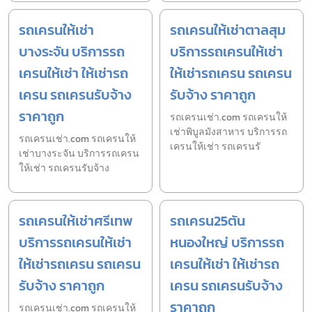
รถเครนให้เช่า
รถเครนให้เช่าตาลสุม
บางระจัน บริการรถ
บริการรถเครนให้เช่า
เครนให้เช่า ให้เช่ารถ
ให้เช่ารถเครน รถเครน
เครน รถเครนรับจ้าง
รับจ้าง ราคาถูก
ราคาถูก
รถเครนเช่า.com รถเครนให้
เช่าพิบูลมังสาหาร บริการรถ
รถเครนเช่า.com รถเครนให้
เครนให้เช่า รถเครนรั
เช่าบางระจัน บริการรถเครน
ให้เช่า รถเครนรับจ้าง
รถเครนให้เช่าศรีเทพ
รถเครน25ตัน
บริการรถเครนให้เช่า
หนองใหญ่ บริการรถ
ให้เช่ารถเครน รถเครน
เครนให้เช่า ให้เช่ารถ
รับจ้าง ราคาถูก
เครน รถเครนรับจ้าง
ราคาถูก
รถเครนเช่า.com รถเครนให้