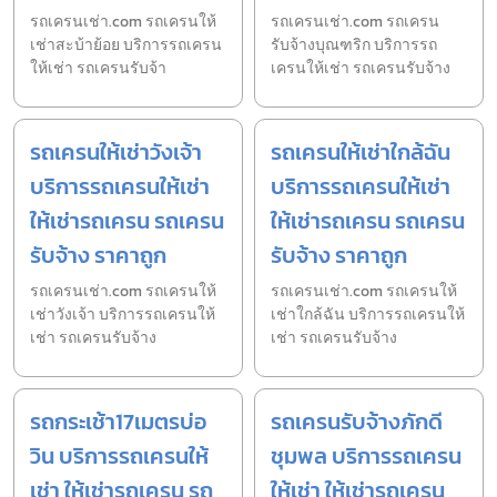
รถเครนเช่า.com รถเครนให้
รถเครนเช่า.com รถเครน
เช่าสะบ้าย้อย บริการรถเครน
รับจ้างบุณฑริก บริการรถ
ให้เช่า รถเครนรับจ้า
เครนให้เช่า รถเครนรับจ้าง
รถเครนให้เช่าวังเจ้า
รถเครนให้เช่าใกล้ฉัน
บริการรถเครนให้เช่า
บริการรถเครนให้เช่า
ให้เช่ารถเครน รถเครน
ให้เช่ารถเครน รถเครน
รับจ้าง ราคาถูก
รับจ้าง ราคาถูก
รถเครนเช่า.com รถเครนให้
รถเครนเช่า.com รถเครนให้
เช่าวังเจ้า บริการรถเครนให้
เช่าใกล้ฉัน บริการรถเครนให้
เช่า รถเครนรับจ้าง
เช่า รถเครนรับจ้าง
รถกระเช้า17เมตรบ่อ
รถเครนรับจ้างภักดี
วิน บริการรถเครนให้
ชุมพล บริการรถเครน
เช่า ให้เช่ารถเครน รถ
ให้เช่า ให้เช่ารถเครน