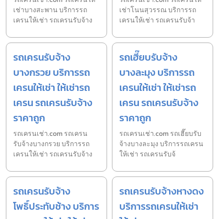
เช่าบางสะพาน บริการรถ
เช่าโนนสุวรรณ บริการรถ
เครนให้เช่า รถเครนรับจ้าง
เครนให้เช่า รถเครนรับจ้า
รถเครนรับจ้าง
รถเฮี๊ยบรับจ้าง
บางกรวย บริการรถ
บางละมุง บริการรถ
เครนให้เช่า ให้เช่ารถ
เครนให้เช่า ให้เช่ารถ
เครน รถเครนรับจ้าง
เครน รถเครนรับจ้าง
ราคาถูก
ราคาถูก
รถเครนเช่า.com รถเครน
รถเครนเช่า.com รถเฮี๊ยบรับ
รับจ้างบางกรวย บริการรถ
จ้างบางละมุง บริการรถเครน
เครนให้เช่า รถเครนรับจ้าง
ให้เช่า รถเครนรับจ้
รถเครนรับจ้าง
รถเครนรับจ้างหางดง
โพธิ์ประทับช้าง บริการ
บริการรถเครนให้เช่า