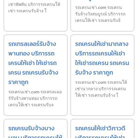
เช่าทัพทัน บริการรถเครนให้
รถเครนเช่า.com รถเครน
เช่า รถเครนรับจ้าง ใ
รับจ้างวังสมบูรณ์ บริการรถ
เครนให้เช่า รถเครนรับจ้
รถเทรลเลอร์รับจ้าง
รถเครนให้เช่านากลาง
พานทอง บริการรถ
บริการรถเครนให้เช่า
เครนให้เช่า ให้เช่ารถ
ให้เช่ารถเครน รถเครน
เครน รถเครนรับจ้าง
รับจ้าง ราคาถูก
ราคาถูก
รถเครนเช่า.com รถเครนให้
เช่านากลาง บริการรถเครน
รถเครนเช่า.com รถเทรลเลอ
ให้เช่า รถเครนรับจ้าง ใ
ร์รับจ้างพานทอง บริการรถ
เครนให้เช่า รถเครนรับจ
รถเครนรับจ้างบาง
รถเครนให้เช่าวิภาวดี
บอน บริการรถเครนให้
บริการรถเครนให้เช่า