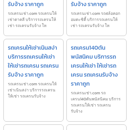
รับจ้าง ราคาถูก
รับจ้าง ราคาถูก
รถเครนเช่า.com รถเครนให้
รถเครนเช่า.com รถ4ล้อคอก
เช่าตาคลี บริการรถเครนให้
อมตะซิตี้ บริการรถเครนให้
เช่า รถเครนรับจ้าง ให
เช่า รถเครนรับจ้าง ให
รถเครนให้เช่าเนินสง่า
รถเครน140ตัน
บริการรถเครนให้เช่า
พนัสนิคม บริการรถ
ให้เช่ารถเครน รถเครน
เครนให้เช่า ให้เช่ารถ
รับจ้าง ราคาถูก
เครน รถเครนรับจ้าง
ราคาถูก
รถเครนเช่า.com รถเครนให้
เช่าเนินสง่า บริการรถเครน
รถเครนเช่า.com รถ
ให้เช่า รถเครนรับจ้าง
เครน140ตันพนัสนิคม บริการ
รถเครนให้เช่า รถเครน
รับจ้าง