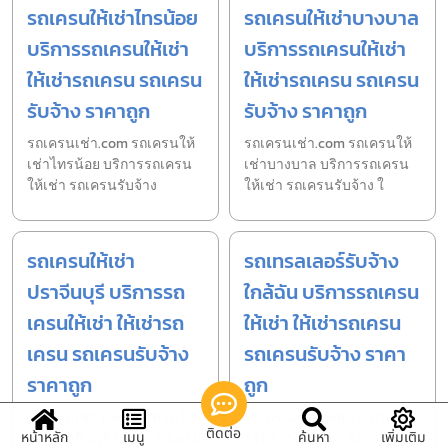
รถเครนให้เช่าไทรน้อย
รถเครนให้เช่าบางบาล
บริการรถเครนให้เช่า
บริการรถเครนให้เช่า
ให้เช่ารถเครน รถเครน
ให้เช่ารถเครน รถเครน
รับจ้าง ราคาถูก
รับจ้าง ราคาถูก
รถเครนเช่า.com รถเครนให้
รถเครนเช่า.com รถเครนให้
เช่าไทรน้อย บริการรถเครน
เช่าบางบาล บริการรถเครน
ให้เช่า รถเครนรับจ้าง
ให้เช่า รถเครนรับจ้าง ใ
รถเครนให้เช่า
รถเทรลเลอร์รับจ้าง
ปราจีนบุรี บริการรถ
ใกล้ฉัน บริการรถเครน
เครนให้เช่า ให้เช่ารถ
ให้เช่า ให้เช่ารถเครน
เครน รถเครนรับจ้าง
รถเครนรับจ้าง ราคา
ราคาถูก
ถูก
รถเครนเช่า.com รถเครนให้
รถเครนเช่า.com รถเทรลเลอ
ติดต่อ
หน้าหลัก
เมนู
ค้นหา
เพิ่มเติม
เช่าปราจีนบุรี บริการรถเครน
ร์รับจ้างใกล้ฉัน บริการรถ