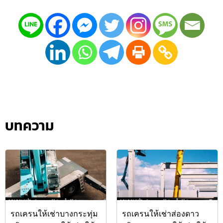
บทความ
รถเครนให้เช่าบางกระทุ่ม
รถเครนให้เช่าส่องดาว