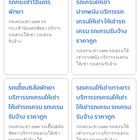
รถกระเช้า12เมตร
รถเครนให้เช่า
พัทยา
ปากพนัง บริการรถ
เครนให้เช่า ให้เช่ารถ
รถเครนเช่า.com รถ
กระเช้า12เมตรพัทยา บริการ
เครน รถเครนรับจ้าง
รถเครนให้เช่า รถเครน
ราคาถูก
รับจ้าง
รถเครนเช่า.com รถเครนให้
เช่าปากพนัง บริการรถเครน
ให้เช่า รถเครนรับจ้าง
รถเฮี๊ยบ6ล้อพัทยา
รถเครนให้เช่าเกาะยาว
บริการรถเครนให้เช่า
บริการรถเครนให้เช่า
ให้เช่ารถเครน รถเครน
ให้เช่ารถเครน รถเครน
รับจ้าง ราคาถูก
รับจ้าง ราคาถูก
รถเครนเช่า.com รถเฮี๊ยบ6ล้อ
รถเครนเช่า.com รถเครนให้
พัทยา บริการรถเครนให้เช่า
เช่าเกาะยาว บริการรถเครน
รถเครนรับจ้าง ให้
ให้เช่า รถเครนรับจ้าง