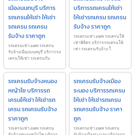
เมืองนนทบุรี บริการ
บริการรถเครนให้เช่า
รถเครนให้เช่า ให้เช่า
ให้เช่ารถเครน รถเครน
รถเครน รถเครน
รับจ้าง ราคาถูก
รับจ้าง ราคาถูก
รถเครนเช่า.com รถเครนให้
เช่าพิจิตร บริการรถเครนให้
รถเครนเช่า.com รถเครน
เช่า รถเครนรับจ้าง ใ
รับจ้างเมืองนนทบุรี บริการรถ
เครนให้เช่า รถเครนรับ
รถเครนรับจ้างหนอง
รถเครนรับจ้างเมือง
หญ้าไซ บริการรถ
ระนอง บริการรถเครน
เครนให้เช่า ให้เช่ารถ
ให้เช่า ให้เช่ารถเครน
เครน รถเครนรับจ้าง
รถเครนรับจ้าง ราคา
ราคาถูก
ถูก
รถเครนเช่า.com รถเครน
รถเครนเช่า.com รถเครน
รับจ้างหนองหญ้าไซ บริการ
รับจ้างเมืองระนอง บริการรถ