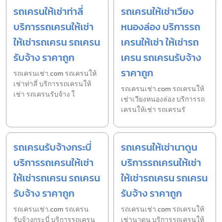
รถเครนให้เช่าท่าลี่
รถเครนให้เช่าเวียง
บริการรถเครนให้เช่า
หนองล่อง บริการรถ
ให้เช่ารถเครน รถเครน
เครนให้เช่า ให้เช่ารถ
รับจ้าง ราคาถูก
เครน รถเครนรับจ้าง
ราคาถูก
รถเครนเช่า.com รถเครนให้
เช่าท่าลี่ บริการรถเครนให้
รถเครนเช่า.com รถเครนให้
เช่า รถเครนรับจ้าง ใ
เช่าเวียงหนองล่อง บริการรถ
เครนให้เช่า รถเครนรั
รถเครนรับจ้างกระบี่
รถเครนให้เช่านาดูน
บริการรถเครนให้เช่า
บริการรถเครนให้เช่า
ให้เช่ารถเครน รถเครน
ให้เช่ารถเครน รถเครน
รับจ้าง ราคาถูก
รับจ้าง ราคาถูก
รถเครนเช่า.com รถเครน
รถเครนเช่า.com รถเครนให้
รับจ้างกระบี่ บริการรถเครน
เช่านาดูน บริการรถเครนให้