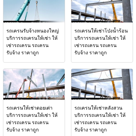
รถเครนรับจ้างหนองใหญ่
รถเครนให้เช่าโป่งน้ำร้อน
บริการรถเครนให้เช่า ให้
บริการรถเครนให้เช่า ให้
เช่ารถเครน รถเครน
เช่ารถเครน รถเครน
รับจ้าง ราคาถูก
รับจ้าง ราคาถูก
รถเครนให้เช่าดอยเต่า
รถเครนให้เช่าหลังสวน
บริการรถเครนให้เช่า ให้
บริการรถเครนให้เช่า ให้
เช่ารถเครน รถเครน
เช่ารถเครน รถเครน
รับจ้าง ราคาถูก
รับจ้าง ราคาถูก