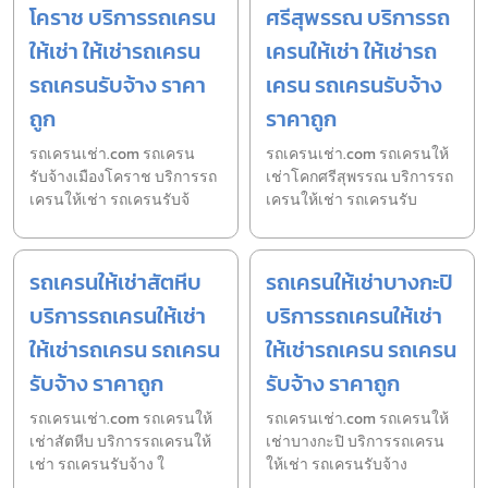
โคราช บริการรถเครน
ศรีสุพรรณ บริการรถ
ให้เช่า ให้เช่ารถเครน
เครนให้เช่า ให้เช่ารถ
รถเครนรับจ้าง ราคา
เครน รถเครนรับจ้าง
ถูก
ราคาถูก
รถเครนเช่า.com รถเครน
รถเครนเช่า.com รถเครนให้
รับจ้างเมืองโคราช บริการรถ
เช่าโคกศรีสุพรรณ บริการรถ
เครนให้เช่า รถเครนรับจ้
เครนให้เช่า รถเครนรับ
รถเครนให้เช่าสัตหีบ
รถเครนให้เช่าบางกะปิ
บริการรถเครนให้เช่า
บริการรถเครนให้เช่า
ให้เช่ารถเครน รถเครน
ให้เช่ารถเครน รถเครน
รับจ้าง ราคาถูก
รับจ้าง ราคาถูก
รถเครนเช่า.com รถเครนให้
รถเครนเช่า.com รถเครนให้
เช่าสัตหีบ บริการรถเครนให้
เช่าบางกะปิ บริการรถเครน
เช่า รถเครนรับจ้าง ใ
ให้เช่า รถเครนรับจ้าง