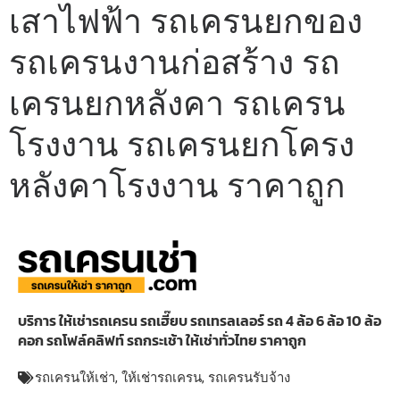
เสาไฟฟ้า รถเครนยกของ
รถเครนงานก่อสร้าง รถ
เครนยกหลังคา รถเครน
โรงงาน รถเครนยกโครง
หลังคาโรงงาน ราคาถูก
บริการ ให้เช่ารถเครน รถเฮี๊ยบ รถเทรลเลอร์ รถ 4 ล้อ 6 ล้อ 10 ล้อ
คอก รถโฟล์คลิฟท์ รถกระเช้า ให้เช่าทั่วไทย ราคาถูก
รถเครนให้เช่า
,
ให้เช่ารถเครน
,
รถเครนรับจ้าง