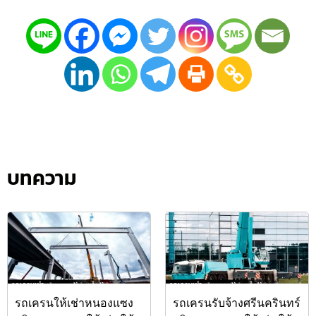
บทความ
รถเครนให้เช่าหนองแซง
รถเครนรับจ้างศรีนครินทร์