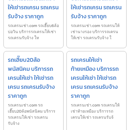
ให้เช่ารถเครน รถเครน
ให้เช่ารถเครน รถเครน
รับจ้าง ราคาถูก
รับจ้าง ราคาถูก
รถเครนเช่า.com รถเฮี๊ยบ6ล้อ
รถเครนเช่า.com รถเครนให้
บ่อวิน บริการรถเครนให้เช่า
เช่านางรอง บริการรถเครน
รถเครนรับจ้าง ให
ให้เช่า รถเครนรับจ้าง ใ
รถเฮี๊ยบ20ล้อ
รถเครนให้เช่า
พนัสนิคม บริการรถ
ท้ายเหมือง บริการรถ
เครนให้เช่า ให้เช่ารถ
เครนให้เช่า ให้เช่ารถ
เครน รถเครนรับจ้าง
เครน รถเครนรับจ้าง
ราคาถูก
ราคาถูก
รถเครนเช่า.com รถ
รถเครนเช่า.com รถเครนให้
เฮี๊ยบ20ล้อพนัสนิคม บริการ
เช่าท้ายเหมือง บริการรถ
รถเครนให้เช่า รถเครน
เครนให้เช่า รถเครนรับจ้
รับจ้าง