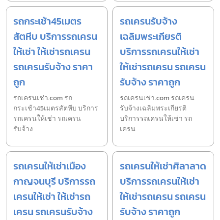
รถกระเช้า45เมตร
รถเครนรับจ้าง
สัตหีบ บริการรถเครน
เฉลิมพระเกียรติ
ให้เช่า ให้เช่ารถเครน
บริการรถเครนให้เช่า
รถเครนรับจ้าง ราคา
ให้เช่ารถเครน รถเครน
ถูก
รับจ้าง ราคาถูก
รถเครนเช่า.com รถ
รถเครนเช่า.com รถเครน
กระเช้า45เมตรสัตหีบ บริการ
รับจ้างเฉลิมพระเกียรติ
รถเครนให้เช่า รถเครน
บริการรถเครนให้เช่า รถ
รับจ้าง
เครน
รถเครนให้เช่าเมือง
รถเครนให้เช่าศิลาลาด
กาญจนบุรี บริการรถ
บริการรถเครนให้เช่า
เครนให้เช่า ให้เช่ารถ
ให้เช่ารถเครน รถเครน
เครน รถเครนรับจ้าง
รับจ้าง ราคาถูก