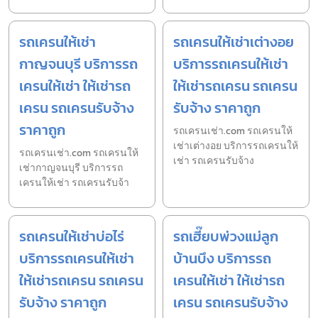
รถเครนให้เช่า
รถเครนให้เช่าเต่างอย
กาญจนบุรี บริการรถ
บริการรถเครนให้เช่า
เครนให้เช่า ให้เช่ารถ
ให้เช่ารถเครน รถเครน
เครน รถเครนรับจ้าง
รับจ้าง ราคาถูก
ราคาถูก
รถเครนเช่า.com รถเครนให้
เช่าเต่างอย บริการรถเครนให้
รถเครนเช่า.com รถเครนให้
เช่า รถเครนรับจ้าง
เช่ากาญจนบุรี บริการรถ
เครนให้เช่า รถเครนรับจ้า
รถเครนให้เช่าบ่อไร่
รถเฮี๊ยบพ่วงแม่ลูก
บริการรถเครนให้เช่า
บ้านบึง บริการรถ
ให้เช่ารถเครน รถเครน
เครนให้เช่า ให้เช่ารถ
รับจ้าง ราคาถูก
เครน รถเครนรับจ้าง