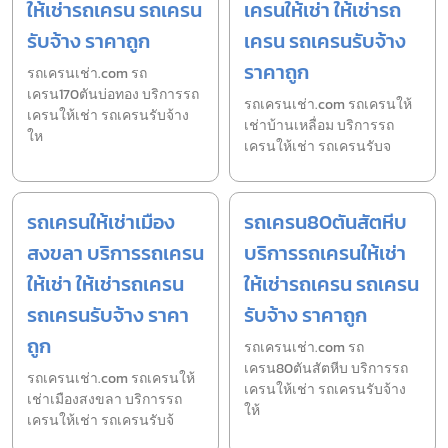
ให้เช่ารถเครน รถเครน
เครนให้เช่า ให้เช่ารถ
รับจ้าง ราคาถูก
เครน รถเครนรับจ้าง
ราคาถูก
รถเครนเช่า.com รถ
เครน170ตันบ่อทอง บริการรถ
รถเครนเช่า.com รถเครนให้
เครนให้เช่า รถเครนรับจ้าง
เช่าบ้านเหลื่อม บริการรถ
ให
เครนให้เช่า รถเครนรับจ
รถเครนให้เช่าเมือง
รถเครน80ตันสัตหีบ
สงขลา บริการรถเครน
บริการรถเครนให้เช่า
ให้เช่า ให้เช่ารถเครน
ให้เช่ารถเครน รถเครน
รถเครนรับจ้าง ราคา
รับจ้าง ราคาถูก
ถูก
รถเครนเช่า.com รถ
เครน80ตันสัตหีบ บริการรถ
รถเครนเช่า.com รถเครนให้
เครนให้เช่า รถเครนรับจ้าง
เช่าเมืองสงขลา บริการรถ
ให้
เครนให้เช่า รถเครนรับจ้