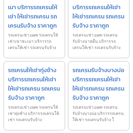
เมา บริการรถเครนให้
บริการรถเครนให้เช่า
เช่า ให้เช่ารถเครน รถ
ให้เช่ารถเครน รถเครน
เครนรับจ้าง ราคาถูก
รับจ้าง ราคาถูก
รถเครนเช่า.com รถเครนให้
รถเครนเช่า.com รถเครน
เช่าเขาชะเมา บริการรถ
รับจ้างนาหมื่น บริการรถ
เครนให้เช่า รถเครนรับจ้าง
เครนให้เช่า รถเครนรับจ้าง
รถเครนให้เช่าทุ่งช้าง
รถเครนรับจ้างบางบ่อ
บริการรถเครนให้เช่า
บริการรถเครนให้เช่า
ให้เช่ารถเครน รถเครน
ให้เช่ารถเครน รถเครน
รับจ้าง ราคาถูก
รับจ้าง ราคาถูก
รถเครนเช่า.com รถเครนให้
รถเครนเช่า.com รถเครน
เช่าทุ่งช้าง บริการรถเครนให้
รับจ้างบางบ่อ บริการรถเครน
เช่า รถเครนรับจ้าง
ให้เช่า รถเครนรับจ้าง ใ