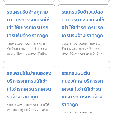
รถเครนรับจ้างภูกาม
รถเครนรับจ้างแปลง
ยาว บริการรถเครนให้
ยาว บริการรถเครนให้
เช่า ให้เช่ารถเครน รถ
เช่า ให้เช่ารถเครน รถ
เครนรับจ้าง ราคาถูก
เครนรับจ้าง ราคาถูก
รถเครนเช่า.com รถเครน
รถเครนเช่า.com รถเครน
รับจ้างภูกามยาว บริการรถ
รับจ้างแปลงยาว บริการรถ
เครนให้เช่า รถเครนรับจ้าง
เครนให้เช่า รถเครนรับจ้าง
รถเครนให้เช่าหนองสูง
รถเครน60ตัน
บริการรถเครนให้เช่า
หนองใหญ่ บริการรถ
ให้เช่ารถเครน รถเครน
เครนให้เช่า ให้เช่ารถ
รับจ้าง ราคาถูก
เครน รถเครนรับจ้าง
ราคาถูก
รถเครนเช่า.com รถเครนให้
เช่าหนองสูง บริการรถเครน
รถเครนเช่า.com รถ