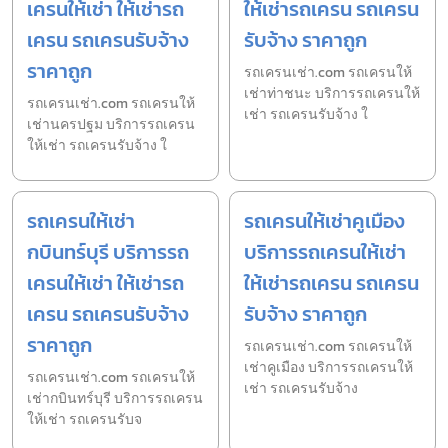
เครนให้เช่า ให้เช่ารถ
ให้เช่ารถเครน รถเครน
เครน รถเครนรับจ้าง
รับจ้าง ราคาถูก
ราคาถูก
รถเครนเช่า.com รถเครนให้
เช่าท่าชนะ บริการรถเครนให้
รถเครนเช่า.com รถเครนให้
เช่า รถเครนรับจ้าง ใ
เช่านครปฐม บริการรถเครน
ให้เช่า รถเครนรับจ้าง ใ
รถเครนให้เช่า
รถเครนให้เช่าคูเมือง
กบินทร์บุรี บริการรถ
บริการรถเครนให้เช่า
เครนให้เช่า ให้เช่ารถ
ให้เช่ารถเครน รถเครน
เครน รถเครนรับจ้าง
รับจ้าง ราคาถูก
ราคาถูก
รถเครนเช่า.com รถเครนให้
เช่าคูเมือง บริการรถเครนให้
รถเครนเช่า.com รถเครนให้
เช่า รถเครนรับจ้าง
เช่ากบินทร์บุรี บริการรถเครน
ให้เช่า รถเครนรับจ