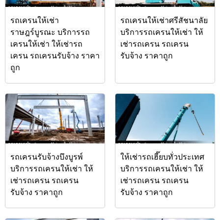
รถเครนให้เช่า
รถเครนให้เช่าศรีสัชนาลัย
ราษฎร์บูรณะ บริการรถ
บริการรถเครนให้เช่า ให้
เครนให้เช่า ให้เช่ารถ
เช่ารถเครน รถเครน
เครน รถเครนรับจ้าง ราคา
รับจ้าง ราคาถูก
ถูก
รถเครนรับจ้างบึงบูรพ์
ให้เช่ารถเฮี๊ยบทั่วประเทศ
บริการรถเครนให้เช่า ให้
บริการรถเครนให้เช่า ให้
เช่ารถเครน รถเครน
เช่ารถเครน รถเครน
รับจ้าง ราคาถูก
รับจ้าง ราคาถูก