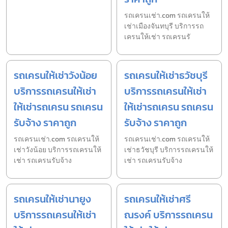
รถเครนเช่า.com รถเครนให้
เช่าเมืองจันทบุรี บริการรถ
เครนให้เช่า รถเครนรั
รถเครนให้เช่าวังน้อย
รถเครนให้เช่าธวัชบุรี
บริการรถเครนให้เช่า
บริการรถเครนให้เช่า
ให้เช่ารถเครน รถเครน
ให้เช่ารถเครน รถเครน
รับจ้าง ราคาถูก
รับจ้าง ราคาถูก
รถเครนเช่า.com รถเครนให้
รถเครนเช่า.com รถเครนให้
เช่าวังน้อย บริการรถเครนให้
เช่าธวัชบุรี บริการรถเครนให้
เช่า รถเครนรับจ้าง
เช่า รถเครนรับจ้าง
รถเครนให้เช่านายูง
รถเครนให้เช่าศรี
บริการรถเครนให้เช่า
ณรงค์ บริการรถเครน