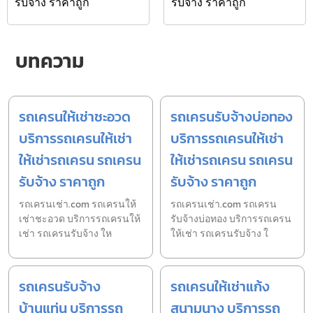
รับจ้าง ราคาถูก
รับจ้าง ราคาถูก
บทความ
รถเครนให้เช่าชะอวด
รถเครนรับจ้างบ่อทอง
บริการรถเครนให้เช่า
บริการรถเครนให้เช่า
ให้เช่ารถเครน รถเครน
ให้เช่ารถเครน รถเครน
รับจ้าง ราคาถูก
รับจ้าง ราคาถูก
รถเครนเช่า.com รถเครนให้
รถเครนเช่า.com รถเครน
เช่าชะอวด บริการรถเครนให้
รับจ้างบ่อทอง บริการรถเครน
เช่า รถเครนรับจ้าง ให
ให้เช่า รถเครนรับจ้าง ใ
รถเครนรับจ้าง
รถเครนให้เช่าแก้ง
บ้านแท่น บริการรถ
สนามนาง บริการรถ