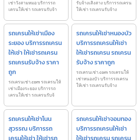
เช่าวังสามหมอ บริการรถ
รับจ้างเสิงสาง บริการรถเครน
เครนให้เช่า รถเครนรับจ้า
ให้เช่า รถเครนรับจ้าง
รถเครนให้เช่าเมือง
รถเครนให้เช่าหนองบัว
ระยอง บริการรถเครน
บริการรถเครนให้เช่า
ให้เช่า ให้เช่ารถเครน
ให้เช่ารถเครน รถเครน
รถเครนรับจ้าง ราคา
รับจ้าง ราคาถูก
ถูก
รถเครนเช่า.com รถเครนให้
เช่าหนองบัว บริการรถเครน
รถเครนเช่า.com รถเครนให้
ให้เช่า รถเครนรับจ้าง
เช่าเมืองระยอง บริการรถ
เครนให้เช่า รถเครนรับจ้
รถเครนให้เช่าโนน
รถเครนให้เช่าจอมทอง
สุวรรณ บริการรถ
บริการรถเครนให้เช่า
เครนให้เช่า ให้เช่ารถ
ให้เช่ารถเครน รถเครน