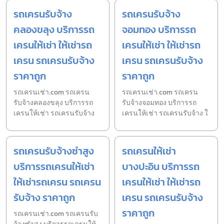
รถเครนรับจ้าง
รถเครนรับจ้าง
คลองขลุง บริการรถ
จอมทอง บริการรถ
เครนให้เช่า ให้เช่ารถ
เครนให้เช่า ให้เช่ารถ
เครน รถเครนรับจ้าง
เครน รถเครนรับจ้าง
ราคาถูก
ราคาถูก
รถเครนเช่า.com รถเครน
รถเครนเช่า.com รถเครน
รับจ้างคลองขลุง บริการรถ
รับจ้างจอมทอง บริการรถ
เครนให้เช่า รถเครนรับจ้าง
เครนให้เช่า รถเครนรับจ้าง ใ
รถเครนรับจ้างซำสูง
รถเครนให้เช่า
บริการรถเครนให้เช่า
บางปะอิน บริการรถ
ให้เช่ารถเครน รถเครน
เครนให้เช่า ให้เช่ารถ
รับจ้าง ราคาถูก
เครน รถเครนรับจ้าง
ราคาถูก
รถเครนเช่า.com รถเครนรับ