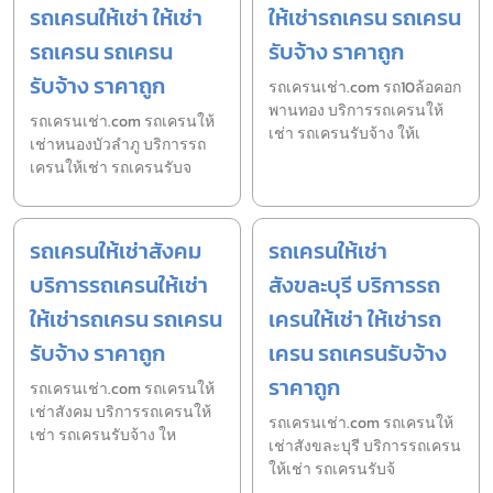
รถเครนให้เช่า ให้เช่า
ให้เช่ารถเครน รถเครน
รถเครน รถเครน
รับจ้าง ราคาถูก
รับจ้าง ราคาถูก
รถเครนเช่า.com รถ10ล้อคอก
พานทอง บริการรถเครนให้
รถเครนเช่า.com รถเครนให้
เช่า รถเครนรับจ้าง ให้เ
เช่าหนองบัวลำภู บริการรถ
เครนให้เช่า รถเครนรับจ
รถเครนให้เช่าสังคม
รถเครนให้เช่า
บริการรถเครนให้เช่า
สังขละบุรี บริการรถ
ให้เช่ารถเครน รถเครน
เครนให้เช่า ให้เช่ารถ
รับจ้าง ราคาถูก
เครน รถเครนรับจ้าง
ราคาถูก
รถเครนเช่า.com รถเครนให้
เช่าสังคม บริการรถเครนให้
รถเครนเช่า.com รถเครนให้
เช่า รถเครนรับจ้าง ให
เช่าสังขละบุรี บริการรถเครน
ให้เช่า รถเครนรับจ้