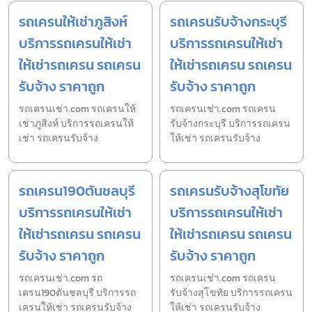
รถเครนให้เช่าภูสิงห์
รถเครนรับจ้างกระบุรี
บริการรถเครนให้เช่า
บริการรถเครนให้เช่า
ให้เช่ารถเครน รถเครน
ให้เช่ารถเครน รถเครน
รับจ้าง ราคาถูก
รับจ้าง ราคาถูก
รถเครนเช่า.com รถเครนให้
รถเครนเช่า.com รถเครน
เช่าภูสิงห์ บริการรถเครนให้
รับจ้างกระบุรี บริการรถเครน
เช่า รถเครนรับจ้าง
ให้เช่า รถเครนรับจ้าง
รถเครน190ตันชลบุรี
รถเครนรับจ้างสุโขทัย
บริการรถเครนให้เช่า
บริการรถเครนให้เช่า
ให้เช่ารถเครน รถเครน
ให้เช่ารถเครน รถเครน
รับจ้าง ราคาถูก
รับจ้าง ราคาถูก
รถเครนเช่า.com รถ
รถเครนเช่า.com รถเครน
เครน190ตันชลบุรี บริการรถ
รับจ้างสุโขทัย บริการรถเครน
เครนให้เช่า รถเครนรับจ้าง
ให้เช่า รถเครนรับจ้าง