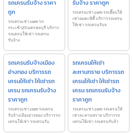
รถเครนรับจ้าง ราคา
รับจ้าง ราคาถูก
ถูก
รถเครนเช่า.com รถเฮี๊ยบให้
เช่าอมตะซิตี้ บริการรถเครน
รถเครนเช่า.com รถ
ให้เช่า รถเครนรับจ
กระเช้า27เมตรชลบุรี บริการ
รถเครนให้เช่า รถเครน
รับจ้าง
รถเครนรับจ้างเมือง
รถเครนให้เช่า
อ่างทอง บริการรถ
ละหานทราย บริการรถ
เครนให้เช่า ให้เช่ารถ
เครนให้เช่า ให้เช่ารถ
เครน รถเครนรับจ้าง
เครน รถเครนรับจ้าง
ราคาถูก
ราคาถูก
รถเครนเช่า.com รถเครน
รถเครนเช่า.com รถเครนให้
รับจ้างเมืองอ่างทอง บริการรถ
เช่าละหานทราย บริการรถ
เครนให้เช่า รถเครนรับ
เครนให้เช่า รถเครนรับจ้า