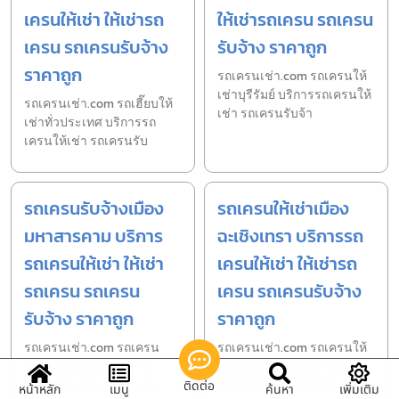
เครนให้เช่า ให้เช่ารถ
ให้เช่ารถเครน รถเครน
เครน รถเครนรับจ้าง
รับจ้าง ราคาถูก
ราคาถูก
รถเครนเช่า.com รถเครนให้
เช่าบุรีรัมย์ บริการรถเครนให้
รถเครนเช่า.com รถเฮี๊ยบให้
เช่า รถเครนรับจ้า
เช่าทั่วประเทศ บริการรถ
เครนให้เช่า รถเครนรับ
รถเครนรับจ้างเมือง
รถเครนให้เช่าเมือง
มหาสารคาม บริการ
ฉะเชิงเทรา บริการรถ
รถเครนให้เช่า ให้เช่า
เครนให้เช่า ให้เช่ารถ
รถเครน รถเครน
เครน รถเครนรับจ้าง
รับจ้าง ราคาถูก
ราคาถูก
รถเครนเช่า.com รถเครน
รถเครนเช่า.com รถเครนให้
รับจ้างเมืองมหาสารคาม
เช่าเมืองฉะเชิงเทรา บริการ
บริการรถเครนให้เช่า รถ
รถเครนให้เช่า รถเครน
ติดต่อ
หน้าหลัก
เมนู
ค้นหา
เพิ่มเติม