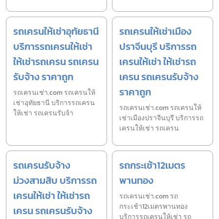
รถเครนให้เช่าอุทัยธานี
รถเครนให้เช่าเมือง
บริการรถเครนให้เช่า
ปราจีนบุรี บริการรถ
ให้เช่ารถเครน รถเครน
เครนให้เช่า ให้เช่ารถ
รับจ้าง ราคาถูก
เครน รถเครนรับจ้าง
ราคาถูก
รถเครนเช่า.com รถเครนให้
เช่าอุทัยธานี บริการรถเครน
รถเครนเช่า.com รถเครนให้
ให้เช่า รถเครนรับจ้า
เช่าเมืองปราจีนบุรี บริการรถ
เครนให้เช่า รถเครน
รถเครนรับจ้าง
รถกระเช้า12เมตร
ม่วงสามสิบ บริการรถ
พานทอง
เครนให้เช่า ให้เช่ารถ
รถเครนเช่า.com รถ
กระเช้า12เมตรพานทอง
เครน รถเครนรับจ้าง
บริการรถเครนให้เช่า รถ