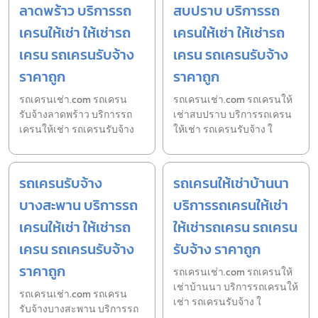
ลาดพร้าว บริการรถ
สบปราบ บริการรถ
เครนให้เช่า ให้เช่ารถ
เครนให้เช่า ให้เช่ารถ
เครน รถเครนรับจ้าง
เครน รถเครนรับจ้าง
ราคาถูก
ราคาถูก
รถเครนเช่า.com รถเครน
รถเครนเช่า.com รถเครนให้
รับจ้างลาดพร้าว บริการรถ
เช่าสบปราบ บริการรถเครน
เครนให้เช่า รถเครนรับจ้าง
ให้เช่า รถเครนรับจ้าง ใ
รถเครนรับจ้าง
รถเครนให้เช่าบ้านนา
บางสะพาน บริการรถ
บริการรถเครนให้เช่า
เครนให้เช่า ให้เช่ารถ
ให้เช่ารถเครน รถเครน
เครน รถเครนรับจ้าง
รับจ้าง ราคาถูก
ราคาถูก
รถเครนเช่า.com รถเครนให้
เช่าบ้านนา บริการรถเครนให้
รถเครนเช่า.com รถเครน
เช่า รถเครนรับจ้าง ใ
รับจ้างบางสะพาน บริการรถ