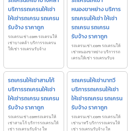
บริการรถเครนให้เช่า
หนองขาหย่าง บริการ
ให้เช่ารถเครน รถเครน
รถเครนให้เช่า ให้เช่า
รับจ้าง ราคาถูก
รถเครน รถเครน
รับจ้าง ราคาถูก
รถเครนเช่า.com รถเครนให้
เช่าบางคล้า บริการรถเครน
รถเครนเช่า.com รถเครนให้
ให้เช่า รถเครนรับจ้าง
เช่าหนองขาหย่าง บริการรถ
เครนให้เช่า รถเครนรับจ
รถเครนให้เช่าสามโก้
รถเครนให้เช่านาทวี
บริการรถเครนให้เช่า
บริการรถเครนให้เช่า
ให้เช่ารถเครน รถเครน
ให้เช่ารถเครน รถเครน
รับจ้าง ราคาถูก
รับจ้าง ราคาถูก
รถเครนเช่า.comรถเครนให้
รถเครนเช่า.com รถเครนให้
เช่าสามโก้ บริการรถเครนให้
เช่านาทวี บริการรถเครนให้
เช่า รถเครนรับจ้าง ให
เช่า รถเครนรับจ้าง ให