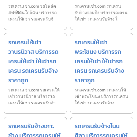
รถเครนเช่า.com รถโฟล์ค
รถเครนเช่า.com รถเครน
ลิฟท์5ตันใกล้ฉัน บริการรถ
รับจ้างจอมบึง บริการรถเครน
เครนให้เช่า รถเครนรับจ้
ให้เช่า รถเครนรับจ้าง ใ
รถเครนให้เช่า
รถเครนให้เช่า
วานรนิวาส บริการรถ
พระโขนง บริการรถ
เครนให้เช่า ให้เช่ารถ
เครนให้เช่า ให้เช่ารถ
เครน รถเครนรับจ้าง
เครน รถเครนรับจ้าง
ราคาถูก
ราคาถูก
รถเครนเช่า.com รถเครนให้
รถเครนเช่า.com รถเครนให้
เช่าวานรนิวาส บริการรถ
เช่าพระโขนง บริการรถเครน
เครนให้เช่า รถเครนรับจ้า
ให้เช่า รถเครนรับจ้าง
รถเครนรับจ้างเกาะ
รถเครนรับจ้างโนน
ช้าง บริการรถเครนให้
ศิลา บริการรถเครนให้