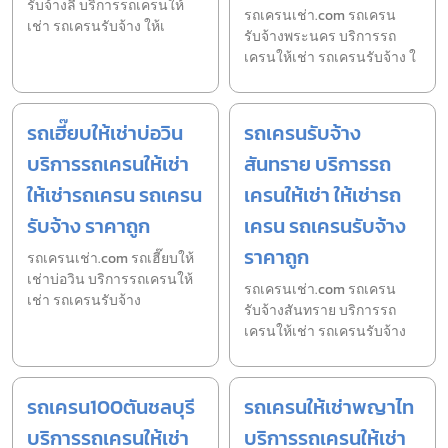
รับจ้างลี้ บริการรถเครนให้
รถเครนเช่า.com รถเครน
เช่า รถเครนรับจ้าง ให้เ
รับจ้างพระนคร บริการรถ
เครนให้เช่า รถเครนรับจ้าง ใ
รถเฮี๊ยบให้เช่าบ่อวิน
รถเครนรับจ้าง
บริการรถเครนให้เช่า
สันทราย บริการรถ
ให้เช่ารถเครน รถเครน
เครนให้เช่า ให้เช่ารถ
รับจ้าง ราคาถูก
เครน รถเครนรับจ้าง
ราคาถูก
รถเครนเช่า.com รถเฮี๊ยบให้
เช่าบ่อวิน บริการรถเครนให้
รถเครนเช่า.com รถเครน
เช่า รถเครนรับจ้าง
รับจ้างสันทราย บริการรถ
เครนให้เช่า รถเครนรับจ้าง
รถเครน100ตันชลบุรี
รถเครนให้เช่าพญาไท
บริการรถเครนให้เช่า
บริการรถเครนให้เช่า