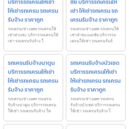
บริการรถเครนให้เช่า
ชัย บริการรถเครนให้
ให้เช่ารถเครน รถเครน
เช่า ให้เช่ารถเครน รถ
รับจ้าง ราคาถูก
เครนรับจ้าง ราคาถูก
รถเครนเช่า.com รถเครนให้
รถเครนเช่า.com รถเครนให้
เช่าท่าแซะ บริการรถเครนให้
เช่าลำทะเมนชัย บริการรถ
เช่า รถเครนรับจ้าง ใ
เครนให้เช่า รถเครนรับจ้
รถเครนรับจ้างนาดูน
รถเครนรับจ้างบัวเชด
บริการรถเครนให้เช่า
บริการรถเครนให้เช่า
ให้เช่ารถเครน รถเครน
ให้เช่ารถเครน รถเครน
รับจ้าง ราคาถูก
รับจ้าง ราคาถูก
รถเครนเช่า.com รถเครน
รถเครนเช่า.com รถเครน
รับจ้างนาดูน บริการรถเครน
รับจ้างบัวเชด บริการรถเครน
ให้เช่า รถเครนรับจ้าง ให
ให้เช่า รถเครนรับจ้าง ใ