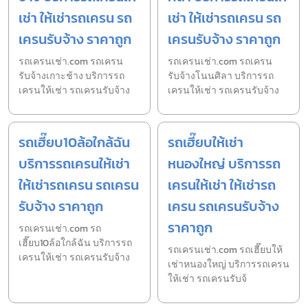
เช่า ให้เช่ารถเครน รถ
เช่า ให้เช่ารถเครน รถ
เครนรับจ้าง ราคาถูก
เครนรับจ้าง ราคาถูก
รถเครนเช่า.com รถเครน
รถเครนเช่า.com รถเครน
รับจ้างเกาะช้าง บริการรถ
รับจ้างโนนศิลา บริการรถ
เครนให้เช่า รถเครนรับจ้าง
เครนให้เช่า รถเครนรับจ้าง
รถเฮี๊ยบ10ล้อใกล้ฉัน
รถเฮี๊ยบให้เช่า
บริการรถเครนให้เช่า
หนองใหญ่ บริการรถ
ให้เช่ารถเครน รถเครน
เครนให้เช่า ให้เช่ารถ
รับจ้าง ราคาถูก
เครน รถเครนรับจ้าง
ราคาถูก
รถเครนเช่า.com รถ
เฮี๊ยบ10ล้อใกล้ฉัน บริการรถ
รถเครนเช่า.com รถเฮี๊ยบให้
เครนให้เช่า รถเครนรับจ้าง
เช่าหนองใหญ่ บริการรถเครน
ให้เช่า รถเครนรับจ้