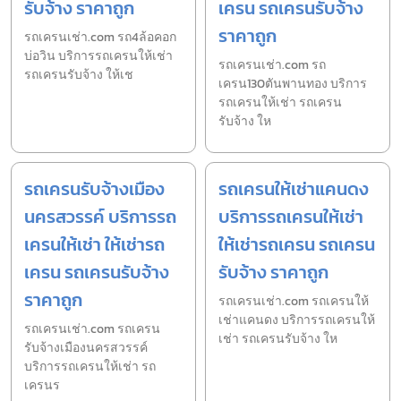
รับจ้าง ราคาถูก
เครน รถเครนรับจ้าง
ราคาถูก
รถเครนเช่า.com รถ4ล้อคอก
บ่อวิน บริการรถเครนให้เช่า
รถเครนเช่า.com รถ
รถเครนรับจ้าง ให้เช
เครน130ตันพานทอง บริการ
รถเครนให้เช่า รถเครน
รับจ้าง ให
รถเครนรับจ้างเมือง
รถเครนให้เช่าแคนดง
นครสวรรค์ บริการรถ
บริการรถเครนให้เช่า
เครนให้เช่า ให้เช่ารถ
ให้เช่ารถเครน รถเครน
เครน รถเครนรับจ้าง
รับจ้าง ราคาถูก
ราคาถูก
รถเครนเช่า.com รถเครนให้
เช่าแคนดง บริการรถเครนให้
รถเครนเช่า.com รถเครน
เช่า รถเครนรับจ้าง ให
รับจ้างเมืองนครสวรรค์
บริการรถเครนให้เช่า รถ
เครนร