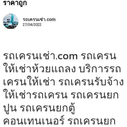
ราคาถูก
รถเครนเช่า.com
27/04/2022
รถเครนเช่า.com รถเครน
ให้เช่าห้วยแถลง บริการรถ
เครนให้เช่า รถเครนรับจ้าง
ให้เช่ารถเครน รถเครนยก
ปูน รถเครนยกตู้
คอนเทนเนอร์ รถเครนยก