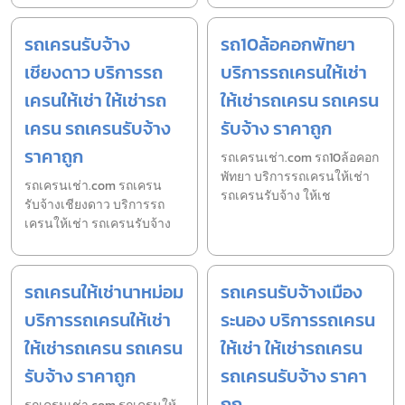
รถเครนรับจ้าง
รถ10ล้อคอกพัทยา
เชียงดาว บริการรถ
บริการรถเครนให้เช่า
เครนให้เช่า ให้เช่ารถ
ให้เช่ารถเครน รถเครน
เครน รถเครนรับจ้าง
รับจ้าง ราคาถูก
ราคาถูก
รถเครนเช่า.com รถ10ล้อคอก
พัทยา บริการรถเครนให้เช่า
รถเครนเช่า.com รถเครน
รถเครนรับจ้าง ให้เช
รับจ้างเชียงดาว บริการรถ
เครนให้เช่า รถเครนรับจ้าง
รถเครนให้เช่านาหม่อม
รถเครนรับจ้างเมือง
บริการรถเครนให้เช่า
ระนอง บริการรถเครน
ให้เช่ารถเครน รถเครน
ให้เช่า ให้เช่ารถเครน
รับจ้าง ราคาถูก
รถเครนรับจ้าง ราคา
ถูก