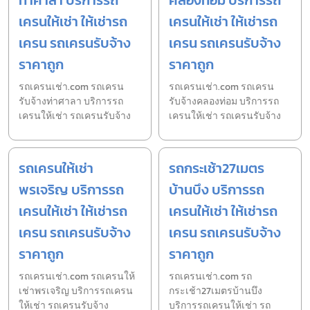
เครนให้เช่า ให้เช่ารถ
เครนให้เช่า ให้เช่ารถ
เครน รถเครนรับจ้าง
เครน รถเครนรับจ้าง
ราคาถูก
ราคาถูก
รถเครนเช่า.com รถเครน
รถเครนเช่า.com รถเครน
รับจ้างท่าศาลา บริการรถ
รับจ้างคลองท่อม บริการรถ
เครนให้เช่า รถเครนรับจ้าง
เครนให้เช่า รถเครนรับจ้าง
รถเครนให้เช่า
รถกระเช้า27เมตร
พรเจริญ บริการรถ
บ้านบึง บริการรถ
เครนให้เช่า ให้เช่ารถ
เครนให้เช่า ให้เช่ารถ
เครน รถเครนรับจ้าง
เครน รถเครนรับจ้าง
ราคาถูก
ราคาถูก
รถเครนเช่า.com รถเครนให้
รถเครนเช่า.com รถ
เช่าพรเจริญ บริการรถเครน
กระเช้า27เมตรบ้านบึง
ให้เช่า รถเครนรับจ้าง
บริการรถเครนให้เช่า รถ