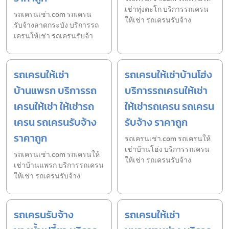
เช่าทุ่งตะโก บริการรถเครน
รถเครนเช่า.com รถเครน
ให้เช่า รถเครนรับจ้าง
รับจ้างลาดกระบัง บริการรถ
เครนให้เช่า รถเครนรับจ้า
รถเครนให้เช่า
รถเครนให้เช่าบ้านโฮ่ง
บ้านแพรก บริการรถ
บริการรถเครนให้เช่า
เครนให้เช่า ให้เช่ารถ
ให้เช่ารถเครน รถเครน
เครน รถเครนรับจ้าง
รับจ้าง ราคาถูก
ราคาถูก
รถเครนเช่า.com รถเครนให้
เช่าบ้านโฮ่ง บริการรถเครน
รถเครนเช่า.com รถเครนให้
ให้เช่า รถเครนรับจ้าง
เช่าบ้านแพรก บริการรถเครน
ให้เช่า รถเครนรับจ้าง
รถเครนรับจ้าง
รถเครนให้เช่า