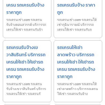
เครน รถเครนรับจ้าง
รถเครนรับจ้าง ราคา
ราคาถูก
ถูก
รถเครนเช่า.com รถเครน
รถเครนเช่า.com รถเครนให้
รับจ้างคอนสวรรค์ บริการรถ
เช่ากุฉินารายณ์ บริการรถ
เครนให้เช่า รถเครนรับจ้า
เครนให้เช่า รถเครนรับจ
รถเครนรับจ้างเข
รถเครนให้เช่า
วาสินรินทร์ บริการรถ
ลาดพร้าว บริการรถ
เครนให้เช่า ให้เช่ารถ
เครนให้เช่า ให้เช่ารถ
เครน รถเครนรับจ้าง
เครน รถเครนรับจ้าง
ราคาถูก
ราคาถูก
รถเครนเช่า.com รถเครน
รถเครนเช่า.com รถเครนให้
รับจ้างเขวาสินรินทร์ บริการ
เช่าลาดพร้าว บริการรถเครน
รถเครนให้เช่า รถเครนรั
ให้เช่า รถเครนรับจ้าง