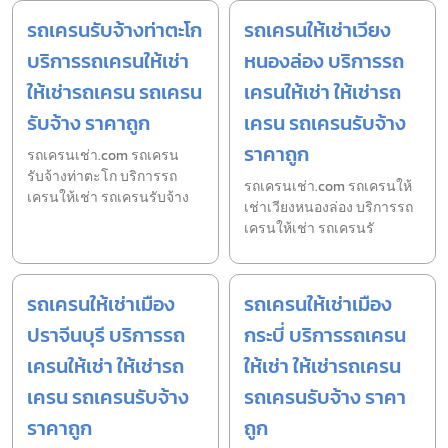
รถเครนรับจ้างท่าตะโก
รถเครนให้เช่าเวียง
บริการรถเครนให้เช่า
หนองล่อง บริการรถ
ให้เช่ารถเครน รถเครน
เครนให้เช่า ให้เช่ารถ
รับจ้าง ราคาถูก
เครน รถเครนรับจ้าง
ราคาถูก
รถเครนเช่า.com รถเครน
รับจ้างท่าตะโก บริการรถ
รถเครนเช่า.com รถเครนให้
เครนให้เช่า รถเครนรับจ้าง
เช่าเวียงหนองล่อง บริการรถ
เครนให้เช่า รถเครนรั
รถเครนให้เช่าเมือง
รถเครนให้เช่าเมือง
ปราจีนบุรี บริการรถ
กระบี่ บริการรถเครน
เครนให้เช่า ให้เช่ารถ
ให้เช่า ให้เช่ารถเครน
เครน รถเครนรับจ้าง
รถเครนรับจ้าง ราคา
ราคาถูก
ถูก