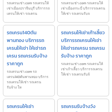
รถเครนเช่า.com รถเครนให้
รถเครนเช่า.com รถเครนให้
เช่าเมืองปราจีนบุรี บริการรถ
เช่าเมืองกระบี่ บริการรถเครน
เครนให้เช่า รถเครน
ให้เช่า รถเครนรับจ
รถเครน140ตัน
รถเครนให้เช่าเก้าเลี้ยว
พานทอง บริการรถ
บริการรถเครนให้เช่า
เครนให้เช่า ให้เช่ารถ
ให้เช่ารถเครน รถเครน
เครน รถเครนรับจ้าง
รับจ้าง ราคาถูก
ราคาถูก
รถเครนเช่า.com รถเครนให้
เช่าเก้าเลี้ยว บริการรถเครน
รถเครนเช่า.com รถ
ให้เช่า รถเครนรับจ้
เครน140ตันพานทอง บริการ
รถเครนให้เช่า รถเครน
รับจ้าง ให
รถเครนให้เช่า
รถเครนรับจ้างวัง