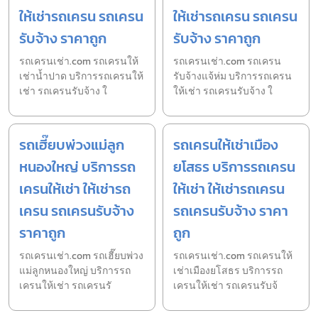
ให้เช่ารถเครน รถเครน
ให้เช่ารถเครน รถเครน
รับจ้าง ราคาถูก
รับจ้าง ราคาถูก
รถเครนเช่า.com รถเครนให้
รถเครนเช่า.com รถเครน
เช่าน้ำปาด บริการรถเครนให้
รับจ้างแจ้ห่ม บริการรถเครน
เช่า รถเครนรับจ้าง ใ
ให้เช่า รถเครนรับจ้าง ใ
รถเฮี๊ยบพ่วงแม่ลูก
รถเครนให้เช่าเมือง
หนองใหญ่ บริการรถ
ยโสธร บริการรถเครน
เครนให้เช่า ให้เช่ารถ
ให้เช่า ให้เช่ารถเครน
เครน รถเครนรับจ้าง
รถเครนรับจ้าง ราคา
ราคาถูก
ถูก
รถเครนเช่า.com รถเฮี๊ยบพ่วง
รถเครนเช่า.com รถเครนให้
แม่ลูกหนองใหญ่ บริการรถ
เช่าเมืองยโสธร บริการรถ
เครนให้เช่า รถเครนรั
เครนให้เช่า รถเครนรับจ้