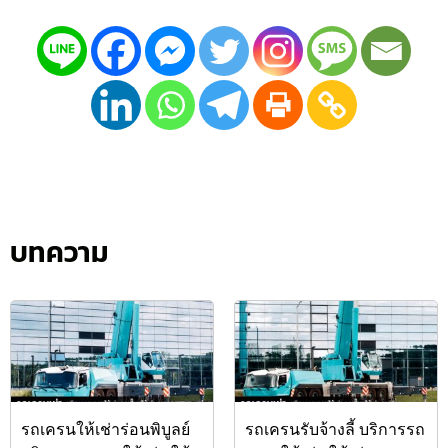
บทความ
รถเครนให้เช่าร่อนพิบูลย์
รถเครนรับจ้างลี้ บริการรถ