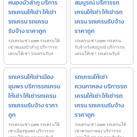
หนองบัวลำภู บริการ
สมบูรณ์ บริการรถ
รถเครนให้เช่า ให้เช่า
เครนให้เช่า ให้เช่ารถ
รถเครน รถเครน
เครน รถเครนรับจ้าง
รับจ้าง ราคาถูก
ราคาถูก
รถเครนเช่า.com รถเครนให้
รถเครนเช่า.com รถเครน
เช่าหนองบัวลำภู บริการรถ
รับจ้างวังสมบูรณ์ บริการรถ
เครนให้เช่า รถเครนรับจ
เครนให้เช่า รถเครนรับจ้
รถเครนให้เช่าเมือง
รถเครนให้เช่า
ชุมพร บริการรถเครน
ควนกาหลง บริการรถ
ให้เช่า ให้เช่ารถเครน
เครนให้เช่า ให้เช่ารถ
รถเครนรับจ้าง ราคา
เครน รถเครนรับจ้าง
ถูก
ราคาถูก
รถเครนเช่า.com รถเครนให้
รถเครนเช่า.com รถเครนให้
เช่าเมืองชุมพร บริการรถ
เช่าควนกาหลง บริการรถ