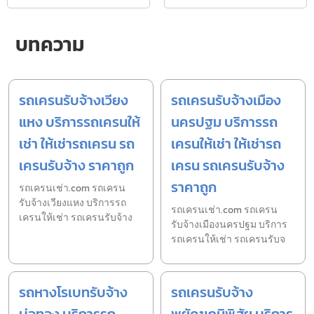
บทความ
รถเครนรับจ้างเวียง
รถเครนรับจ้างเมือง
แหง บริการรถเครนให้
นครปฐม บริการรถ
เช่า ให้เช่ารถเครน รถ
เครนให้เช่า ให้เช่ารถ
เครนรับจ้าง ราคาถูก
เครน รถเครนรับจ้าง
ราคาถูก
รถเครนเช่า.com รถเครน
รับจ้างเวียงแหง บริการรถ
รถเครนเช่า.com รถเครน
เครนให้เช่า รถเครนรับจ้าง
รับจ้างเมืองนครปฐม บริการ
รถเครนให้เช่า รถเครนรับจ
รถหางโรเบทรับจ้าง
รถเครนรับจ้าง
บ่อทอง บริการรถ
พยัคฆภูมิพิสัย บริการ