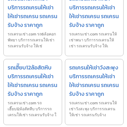
บริการรถเครนให้เช่า
บริการรถเครนให้เช่า
ให้เช่ารถเครน รถเครน
ให้เช่ารถเครน รถเครน
รับจ้าง ราคาถูก
รับจ้าง ราคาถูก
รถเครนเช่า.com รถ6ล้อคอก
รถเครนเช่า.com รถเครนให้
พัทยา บริการรถเครนให้เช่า
เช่าพนา บริการรถเครนให้
รถเครนรับจ้าง ให้เช่
เช่า รถเครนรับจ้าง ให้เ
รถเฮี๊ยบ12ล้อสัตหีบ
รถเครนให้เช่าวังสะพุง
บริการรถเครนให้เช่า
บริการรถเครนให้เช่า
ให้เช่ารถเครน รถเครน
ให้เช่ารถเครน รถเครน
รับจ้าง ราคาถูก
รับจ้าง ราคาถูก
รถเครนเช่า.com รถ
รถเครนเช่า.com รถเครนให้
เฮี๊ยบ12ล้อสัตหีบ บริการรถ
เช่าวังสะพุง บริการรถเครน
เครนให้เช่า รถเครนรับจ้าง ใ
ให้เช่า รถเครนรับจ้าง