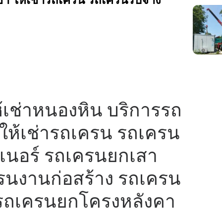
า ให้เช่ารถเครน รถเครนรับจ้าง
้เช่าหนองหิน บริการรถ
 ให้เช่ารถเครน รถเครน
เนอร์ รถเครนยกเสา
รนงานก่อสร้าง รถเครน
รถเครนยกโครงหลังคา