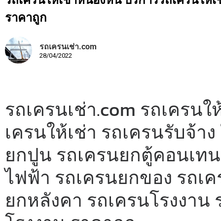
รถเครนให้เช่าหนองหิน บริการรถเครนให้เช่
ราคาถูก
รถเครนเช่า.com
28/04/2022
รถเครนเช่า.com รถเครนให
เครนให้เช่า รถเครนรับจ้าง
ยกปูน รถเครนยกตู้คอนเทน
ไฟฟ้า รถเครนยกของ รถเค
ยกหลังคา รถเครนโรงงาน 