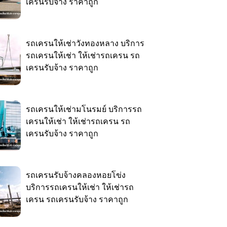
เครนรับจ้าง ราคาถูก
รถเครนให้เช่าวังทองหลาง บริการ
รถเครนให้เช่า ให้เช่ารถเครน รถ
เครนรับจ้าง ราคาถูก
รถเครนให้เช่ามโนรมย์ บริการรถ
เครนให้เช่า ให้เช่ารถเครน รถ
เครนรับจ้าง ราคาถูก
รถเครนรับจ้างคลองหอยโข่ง
บริการรถเครนให้เช่า ให้เช่ารถ
เครน รถเครนรับจ้าง ราคาถูก