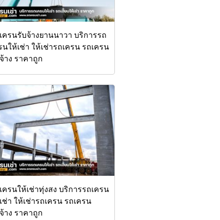
เครนรับจ้างยานนาวา บริการรถ
รนให้เช่า ให้เช่ารถเครน รถเครน
บจ้าง ราคาถูก
เครนให้เช่าทุ่งสง บริการรถเครน
้เช่า ให้เช่ารถเครน รถเครน
บจ้าง ราคาถูก