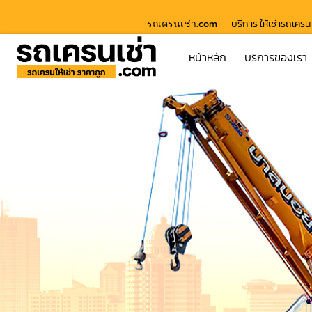
รถเครนเช่า.com
บริการ ให้เช่ารถเครน
หน้าหลัก
บริการของเรา