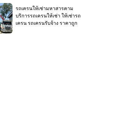
รถเครนให้เช่ามหาสารคาม
บริการรถเครนให้เช่า ให้เช่ารถ
เครน รถเครนรับจ้าง ราคาถูก