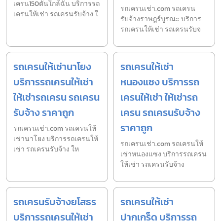
เครน150ตันใกล้ฉัน บริการรถ
รถเครนเช่า.com รถเครน
เครนให้เช่า รถเครนรับจ้าง ใ
รับจ้างราษฎร์บูรณะ บริการ
รถเครนให้เช่า รถเครนรับจ
รถเครนให้เช่านาโยง
รถเครนให้เช่า
บริการรถเครนให้เช่า
หนองแซง บริการรถ
ให้เช่ารถเครน รถเครน
เครนให้เช่า ให้เช่ารถ
รับจ้าง ราคาถูก
เครน รถเครนรับจ้าง
ราคาถูก
รถเครนเช่า.com รถเครนให้
เช่านาโยง บริการรถเครนให้
รถเครนเช่า.com รถเครนให้
เช่า รถเครนรับจ้าง ให
เช่าหนองแซง บริการรถเครน
ให้เช่า รถเครนรับจ้าง
รถเครนรับจ้างยโสธร
รถเครนให้เช่า
บริการรถเครนให้เช่า
ปากเกร็ด บริการรถ