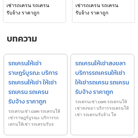
เช่ารถเครน รถเครน
เช่ารถเครน รถเครน
รับจ้าง ราคาถูก
รับจ้าง ราคาถูก
บทความ
รถเครนให้เช่า
รถเครนให้เช่าสงขลา
ราษฎร์บูรณะ บริการ
บริการรถเครนให้เช่า
รถเครนให้เช่า ให้เช่า
ให้เช่ารถเครน รถเครน
รถเครน รถเครน
รับจ้าง ราคาถูก
รับจ้าง ราคาถูก
รถเครนเช่า.com รถเครนให้
เช่าสงขลา บริการรถเครนให้
รถเครนเช่า.com รถเครนให้
เช่า รถเครนรับจ้าง ให
เช่าราษฎร์บูรณะ บริการรถ
เครนให้เช่า รถเครนรับจ