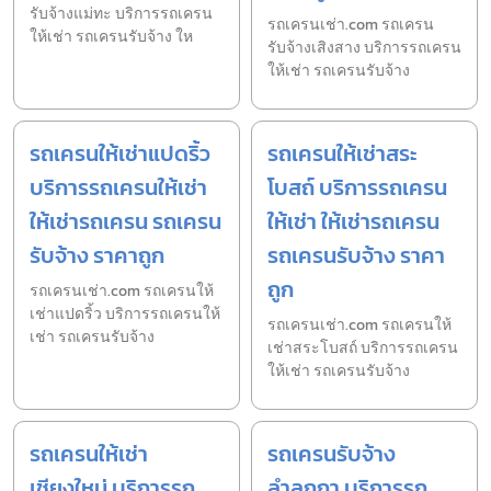
รับจ้างแม่ทะ บริการรถเครน
รถเครนเช่า.com รถเครน
ให้เช่า รถเครนรับจ้าง ให
รับจ้างเสิงสาง บริการรถเครน
ให้เช่า รถเครนรับจ้าง
รถเครนให้เช่าแปดริ้ว
รถเครนให้เช่าสระ
บริการรถเครนให้เช่า
โบสถ์ บริการรถเครน
ให้เช่ารถเครน รถเครน
ให้เช่า ให้เช่ารถเครน
รับจ้าง ราคาถูก
รถเครนรับจ้าง ราคา
ถูก
รถเครนเช่า.com รถเครนให้
เช่าแปดริ้ว บริการรถเครนให้
รถเครนเช่า.com รถเครนให้
เช่า รถเครนรับจ้าง
เช่าสระโบสถ์ บริการรถเครน
ให้เช่า รถเครนรับจ้าง
รถเครนให้เช่า
รถเครนรับจ้าง
เชียงใหม่ บริการรถ
ลำลูกกา บริการรถ