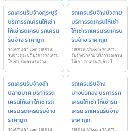
รถเครนรับจ้างคุระบุรี
รถเครนรับจ้างบัวลาย
บริการรถเครนให้เช่า
บริการรถเครนให้เช่า
ให้เช่ารถเครน รถเครน
ให้เช่ารถเครน รถเครน
รับจ้าง ราคาถูก
รับจ้าง ราคาถูก
รถเครนเช่า.com รถเครน
รถเครนเช่า.com รถเครน
รับจ้างคุระบุรี บริการรถเครน
รับจ้างบัวลาย บริการรถเครน
ให้เช่า รถเครนรับจ้าง
ให้เช่า รถเครนรับจ้าง ใ
รถเครนรับจ้างลำ
รถเครนรับจ้าง
ปลายมาศ บริการรถ
บางบัวทอง บริการรถ
เครนให้เช่า ให้เช่ารถ
เครนให้เช่า ให้เช่ารถ
เครน รถเครนรับจ้าง
เครน รถเครนรับจ้าง
ราคาถูก
ราคาถูก
รถเครนเช่า.com รถเครน
รถเครนเช่า.com รถเครน