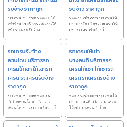
ให้เช่ารถเครน รถเครน
ให้เช่ารถเครน รถเครน
รับจ้าง ราคาถูก
รับจ้าง ราคาถูก
รถเครนเช่า.com รถเครนให้
รถเครนเช่า.com รถเครนให้
เช่าวังน้อย บริการรถเครนให้
เช่าบางรัก บริการรถเครนให้
เช่า รถเครนรับจ้าง
เช่า รถเครนรับจ้าง ใ
รถเครนรับจ้าง
รถเครนให้เช่า
ควนโดน บริการรถ
บางคนที บริการรถ
เครนให้เช่า ให้เช่ารถ
เครนให้เช่า ให้เช่ารถ
เครน รถเครนรับจ้าง
เครน รถเครนรับจ้าง
ราคาถูก
ราคาถูก
รถเครนเช่า.com รถเครน
รถเครนเช่า.com รถเครนให้
รับจ้างควนโดน บริการรถ
เช่าบางคนที บริการรถเครน
เครนให้เช่า รถเครนรับจ้าง ใ
ให้เช่า รถเครนรับจ้าง