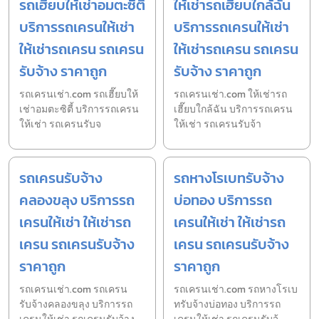
รถเฮี๊ยบให้เช่าอมตะซิตี้
ให้เช่ารถเฮี๊ยบใกล้ฉัน
บริการรถเครนให้เช่า
บริการรถเครนให้เช่า
ให้เช่ารถเครน รถเครน
ให้เช่ารถเครน รถเครน
รับจ้าง ราคาถูก
รับจ้าง ราคาถูก
รถเครนเช่า.com รถเฮี๊ยบให้
รถเครนเช่า.com ให้เช่ารถ
เช่าอมตะซิตี้ บริการรถเครน
เฮี๊ยบใกล้ฉัน บริการรถเครน
ให้เช่า รถเครนรับจ
ให้เช่า รถเครนรับจ้า
รถเครนรับจ้าง
รถหางโรเบทรับจ้าง
คลองขลุง บริการรถ
บ่อทอง บริการรถ
เครนให้เช่า ให้เช่ารถ
เครนให้เช่า ให้เช่ารถ
เครน รถเครนรับจ้าง
เครน รถเครนรับจ้าง
ราคาถูก
ราคาถูก
รถเครนเช่า.com รถเครน
รถเครนเช่า.com รถหางโรเบ
รับจ้างคลองขลุง บริการรถ
ทรับจ้างบ่อทอง บริการรถ