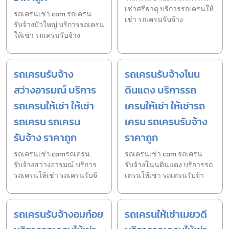
เช่าศรีธาตุ บริการรถเครนให้
รถเครนเช่า.com รถเครน
เช่า รถเครนรับจ้าง
รับจ้างบัวใหญ่ บริการรถเครน
ให้เช่า รถเครนรับจ้าง
รถเครนรับจ้าง
รถเครนรับจ้างโนน
สว่างอารมณ์ บริการ
ดินแดง บริการรถ
รถเครนให้เช่า ให้เช่า
เครนให้เช่า ให้เช่ารถ
รถเครน รถเครน
เครน รถเครนรับจ้าง
รับจ้าง ราคาถูก
ราคาถูก
รถเครนเช่า.comรถเครน
รถเครนเช่า.com รถเครน
รับจ้างสว่างอารมณ์ บริการ
รับจ้างโนนดินแดง บริการรถ
รถเครนให้เช่า รถเครนรับจ้
เครนให้เช่า รถเครนรับจ้า
รถเครนรับจ้างอมก๋อย
รถเครนให้เช่าเมยวดี