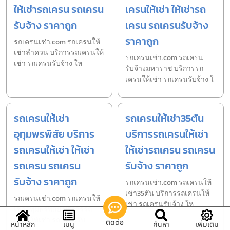
ให้เช่ารถเครน รถเครน
เครนให้เช่า ให้เช่ารถ
รับจ้าง ราคาถูก
เครน รถเครนรับจ้าง
ราคาถูก
รถเครนเช่า.com รถเครนให้
เช่าลำดวน บริการรถเครนให้
รถเครนเช่า.com รถเครน
เช่า รถเครนรับจ้าง ให
รับจ้างมหาราช บริการรถ
เครนให้เช่า รถเครนรับจ้าง ใ
รถเครนให้เช่า
รถเครนให้เช่า35ตัน
อุทุมพรพิสัย บริการ
บริการรถเครนให้เช่า
รถเครนให้เช่า ให้เช่า
ให้เช่ารถเครน รถเครน
รถเครน รถเครน
รับจ้าง ราคาถูก
รับจ้าง ราคาถูก
รถเครนเช่า.com รถเครนให้
เช่า35ตัน บริการรถเครนให้
รถเครนเช่า.com รถเครนให้
เช่า รถเครนรับจ้าง ให
เช่าอุทุมพรพิสัย บริการรถ
เครนให้เช่า รถเครนรับ
ติดต่อ
หน้าหลัก
เมนู
ค้นหา
เพิ่มเติม