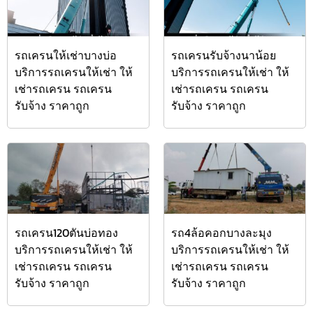
รถเครนให้เช่าบางบ่อ
รถเครนรับจ้างนาน้อย
บริการรถเครนให้เช่า ให้
บริการรถเครนให้เช่า ให้
เช่ารถเครน รถเครน
เช่ารถเครน รถเครน
รับจ้าง ราคาถูก
รับจ้าง ราคาถูก
รถเครน120ตันบ่อทอง
รถ4ล้อคอกบางละมุง
บริการรถเครนให้เช่า ให้
บริการรถเครนให้เช่า ให้
เช่ารถเครน รถเครน
เช่ารถเครน รถเครน
รับจ้าง ราคาถูก
รับจ้าง ราคาถูก