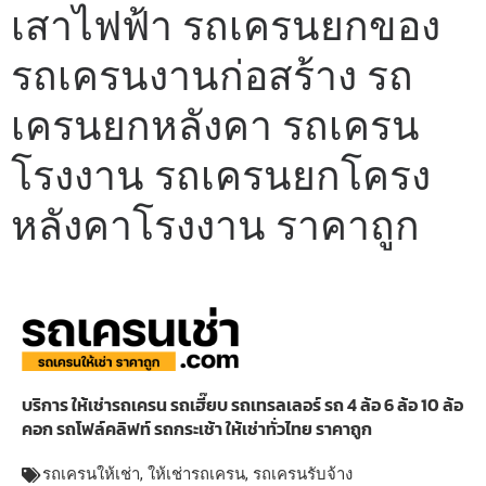
เสาไฟฟ้า รถเครนยกของ
รถเครนงานก่อสร้าง รถ
เครนยกหลังคา รถเครน
โรงงาน รถเครนยกโครง
หลังคาโรงงาน ราคาถูก
บริการ ให้เช่ารถเครน รถเฮี๊ยบ รถเทรลเลอร์ รถ 4 ล้อ 6 ล้อ 10 ล้อ
คอก รถโฟล์คลิฟท์ รถกระเช้า ให้เช่าทั่วไทย ราคาถูก
รถเครนให้เช่า
,
ให้เช่ารถเครน
,
รถเครนรับจ้าง