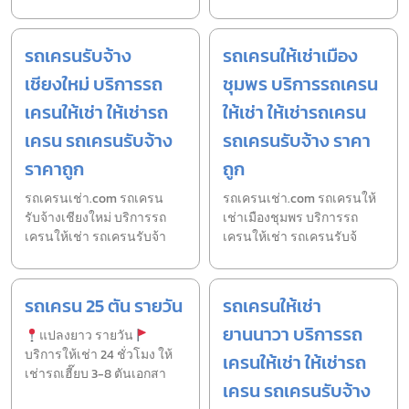
รถเครนรับจ้าง
รถเครนให้เช่าเมือง
เชียงใหม่ บริการรถ
ชุมพร บริการรถเครน
เครนให้เช่า ให้เช่ารถ
ให้เช่า ให้เช่ารถเครน
เครน รถเครนรับจ้าง
รถเครนรับจ้าง ราคา
ราคาถูก
ถูก
รถเครนเช่า.com รถเครน
รถเครนเช่า.com รถเครนให้
รับจ้างเชียงใหม่ บริการรถ
เช่าเมืองชุมพร บริการรถ
เครนให้เช่า รถเครนรับจ้า
เครนให้เช่า รถเครนรับจ้
รถเครน 25 ตัน รายวัน
รถเครนให้เช่า
ยานนาวา บริการรถ
แปลงยาว รายวัน
บริการให้เช่า 24 ชั่วโมง ให้
เครนให้เช่า ให้เช่ารถ
เช่ารถเฮี๊ยบ 3-8 ตันเอกสา
เครน รถเครนรับจ้าง