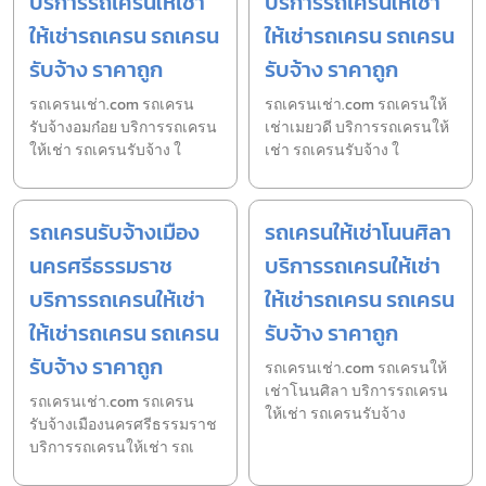
บริการรถเครนให้เช่า
บริการรถเครนให้เช่า
ให้เช่ารถเครน รถเครน
ให้เช่ารถเครน รถเครน
รับจ้าง ราคาถูก
รับจ้าง ราคาถูก
รถเครนเช่า.com รถเครน
รถเครนเช่า.com รถเครนให้
รับจ้างอมก๋อย บริการรถเครน
เช่าเมยวดี บริการรถเครนให้
ให้เช่า รถเครนรับจ้าง ใ
เช่า รถเครนรับจ้าง ใ
รถเครนรับจ้างเมือง
รถเครนให้เช่าโนนศิลา
นครศรีธรรมราช
บริการรถเครนให้เช่า
บริการรถเครนให้เช่า
ให้เช่ารถเครน รถเครน
ให้เช่ารถเครน รถเครน
รับจ้าง ราคาถูก
รับจ้าง ราคาถูก
รถเครนเช่า.com รถเครนให้
เช่าโนนศิลา บริการรถเครน
รถเครนเช่า.com รถเครน
ให้เช่า รถเครนรับจ้าง
รับจ้างเมืองนครศรีธรรมราช
บริการรถเครนให้เช่า รถเ