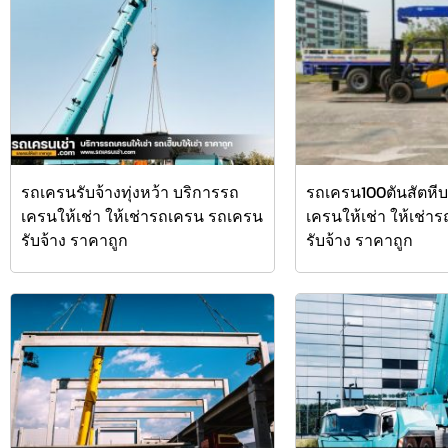
รถเครนรับจ้างทุ่งหว้า บริการรถ
รถเครน100ตันสัตหีบ
เครนให้เช่า ให้เช่ารถเครน รถเครน
เครนให้เช่า ให้เช่
รับจ้าง ราคาถูก
รับจ้าง ราคาถูก