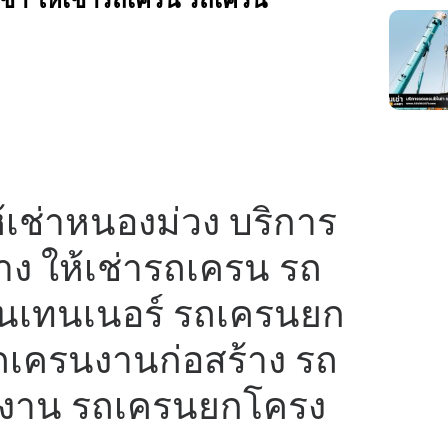
ช่า ให้เช่ารถเครน รถเครน
เช่าหนองม่วง บริการ
าง ให้เช่ารถเครน รถ
อนเทนเนอร์ รถเครนยก
เครนงานก่อสร้าง รถ
งงาน รถเครนยกโครง