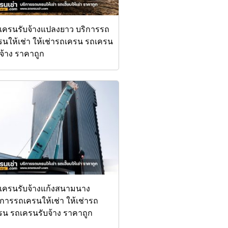
เครนรับจ้างแปลงยาว บริการรถ
รนให้เช่า ให้เช่ารถเครน รถเครน
บจ้าง ราคาถูก
เครนรับจ้างแก้งสนามนาง
ิการรถเครนให้เช่า ให้เช่ารถ
รน รถเครนรับจ้าง ราคาถูก