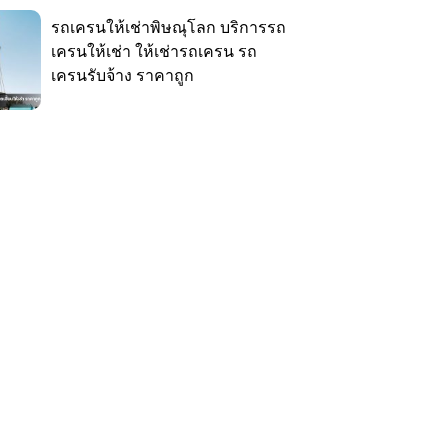
รถเครนให้เช่าพิษณุโลก บริการรถ
เครนให้เช่า ให้เช่ารถเครน รถ
เครนรับจ้าง ราคาถูก