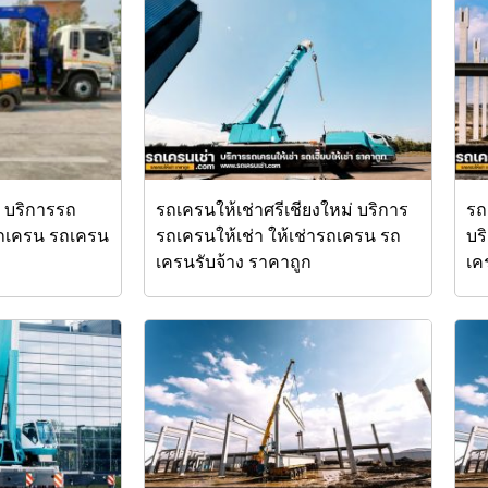
 บริการรถ
รถเครนให้เช่าศรีเชียงใหม่ บริการ
รถ
ารถเครน รถเครน
รถเครนให้เช่า ให้เช่ารถเครน รถ
บร
เครนรับจ้าง ราคาถูก
เค