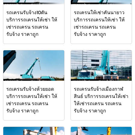
รถเครนรับจ้าง10ตัน
รถเครนให้เช่าคันนายาว
บริการรถเครนให้เช่า ให้
บริการรถเครนให้เช่า ให้
เช่ารถเครน รถเครน
เช่ารถเครน รถเครน
รับจ้าง ราคาถูก
รับจ้าง ราคาถูก
รถเครนรับจ้างห้วยยอด
รถเครนรับจ้างเมืองกาฬ
บริการรถเครนให้เช่า ให้
สินธ์ บริการรถเครนให้เช่า
เช่ารถเครน รถเครน
ให้เช่ารถเครน รถเครน
รับจ้าง ราคาถูก
รับจ้าง ราคาถูก