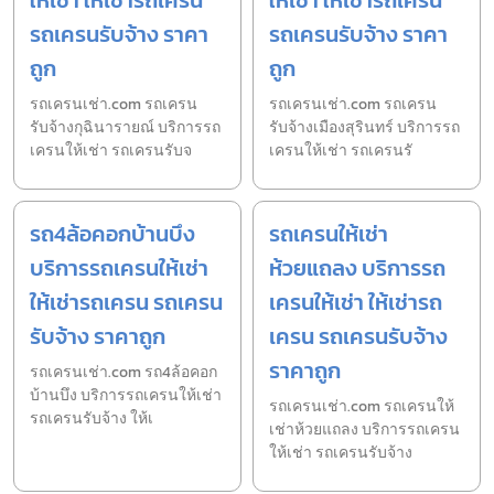
รถเครนรับจ้าง ราคา
รถเครนรับจ้าง ราคา
ถูก
ถูก
รถเครนเช่า.com รถเครน
รถเครนเช่า.com รถเครน
รับจ้างกุฉินารายณ์ บริการรถ
รับจ้างเมืองสุรินทร์ บริการรถ
เครนให้เช่า รถเครนรับจ
เครนให้เช่า รถเครนรั
รถ4ล้อคอกบ้านบึง
รถเครนให้เช่า
บริการรถเครนให้เช่า
ห้วยแถลง บริการรถ
ให้เช่ารถเครน รถเครน
เครนให้เช่า ให้เช่ารถ
รับจ้าง ราคาถูก
เครน รถเครนรับจ้าง
ราคาถูก
รถเครนเช่า.com รถ4ล้อคอก
บ้านบึง บริการรถเครนให้เช่า
รถเครนเช่า.com รถเครนให้
รถเครนรับจ้าง ให้เ
เช่าห้วยแถลง บริการรถเครน
ให้เช่า รถเครนรับจ้าง