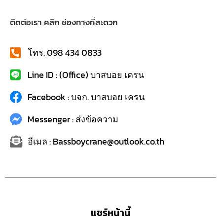
ติดต่อเรา คลิก ช่องทางที่สะดวก
โทร. 098 434 0833
Line ID : (Office) บาสบอย เครน
Facebook : บจก. บาสบอย เครน
Messenger : ส่งข้อความ
อีเมล : Bassboycrane@outlook.co.th
แชร์หน้านี้