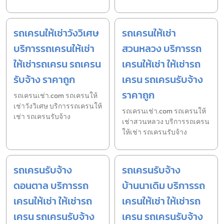
รถเครนให้เช่าวังวิเศษ
รถเครนให้เช่า
บริการรถเครนให้เช่า
สวนหลวง บริการรถ
ให้เช่ารถเครน รถเครน
เครนให้เช่า ให้เช่ารถ
รับจ้าง ราคาถูก
เครน รถเครนรับจ้าง
ราคาถูก
รถเครนเช่า.com รถเครนให้
เช่าวังวิเศษ บริการรถเครนให้
รถเครนเช่า.com รถเครนให้
เช่า รถเครนรับจ้าง
เช่าสวนหลวง บริการรถเครน
ให้เช่า รถเครนรับจ้าง
รถเครนรับจ้าง
รถเครนรับจ้าง
ดอนตาล บริการรถ
บ้านนาเดิม บริการรถ
เครนให้เช่า ให้เช่ารถ
เครนให้เช่า ให้เช่ารถ
เครน รถเครนรับจ้าง
เครน รถเครนรับจ้าง