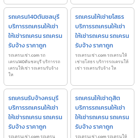
รถเครน140ตันชลบุรี
รถเครนให้เช่ายโสธร
บริการรถเครนให้เช่า
บริการรถเครนให้เช่า
ให้เช่ารถเครน รถเครน
ให้เช่ารถเครน รถเครน
รับจ้าง ราคาถูก
รับจ้าง ราคาถูก
รถเครนเช่า.com รถ
รถเครนเช่า.com รถเครนให้
เครน140ตันชลบุรี บริการรถ
เช่ายโสธร บริการรถเครนให้
เครนให้เช่า รถเครนรับจ้าง
เช่า รถเครนรับจ้าง ให
ให
รถเครนรับจ้างครบุรี
รถเครนให้เช่าดุสิต
บริการรถเครนให้เช่า
บริการรถเครนให้เช่า
ให้เช่ารถเครน รถเครน
ให้เช่ารถเครน รถเครน
รับจ้าง ราคาถูก
รับจ้าง ราคาถูก
รถเครนเช่า.com รถเครน
รถเครนเช่า.com รถเครนให้