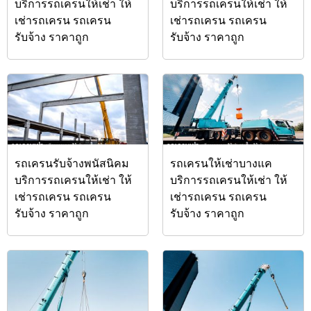
บริการรถเครนให้เช่า ให้
บริการรถเครนให้เช่า ให้
เช่ารถเครน รถเครน
เช่ารถเครน รถเครน
รับจ้าง ราคาถูก
รับจ้าง ราคาถูก
รถเครนรับจ้างพนัสนิคม
รถเครนให้เช่าบางแค
บริการรถเครนให้เช่า ให้
บริการรถเครนให้เช่า ให้
เช่ารถเครน รถเครน
เช่ารถเครน รถเครน
รับจ้าง ราคาถูก
รับจ้าง ราคาถูก