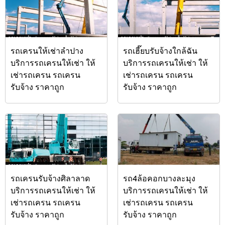
รถเครนให้เช่าลำปาง
รถเฮี๊ยบรับจ้างใกล้ฉัน
บริการรถเครนให้เช่า ให้
บริการรถเครนให้เช่า ให้
เช่ารถเครน รถเครน
เช่ารถเครน รถเครน
รับจ้าง ราคาถูก
รับจ้าง ราคาถูก
รถเครนรับจ้างศิลาลาด
รถ4ล้อคอกบางละมุง
บริการรถเครนให้เช่า ให้
บริการรถเครนให้เช่า ให้
เช่ารถเครน รถเครน
เช่ารถเครน รถเครน
รับจ้าง ราคาถูก
รับจ้าง ราคาถูก