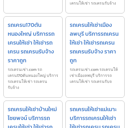
เครนให้เช่า รถเครนรับจ้าง
รถเครน170ตัน
รถเครนให้เช่าเมือง
หนองใหญ่ บริการรถ
ลพบุรี บริการรถเครน
เครนให้เช่า ให้เช่ารถ
ให้เช่า ให้เช่ารถเครน
เครน รถเครนรับจ้าง
รถเครนรับจ้าง ราคา
ราคาถูก
ถูก
รถเครนเช่า.com รถ
รถเครนเช่า.com รถเครนให้
เครน170ตันหนองใหญ่ บริการ
เช่าเมืองลพบุรี บริการรถ
รถเครนให้เช่า รถเครน
เครนให้เช่า รถเครนรับจ
รับจ้าง
รถเครนให้เช่าบ้านใหม่
รถเครนให้เช่าแม่เมาะ
ไชยพจน์ บริการรถ
บริการรถเครนให้เช่า
เครนให้เช่า ให้เช่ารถ
ให้เช่ารถเครน รถเครน