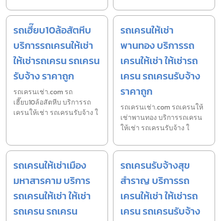
รถเฮี๊ยบ10ล้อสัตหีบ
รถเครนให้เช่า
บริการรถเครนให้เช่า
พานทอง บริการรถ
ให้เช่ารถเครน รถเครน
เครนให้เช่า ให้เช่ารถ
รับจ้าง ราคาถูก
เครน รถเครนรับจ้าง
ราคาถูก
รถเครนเช่า.com รถ
เฮี๊ยบ10ล้อสัตหีบ บริการรถ
รถเครนเช่า.com รถเครนให้
เครนให้เช่า รถเครนรับจ้าง ใ
เช่าพานทอง บริการรถเครน
ให้เช่า รถเครนรับจ้าง ใ
รถเครนให้เช่าเมือง
รถเครนรับจ้างสุข
มหาสารคาม บริการ
สำราญ บริการรถ
รถเครนให้เช่า ให้เช่า
เครนให้เช่า ให้เช่ารถ
รถเครน รถเครน
เครน รถเครนรับจ้าง