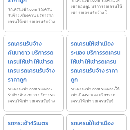
รถเครนเช่า.com รถเครนให้
เช่าดอนตูม บริการรถเครนให้
รถเครนเช่า.com รถเครน
เช่า รถเครนรับจ้าง ใ
รับจ้างเชียงคาน บริการรถ
เครนให้เช่า รถเครนรับจ้าง
รถเครนรับจ้าง
รถเครนให้เช่าเมือง
คันนายาว บริการรถ
ระนอง บริการรถเครน
เครนให้เช่า ให้เช่ารถ
ให้เช่า ให้เช่ารถเครน
เครน รถเครนรับจ้าง
รถเครนรับจ้าง ราคา
ราคาถูก
ถูก
รถเครนเช่า.com รถเครน
รถเครนเช่า.com รถเครนให้
รับจ้างคันนายาว บริการรถ
เช่าเมืองระนอง บริการรถ
เครนให้เช่า รถเครนรับจ้าง
เครนให้เช่า รถเครนรับจ้
รถกระเช้า45เมตร
รถเครนให้เช่าเมือง