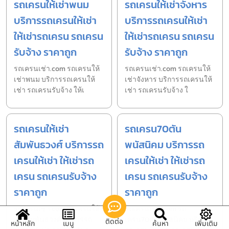
รถเครนให้เช่าพนม
รถเครนให้เช่าจังหาร
บริการรถเครนให้เช่า
บริการรถเครนให้เช่า
ให้เช่ารถเครน รถเครน
ให้เช่ารถเครน รถเครน
รับจ้าง ราคาถูก
รับจ้าง ราคาถูก
รถเครนเช่า.com รถเครนให้
รถเครนเช่า.com รถเครนให้
เช่าพนม บริการรถเครนให้
เช่าจังหาร บริการรถเครนให้
เช่า รถเครนรับจ้าง ให้เ
เช่า รถเครนรับจ้าง ใ
รถเครนให้เช่า
รถเครน70ตัน
สัมพันธวงศ์ บริการรถ
พนัสนิคม บริการรถ
เครนให้เช่า ให้เช่ารถ
เครนให้เช่า ให้เช่ารถ
เครน รถเครนรับจ้าง
เครน รถเครนรับจ้าง
ราคาถูก
ราคาถูก
รถเครนเช่า.com รถเครนให้
รถเครนเช่า.com รถ
เช่าสัมพันธวงศ์ บริการรถ
เครน70ตันพนัสนิคม บริการ
ติดต่อ
หน้าหลัก
เมนู
ค้นหา
เพิ่มเติม