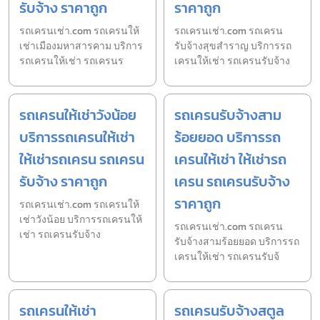
รับจ้าง ราคาถูก
ราคาถูก
รถเครนเช่า.com รถเครนให้
รถเครนเช่า.com รถเครน
เช่าเมืองมหาสารคาม บริการ
รับจ้างสุขสำราญ บริการรถ
รถเครนให้เช่า รถเครนร
เครนให้เช่า รถเครนรับจ้าง
รถเครนให้เช่าวังน้อย
รถเครนรับจ้างสาม
บริการรถเครนให้เช่า
ร้อยยอด บริการรถ
ให้เช่ารถเครน รถเครน
เครนให้เช่า ให้เช่ารถ
รับจ้าง ราคาถูก
เครน รถเครนรับจ้าง
ราคาถูก
รถเครนเช่า.com รถเครนให้
เช่าวังน้อย บริการรถเครนให้
รถเครนเช่า.com รถเครน
เช่า รถเครนรับจ้าง
รับจ้างสามร้อยยอด บริการรถ
เครนให้เช่า รถเครนรับจ้
รถเครนให้เช่า
รถเครนรับจ้างสตูล