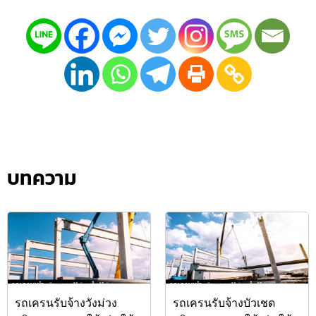
บทความ
รถเครนรับจ้างวังม่วง
รถเครนรับจ้างบัวเชด