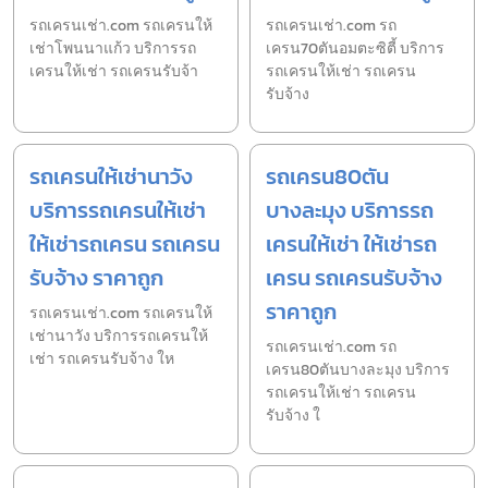
รถเครนเช่า.com รถเครนให้
รถเครนเช่า.com รถ
เช่าโพนนาแก้ว บริการรถ
เครน70ตันอมตะซิตี้ บริการ
เครนให้เช่า รถเครนรับจ้า
รถเครนให้เช่า รถเครน
รับจ้าง
รถเครนให้เช่านาวัง
รถเครน80ตัน
บริการรถเครนให้เช่า
บางละมุง บริการรถ
ให้เช่ารถเครน รถเครน
เครนให้เช่า ให้เช่ารถ
รับจ้าง ราคาถูก
เครน รถเครนรับจ้าง
ราคาถูก
รถเครนเช่า.com รถเครนให้
เช่านาวัง บริการรถเครนให้
รถเครนเช่า.com รถ
เช่า รถเครนรับจ้าง ให
เครน80ตันบางละมุง บริการ
รถเครนให้เช่า รถเครน
รับจ้าง ใ