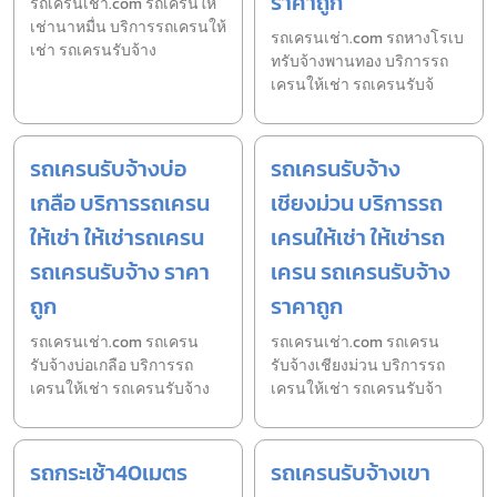
ราคาถูก
รถเครนเช่า.com รถเครนให้
เช่านาหมื่น บริการรถเครนให้
รถเครนเช่า.com รถหางโรเบ
เช่า รถเครนรับจ้าง
ทรับจ้างพานทอง บริการรถ
เครนให้เช่า รถเครนรับจ้
รถเครนรับจ้างบ่อ
รถเครนรับจ้าง
เกลือ บริการรถเครน
เชียงม่วน บริการรถ
ให้เช่า ให้เช่ารถเครน
เครนให้เช่า ให้เช่ารถ
รถเครนรับจ้าง ราคา
เครน รถเครนรับจ้าง
ถูก
ราคาถูก
รถเครนเช่า.com รถเครน
รถเครนเช่า.com รถเครน
รับจ้างบ่อเกลือ บริการรถ
รับจ้างเชียงม่วน บริการรถ
เครนให้เช่า รถเครนรับจ้าง
เครนให้เช่า รถเครนรับจ้า
รถกระเช้า40เมตร
รถเครนรับจ้างเขา