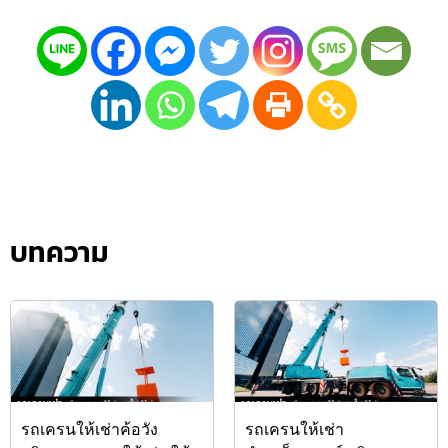
บทความ
รถเครนให้เช่าค้อวัง
รถเครนให้เช่า