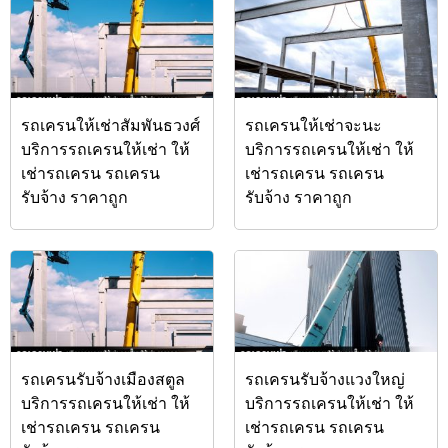
รถเครนให้เช่าสัมพันธวงศ์
รถเครนให้เช่าจะนะ
บริการรถเครนให้เช่า ให้
บริการรถเครนให้เช่า ให้
เช่ารถเครน รถเครน
เช่ารถเครน รถเครน
รับจ้าง ราคาถูก
รับจ้าง ราคาถูก
รถเครนรับจ้างเมืองสตูล
รถเครนรับจ้างแวงใหญ่
บริการรถเครนให้เช่า ให้
บริการรถเครนให้เช่า ให้
เช่ารถเครน รถเครน
เช่ารถเครน รถเครน