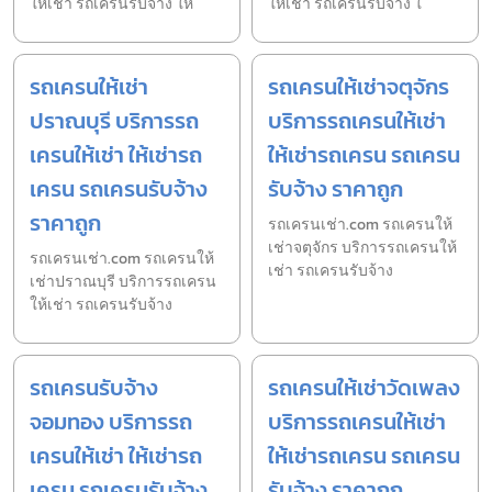
ให้เช่า รถเครนรับจ้าง ให
ให้เช่า รถเครนรับจ้าง ใ
รถเครนให้เช่า
รถเครนให้เช่าจตุจักร
ปราณบุรี บริการรถ
บริการรถเครนให้เช่า
เครนให้เช่า ให้เช่ารถ
ให้เช่ารถเครน รถเครน
เครน รถเครนรับจ้าง
รับจ้าง ราคาถูก
ราคาถูก
รถเครนเช่า.com รถเครนให้
เช่าจตุจักร บริการรถเครนให้
รถเครนเช่า.com รถเครนให้
เช่า รถเครนรับจ้าง
เช่าปราณบุรี บริการรถเครน
ให้เช่า รถเครนรับจ้าง
รถเครนรับจ้าง
รถเครนให้เช่าวัดเพลง
จอมทอง บริการรถ
บริการรถเครนให้เช่า
เครนให้เช่า ให้เช่ารถ
ให้เช่ารถเครน รถเครน
เครน รถเครนรับจ้าง
รับจ้าง ราคาถูก