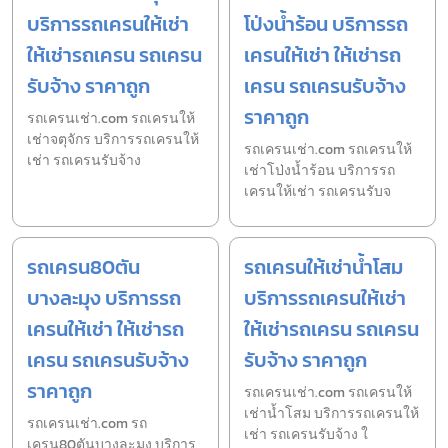
บริการรถเครนให้เช่า
โป่งน้ำร้อน บริการรถ
ให้เช่ารถเครน รถเครน
เครนให้เช่า ให้เช่ารถ
รับจ้าง ราคาถูก
เครน รถเครนรับจ้าง
ราคาถูก
รถเครนเช่า.com รถเครนให้
เช่าจตุจักร บริการรถเครนให้
รถเครนเช่า.com รถเครนให้
เช่า รถเครนรับจ้าง
เช่าโป่งน้ำร้อน บริการรถ
เครนให้เช่า รถเครนรับจ
รถเครน80ตัน
รถเครนให้เช่าน้ำโสม
บางละมุง บริการรถ
บริการรถเครนให้เช่า
เครนให้เช่า ให้เช่ารถ
ให้เช่ารถเครน รถเครน
เครน รถเครนรับจ้าง
รับจ้าง ราคาถูก
ราคาถูก
รถเครนเช่า.com รถเครนให้
เช่าน้ำโสม บริการรถเครนให้
รถเครนเช่า.com รถ
เช่า รถเครนรับจ้าง ใ
เครน80ตันบางละมุง บริการ