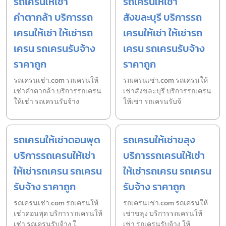
รถเครนให้เช่า
รถเครนให้เช่า
คำตากล้า บริการรถ
สังขละบุรี บริการรถ
เครนให้เช่า ให้เช่ารถ
เครนให้เช่า ให้เช่ารถ
เครน รถเครนรับจ้าง
เครน รถเครนรับจ้าง
ราคาถูก
ราคาถูก
รถเครนเช่า.com รถเครนให้
รถเครนเช่า.com รถเครนให้
เช่าคำตากล้า บริการรถเครน
เช่าสังขละบุรี บริการรถเครน
ให้เช่า รถเครนรับจ้าง
ให้เช่า รถเครนรับจ้
รถเครนให้เช่าดอนพุด
รถเครนให้เช่าขลุง
บริการรถเครนให้เช่า
บริการรถเครนให้เช่า
ให้เช่ารถเครน รถเครน
ให้เช่ารถเครน รถเครน
รับจ้าง ราคาถูก
รับจ้าง ราคาถูก
รถเครนเช่า.com รถเครนให้
รถเครนเช่า.com รถเครนให้
เช่าดอนพุด บริการรถเครนให้
เช่าขลุง บริการรถเครนให้
เช่า รถเครนรับจ้าง ใ
เช่า รถเครนรับจ้าง ให้