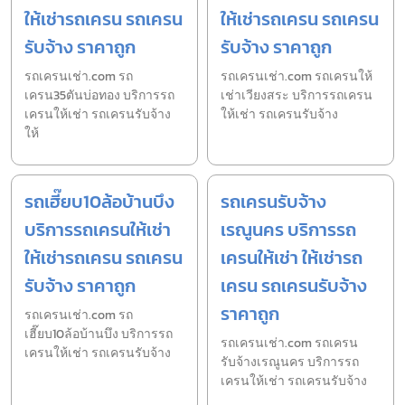
ให้เช่ารถเครน รถเครน
ให้เช่ารถเครน รถเครน
รับจ้าง ราคาถูก
รับจ้าง ราคาถูก
รถเครนเช่า.com รถ
รถเครนเช่า.com รถเครนให้
เครน35ตันบ่อทอง บริการรถ
เช่าเวียงสระ บริการรถเครน
เครนให้เช่า รถเครนรับจ้าง
ให้เช่า รถเครนรับจ้าง
ให้
รถเฮี๊ยบ10ล้อบ้านบึง
รถเครนรับจ้าง
บริการรถเครนให้เช่า
เรณูนคร บริการรถ
ให้เช่ารถเครน รถเครน
เครนให้เช่า ให้เช่ารถ
รับจ้าง ราคาถูก
เครน รถเครนรับจ้าง
ราคาถูก
รถเครนเช่า.com รถ
เฮี๊ยบ10ล้อบ้านบึง บริการรถ
รถเครนเช่า.com รถเครน
เครนให้เช่า รถเครนรับจ้าง
รับจ้างเรณูนคร บริการรถ
เครนให้เช่า รถเครนรับจ้าง