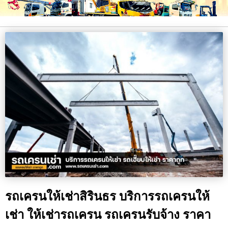
รถเครนให้เช่าสิรินธร บริการรถเครนให้
เช่า ให้เช่ารถเครน รถเครนรับจ้าง ราคา