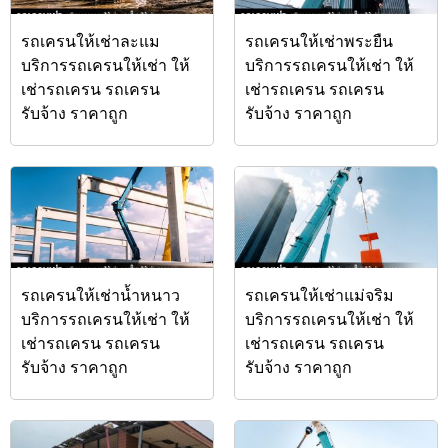
รถเครนให้เช่าละแม
รถเครนให้เช่าพระยืน
บริการรถเครนให้เช่า ให้
บริการรถเครนให้เช่า ให้
เช่ารถเครน รถเครน
เช่ารถเครน รถเครน
รับจ้าง ราคาถูก
รับจ้าง ราคาถูก
รถเครนให้เช่าน้ำหนาว
รถเครนให้เช่าแม่จริม
บริการรถเครนให้เช่า ให้
บริการรถเครนให้เช่า ให้
เช่ารถเครน รถเครน
เช่ารถเครน รถเครน
รับจ้าง ราคาถูก
รับจ้าง ราคาถูก