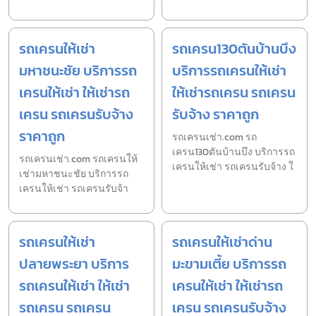
รถเครนให้เช่า
รถเครน130ตันบ้านบึง
มหาชนะชัย บริการรถ
บริการรถเครนให้เช่า
เครนให้เช่า ให้เช่ารถ
ให้เช่ารถเครน รถเครน
เครน รถเครนรับจ้าง
รับจ้าง ราคาถูก
ราคาถูก
รถเครนเช่า.com รถ
เครน130ตันบ้านบึง บริการรถ
รถเครนเช่า.com รถเครนให้
เครนให้เช่า รถเครนรับจ้าง ใ
เช่ามหาชนะชัย บริการรถ
เครนให้เช่า รถเครนรับจ้า
รถเครนให้เช่า
รถเครนให้เช่าด่าน
ปลายพระยา บริการ
มะขามเตี้ย บริการรถ
รถเครนให้เช่า ให้เช่า
เครนให้เช่า ให้เช่ารถ
รถเครน รถเครน
เครน รถเครนรับจ้าง