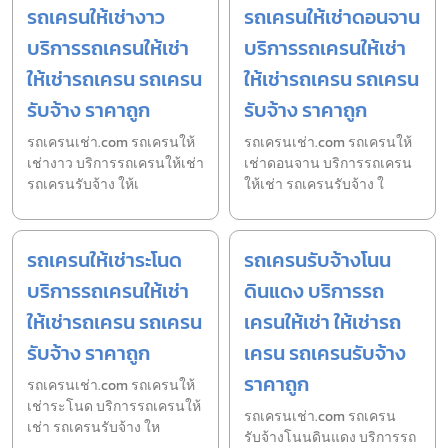
รถเครนให้เช่างาว
รถเครนให้เช่าดอนจาน
บริการรถเครนให้เช่า
บริการรถเครนให้เช่า
ให้เช่ารถเครน รถเครน
ให้เช่ารถเครน รถเครน
รับจ้าง ราคาถูก
รับจ้าง ราคาถูก
รถเครนเช่า.com รถเครนให้
รถเครนเช่า.com รถเครนให้
เช่างาว บริการรถเครนให้เช่า
เช่าดอนจาน บริการรถเครน
รถเครนรับจ้าง ให้เ
ให้เช่า รถเครนรับจ้าง ใ
รถเครนให้เช่าระโนด
รถเครนรับจ้างโนน
บริการรถเครนให้เช่า
ดินแดง บริการรถ
ให้เช่ารถเครน รถเครน
เครนให้เช่า ให้เช่ารถ
รับจ้าง ราคาถูก
เครน รถเครนรับจ้าง
ราคาถูก
รถเครนเช่า.com รถเครนให้
เช่าระโนด บริการรถเครนให้
รถเครนเช่า.com รถเครน
เช่า รถเครนรับจ้าง ให
รับจ้างโนนดินแดง บริการรถ