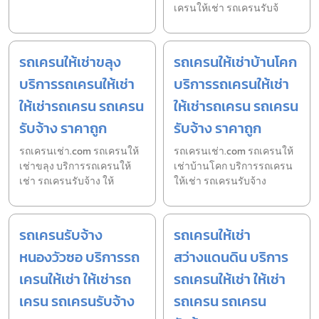
เครนให้เช่า รถเครนรับจ้
รถเครนให้เช่าขลุง
รถเครนให้เช่าบ้านโคก
บริการรถเครนให้เช่า
บริการรถเครนให้เช่า
ให้เช่ารถเครน รถเครน
ให้เช่ารถเครน รถเครน
รับจ้าง ราคาถูก
รับจ้าง ราคาถูก
รถเครนเช่า.com รถเครนให้
รถเครนเช่า.com รถเครนให้
เช่าขลุง บริการรถเครนให้
เช่าบ้านโคก บริการรถเครน
เช่า รถเครนรับจ้าง ให้
ให้เช่า รถเครนรับจ้าง
รถเครนรับจ้าง
รถเครนให้เช่า
หนองวัวซอ บริการรถ
สว่างแดนดิน บริการ
เครนให้เช่า ให้เช่ารถ
รถเครนให้เช่า ให้เช่า
เครน รถเครนรับจ้าง
รถเครน รถเครน