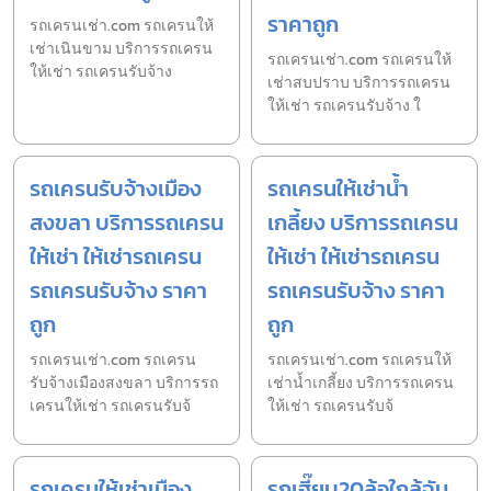
ราคาถูก
รถเครนเช่า.com รถเครนให้
เช่าเนินขาม บริการรถเครน
รถเครนเช่า.com รถเครนให้
ให้เช่า รถเครนรับจ้าง
เช่าสบปราบ บริการรถเครน
ให้เช่า รถเครนรับจ้าง ใ
รถเครนรับจ้างเมือง
รถเครนให้เช่าน้ำ
สงขลา บริการรถเครน
เกลี้ยง บริการรถเครน
ให้เช่า ให้เช่ารถเครน
ให้เช่า ให้เช่ารถเครน
รถเครนรับจ้าง ราคา
รถเครนรับจ้าง ราคา
ถูก
ถูก
รถเครนเช่า.com รถเครน
รถเครนเช่า.com รถเครนให้
รับจ้างเมืองสงขลา บริการรถ
เช่าน้ำเกลี้ยง บริการรถเครน
เครนให้เช่า รถเครนรับจ้
ให้เช่า รถเครนรับจ้
รถเครนให้เช่าเมือง
รถเฮี๊ยบ20ล้อใกล้ฉัน