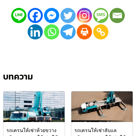
บทความ
รถเครนให้เช่าห้วยขวาง
รถเครนให้เช่าลับแล