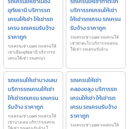
รถเครนให้เช่าเมือง
รถเครนให้เช่าท่าตะโก
อุทัยธานี บริการรถ
บริการรถเครนให้เช่า
เครนให้เช่า ให้เช่ารถ
ให้เช่ารถเครน รถเครน
เครน รถเครนรับจ้าง
รับจ้าง ราคาถูก
ราคาถูก
รถเครนเช่า.com รถเครนให้
เช่าท่าตะโก บริการรถเครน
รถเครนเช่า.com รถเครนให้
ให้เช่า รถเครนรับจ้าง
เช่าเมืองอุทัยธานี บริการรถ
เครนให้เช่า รถเครนร
รถเครนให้เช่าบางเลน
รถเครนให้เช่า
บริการรถเครนให้เช่า
คลองขลุง บริการรถ
ให้เช่ารถเครน รถเครน
เครนให้เช่า ให้เช่ารถ
รับจ้าง ราคาถูก
เครน รถเครนรับจ้าง
ราคาถูก
รถเครนเช่า.com รถเครนให้
เช่าบางเลน บริการรถเครน
รถเครนเช่า.com รถเครนให้
ให้เช่า รถเครนรับจ้าง ใ