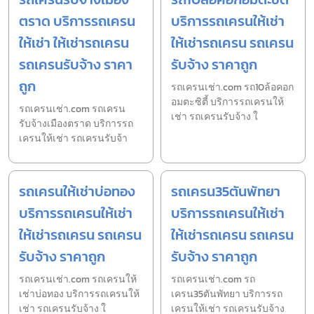
ตราด บริการรถเครน
บริการรถเครนให้เช่า
ให้เช่า ให้เช่ารถเครน
ให้เช่ารถเครน รถเครน
รถเครนรับจ้าง ราคา
รับจ้าง ราคาถูก
ถูก
รถเครนเช่า.com รถ10ล้อคอก
อมตะซิตี้ บริการรถเครนให้
รถเครนเช่า.com รถเครน
เช่า รถเครนรับจ้าง ใ
รับจ้างเมืองตราด บริการรถ
เครนให้เช่า รถเครนรับจ้า
รถเครนให้เช่าบ่อทอง
รถเครน35ตันพัทยา
บริการรถเครนให้เช่า
บริการรถเครนให้เช่า
ให้เช่ารถเครน รถเครน
ให้เช่ารถเครน รถเครน
รับจ้าง ราคาถูก
รับจ้าง ราคาถูก
รถเครนเช่า.com รถเครนให้
รถเครนเช่า.com รถ
เช่าบ่อทอง บริการรถเครนให้
เครน35ตันพัทยา บริการรถ
เช่า รถเครนรับจ้าง ใ
เครนให้เช่า รถเครนรับจ้าง