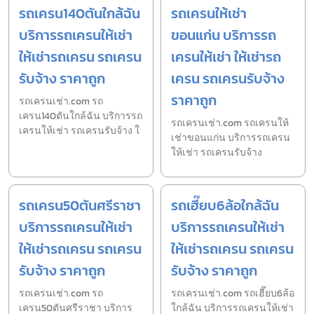
รถเครน140ตันใกล้ฉัน
รถเครนให้เช่า
บริการรถเครนให้เช่า
ขอนแก่น บริการรถ
ให้เช่ารถเครน รถเครน
เครนให้เช่า ให้เช่ารถ
รับจ้าง ราคาถูก
เครน รถเครนรับจ้าง
ราคาถูก
รถเครนเช่า.com รถ
เครน140ตันใกล้ฉัน บริการรถ
รถเครนเช่า.com รถเครนให้
เครนให้เช่า รถเครนรับจ้าง ใ
เช่าขอนแก่น บริการรถเครน
ให้เช่า รถเครนรับจ้าง
รถเครน50ตันศรีราชา
รถเฮี๊ยบ6ล้อใกล้ฉัน
บริการรถเครนให้เช่า
บริการรถเครนให้เช่า
ให้เช่ารถเครน รถเครน
ให้เช่ารถเครน รถเครน
รับจ้าง ราคาถูก
รับจ้าง ราคาถูก
รถเครนเช่า.com รถ
รถเครนเช่า.com รถเฮี๊ยบ6ล้อ
เครน50ตันศรีราชา บริการ
ใกล้ฉัน บริการรถเครนให้เช่า