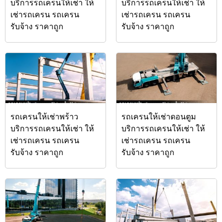
บริการรถเครนให้เช่า ให้
บริการรถเครนให้เช่า ให้
เช่ารถเครน รถเครน
เช่ารถเครน รถเครน
รับจ้าง ราคาถูก
รับจ้าง ราคาถูก
รถเครนให้เช่าพร้าว
รถเครนให้เช่าดอนตูม
บริการรถเครนให้เช่า ให้
บริการรถเครนให้เช่า ให้
เช่ารถเครน รถเครน
เช่ารถเครน รถเครน
รับจ้าง ราคาถูก
รับจ้าง ราคาถูก