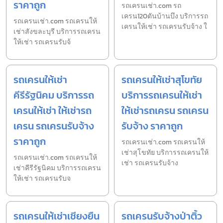
ราคาถูก
รถเครนเช่า.com รถ
เครน120ตันบ้านบึง บริการรถ
รถเครนเช่า.com รถเครนให้
เครนให้เช่า รถเครนรับจ้าง ใ
เช่าสังขละบุรี บริการรถเครน
ให้เช่า รถเครนรับจ้
รถเครนให้เช่า
รถเครนให้เช่าสุโขทัย
คีรีรัฐนิคม บริการรถ
บริการรถเครนให้เช่า
เครนให้เช่า ให้เช่ารถ
ให้เช่ารถเครน รถเครน
เครน รถเครนรับจ้าง
รับจ้าง ราคาถูก
ราคาถูก
รถเครนเช่า.com รถเครนให้
เช่าสุโขทัย บริการรถเครนให้
รถเครนเช่า.com รถเครนให้
เช่า รถเครนรับจ้าง
เช่าคีรีรัฐนิคม บริการรถเครน
ให้เช่า รถเครนรับจ
รถเครนให้เช่าเชียงยืน
รถเครนรับจ้างป่าติ้ว