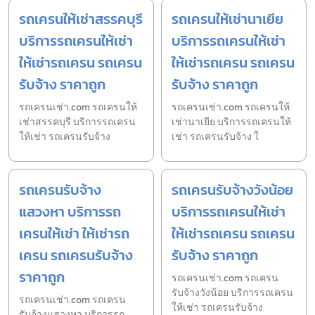
รถเครนให้เช่าสรรคบุรี
รถเครนให้เช่านาเยีย
บริการรถเครนให้เช่า
บริการรถเครนให้เช่า
ให้เช่ารถเครน รถเครน
ให้เช่ารถเครน รถเครน
รับจ้าง ราคาถูก
รับจ้าง ราคาถูก
รถเครนเช่า.com รถเครนให้
รถเครนเช่า.com รถเครนให้
เช่าสรรคบุรี บริการรถเครน
เช่านาเยีย บริการรถเครนให้
ให้เช่า รถเครนรับจ้าง
เช่า รถเครนรับจ้าง ใ
รถเครนรับจ้าง
รถเครนรับจ้างวังน้อย
แสวงหา บริการรถ
บริการรถเครนให้เช่า
เครนให้เช่า ให้เช่ารถ
ให้เช่ารถเครน รถเครน
เครน รถเครนรับจ้าง
รับจ้าง ราคาถูก
ราคาถูก
รถเครนเช่า.com รถเครน
รับจ้างวังน้อย บริการรถเครน
รถเครนเช่า.com รถเครน
ให้เช่า รถเครนรับจ้าง
รับจ้างแสวงหา บริการรถ