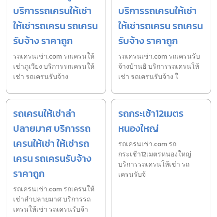
บริการรถเครนให้เช่า
บริการรถเครนให้เช่า
ให้เช่ารถเครน รถเครน
ให้เช่ารถเครน รถเครน
รับจ้าง ราคาถูก
รับจ้าง ราคาถูก
รถเครนเช่า.com รถเครนให้
รถเครนเช่า.com รถเครนรับ
เช่าภูเวียง บริการรถเครนให้
จ้างบ้านธิ บริการรถเครนให้
เช่า รถเครนรับจ้าง
เช่า รถเครนรับจ้าง ใ
รถเครนให้เช่าลำ
รถกระเช้า12เมตร
ปลายมาศ บริการรถ
หนองใหญ่
เครนให้เช่า ให้เช่ารถ
รถเครนเช่า.com รถ
กระเช้า12เมตรหนองใหญ่
เครน รถเครนรับจ้าง
บริการรถเครนให้เช่า รถ
ราคาถูก
เครนรับจ้
รถเครนเช่า.com รถเครนให้
เช่าลำปลายมาศ บริการรถ
เครนให้เช่า รถเครนรับจ้า