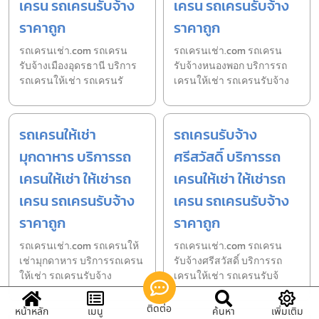
เครน รถเครนรับจ้าง
เครน รถเครนรับจ้าง
ราคาถูก
ราคาถูก
รถเครนเช่า.com รถเครน
รถเครนเช่า.com รถเครน
รับจ้างเมืองอุดรธานี บริการ
รับจ้างหนองพอก บริการรถ
รถเครนให้เช่า รถเครนรั
เครนให้เช่า รถเครนรับจ้าง
รถเครนให้เช่า
รถเครนรับจ้าง
มุกดาหาร บริการรถ
ศรีสวัสดิ์ บริการรถ
เครนให้เช่า ให้เช่ารถ
เครนให้เช่า ให้เช่ารถ
เครน รถเครนรับจ้าง
เครน รถเครนรับจ้าง
ราคาถูก
ราคาถูก
รถเครนเช่า.com รถเครนให้
รถเครนเช่า.com รถเครน
เช่ามุกดาหาร บริการรถเครน
รับจ้างศรีสวัสดิ์ บริการรถ
ให้เช่า รถเครนรับจ้าง
เครนให้เช่า รถเครนรับจ้
ติดต่อ
หน้าหลัก
เมนู
ค้นหา
เพิ่มเติม