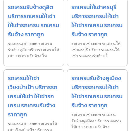
รถเครนรับจ้างดุสิต
รถเครนให้เช่าครบุรี
บริการรถเครนให้เช่า
บริการรถเครนให้เช่า
ให้เช่ารถเครน รถเครน
ให้เช่ารถเครน รถเครน
รับจ้าง ราคาถูก
รับจ้าง ราคาถูก
รถเครนเช่า.com รถเครน
รถเครนเช่า.com รถเครนให้
รับจ้างดุสิต บริการรถเครนให้
เช่าครบุรี บริการรถเครนให้
เช่า รถเครนรับจ้าง ให
เช่า รถเครนรับจ้าง ใ
รถเครนให้เช่า
รถเครนรับจ้างคูเมือง
เวียงป่าเป้า บริการรถ
บริการรถเครนให้เช่า
เครนให้เช่า ให้เช่ารถ
ให้เช่ารถเครน รถเครน
เครน รถเครนรับจ้าง
รับจ้าง ราคาถูก
ราคาถูก
รถเครนเช่า.com รถเครน
รับจ้างคูเมือง บริการรถเครน
รถเครนเช่า.com รถเครนให้
ให้เช่า รถเครนรับจ้าง
เช่าเวียงป่าเป้า บริการรถ