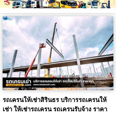
รถเครนให้เช่าสิรินธร บริการรถเครนให้
เช่า ให้เช่ารถเครน รถเครนรับจ้าง ราคา